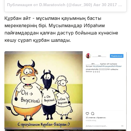
Публикация от D.Maratovich (@daur_360) Авг 30 2017 в 11:09 PDT
Құрбан айт - мұсылман қауымның басты
мерекелерінің бірі. Мұсылмандар Ибраһим
пайғамдардан қалған дәстүр бойынша күнәсіне
кешу сұрап құрбан шалады.