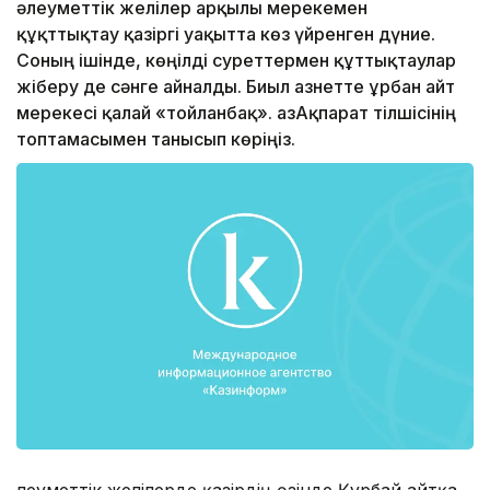
әлеуметтік желілер арқылы мерекемен
құқттықтау қазіргі уақытта көз үйренген дүние.
Соның ішінде, көңілді суреттермен құттықтаулар
жіберу де сәнге айналды. Биыл Қазнетте Құрбан айт
мерекесі қалай «тойланбақ». ҚазАқпарат тілшісінің
топтамасымен танысып көріңіз.
Әлеуметтік желілерде қазірдің өзінде Құрбай айтқа