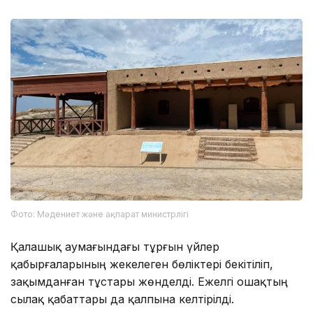
Фото: Мәдениет және ақпарат министрлігі
Қалашық аумағындағы тұрғын үйлер
қабырғаларының жекелеген бөліктері бекітіліп,
зақымданған тұстары жөнделді. Ежелгі ошақтың
сылақ қабаттары да қалпына келтірілді.