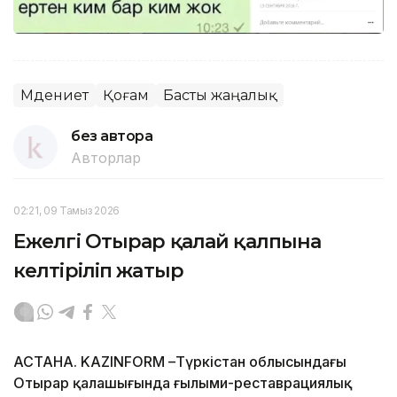
Мәдениет
Қоғам
Басты жаңалық
без автора
Авторлар
02:21, 09 Тамыз 2026
Ежелгі Отырар қалай қалпына
келтіріліп жатыр
АСТАНА. KAZINFORM –Түркістан облысындағы
Отырар қалашығында ғылыми-реставрациялық