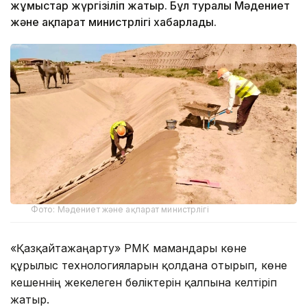
жұмыстар жүргізіліп жатыр. Бұл туралы Мәдениет
және ақпарат министрлігі хабарлады.
Фото: Мәдениет және ақпарат министрлігі
«Қазқайтажаңарту» РМК мамандары көне
құрылыс технологияларын қолдана отырып, көне
кешеннің жекелеген бөліктерін қалпына келтіріп
жатыр.