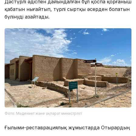
Дәстүрлі әдіспен дайындалған бұл қоспа қорғаныш
қабатын нығайтып, түрлі сыртқы әсерден болатын
бүлінуді азайтады.
Фото: Мәдениет және ақпарат министрлігі
Ғылыми-реставрациялық жұмыстарда Отырардың
тарихи ерекшеліктері ескеріліп, археологиялық