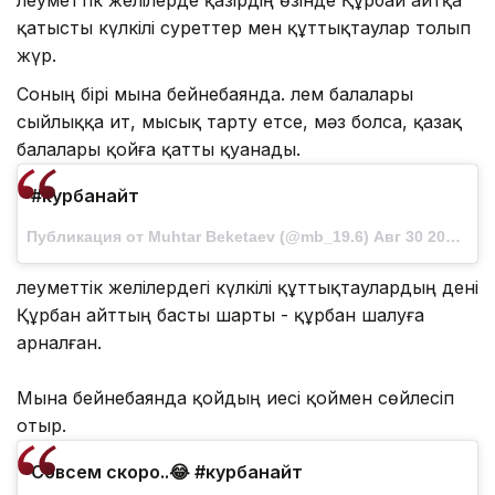
қатысты күлкілі суреттер мен құттықтаулар толып
жүр.
Соның бірі мына бейнебаянда. Әлем балалары
сыйлыққа ит, мысық тарту етсе, мәз болса, қазақ
балалары қойға қатты қуанады.
#курбанайт
Публикация от Muhtar Beketaev (@mb_19.6) Авг 30 2017 в 11:04 PDT
Әлеуметтік желілердегі күлкілі құттықтаулардың дені
Құрбан айттың басты шарты - құрбан шалуға
арналған.
Мына бейнебаянда қойдың иесі қоймен сөйлесіп
отыр.
Совсем скоро..😂 #курбанайт