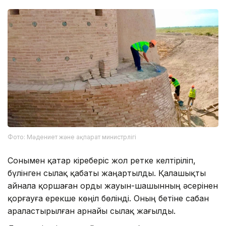
Фото: Мәдениет және ақпарат министрлігі
Сонымен қатар кіреберіс жол ретке келтіріліп,
бүлінген сылақ қабаты жаңартылды. Қалашықты
айнала қоршаған орды жауын-шашынның әсерінен
қорғауға ерекше көңіл бөлінді. Оның бетіне сабан
араластырылған арнайы сылақ жағылды.