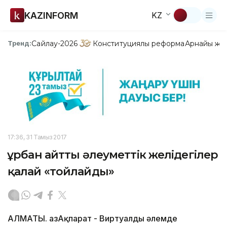
KAZINFORM
KZ
Сайлау-2026
Конституциялық реформа
Арнайы жо
Тренд:
17:36, 31 Тамыз 2017
Құрбан айтты әлеуметтік желідегілер
қалай «тойлайды»
АЛМАТЫ. ҚазАқпарат - Виртуалды әлемде