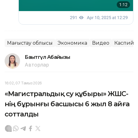
Маңғыстау облысы
Экономика
Видео
Каспий
Бақытгүл Абайқызы
Авторлар
16:02, 07 Тамыз 2026
«Магистральдық су құбыры» ЖШС-
нің бұрынғы басшысы 6 жыл 8 айға
сотталды