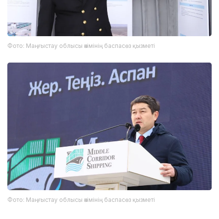
Фото: Маңғыстау облысы әкімінің баспасөз қызметі
Фото: Маңғыстау облысы әкімінің баспасөз қызметі