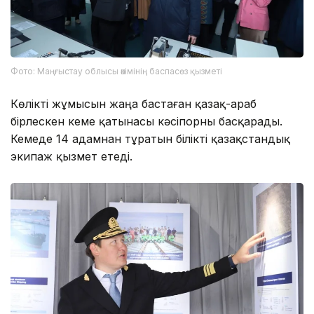
Фото: Маңғыстау облысы әкімінің баспасөз қызметі
Көлікті жұмысын жаңа бастаған қазақ-араб
бірлескен кеме қатынасы кәсіпорны басқарады.
Кемеде 14 адамнан тұратын білікті қазақстандық
экипаж қызмет етеді.