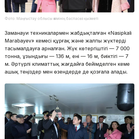
Фото: Маңғыстау облысы әкімінің баспасөз қызметі
Заманауи техникалармен жабдықталған «Nasipkali
Marabayev» кемесі құрғақ және жалпы жүктерді
тасымалдауға арналған. Жүк көтергіштігі — 7 000
тонна, ұзындығы — 136 м, ені — 16 м, биіктігі — 7
м. Әртүрлі климаттық жағдайға бейімделген кеме
ашық теңіздер мен өзендерде де қозғала алады.