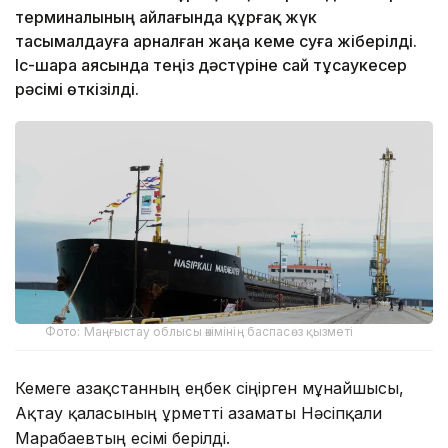
терминалының айлағында құрғақ жүк
тасымалдауға арналған жаңа кеме суға жіберілді.
Іс-шара аясында теңіз дәстүріне сай тұсаукесер
рәсімі өткізілді.
Фото: Маңғыстау облысы әкімінің баспасөз қызметі
Кемеге Қазақстанның еңбек сіңірген мұнайшысы,
Ақтау қаласының Құрметті азаматы Нәсіпқали
Марабаевтың есімі берілді.