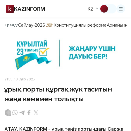
KAZINFORM
KZ
Сайлау-2026
Конституциялық реформа
Арнайы жо
Тренд:
21:55, 10 Сәуір 2025
Құрық порты құрғақ жүк таситын
жаңа кемемен толықты
АҚТАУ. KAZINFORM - Құрық теңіз портындағы Саржа