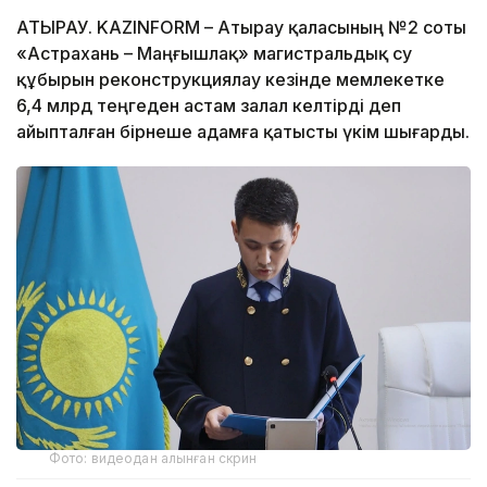
АТЫРАУ. KAZINFORM – Атырау қаласының №2 соты
«Астрахань – Маңғышлақ» магистральдық су
құбырын реконструкциялау кезінде мемлекетке
6,4 млрд теңгеден астам залал келтірді деп
айыпталған бірнеше адамға қатысты үкім шығарды.
Фото: видеодан алынған скрин