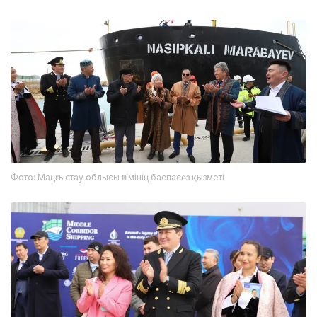
Фото: Маңғыстау облысы әкімінің баспасөз қызметі