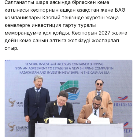
Салтанатты шара аясында бірлескен кеме
қатынасы кәсіпорнын ашқан Қазақстан және БАӘ
компаниялары Каспий теңізінде жүретін жаңа
кемелерге инвестиция тарту туралы
меморандумға қол қойды. Кәсіпорын 2027 жылға
дейін кеме санын алтыға жеткізуді жоспарлап
отыр.