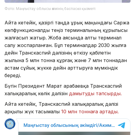
Фото: Маңғыстау облысы әкімінің баспасөз қызметі
Айта кетейік, қазіргі таңда Құрық маңындағы Саржа
көпфункционалды теңіз терминалының құрылысы
жалғасып жатыр. Жоба аясында алты терминал
салу жоспарланған. Бұл терминалдар 2030 жылға
дейін Транскаспий дәлізінің өткізу қабілетін
жылына 5 млн тонна құрғақ және 7 млн тоннадан
астам сұйық жүкке дейін арттыруға мүмкіндік
береді.
Бүгін Президент Марат Қарабаевқа Транскаспий
халықаралық көлік дәлізін
дамытуды тапсырды.
Айта кетейік, Транскаспий халықаралық дәлізі
арқылы жүк тасымалы
10 млн тоннаға артады.