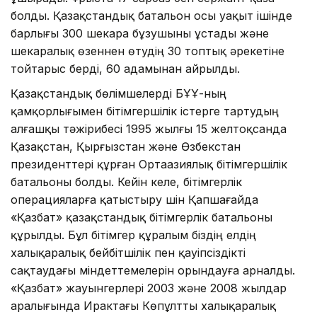
болды. Қазақстандық батальон осы уақыт ішінде
барлығы 300 шекара бұзушыны ұстады және
шекаралық өзеннен өтудің 30 топтық әрекетіне
тойтарыс берді, 60 адамынан айрылды.
Қазақстандық бөлімшелерді БҰҰ-ның
қамқорлығымен бітімгершілік істерге тартудың
алғашқы тәжірибесі 1995 жылғы 15 желтоқсанда
Қазақстан, Қырғызстан және Өзбекстан
президенттері құрған Ортаазиялық бітімгершілік
батальоны болды. Кейін келе, бітімгерлік
операцияларға қатыстыру үшін Қапшағайда
«Қазбат» қазақстандық бітімгерлік батальоны
құрылды. Бұл бітімгер құралым біздің елдің
халықаралық бейбітшілік пен қауіпсіздікті
сақтаудағы міндеттемелерін орындауға арналды.
«Қазбат» жауынгерлері 2003 және 2008 жылдар
аралығында Ирактағы Көпұлтты халықаралық