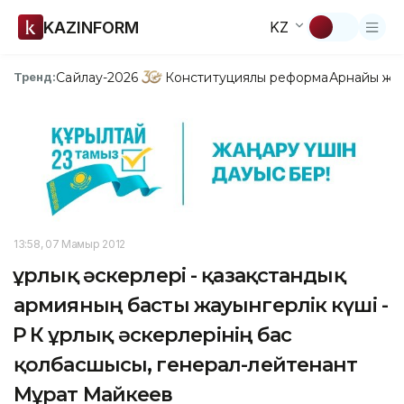
KAZINFORM
KZ
Сайлау-2026
Конституциялық реформа
Арнайы жо
Тренд:
13:58, 07 Мамыр 2012
Құрлық әскерлері - қазақстандық
армияның басты жауынгерлік күші -
ҚР ҚК Құрлық әскерлерінің бас
қолбасшысы, генерал-лейтенант
Мұрат Майкеев