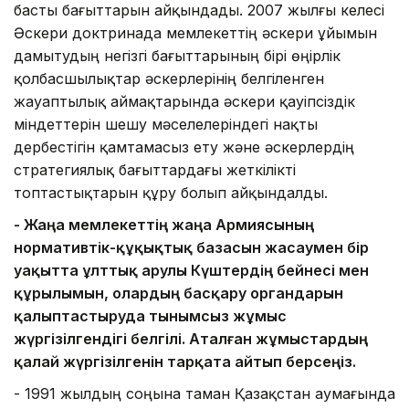
басты бағыттарын айқындады. 2007 жылғы келесі
Әскери доктринада мемлекеттің әскери ұйымын
дамытудың негізгі бағыттарының бірі өңірлік
қолбасшылықтар әскерлерінің белгіленген
жауаптылық аймақтарында әскери қауіпсіздік
міндеттерін шешу мәселелеріндегі нақты
дербестігін қамтамасыз ету және әскерлердің
стратегиялық бағыттардағы жеткілікті
топтастықтарын құру болып айқындалды.
- Жаңа мемлекеттің жаңа Армиясының
нормативтік-құқықтық базасын жасаумен бір
уақытта ұлттық Қарулы Күштердің бейнесі мен
құрылымын, олардың басқару органдарын
қалыптастыруда тынымсыз жұмыс
жүргізілгендігі белгілі. Аталған жұмыстардың
қалай жүргізілгенін тарқата айтып берсеңіз.
- 1991 жылдың соңына таман Қазақстан аумағында