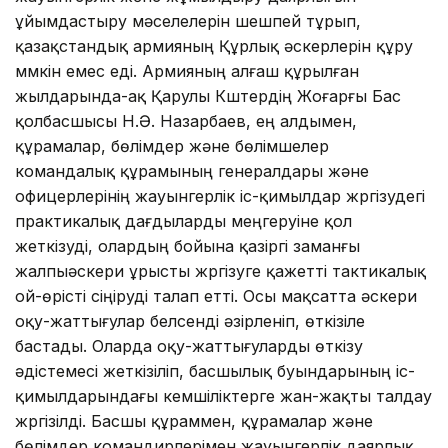
ұйымдастыру мәселелерін шешпей тұрып,
қазақстандық армияның Құрлық әскерлерін құру
мүмкін емес еді. Армияның алғаш құрылған
жылдарында-ақ Қарулы Күштердің Жоғарғы Бас
қолбасшысы Н.Ә. Назарбаев, ең алдымен,
құрамалар, бөлімдер және бөлімшелер
командалық құрамының генералдары және
офицерлерінің жауынгерлік іс-қимылдар жүргізудегі
практикалық дағдыларды меңгеруіне қол
жеткізуді, олардың бойына қазіргі заманғы
жалпыәскери ұрысты жүргізуге қажетті тактикалық
ой-өрісті сіңіруді талап етті. Осы мақсатта әскери
оқу-жаттығулар белсенді әзірленіп, өткізіле
бастады. Оларда оқу-жаттығуларды өткізу
әдістемесі жеткізіліп, басшылық буындарының іс-
қимылдарындағы кемшіліктерге жан-жақты талдау
жүргізілді. Басшы құраммен, құрамалар және
бөлімдер командирлерімен жауынгерлік даярлық