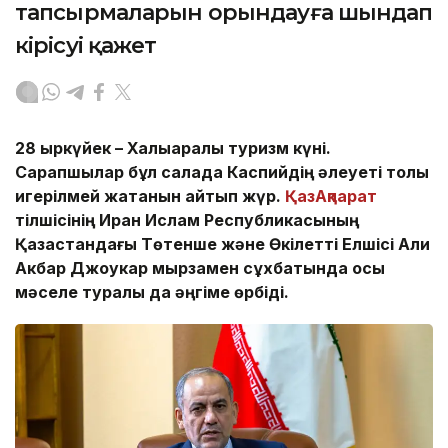
тапсырмаларын орындауға шындап
кірісуі қажет
28 қыркүйек – Халықаралық туризм күні.
Сарапшылар бұл салада Каспийдің әлеуеті толық
игерілмей жатқанын айтып жүр.
ҚазАқпарат
тілшісінің Иран Ислам Республикасының
Қазақстандағы Төтенше және Өкілетті Елшісі Али
Акбар Джоукар мырзамен сұхбатында осы
мәселе туралы да әңгіме өрбіді.