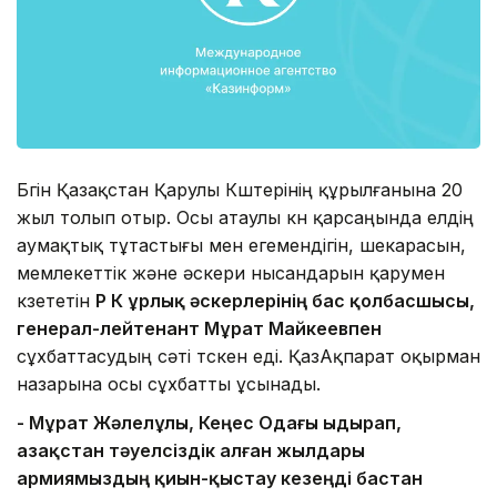
Бүгін Қазақстан Қарулы Күштерінің құрылғанына 20
жыл толып отыр. Осы атаулы күн қарсаңында елдің
аумақтық тұтастығы мен егемендігін, шекарасын,
мемлекеттік және әскери нысандарын қарумен
күзететін
ҚР ҚК Құрлық әскерлерінің бас қолбасшысы,
генерал-лейтенант Мұрат Майкеевпен
сұхбаттасудың сәті түскен еді. ҚазАқпарат оқырман
назарына осы сұхбатты ұсынады.
- Мұрат Жәлелұлы, Кеңес Одағы ыдырап,
Қазақстан тәуелсіздік алған жылдары
армиямыздың қиын-қыстау кезеңді бастан