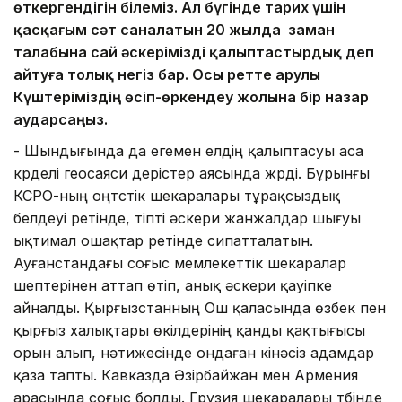
өткергендігін білеміз. Ал бүгінде тарих үшін
қасқағым сәт саналатын 20 жылда заман
талабына сай әскерімізді қалыптастырдық деп
айтуға толық негіз бар. Осы ретте Қарулы
Күштеріміздің өсіп-өркендеу жолына бір назар
аударсаңыз.
- Шындығында да егемен елдің қалыптасуы аса
күрделі геосаяси үдерістер аясында жүрді. Бұрынғы
КСРО-ның оңтүстік шекаралары тұрақсыздық
белдеуі ретінде, тіпті әскери жанжалдар шығуы
ықтимал ошақтар ретінде сипатталатын.
Ауғанстандағы соғыс мемлекеттік шекаралар
шептерінен аттап өтіп, анық әскери қауіпке
айналды. Қырғызстанның Ош қаласында өзбек пен
қырғыз халықтары өкілдерінің қанды қақтығысы
орын алып, нәтижесінде ондаған кінәсіз адамдар
қаза тапты. Кавказда Әзірбайжан мен Армения
арасында соғыс болды. Грузия шекаралары түбінде