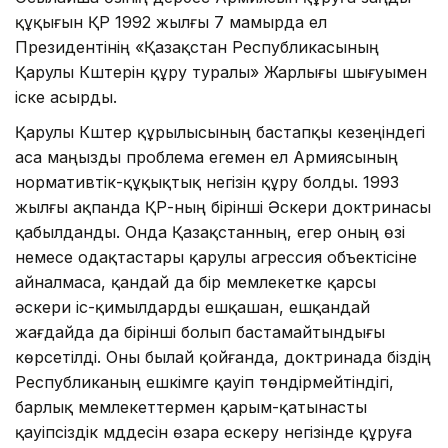
құқығын ҚР 1992 жылғы 7 мамырда ел
Президентінің «Қазақстан Республикасының
Қарулы Күштерін құру туралы» Жарлығы шығуымен
іске асырды.
Қарулы Күштер құрылысының бастапқы кезеңіндегі
аса маңызды проблема егемен ел Армиясының
нормативтік-құқықтық негізін құру болды. 1993
жылғы ақпанда ҚР-ның бірінші Әскери доктринасы
қабылданды. Онда Қазақстанның, егер оның өзі
немесе одақтастары қарулы агрессия объектісіне
айналмаса, қандай да бір мемлекетке қарсы
әскери іс-қимылдарды ешқашан, ешқандай
жағдайда да бірінші болып бастамайтындығы
көрсетілді. Оны былай қойғанда, доктринада біздің
Республиканың ешкімге қауіп төндірмейтіндігі,
барлық мемлекеттермен қарым-қатынасты
қауіпсіздік мүддесін өзара ескеру негізінде құруға