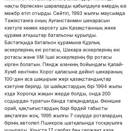
нақты бірлескен шараларды қабылдауға өмірдің өзі
мәжбүр етіп отырды. Сөйтіп, 1993 жылғы маусымда
Тәжікстанға оның Ауғанстанмен шекарасын
күзетуге көмек көрсету үшін Қазақстанның жеке
құрама атқыштар батальоны құрылды.
Бастапқыда батальон құрамына Құрлық
әскерлерінің екі ротасы, Шекара әскерлерінің екі
ротасы және ІІМ Ішкі әскерлерінің бір ротасы
кірген болатын. Пяндж өзенінің бойындағы Қалай-
Хумб кентінен Хорог қаласына дейінгі шекараның
100-ден аса шақырым жері қазақстандықтар
күзетуіне берілді. Ірі шайқастардың бірі 1994 жылы
күзде Хорогқа жақын жерде болды, онда 200
содырдан тұратын банда талқандалды. Өкінішке
орай, қақтығыстардың бәрі бірдей табысты
аяқталған жоқ. 1995 жылғы 7 сәуірде роталардың
бірінің автолегі Пшихров шатқалында тосқауылға
ұшырады. Ұрыста 17 сарбаз бен сержант қаза