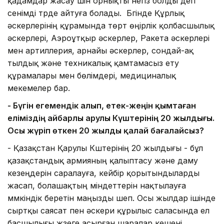
қадамдар жасау үшін орнықты негіз болды деп
сенімді түрде айтуға болады. Бүгінде Құрлық
әскерлерінің құрамында төрт өңірлік қолбасшылық
әскерлері, Аэроұтқыр әскерлер, Ракета әскерлері
мен артиллерия, арнайы әскерлер, сондай-ақ
тылдық және техникалық қамтамасыз ету
құрамалары мен бөлімдері, медициналық
мекемелер бар.
- Бүгін егемендік алып, етек-жеңін қымтаған
еліміздің айбарлы Қарулы Күштерінің 20 жылдығы.
Осы жүріп өткен 20 жылды қалай бағалайсыз?
- Қазақстан Қарулы Күштерінің 20 жылдығы - бұл
қазақстандық армияның қалыптасу және даму
кезеңдерін саралауға, кейбір қорытындыларды
жасап, болашақтың міндеттерін нақтылауға
мүмкіндік беретін маңызды шеп. Осы жылдар ішінде
сыртқы саясат пен әскери құрылыс саласында ел
басшылығы жүзеге асырған шаралар кешені