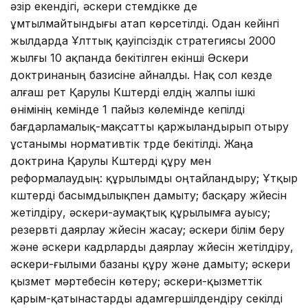
әзір екендігі, әскери үстемдікке де
ұмтылмайтындығы атап көрсетілді. Одан кейінгі
жылдарда Ұлттық қауіпсіздік стратегиясы 2000
жылғы 10 ақпанда бекітілген екінші Әскери
доктринаның базисіне айналды. Нақ сол кезде
алғаш рет Қарулы Күштерді елдің жалпы ішкі
өнімінің кемінде 1 пайыз көлемінде кепілді
бағдарламалық-мақсатты қаржыландырып отыру
ұстанымы нормативтік түрде бекітілді. Жаңа
доктрина Қарулы Күштерді құру мен
реформалаудың: құрылымды оңтайландыру; Ұтқыр
күштерді басымдылықпен дамыту; басқару жүйесін
жетілдіру, әскери-аумақтық құрылымға ауысу;
резервті даярлау жүйесін жасау; әскери білім беру
және әскери кадрларды даярлау жүйесін жетілдіру,
әскери-ғылыми базаны құру және дамыту; әскери
қызмет мәртебесін көтеру; әскери-қызметтік
қарым-қатынастарды адамгершілдендіру секілді