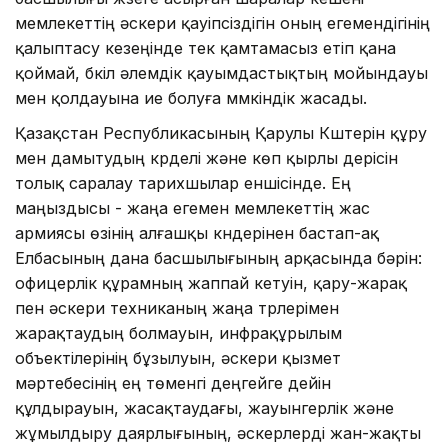
мемлекеттің әскери қауіпсіздігін оның егемендігінің
қалыптасу кезеңінде тек қамтамасыз етіп қана
қоймай, бүкіл әлемдік қауымдастықтың мойындауы
мен қолдауына ие болуға мүмкіндік жасады.
Қазақстан Республикасының Қарулы Күштерін құру
мен дамытудың күрделі және көп қырлы үдерісін
толық саралау тарихшылар еншісінде. Ең
маңыздысы - жаңа егемен мемлекеттің жас
армиясы өзінің алғашқы күндерінен бастап-ақ
Елбасының дана басшылығының арқасында бәрін:
офицерлік құрамның жаппай кетуін, қару-жарақ
пен әскери техниканың жаңа түрлерімен
жарақтаудың болмауын, инфрақұрылым
объектілерінің бұзылуын, әскери қызмет
мәртебесінің ең төменгі деңгейге дейін
құлдырауын, жасақтаудағы, жауынгерлік және
жұмылдыру даярлығының, әскерлерді жан-жақты