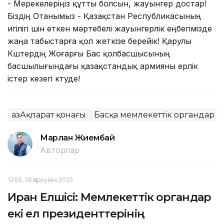
- Мерекелеріңіз құтты болсын, жауынгер достар!
Біздің Отанымыз - Қазақстан Республикасының
игілігі үшін еткен мәртебелі жауынгерлік еңбегімізде
жаңа табыстарға қол жеткізе берейік! Қарулы
Күштердің Жоғарғы Бас қолбасшысының
басшылығындағы қазақстандық армияны ерлік
істер кезегі күтуде!
ҚазАқпарат қонағы
Басқа мемлекеттік органдар
Марлан Жиембай
Авторлар
12:05, 28 Қыркүйек 2023
Иран Елшісі: Мемлекеттік органдар
екі ел президенттерінің