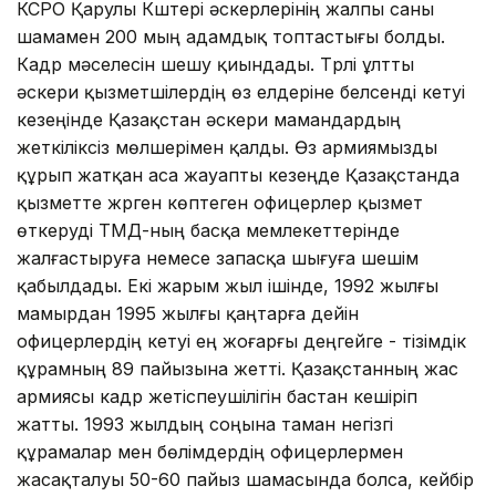
КСРО Қарулы Күштері әскерлерінің жалпы саны
шамамен 200 мың адамдық топтастығы болды.
Кадр мәселесін шешу қиындады. Түрлі ұлтты
әскери қызметшілердің өз елдеріне белсенді кетуі
кезеңінде Қазақстан әскери мамандардың
жеткіліксіз мөлшерімен қалды. Өз армиямызды
құрып жатқан аса жауапты кезеңде Қазақстанда
қызметте жүрген көптеген офицерлер қызмет
өткеруді ТМД-ның басқа мемлекеттерінде
жалғастыруға немесе запасқа шығуға шешім
қабылдады. Екі жарым жыл ішінде, 1992 жылғы
мамырдан 1995 жылғы қаңтарға дейін
офицерлердің кетуі ең жоғарғы деңгейге - тізімдік
құрамның 89 пайызына жетті. Қазақстанның жас
армиясы кадр жетіспеушілігін бастан кешіріп
жатты. 1993 жылдың соңына таман негізгі
құрамалар мен бөлімдердің офицерлермен
жасақталуы 50-60 пайыз шамасында болса, кейбір