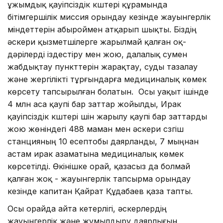
ұжымдық қауіпсіздік күштері құрамында
бітімгершілік миссия орындау кезінде жауынгерлік
міндеттерін абыроймен атқарып шықты. Біздің
әскери қызметшілерге жарылмай қалған оқ-
дәрілерді іздестіру мен жою, далалық сумен
жабдықтау пункттерін жарақтау, суды тазалау
және жергілікті тұрғындарға медициналық көмек
көрсету тапсырылған болатын. Осы уақыт ішінде
4 млн аса қаупі бар заттар жойылды, Ирак
қауіпсіздік күштері үшін жарылу қаупі бар заттарды
жою жөніндегі 488 маман мен әскери сүзгіш
станцияның 10 есептобы даярланды, 7 мыңнан
астам ирак азаматына медициналық көмек
көрсетілді. Өкінішке орай, қазасыз да болмай
қалған жоқ - жауынгерлік тапсырма орындау
кезінде капитан Қайрат Құдабаев қаза тапты.
Осы орайда айта кетерлігі, әскерлердің
жауынгерлік және жұмылдыру даярлығын