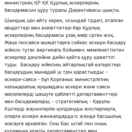
министрінің ҚР ҚК Құрлық әскерлерінің
басқармасын құру туралы Директивасы шықты.
Шындық үшін айту керек, осындай түрдегі, аталған
міндеттері мен өкілеттіктері бар Құрлық
әскерлерінің басқармасы ұзақ өмір сүрген жоқ.
Жаңа геосаяси ақиқаттарға сәйкес әскери басқару
жүйесін тұтас вертикаль бойымен: мемлекеттіктен
әскерлер деңгейіне дейін қайта құру қажеттігі
туды. Басқару жүйесінің айтарлықтай өзгерістері
басқарудың мынадай үш түрін қарастырды: -
әскери-саяси - бұл Қорғаныс министрлігінің
халықаралық ауқымдағы әскери және саяси
мәселелерді шешуге қабілетті департаменттері
мен басқармалары; - стратегиялық - Қарулы
Күштерді жауынгерлік қолдануды жоспарлауға,
оларға әскери жанжалдарда іс жүзінде басшылық
жасауға арналған. Оны Бас штаб пен оның
құрамына кіретін департаменттер мен