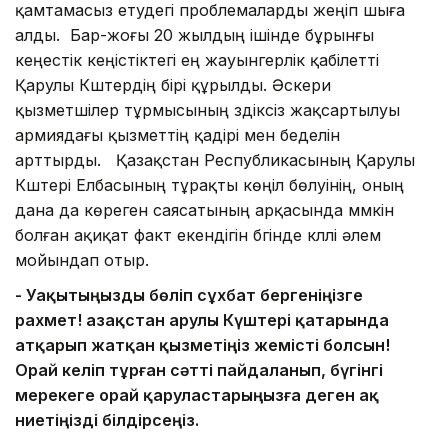
қамтамасыз етудегі проблемаларды жеңіп шыға
алды. Бар-жоғы 20 жылдың ішінде бұрынғы
кеңестік кеңістіктегі ең жауынгерлік қабілетті
Қарулы Күштердің бірі құрылды. Әскери
қызметшілер тұрмысының үздіксіз жақсартылуы
армиядағы қызметтің қадірі мен беделін
арттырды. Қазақстан Республикасының Қарулы
Күштері Елбасының тұрақты көңіл бөлуінің, оның
дана да көреген саясатының арқасында мүмкін
болған ақиқат факт екендігін бүгінде күллі әлем
мойындап отыр.
- Уақытыңызды бөліп сұхбат бергеніңізге
рахмет! Қазақстан Қарулы Күштері қатарында
атқарып жатқан қызметіңіз жемісті болсын!
Орай келіп тұрған сәтті пайдаланып, бүгінгі
мерекеге орай қаруластарыңызға деген ақ
ниетіңізді білдірсеңіз.