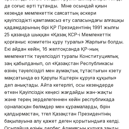
де соғыс өрті тұтанды. Міне осындай қиын
кезеңде мемлекеттік саясаттың әскери
қауіпсіздікті қамтамасыз ету саласындағы алғашқы
қадамдарының бірі ҚР Президентінің 1991 жылғы
25 қазанда шыққан «Қазақ КСР-і Мемлекеттік
қорғаныс комитетін құру туралы» Жарлығы болды.
Екі айдан кейін, 16 желтоқсанда ҚР-ның
мемлекеттік тәуелсіздігі туралы Конституциялық
заң қабылданып, ол «Қазақстан Республикасы
өзінің тәуелсіздігі мен аумақтық тұтастығын күзету
мақсатында өз Қарулы Күштерін құруға құқылы»
деп анықтады. Айта кетерлігі, осы кезеңдерде
өткен Қауіпсіздік кеңесі жағдайды жан-жақты
және терең зерделегеннен кейін республикада
орналасқан бөлімдер мен құрамаларды, бірін
қалдырмастан, түгел Қазақстан Президентінің
бақылауына алу қажет деген қорытындыға келді.
Осылайша өзінің дербес Армиясын құруға заңды