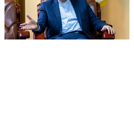
Фото: Солтан Жексенбеков/ҚазАқпарат
Каспиймен круиз жасайтын кеме шығаруға
не кедергі?
- Елші мырза, сұхбатымызды екі елдің
арасындағы алыс-берістен бастайықшы.
Қазақстаннан Иранға ең көп экспортталатын 5
тауар мен Ираннан Қазақстанға ең көп
импортталатын 5 тауарды атасаңыз.