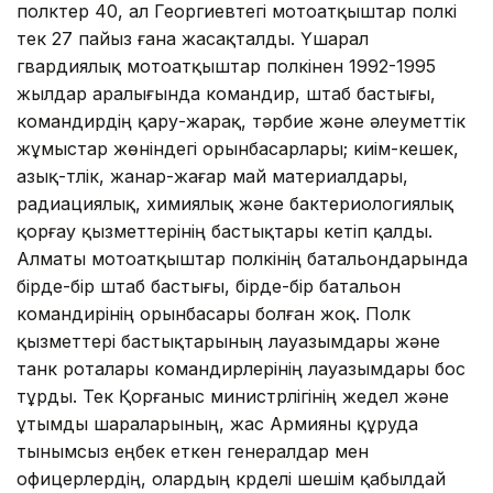
полктер 40, ал Георгиевтегі мотоатқыштар полкі
тек 27 пайыз ғана жасақталды. Үшарал
гвардиялық мотоатқыштар полкінен 1992-1995
жылдар аралығында командир, штаб бастығы,
командирдің қару-жарақ, тәрбие және әлеуметтік
жұмыстар жөніндегі орынбасарлары; киім-кешек,
азық-түлік, жанар-жағар май материалдары,
радиациялық, химиялық және бактериологиялық
қорғау қызметтерінің бастықтары кетіп қалды.
Алматы мотоатқыштар полкінің батальондарында
бірде-бір штаб бастығы, бірде-бір батальон
командирінің орынбасары болған жоқ. Полк
қызметтері бастықтарының лауазымдары және
танк роталары командирлерінің лауазымдары бос
тұрды. Тек Қорғаныс министрлігінің жедел және
ұтымды шараларының, жас Армияны құруда
тынымсыз еңбек еткен генералдар мен
офицерлердің, олардың күрделі шешім қабылдай