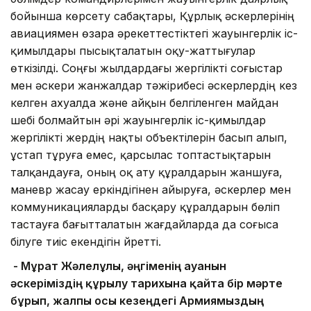
бойынша көрсету сабақтары, Құрлық әскерлерінің
авиациямен өзара әрекеттестіктегі жауынгерлік іс-
қимылдары пысықталатын оқу-жаттығулар
өткізілді. Соңғы жылдардағы жергілікті соғыстар
мен әскери жанжалдар тәжірибесі әскерлердің кез
келген ахуалда және айқын белгіленген майдан
шебі болмайтын әрі жауынгерлік іс-қимылдар
жергілікті жердің нақты объектілерін басып алып,
ұстап тұруға емес, қарсылас топтастықтарын
талқандауға, оның оқ ату құралдарын жаншуға,
маневр жасау еркіндігінен айыруға, әскерлер мен
коммуникацияларды басқару құралдарын бөліп
тастауға бағытталатын жағдайларда да соғыса
білуге тиіс екендігін үйретті.
- Мұрат Жәлелұлы, әңгіменің ауанын
әскеріміздің құрылу тарихына қайта бір мәрте
бұрып, жалпы осы кезеңдегі Армиямыздың