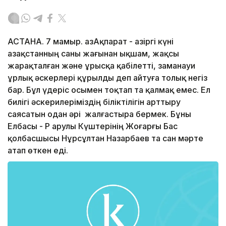
АСТАНА. 7 мамыр. ҚазАқпарат - Қазіргі күні
Қазақстанның саны жағынан ықшам, жақсы
жарақталған және ұрысқа қабілетті, заманауи
Құрлық әскерлері құрылды деп айтуға толық негіз
бар. Бұл үдеріс осымен тоқтап та қалмақ емес. Ел
билігі әскерилеріміздің біліктілігін арттыру
саясатын одан әрі жалғастыра бермек. Бұны
Елбасы - ҚР Қарулы Күштерінің Жоғарғы Бас
қолбасшысы Нұрсұлтан Назарбаев та сан мәрте
атап өткен еді.