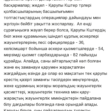
басқармалар; жедел - Қарулы Күштер түрлері
қолбасшыларының басшылығымен
топтастықтардың операциялар дайындауы мен
жүргізуін бейбіт уақытта жоспарлау. Ал енді
сұрағыңызға жауап берер болса, Қарулы Күштердің
бүкіл жеке құрамының ішіндегі құрлық әскерлері
жауынгерлерінің үлесі: офицерлерде - 36,
келісімшарт бойынша әскери қызметшілерде - 54,
мерзімді қызмет сарбаздарында - 82 пайызды
құрайды. Алайда, саны айтарлықтай көп болған
және ең заманауи қарумен жарақталған
жағдайдың өзінде де олар өз мақсатын тек қарулы
күрестің қазіргі заманғы тәсілдерін меңгергенде,
жеке құрамның жоғары моральдық-жауынгерлік
қасиеттері, жауынгерлік техника мен қару-
жарақтың жауынгерлік мүмкіндіктерін пайдалана
білу дағдылары болғанда ғана орындай алады.
Қаруды білуге, оны пайдаланудың тұрақты