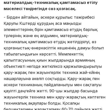
материалдық-техникалық қамтамасыз етілу
мәселесі төңірегінде сөз қозғасақ.
- Бірден айтайын, әскери құрылыс тәжірибесі
Қарулы Күштерді құрудың аса маңызды
элементтерінің бірін қамтамасыз етудің барлық
түрлерінің және ең алдымен, материалдық-
техникалық қамтамасыз етудің жетілдірілуі, өз
қорғаныстық-өнеркәсіптік кешенінің дамуы болып
табылатындығын көрсетті. Мемлекеттің
қалыптасуының қиын жылдарында армияның
объективті негізде жеткіліксіз қаржыландырылуы
қару-жарақ пен жауынгерлік техника жай-күйінің
нашарлауына әкеліп соқтырды. Қару-жарақ пен
әскери техниканың пайдаланылуы мен сақталуы
қауіпті деңгейге жетті. 90-шы жылдар басында
жауынгерлік техника мен қару-жарақтың көптеген
техникалық ақаулары болды. Қосалқы
бөлшектермен жарақталмау 60-70 пайызға жетті,