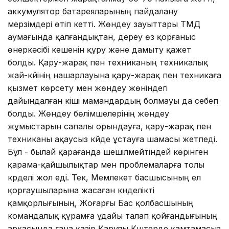
аккумулятор батареяларының пайдалану
мерзімдері өтіп кетті. Жөндеу зауыттары ТМД
аумағында қалғандықтан, дереу өз қорғаныс
өнеркәсібі кешенін құру және дамыту қажет
болды. Қару-жарақ пен техниканың техникалық
жай-күйінің нашарлауына қару-жарақ пен техникаға
қызмет көрсету мен жөндеу жөніндегі
дайындалған кіші мамандардың болмауы да себеп
болды. Жөндеу бөлімшелерінің жөндеу
жұмыстарын сапалы орындауға, қару-жарақ пен
техниканы ақаусыз күйде ұстауға шамасы жетпеді.
Бұл - былай қарағанда шешілмейтіндей көрінген
қарама-қайшылықтар мен проблемаларға толы
күрделі жол еді. Тек, Мемлекет басшысының ел
қорғаушыларына жасаған күнделікті
қамқорлығының, Жоғарғы Бас қолбасшының
командалық құрамға ұдайы талап қойғандығының
арқасында ғана қазір Қарулы Күштерде қамтамасыз