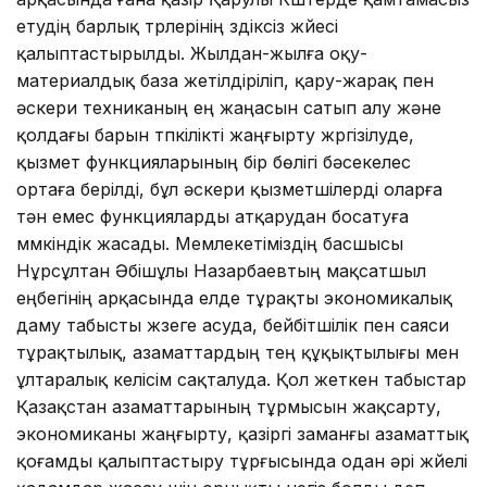
етудің барлық түрлерінің үздіксіз жүйесі
қалыптастырылды. Жылдан-жылға оқу-
материалдық база жетілдіріліп, қару-жарақ пен
әскери техниканың ең жаңасын сатып алу және
қолдағы барын түпкілікті жаңғырту жүргізілуде,
қызмет функцияларының бір бөлігі бәсекелес
ортаға берілді, бұл әскери қызметшілерді оларға
тән емес функцияларды атқарудан босатуға
мүмкіндік жасады. Мемлекетіміздің басшысы
Нұрсұлтан Әбішұлы Назарбаевтың мақсатшыл
еңбегінің арқасында елде тұрақты экономикалық
даму табысты жүзеге асуда, бейбітшілік пен саяси
тұрақтылық, азаматтардың тең құқықтылығы мен
ұлтаралық келісім сақталуда. Қол жеткен табыстар
Қазақстан азаматтарының тұрмысын жақсарту,
экономиканы жаңғырту, қазіргі заманғы азаматтық
қоғамды қалыптастыру тұрғысында одан әрі жүйелі