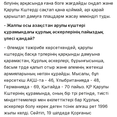
білуінің арқасында ғана бізге жағдайды оңдап және
Қарулы Күштерді сақтап қана қоймай, әрі қарай
қарыштап дамуға плацдарм жасау мүмкіндігі туды.
- Жалпы осы Қазақстан Қарулы күштері
құрамындағы құрлық әскерлерінің пайыздық
үлесі қандай?
- Әлемдік тәжірибе көрсеткендей, қарулы
күштердің басқа түрлерінің қарқынды дамуына
қарамастан, Құрлық әскерлері, бұрынғысынша,
басым түрде қалып отыр және әлемнің жетекші
армияларының негізін құрайды. Мысалы, бұл
көрсеткіш АҚШ-та - 46, Ұлыбританияда - 48,
Германияда - 69, Қытайда - 70 пайыз. ҚР Қарулы
Күштерінің құрамында, оның бір түрі ретінде, тиісті
міндеттемелері мен өкілеттіктері бар Құрлық
әскерлері болу керек деген түсінік алғаш рет 1996
жылы келді. Сөйтіп, 19 шілдеде Қорғаныс