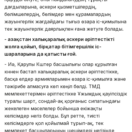
дағдыларына, әскери қызметшілердің,
бөлімшелердің, бөлімдер мен құрамалардың
жауынгерлік жағдайдағы тығыз өзара іс-қимылына
тек жауынгерлік даярлықпен ғана жетуге болады.
- Қазақстан халықаралық әскери әріптестікті
жолға қойып, бірқатар бітімгершілік іс-
шараларына да қатысты ғой.
- Иә, Қарулы Күштер басшылығы олар құрылған
күннен бастап халықаралық әскери әріптестікке,
басқа елдер армияларымен өзара іс-қимылға және
тәжірибе алмасуға көп көңіл бөлді. ТМД
мемлекеттерімен әріптестікке Ұжымдық қауіпсіздік
туралы шарт, сондай-ақ қорғаныс сипатындағы
жекелеген мәселелер бойынша екіжақты
келісімдер негіз болды. Бұл ретте, тиісті
келісімдерге қол қойылмай тұрып-ақ, тек
мемлекет басшыларының шешімдері негізінде