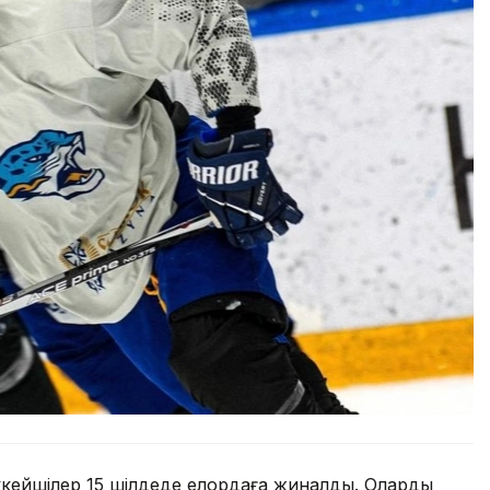
ейшілер 15 шілдеде елордаға жиналды. Олардың