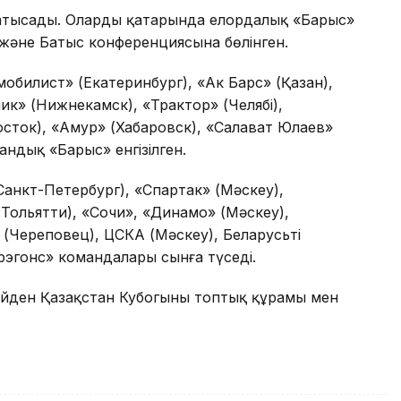
атысады. Олардың қатарында елордалық «Барыс»
және Батыс конференциясына бөлінген.
обилист» (Екатеринбург), «Ак Барс» (Қазан),
к» (Нижнекамск), «Трактор» (Челябі),
сток), «Амур» (Хабаровск), «Салават Юлаев»
андық «Барыс» енгізілген.
анкт-Петербург), «Спартак» (Мәскеу),
Тольятти), «Сочи», «Динамо» (Мәскеу),
(Череповец), ЦСКА (Мәскеу), Беларусьтің
эгонс» командалары сынға түседі.
ейден Қазақстан Кубогының топтық құрамы мен