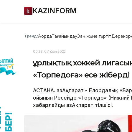
KAZINFORM
Ақорда
Тағайындау
Заң және тәртіп
Дерекқор
Тренд:
00:23, 07 Қазан 2022
Құрлықтық хоккей лигасы
«Торпедоға» есе жіберді
АСТАНА. ҚазАқпарат - Елордалық «Бар
ойынын Ресейде «Торпедо» (Нижний Н
хабарлайды ҚазАқпарат тілшісі.