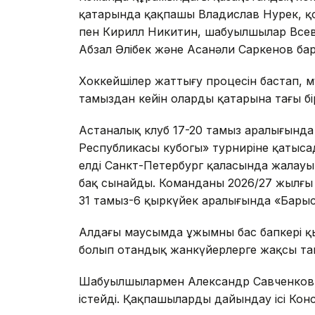
қатарында қақпашы Владислав Нурек, қ
пен Кирилл Никитин, шабуылшылар Всев
Абзал Әлібек және Асанәли Саркенов бар
Хоккейшілер жаттығу процесін бастап, м
тамыздан кейін олардың қатарына тағы 
Астаналық клуб 17-20 тамыз аралығында 
Республикасы кубогы» турниріне қатысад
елдің Санкт-Петербург қаласында жалау
бақ сынайды. Команданың 2026/27 жылғы
31 тамыз-6 қыркүйек аралығында «Барыс
Алдағы маусымда ұжымның бас бапкері қ
болып отандық жанкүйерлерге жақсы тан
Шабуылшылармен Александр Савченков,
істейді. Қақпашыларды дайындау ісі Кон