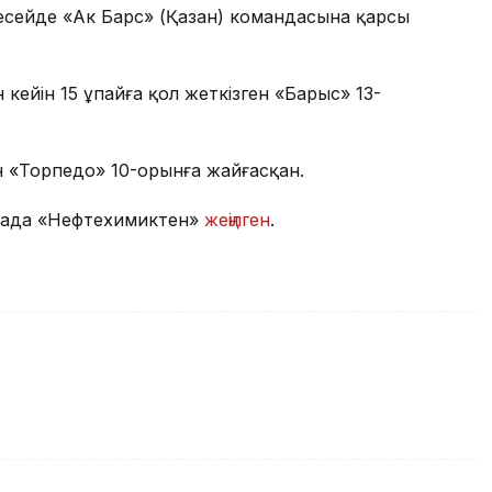
Ресейде «Ак Барс» (Қазан) командасына қарсы
 кейін 15 ұпайға қол жеткізген «Барыс» 13-
н «Торпедо» 10-орынға жайғасқан.
рдада «Нефтехимиктен»
жеңілген
.