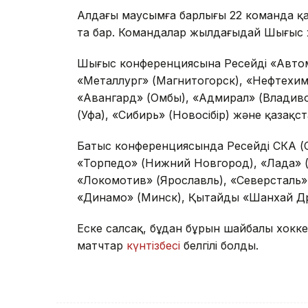
Алдағы маусымға барлығы 22 команда қ
та бар. Командалар жылдағыдай Шығыс 
Шығыс конференциясына Ресейдің «Автом
«Металлург» (Магнитогорск), «Нефтехими
«Авангард» (Омбы), «Адмирал» (Владиво
(Уфа), «Сибирь» (Новосібір) және қазақст
Батыс конференциясында Ресейдің СКА (С
«Торпедо» (Нижний Новгород), «Лада» (
«Локомотив» (Ярославль), «Северсталь» 
«Динамо» (Минск), Қытайдың «Шанхай Др
Еске салсақ, бұдан бұрын шайбалы хокк
матчтар
күнтізбесі
белгілі болды.