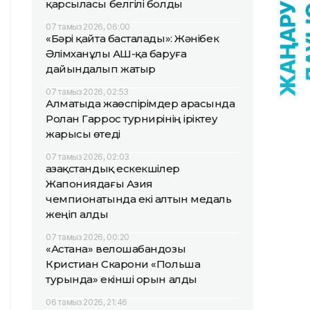
қарсыласы белгілі болды
07 тамыз 2026, 06:00
«Бәрі қайта басталады»: Жәнібек
Әлімханұлы АҚШ-қа баруға
дайындалып жатыр
07 тамыз 2026, 02:53
Алматыда жаөспірімдер арасында
Ролан Гаррос турнирінің іріктеу
жарысы өтеді
07 тамыз 2026, 02:03
Қазақстандық ескекшілер
Жапониядағы Азия
чемпионатында екі алтын медаль
жеңіп алды
07 тамыз 2026, 00:20
«Астана» велошабандозы
Кристиан Скарони «Польша
турында» екінші орын алды
06 тамыз 2026, 21:46