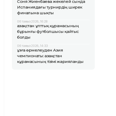
Соня Жиенбаева жекелей сында
Испаниядағы турнирдің ширек
финалына шықты
06 тамыз 2026, 16:28
Қазақстан ұлттық құрамасының
бұрынғы футболшысы қайтыс
болды
06 тамыз 2026, 14:33
Құзға өрмелеуден Азия
чемпионаты: Қазақстан
құрамасының тізімі жарияланды