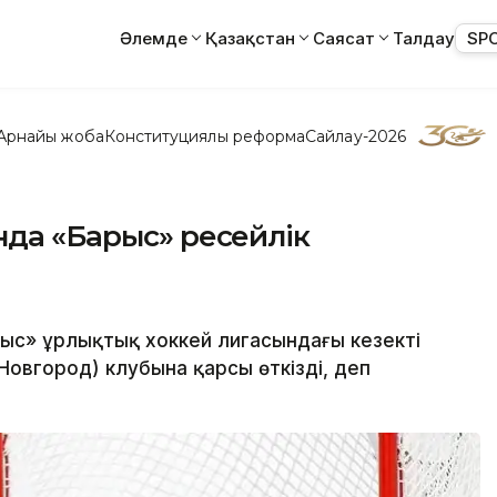
Әлемде
Қазақстан
Саясат
Талдау
SP
Арнайы жоба
Конституциялық реформа
Сайлау-2026
нда «Барыс» ресейлік
ыс» Құрлықтық хоккей лигасындағы кезекті
овгород) клубына қарсы өткізді, деп