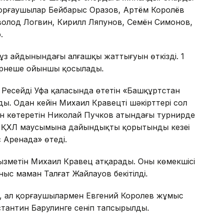
орғаушылар Бейбарыс Оразов, Артём Королёв
олод Логвин, Кирилл Ляпунов, Семён Симонов,
.
ұз айдынындағы алғашқы жаттығуын өткізді. 1
бірнеше ойыншы қосылады.
Ресейдің Уфа қаласында өтетін «Башқұртстан
ы. Одан кейін Михаил Кравецтің шәкірттері сол
ын көтеретін Николай Пучков атындағы турнирде
 ҚХЛ маусымына дайындықтың қорытынды кезеңі
 Аренада» өтеді.
ызметін Михаил Кравец атқарады. Оның көмекшісі
ыс маман Талғат Жайлауов бекітілді.
 ал қорғаушылармен Евгений Королев жұмыс
стантин Барулинге сеніп тапсырылды.