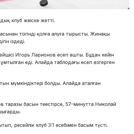
дық клуб жеңіске жетті.
асынан тізгінді қолға алуға тырысты. Жинақы
гін іздеді.
ейшісі Игорь Ларионов есеп ашты. Бұдан кейін
 ұмтылған еді. Алайда таблодағы есеп өзгерген
атын мүмкіндіктері болды. Алайда аталған
ов таразы басын теңестірсе, 57-минутта Николай
шығарды.
ып, ресейлік клуб 3:1 есебімен басым түсті.