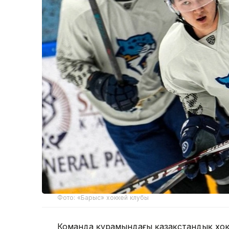
Фото: «Барыс» хоккей клубы
Команда құрамындағы қазақстандық хокк