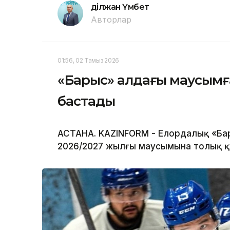
Әділжан Үмбет
Авторлар
01:56, 02 Тамыз 2026
«Барыс» алдағы маусым
бастады
АСТАНА. KAZINFORM - Елордалық «Ба
2026/2027 жылғы маусымына толық 