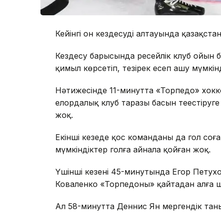
Кейінгі он кездесудің алтауында қазақстан
Кездесу барысында ресейлік клуб ойын б
қимыл көрсетіп, тезірек есеп ашу мүмкінді
Нәтижесінде 11-минутта «Торпедо» хокк
елордалық клуб таразы басын теңестіруге
жоқ.
Екінші кезеңде қос команданың да гол соғ
мүмкіндіктер голға айнала қойған жоқ.
Үшінші кезеңнің 45-минутында Егор Петух
Коваленко «Торпедоны» қайтадан алға 
Ал 58-минутта Деннис Ян мергендік таныт