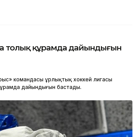
ға толық құрамда дайындығын
рыс» командасы Құрлықтық хоккей лигасы
құрамда дайындығын бастады.