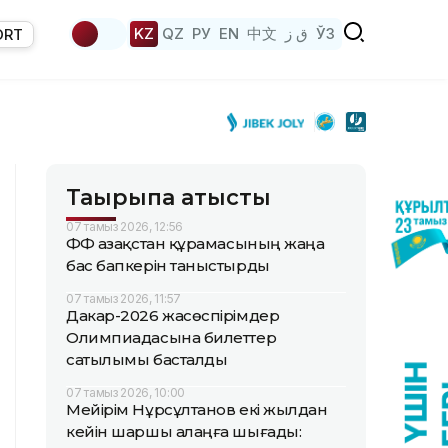
KZ
QZ
РУ
EN
中文
ق ز
ЎЗ
ORT
Тақырыпқа қатысты
07 тамыз 2026, 12:56
ҚФФ Қазақстан құрамасының жаңа
бас бапкерін таныстырды
07 тамыз 2026, 11:57
Дакар-2026 жасөспірімдер
Олимпиадасына билеттер
сатылымы басталды
07 тамыз 2026, 10:00
Мейірім Нұрсұлтанов екі жылдан
кейін шаршы алаңға шығады: