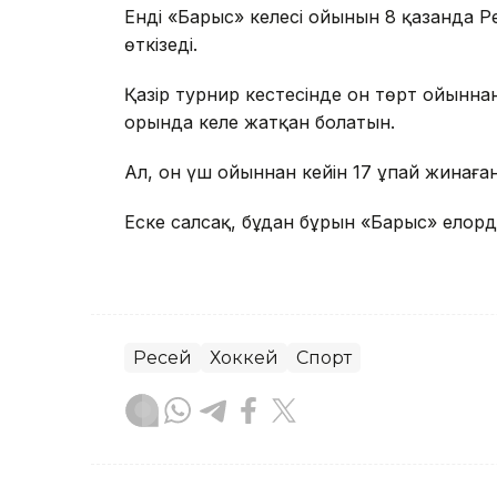
Енді «Барыс» келесі ойынын 8 қазанда 
өткізеді.
Қазір турнир кестесінде он төрт ойыннан
орында келе жатқан болатын.
Ал, он үш ойыннан кейін 17 ұпай жинаға
Еске салсақ, бұдан бұрын «Барыс» ело
Ресей
Хоккей
Спорт