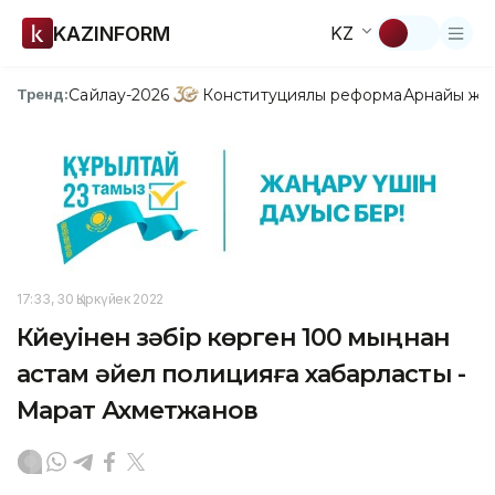
KAZINFORM
KZ
Сайлау-2026
Конституциялық реформа
Арнайы жо
Тренд:
17:33, 30 Қыркүйек 2022
Күйеуінен зәбір көрген 100 мыңнан
астам әйел полицияға хабарласты -
Марат Ахметжанов