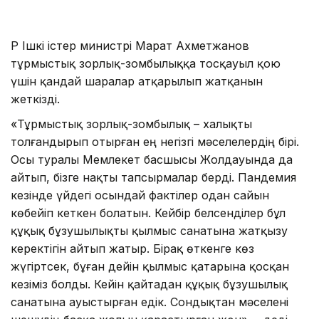
ҚР Ішкі істер министрі Марат Ахметжанов
тұрмыстық зорлық-зомбылыққа тосқауыл қою
үшін қандай шаралар атқарылып жатқанын
жеткізді.
«Тұрмыстық зорлық-зомбылық – халықты
толғандырып отырған ең негізгі мәселелердің бірі.
Осы туралы Мемлекет басшысы Жолдауында да
айтып, бізге нақты тапсырмалар берді. Пандемия
кезінде үйдегі осындай фактілер одан сайын
көбейіп кеткен болатын. Кейбір белсенділер бұл
құқық бұзушылықты қылмыс санатына жатқызу
керектігін айтып жатыр. Бірақ өткенге көз
жүгіртсек, бұған дейін қылмыс қатарына қосқан
кезіміз болды. Кейін қайтадан құқық бұзушылық
санатына ауыстырған едік. Сондықтан мәселені