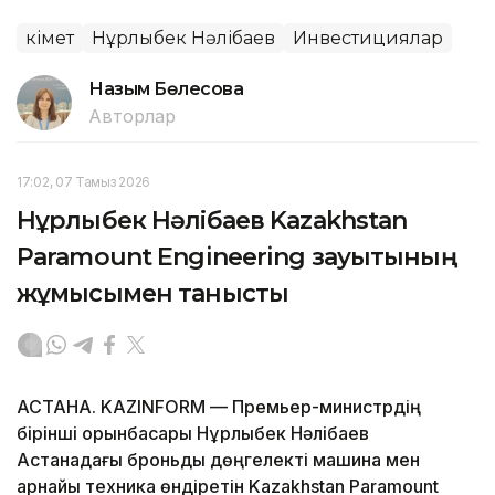
Үкімет
Нұрлыбек Нәлібаев
Инвестициялар
Назым Бөлесова
Авторлар
17:02, 07 Тамыз 2026
Нұрлыбек Нәлібаев Kazakhstan
Paramount Engineering зауытының
жұмысымен танысты
АСТАНА. KAZINFORM — Премьер-министрдің
бірінші орынбасары Нұрлыбек Нәлібаев
Астанадағы броньды дөңгелекті машина мен
арнайы техника өндіретін Kazakhstan Paramount