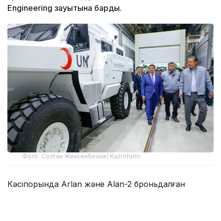
Engineering зауытына барды.
Фото: Солтан Жексенбеков/ Kazinform
Кәсіпорында Arlan және Alan-2 броньдалған
дөңгелекті машиналары, Barys жауынгерлік
броньды көлігінің 4×4, 6×6 және 8×8 өлшеміндегі