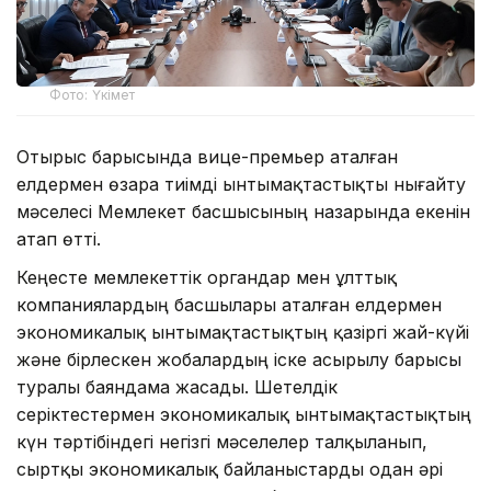
Фото: Үкімет
Отырыс барысында вице-премьер аталған
елдермен өзара тиімді ынтымақтастықты нығайту
мәселесі Мемлекет басшысының назарында екенін
атап өтті.
Кеңесте мемлекеттік органдар мен ұлттық
компаниялардың басшылары аталған елдермен
экономикалық ынтымақтастықтың қазіргі жай-күйі
және бірлескен жобалардың іске асырылу барысы
туралы баяндама жасады. Шетелдік
серіктестермен экономикалық ынтымақтастықтың
күн тәртібіндегі негізгі мәселелер талқыланып,
сыртқы экономикалық байланыстарды одан әрі