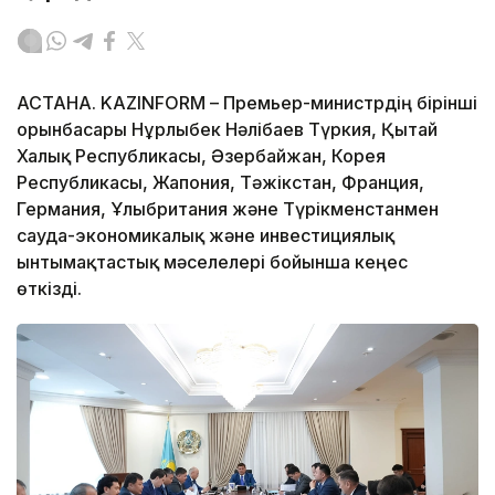
АСТАНА. KAZINFORM – Премьер-министрдің бірінші
орынбасары Нұрлыбек Нәлібаев Түркия, Қытай
Халық Республикасы, Әзербайжан, Корея
Республикасы, Жапония, Тәжікстан, Франция,
Германия, Ұлыбритания және Түрікменстанмен
сауда-экономикалық және инвестициялық
ынтымақтастық мәселелері бойынша кеңес
өткізді.