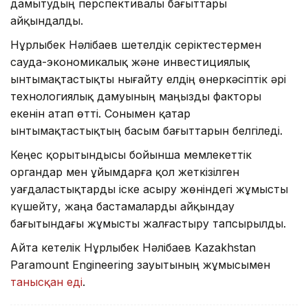
дамытудың перспективалы бағыттары
айқындалды.
Нұрлыбек Нәлібаев шетелдік серіктестермен
сауда-экономикалық және инвестициялық
ынтымақтастықты нығайту елдің өнеркәсіптік әрі
технологиялық дамуының маңызды факторы
екенін атап өтті. Сонымен қатар
ынтымақтастықтың басым бағыттарын белгіледі.
Кеңес қорытындысы бойынша мемлекеттік
органдар мен ұйымдарға қол жеткізілген
уағдаластықтарды іске асыру жөніндегі жұмысты
күшейту, жаңа бастамаларды айқындау
бағытындағы жұмысты жалғастыру тапсырылды.
Айта кетелік Нұрлыбек Нәлібаев Kazakhstan
Paramount Engineering зауытының жұмысымен
танысқан еді
.