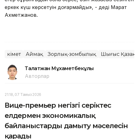
еркек күш көрсетуін доғармайды», - деді Марат
Ахметжанов.
Үкімет
Аймақ
Зорлық-зомбылық
Шығыс Қазақс
Талғатжан Мұхаметбекұлы
Авторлар
21:18, 07 Тамыз 2026
Вице-премьер негізгі серіктес
елдермен экономикалық
байланыстарды дамыту мәселесін
қарады