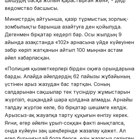
шешудің басқа жолын қарастырған жөн», - деді
ведомство басшысы.
Министрдің айтуынша, қазір тұрмыстық зорлық-
зомбылықты барынша азайтуға ден қойылуда.
Дегенмен бірқатар кедергі бар. Осы жылдың 9
айында Қазақстанда «102» арнасына үйде күйеуінен
зәбір көріп жатқанын айтып 100 мыңнан астам
әйел хабарласқан.
«Полиция қызметкерлері бірден оқиға орындарына
барды. Алайда әйелдердің 62 пайызы жұбайының
үстінен арыз жазудан бас тартқан. Соның
салдарынан сақшылар тек түсіндіру жұмыстарын
жүргізіп, ешқандай шара қолдана алмады. Арнайы
талдау жүргізе келе, біз бірқатар шешімге келдік.
Арызсыз-ақ жауапқа тарту құқығын енгізу керек.
Яғни, егер әйелін ұрып-соққан факті анықталса,
онда күйеуін заң шеңберінде жазалау қажет. Ал
егер бұрынғыдай бола берсе, өзін жазасыз сезінген