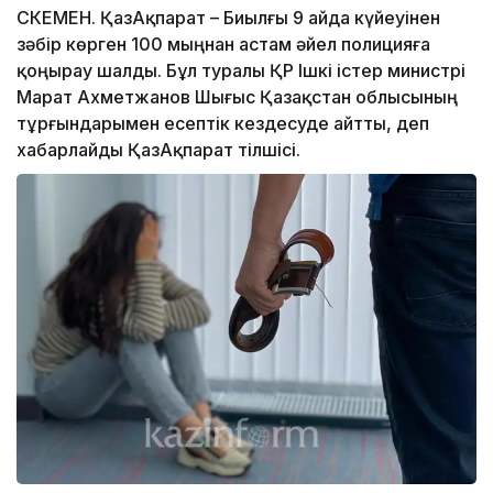
ӨСКЕМЕН. ҚазАқпарат – Биылғы 9 айда күйеуінен
зәбір көрген 100 мыңнан астам әйел полицияға
қоңырау шалды. Бұл туралы ҚР Ішкі істер министрі
Марат Ахметжанов Шығыс Қазақстан облысының
тұрғындарымен есептік кездесуде айтты, деп
хабарлайды ҚазАқпарат тілшісі.