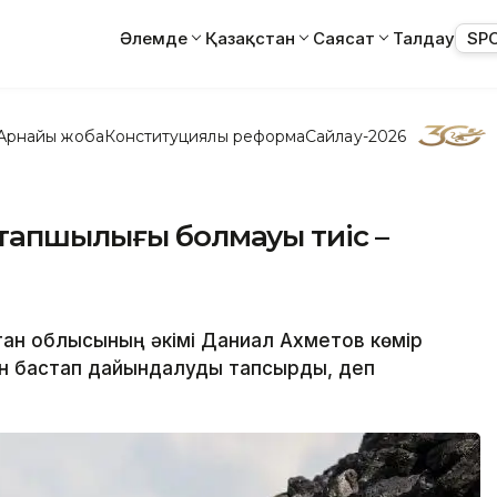
Әлемде
Қазақстан
Саясат
Талдау
SP
Арнайы жоба
Конституциялық реформа
Сайлау-2026
тапшылығы болмауы тиіс –
тан облысының әкімі Даниал Ахметов көмір
н бастап дайындалуды тапсырды, деп