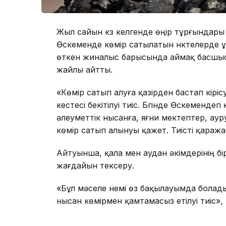
Жыл сайын күз келгенде өңір тұрғындары 
Өскеменде көмір сатылатын нүктелерде ұ
өткен жиналыс барысында аймақ басшыс
жайлы айтты.
«Көмір сатып алуға қазірден бастап кірі
кестесі бекітілуі тиіс. Бүгінде Өскеменде
әлеуметтік нысанға, яғни мектептер, аур
көмір сатып алынуы қажет. Тиісті қаражат 
Айтуынша, қала мен аудан әкімдерінің бір
жағдайын тексеру.
«Бұл мәселе үнемі өз бақылауымда болад
нысан көмірмен қамтамасыз етілуі тиіс»,