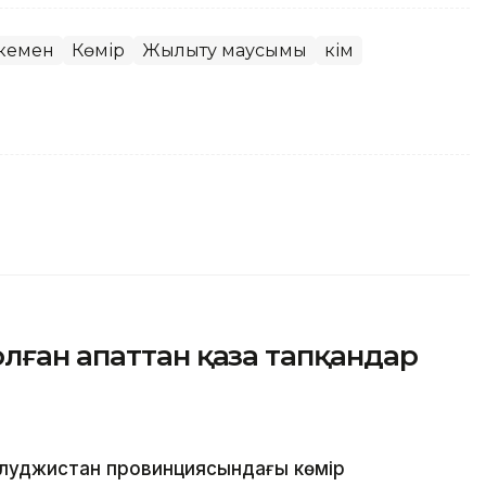
кемен
Көмір
Жылыту маусымы
Әкім
лған апаттан қаза тапқандар
елуджистан провинциясындағы көмір