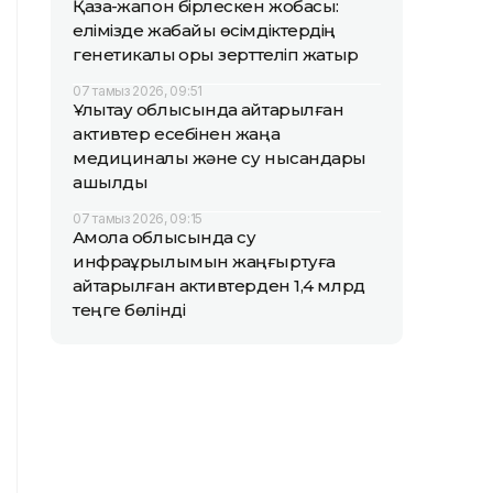
Қазақ-жапон бірлескен жобасы:
елімізде жабайы өсімдіктердің
генетикалық қоры зерттеліп жатыр
07 тамыз 2026, 09:51
Ұлытау облысында қайтарылған
активтер есебінен жаңа
медициналық және су нысандары
ашылды
07 тамыз 2026, 09:15
Ақмола облысында су
инфрақұрылымын жаңғыртуға
қайтарылған активтерден 1,4 млрд
теңге бөлінді