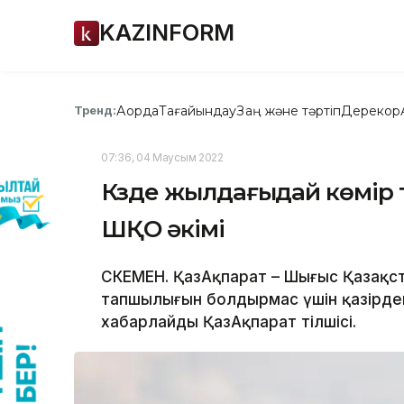
KAZINFORM
Ақорда
Тағайындау
Заң және тәртіп
Дерекқор
Тренд:
07:36, 04 Маусым 2022
Күзде жылдағыдай көмір 
ШҚО әкімі
ӨСКЕМЕН. ҚазАқпарат – Шығыс Қазақс
тапшылығын болдырмас үшін қазірде
хабарлайды ҚазАқпарат тілшісі.