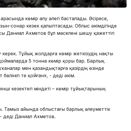
арасында көмір алу әлегі басталады. Әсіресе,
зын-сонар кезек қалыптасады. Облыс әкімдігінде
ы Даниал Ахметов бұл мәселені шешу қажеттігі
су керек. Тұйық жолдарға көмір жеткізудің нақты
гі қоймаларда 5 тонна көмір қоры бар. Барлық
уханалар мен қазандықтарға қазірдің өзінде
бөлініп те қойған», - деді әкім.
інші кезектегі міндеті – көмір тұйықтарының
ы. Тамыз айында облыстағы барлық әлеуметтік
 - деді Даниал Ахметов.