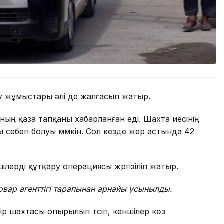
у жұмыстары әлі де жалғасып жатыр.
ның қаза тапқаны хабарланған еді. Шахта иесінің
себеп болуы мүмкін. Сол кезде жер астында 42
шілерді құтқару операциясы жүргізіліп жатыр.
Ховар агенттігі тарапынан арнайы ұсынылды.
мір шахтасы опырылып түсіп, кеншілер көз