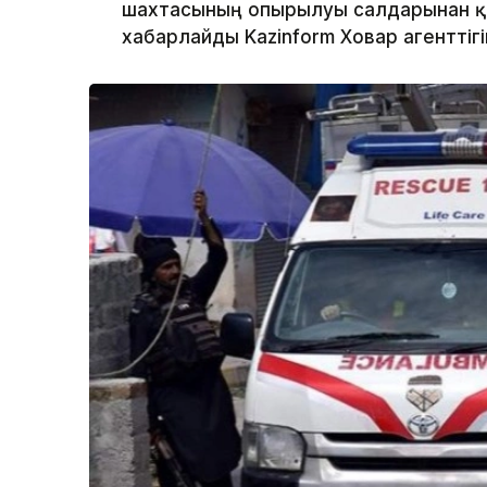
шахтасының опырылуы салдарынан қа
хабарлайды Kazinform Ховар агенттігі