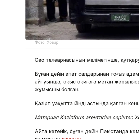
Фото: Ховар
Geo телеарнасының мәліметінше, құтқар
Бұған дейін апат салдарынан тоғыз адам
айтуынша, оқыс оқиғаға метан жарылысы 
жұмысшы болған.
Қазіргі уақытта үйінді астында қалған кен
Материал Kazinform агенттігіне серіктес 
Айта кетейік, бұған дейін Пәкістанда кө