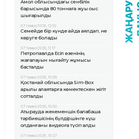
Ақмол облысындағы сенбілік
барысында 80 тоннаға жуық қоқыс
шығарылды
07 тамыз 2026, 12:52
Семейде бір күнде қайда аялдап, не
көруге болады
07 тамыз 2026, 11:17
Петропавлда Есіл өзенінің
жағалауын нығайту жұмысы
басталды
07 тамыз 2026, 10:59
Қостанай облысында Sim-Box
арқылы алаяқтарға көмектескен жігіт
сотталды
07 тамыз 2026, 10:50
Атырауда жекеменшік балабақша
тәрбиешісінің бүлдіршінге күш
қолданғаны видеоға түсіп қалды
07 тамыз 2026, 10:27