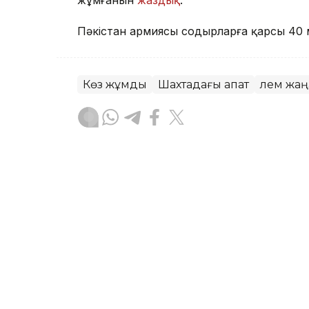
жұмғанын
жаздық
.
Пәкістан армиясы содырларға қарсы 40 м
Көз жұмды
Шахтадағы апат
Әлем жа
Жасұлан Бақытбекұлы
Авторлар
08:00, 16 Шілде 2026
Қазақстанның энергетика
мүмкін