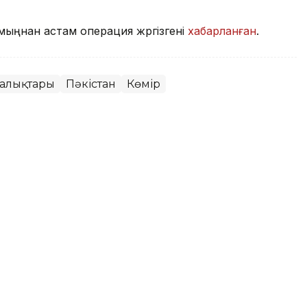
ыңнан астам операция жүргізгені
хабарланған
.
ңалықтары
Пәкістан
Көмір
лық жүйесі қалай өзгеруі