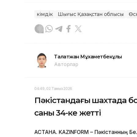
Әкімдік
Шығыс Қазақстан облысы
Өс
Талғатжан Мұхаметбекұлы
Авторлар
04:49, 02 Тамыз 2026
Пәкістандағы шахтада бо
саны 34-ке жетті
АСТАНА. KAZINFORM – Пәкістанның Б