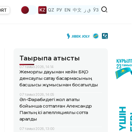
KZ
QZ
РУ
EN
中文
ق ز
ЎЗ
ORT
Тақырыпқа қатысты
07 тамыз 2026, 14:14
Жемқорлық дауынан кейін БҚО
денсаулық сақтау басқармасының
басшысы жұмысынан босатылды
07 тамыз 2026, 14:05
Әл-Фарабидегі жол апаты
бойынша сотталған Александр
Пактың ісі апелляциялық сотта
қаралды
07 тамыз 2026, 13:00