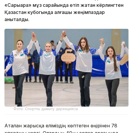
«Сарыарқа» мұз сарайында өтіп жатқан кёрлингтен
Қазақстан кубогында алғашқы жеңімпаздар
анықталды.
Фото: Спортты дамыту дирекциясы
Аталған жарысқа еліміздің көптеген өңірінен 78
спортшы келді. Олардың 40-ы ерлер арасында