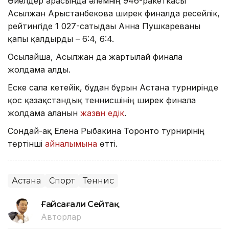
Әйелдер арасында әлемнің 946-ракеткасы
Асылжан Арыстанбекова ширек финалда ресейлік,
рейтингіде 1 027-сатыдағы Анна Пушкареваны
қапы қалдырды – 6:4, 6:4.
Осылайша, Асылжан да жартылай финалға
жолдама алды.
Еске сала кетейік, бұдан бұрын Астана турнирінде
қос қазақстандық теннисшінің ширек финалға
жолдама алғанын
жазған едік
.
Сондай-ақ Елена Рыбакина Торонто турнирінің
төртінші
айналымына
өтті.
Астана
Спорт
Теннис
Ғайсағали Сейтақ
Авторлар