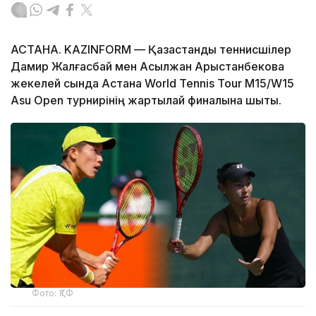
АСТАНА. KAZINFORM — Қазақстандық теннисшілер
Дамир Жалғасбай мен Асылжан Арыстанбекова
жекелей сында Астана World Tennis Tour M15/W15
Asu Open турнирінің жартылай финалына шықты.
Фото: ҚТФ