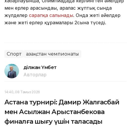
хабарлауынша, Олимпиадада керлингтен әйелдер
мен ерлер арасындағы, аралас жұптық сында
жүлделер
сарапқа салынады
. Онда жеті әйелдер
және жеті ерлер құрамалары 2сынға түседі.
Спорт
Қазақстан чемпионаты
Әділжан Үмбет
Авторлар
14:40, 08 Тамыз 2026
Астана турнирі: Дамир Жалғасбай
мен Асылжан Арыстанбекова
финалға шығу үшін таласады