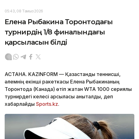
05:43, 08 Тамыз 2026
Елена Рыбакина Торонтодағы
турнирдің 1/8 финалындағы
қарсыласын білді
АСТАНА. KAZINFORM — Қазақстандық теннисші,
әлемнің екінші ракеткасы Елена Рыбакинаның
Торонтода (Канада) өтіп жатқан WTA 1000 сериялы
турнирдегі келесі қарсыласы анықталды, деп
хабарлайды
Sports.kz
.