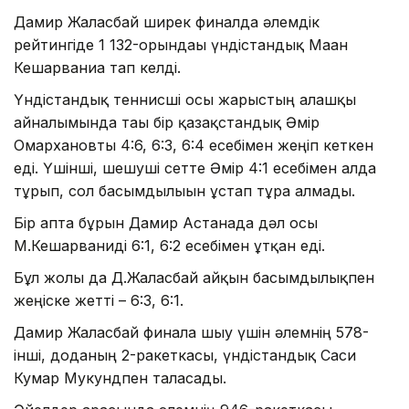
Дамир Жалғасбай ширек финалда әлемдік
рейтингіде 1 132-орындағы үндістандық Маан
Кешарваниға тап келді.
Үндістандық теннисші осы жарыстың алғашқы
айналымында тағы бір қазақстандық Әмір
Омархановты 4:6, 6:3, 6:4 есебімен жеңіп кеткен
еді. Үшінші, шешуші сетте Әмір 4:1 есебімен алда
тұрып, сол басымдылығын ұстап тұра алмады.
Бір апта бұрын Дамир Астанада дәл осы
М.Кешарваниді 6:1, 6:2 есебімен ұтқан еді.
Бұл жолы да Д.Жалғасбай айқын басымдылықпен
жеңіске жетті – 6:3, 6:1.
Дамир Жалғасбай финалға шығу үшін әлемнің 578-
інші, доданың 2-ракеткасы, үндістандық Саси
Кумар Мукундпен таласады.