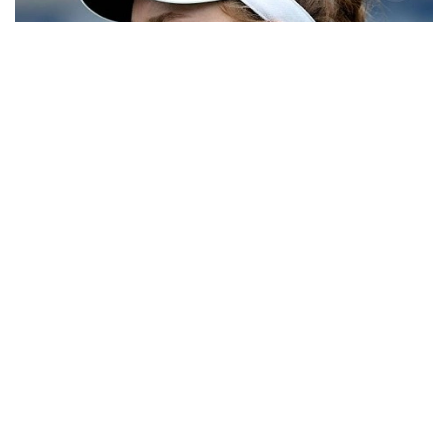
Фото: Sports.kz
1/8 финалда Рыбакина ресейлік Людмила
Самсоновамен (55-орын) кездеседі. Самсонова
үшінші айналымда австралиялық Майя Джойнтты
(75-орын) 7:5, 6:7, 6:2 есебімен жеңді.
Елена Рыбакинаның Canadian Open-2026
турниріндегі өнеріне келсек, ол екінші айналымда
австралиялық Дарья Касаткинаны (61-орын) 6:3,
5:7, 6:4 есебімен ұтты. Ал үшінші айналымда