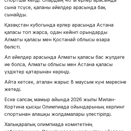
сынға тсүсе, қалғаны әйелдер арасында бақ
сынайды.
Қазақстан кубогында ерлер арасында Астана
қаласы топ жарса, одан кейінгі орындарды
Алматы қаласы мен Қостанай облысы өзара
бөлісті.
Ал әйелдер арасында Алматы қаласы бас жүлдеге
ие болса, Алматы облысы мен Астана қаласы
үздіктер қатарынан көрінді.
Айта кетсек, аталған жарыс 8 маусым күні мәресіне
жетеді.
Еске салсақ мамыр айында 2026 жылғы Милан-
Кортина қысқы Олимпиада ойындарының керлинг
спортынан алғашқы жолдамалары үлестірілді.
Халықаралық олимпиада комитетінің