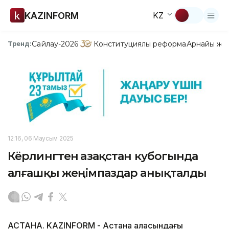
KAZINFORM
KZ
Сайлау-2026
Конституциялық реформа
Арнайы жо
Тренд:
12:16, 06 Маусым 2025
Кёрлингтен Қазақстан кубогында
алғашқы жеңімпаздар анықталды
АСТАНА. KAZINFORM - Астана қаласындағы