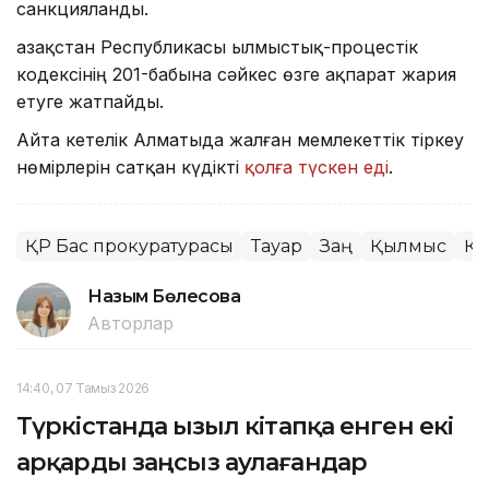
санкцияланды.
Қазақстан Республикасы Қылмыстық-процестік
кодексінің 201-бабына сәйкес өзге ақпарат жария
етуге жатпайды.
Айта кетелік Алматыда жалған мемлекеттік тіркеу
нөмірлерін сатқан күдікті
қолға түскен еді
.
ҚР Бас прокуратурасы
Тауар
Заң
Қылмыс
Қы
Назым Бөлесова
Авторлар
14:40, 07 Тамыз 2026
Түркістанда Қызыл кітапқа енген екі
арқарды заңсыз аулағандар