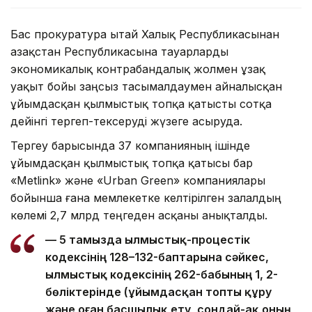
Бас прокуратура Қытай Халық Республикасынан
Қазақстан Республикасына тауарларды
экономикалық контрабандалық жолмен ұзақ
уақыт бойы заңсыз тасымалдаумен айналысқан
ұйымдасқан қылмыстық топқа қатысты сотқа
дейінгі тергеп-тексеруді жүзеге асыруда.
Тергеу барысында 37 компанияның ішінде
ұйымдасқан қылмыстық топқа қатысы бар
«Metlink» және «Urban Green» компаниялары
бойынша ғана мемлекетке келтірілген залалдың
көлемі 2,7 млрд теңгеден асқаны анықталды.
— 5 тамызда Қылмыстық-процестік
кодексінің 128–132-баптарына сәйкес,
Қылмыстық кодексінің 262-бабының 1, 2-
бөліктерінде (ұйымдасқан топты құру
және оған басшылық ету, сондай-ақ оның