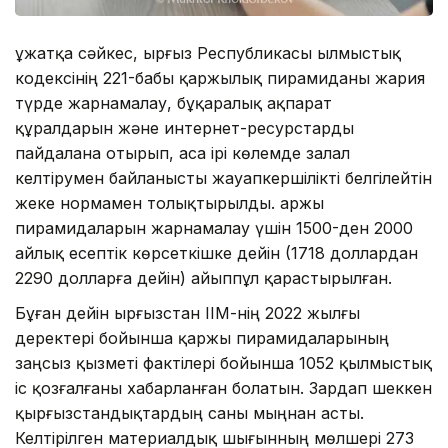
Құжатқа сәйкес, Қырғыз Республикасы Қылмыстық
кодексінің 221-бабы қаржылық пирамиданы жария
түрде жарнамалау, бұқаралық ақпарат
құралдарын және интернет-ресурстарды
пайдалана отырып, аса ірі көлемде залал
келтірумен байланысты жауапкершілікті белгілейтін
жеке нормамен толықтырылды. Қаржы
пирамидаларын жарнамалау үшін 1500-ден 2000
айлық есептік көрсеткішке дейін (1718 доллардан
2290 долларға дейін) айыппұл қарастырылған.
Бұған дейін Қырғызстан ІІМ-нің 2022 жылғы
деректері бойынша қаржы пирамидаларының
заңсыз қызметі фактілері бойынша 1052 қылмыстық
іс қозғалғаны хабарланған болатын. Зардап шеккен
қырғызстандықтардың саны мыңнан асты.
Келтірілген материалдық шығынның мөлшері 273