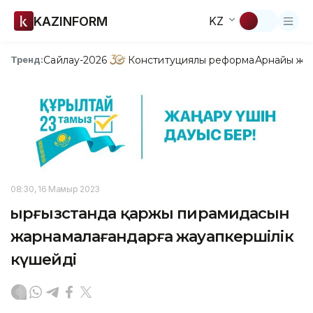
KAZINFORM
KZ
Сайлау-2026
Конституциялық реформа
Арнайы жо
Тренд:
08:30, 16 Мамыр 2023
Қырғызстанда қаржы пирамидасын
жарнамалағандарға жауапкершілік
күшейді