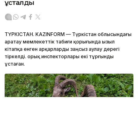
ұсталды
ТҮРКІСТАН. KAZINFORM — Түркістан облысындағы
Қаратау мемлекеттік табиғи қорығында Қызыл
кітапқа енген арқарларды заңсыз аулау дерегі
тіркелді. Қорық инспекторлары екі тұрғынды
ұстаған.