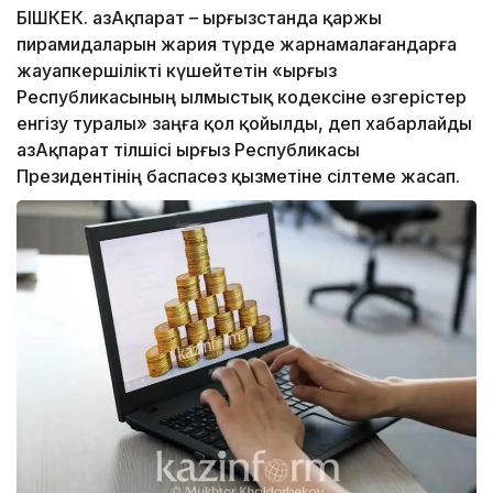
БІШКЕК. ҚазАқпарат – Қырғызстанда қаржы
пирамидаларын жария түрде жарнамалағандарға
жауапкершілікті күшейтетін «Қырғыз
Республикасының Қылмыстық кодексіне өзгерістер
енгізу туралы» заңға қол қойылды, деп хабарлайды
ҚазАқпарат тілшісі Қырғыз Республикасы
Президентінің баспасөз қызметіне сілтеме жасап.