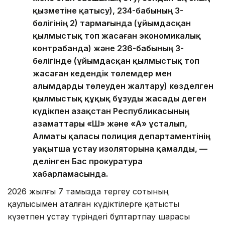
қызметіне қатысу), 234-бабының 3-
бөлігінің 2) тармағында (ұйымдасқан
қылмыстық топ жасаған экономикалық
контрабанда) және 236-бабының 3-
бөлігінде (ұйымдасқан қылмыстық топ
жасаған кедендік төлемдер мен
алымдарды төлеуден жалтару) көзделген
қылмыстық құқық бұзуды жасады деген
күдікпен Қазақстан Республикасының
азаматтары «Ш» және «А» ұсталып,
Алматы қаласы полиция департаментінің
уақытша ұстау изоляторына қамалды, —
делінген Бас прокуратура
хабарламасында.
2026 жылғы 7 тамызда тергеу сотының
қаулысымен аталған күдіктілерге қатысты
күзетпен ұстау түріндегі бұлтартпау шарасы