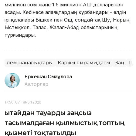
миллион сом және 1,5 миллион АҚШ долларынан
асады. Көбінесе алаяқтардың құрбандары - елдің
ірі қалалары Бішкек пен Ош, сондай-ақ Шу, Нарын,
Ыстықкөл, Талас, Жалал-Абад облыстарының
тұрғындары.
Әлем жаңалықтары
Қаржы пирамидасы
Заң
Ше
Еркежан Смағұлова
Авторлар
17:50, 07 Тамыз 2026
Қытайдан тауарды заңсыз
тасымалдаған қылмыстық топтың
қызметі тоқтатылды