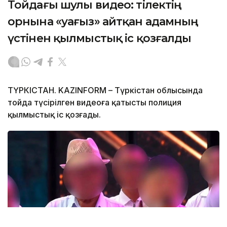
Тойдағы шулы видео: тілектің
орнына «уағыз» айтқан адамның
үстінен қылмыстық іс қозғалды
ТҮРКІСТАН. KAZINFORM – Түркістан облысында
тойда түсірілген видеоға қатысты полиция
қылмыстық іс қозғады.