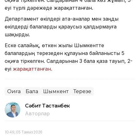
оқиға тіркелген. Салдарынан 4 бала көз жұмып, 5-
еуі түрлі дәрежеде жарақаттанған.
Департамент өкілдері ата-аналар мен заңды
өкілдерді балаларды қараусыз қалдырмауға
шақырды.
Еске салайық, өткен жылы Шымкентте
балалардың терезеден құлауына байланысты 5
оқиға тіркелген. Салдарынан 3 бала қаза тауып, 2-
еуі
жарақаттанған.
Оқиға
Бала
Шымкент
Терезе
Сәбит Тастанбек
Авторлар
10:49, 05 Тамыз 2026