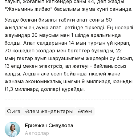
тауып, жоғалып кеткендер саны 44, деп жазды
"Жэньминь жибао" басылымы жұма күнгі санында.
Уезде болған биылғы табиғи апат соңғы 60
жылдағы ең ауыр апат ретінде тіркелді. Ең нөсерлі
жауындар 30 маусым мен 1 шілде аралығында
болды. Апат салдарынан 14 мың тұрғын үй қирап,
70 көшедегі жолдар мен бөгеттер бұзылды, 22
мың гектар ауыл шаруашылығы жерлерін су басып,
13 елді мекен электрсіз, ал жетеуі - байланыссыз
қалды. Алдын ала есеп бойынша тікелей және
жанама экономикалық шығын 9 миллиард юаньды
(1,3 миллиард доллар) құрайды.
Оқиға
Әлем жаңалықтары
Әлем
Еркежан Смағұлова
Авторлар