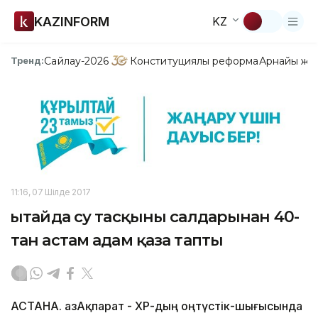
KAZINFORM
KZ
Сайлау-2026
Конституциялық реформа
Арнайы жо
Тренд:
11:16, 07 Шілде 2017
Қытайда су тасқыны салдарынан 40-
тан астам адам қаза тапты
АСТАНА. ҚазАқпарат - ҚХР-дың оңтүстік-шығысында