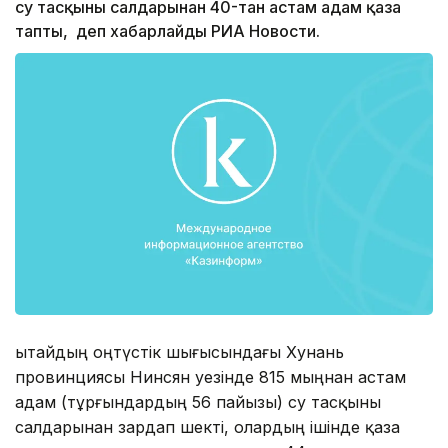
су тасқыны салдарынан 40-тан астам адам қаза
тапты, деп хабарлайды РИА Новости.
Қытайдың оңтүстік шығысындағы Хунань
провинциясы Нинсян уезінде 815 мыңнан астам
адам (тұрғындардың 56 пайызы) су тасқыны
салдарынан зардап шекті, олардың ішінде қаза