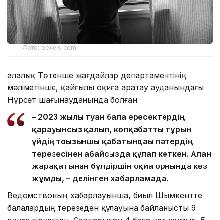
Фото: pexels.com
Қалалық Төтенше жағдайлар департаментінің
мәліметінше, қайғылы оқиға Қаратау ауданындағы
Нұрсәт шағынауданында болған.
– 2023 жылы туған бала ересектердің
қарауынсыз қалып, көпқабатты тұрғын
үйдің тоғызыншы қабатындағы пәтердің
терезесінен абайсызда құлап кеткен. Алған
жарақатынан бүлдіршін оқиға орнында көз
жұмды, – делінген хабарламада.
Ведомствоның хабарлауынша, биыл Шымкентте
балалардың терезеден құлауына байланысты 9