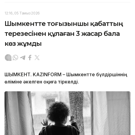
12:16, 05 Тамыз 2026
Шымкентте тоғызыншы қабаттың
терезесінен құлаған 3 жасар бала
көз жұмды
ШЫМКЕНТ. KAZINFORM – Шымкентте бүлдіршіннің
өліміне әкелген оқиға тіркелді.