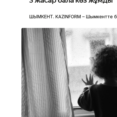
3 жасар бала көз жұмды
ШЫМКЕНТ. KAZINFORM – Шымкентте бүлд