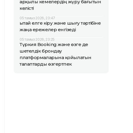
арқылы кемелердің жүру бағытын
келісті
05 тамыз 2026, 23:47
Қытай елге кіру және шығу тәртібіне
жаңа ережелер енгізеді
05 тамыз 2026, 23:25
Түркия Booking және өзге де
шетелдік брондау
платформаларына қойылатын
талаптарды өзгертпек