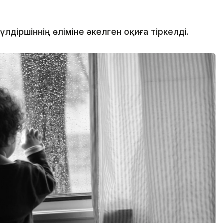
іршіннің өліміне әкелген оқиға тіркелді.