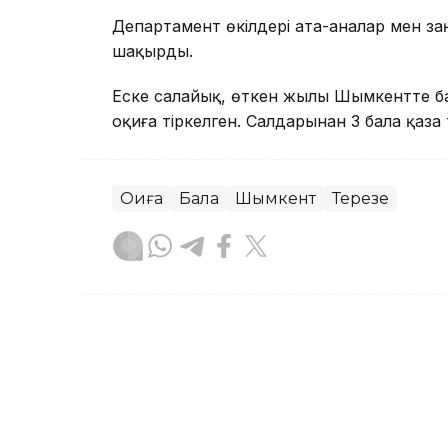
Департамент өкілдері ата-аналар мен з
шақырды.
Еске салайық, өткен жылы Шымкентте б
оқиға тіркелген. Салдарынан 3 бала қаза 
Оқиға
Бала
Шымкент
Терезе
Сәбит Тастанбек
Авторлар
10:49, 05 Тамыз 2026