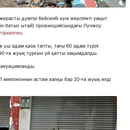
жерасты дүмпуі бейсенбі күні жергілікті уақыт
тік-батыс Қытай) провинциясындағы Лучжоу
тіркелген
.
нде үш адам қаза тапты, тағы 60 адам түрлі
90-ға жуық тұрғын үй қатты зақымдалды.
вакуацияланды.
1 миллионнан астам халқы бар 20-ға жуық елді