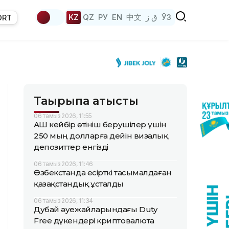
KZ
QZ
РУ
EN
中文
ق ز
ЎЗ
ORT
Тақырыпқа қатысты
06 тамыз 2026, 11:55
АҚШ кейбір өтініш берушілер үшін
250 мың долларға дейін визалық
депозиттер енгізді
06 тамыз 2026, 11:46
Өзбекстанда есірткі тасымалдаған
қазақстандық ұсталды
06 тамыз 2026, 11:34
Дубай әуежайларындағы Duty
Free дүкендері криптовалюта