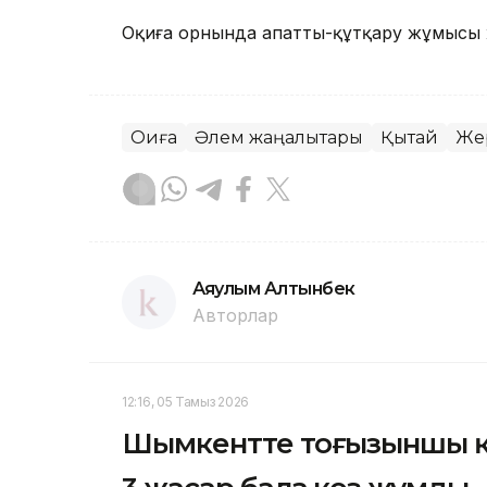
Оқиға орнында апатты-құтқару жұмысы ж
Оқиға
Әлем жаңалықтары
Қытай
Жер
Аяулым Алтынбек
Авторлар
12:16, 05 Тамыз 2026
Шымкентте тоғызыншы қа