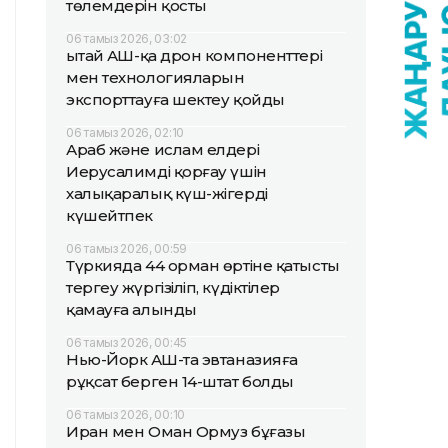
төлемдерін қосты
06 тамыз 2026, 03:02
Қытай АҚШ-қа дрон компоненттері
мен технологияларын
экспорттауға шектеу қойды
06 тамыз 2026, 02:10
Араб және ислам елдері
Иерусалимді қорғау үшін
халықаралық күш-жігерді
күшейтпек
06 тамыз 2026, 00:59
Түркияда 44 орман өртіне қатысты
тергеу жүргізіліп, күдіктілер
қамауға алынды
06 тамыз 2026, 00:45
Нью-Йорк АҚШ-та эвтаназияға
рұқсат берген 14-штат болды
06 тамыз 2026, 00:10
Иран мен Оман Ормуз бұғазы