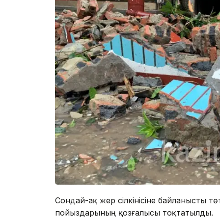
Сондай-ақ жер сілкінісіне байланысты 
пойыздарының қозғалысы тоқтатылды.