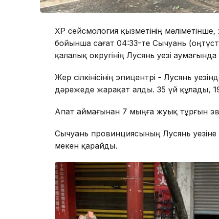
ҚХР сейсмология қызметінің мәліметінше, 
бойынша сағат 04:33-те Сычуань (оңтүс
қалалық округінің Лусянь уезі аумағында
Жер сілкінісінің эпицентрі - Лусянь уезі
дәрежеде жарақат алды. 35 үй құлады, 1
Апат аймағынан 7 мыңға жуық тұрғын э
Сычуань провинциясының Лусянь уезіне 
мекен қарайды.