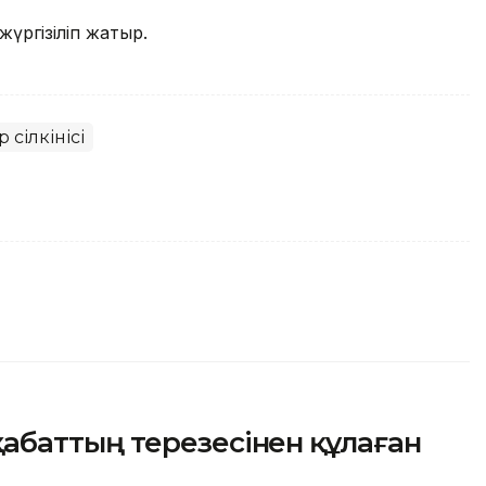
үргізіліп жатыр.
 сілкінісі
баттың терезесінен құлаған