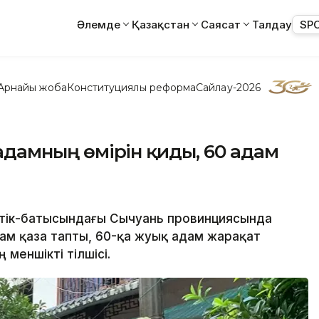
Әлемде
Қазақстан
Саясат
Талдау
SP
Арнайы жоба
Конституциялық реформа
Сайлау-2026
3 адамның өмірін қиды, 60 адам
стік-батысындағы Сычуань провинциясында
адам қаза тапты, 60-қа жуық адам жарақат
меншікті тілшісі.