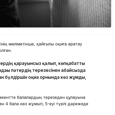
нің мәліметінше, қайғылы оқиға Қаратау
лған.
тердің қарауынсыз қалып, көпқабатты
ндағы пәтердің терезесінен абайсызда
ан бүлдіршін оқиға орнында көз жұмды,
кентте балалардың терезеден құлауына
н 4 бала көз жұмып, 5-еуі түрлі дәрежеде