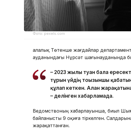
Фото: pexels.com
Қалалық Төтенше жағдайлар департаменті
ауданындағы Нұрсәт шағынауданында бо
– 2023 жылы туған бала ересек
тұрғын үйдің тоғызыншы қабаты
құлап кеткен. Алған жарақатын
– делінген хабарламада.
Ведомствоның хабарлауынша, биыл Шым
байланысты 9 оқиға тіркелген. Салдарына
жарақаттанған.