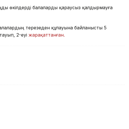
аңды өкілдерді балаларды қараусыз қалдырмауға
алалардың терезеден құлауына байланысты 5
тауып, 2-еуі
жарақаттанған.