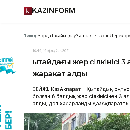
KAZINFORM
Ақорда
Тағайындау
Заң және тәртіп
Дерекқор
Тренд:
10:44, 16 Қыркүйек 2021
Қытайдағы жер сілкінісі 
жарақат алды
БЕЙЖІҢ. ҚазАқпарат – Қытайдың оңтү
болған 6 балдық жер сілкінісінен 3 
алды, деп хабарлайды ҚазАқпараттың 