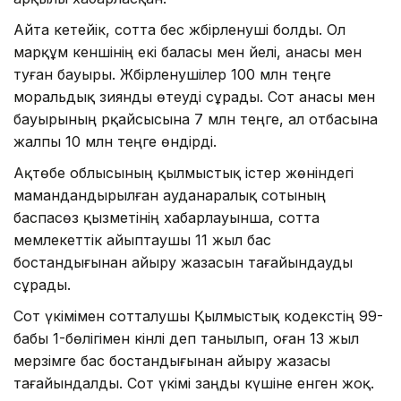
Айта кетейік, сотта бес жәбірленуші болды. Ол
марқұм кеншінің екі баласы мен әйелі, анасы мен
туған бауыры. Жәбірленушілер 100 млн теңге
моральдық зиянды өтеуді сұрады. Сот анасы мен
бауырының әрқайсысына 7 млн теңге, ал отбасына
жалпы 10 млн теңге өндірді.
Ақтөбе облысының қылмыстық істер жөніндегі
мамандандырылған ауданаралық сотының
баспасөз қызметінің хабарлауынша, сотта
мемлекеттік айыптаушы 11 жыл бас
бостандығынан айыру жазасын тағайындауды
сұрады.
Сот үкімімен сотталушы Қылмыстық кодекстің 99-
бабы 1-бөлігімен кінәлі деп танылып, оған 13 жыл
мерзімге бас бостандығынан айыру жазасы
тағайындалды. Сот үкімі заңды күшіне енген жоқ.