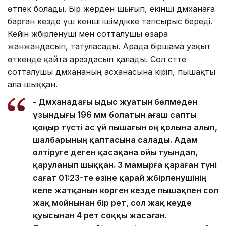
өтпек болады. Бір жерден шығып, екінші дәмханаға
барған кезде үш кенші ішімдікке тапсырыс береді.
Кейін жәбірленуші мен сотталушы өзара
жанжандасып, татуласады. Арада біршама уақыт
өткенде қайта араздасып қалады. Сол сәтте
сотталушы дәмхананың асханасына кіріп, пышақты
ала шыққан.
- Дәмханадағы ыдыс жуатын бөлмеден
ұзындығы 196 мм болатын ағаш сапты
қоңыр түсті ас үй пышағын оң қолына алып,
шалбарының қалтасына салады. Адам
өлтіруге деген қасақана ойы туындап,
қаруланып шыққан. 3 мамырға қараған түні
сағат 01:23-те өзіне қарай жәбірленушінің
келе жатқанын көрген кезде пышақпен сол
жақ мойнынан бір рет, сол жақ кеуде
қуысынан 4 рет соққы жасаған.