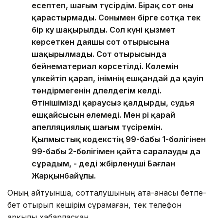
есептеп, шағым түсірдім. Бірақ сот оны
қарастырмады. Сонымен бірге сотқа тек
бір куә шақырылды. Сол күні қызмет
көрсеткен даяшы сот отырысына
шақырылмады. Сот отырысында
бейнематериал көрсетілді. Көлемін
үлкейтіп қарап, інімнің ешқандай да қауіп
төндірмегенін дәлелдегім келді.
Өтінішімізді қараусыз қалдырды, судья
ешқайсысын елемеді. Мен әрі қарай
апелляциялық шағым түсіремін.
Қылмыстық кодекстің 99-бабы 1-бөлігінен
99-бабы 2-бөлігімен қайта саралауды да
сұрадым, - деді жәбірленуші Бағлан
Жарқынбайұлы.
Оның айтуынша, сотталушының ата-анасы бетпе-
бет отырып кешірім сұрамаған, тек телефон
арқылы хабарласқан.