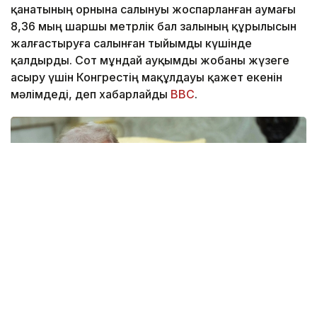
қанатының орнына салынуы жоспарланған аумағы
8,36 мың шаршы метрлік бал залының құрылысын
жалғастыруға салынған тыйымды күшінде
қалдырды. Сот мұндай ауқымды жобаны жүзеге
асыру үшін Конгрестің мақұлдауы қажет екенін
мәлімдеді, деп хабарлайды
BBC
.
Фото: yahoo.com