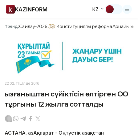
KAZINFORM
KZ
Сайлау-2026
Конституциялық реформа
Арнайы жо
Тренд:
22:02, 11 Шілде 2016
Қызғаныштан сүйіктісін өлтірген ОҚО
тұрғыны 12 жылға сотталды
АСТАНА. ҚазАқпарат - Оңтүстік Қазақстан