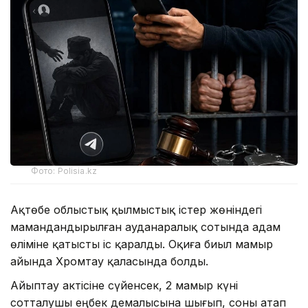
Фото: Polisia.kz
Ақтөбе облыстық қылмыстық істер жөніндегі
мамандандырылған ауданаралық сотында адам
өліміне қатысты іс қаралды. Оқиға биыл мамыр
айында Хромтау қаласында болды.
Айыптау актісіне сүйенсек, 2 мамыр күні
сотталушы еңбек демалысына шығып, соны атап