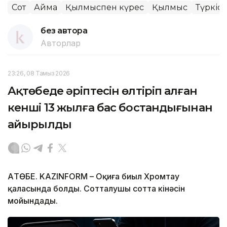
Сот
Аймақ
Қылмыспен күрес
Қылмыс
Түркіс
без автора
Авторлар
23:26, 08 Тамыз 2026
Ақтөбеде әріптесін өлтіріп алған
кенші 13 жылға бас бостандығынан
айырылды
АҚТӨБЕ. KAZINFORM – Оқиға биыл Хромтау
қаласында болды. Сотталушы сотта кінәсін
мойындады.