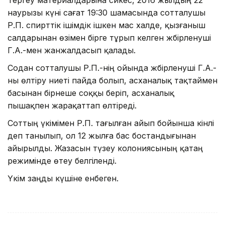
наурызы күні сағат 19:30 шамасында сотталушы
Р.П. спирттік ішімдік ішкен мас халде, қызғаныш
салдарынан өзімен бірге тұрып келген жәбірленуші
Г.А.-мен жанжалдасып қалады.
Содан сотталушы Р.П.-нің ойында жәбірленуші Г.А.-
ны өлтіру ниеті пайда болып, асханалық тақтаймен
басынан бірнеше соққы беріп, асханалық
пышақпен жарақаттап өлтіреді.
Соттың үкімімен Р.П. тағылған айып бойынша кінәлі
деп танылып, ол 12 жылға бас бостандығынан
айырылды. Жазасын түзеу колониясының қатаң
режимінде өтеу белгіленді.
Үкім заңды күшіне енбеген.