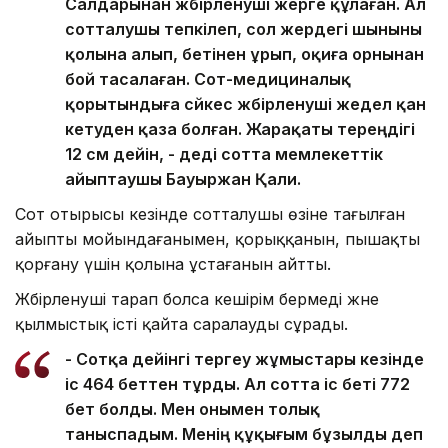
Салдарынан жәбірленуші жерге құлаған. Ал
сотталушы тепкілеп, сол жердегі шыныны
қолына алып, бетінен ұрып, оқиға орнынан
бой тасалаған. Сот-медициналық
қорытындыға сәйкес жәбірленуші жедел қан
кетуден қаза болған. Жарақаты тереңдігі
12 см дейін, - деді сотта мемлекеттік
айыптаушы Бауыржан Қали.
Сот отырысы кезінде сотталушы өзіне тағылған
айыпты мойындағанымен, қорыққанын, пышақты
қорғану үшін қолына ұстағанын айтты.
Жәбірленуші тарап болса кешірім бермеді және
қылмыстық істі қайта саралауды сұрады.
- Сотқа дейінгі тергеу жұмыстары кезінде
іс 464 беттен тұрды. Ал сотта іс беті 772
бет болды. Мен онымен толық
таныспадым. Менің құқығым бұзылды деп