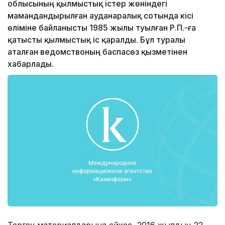
облысының қылмыстық істер жөніндегі
мамандандырылған ауданаралық сотында кісі
өліміне байланысты 1985 жылы туылған Р.П.-ға
қатысты қылмыстық іс қаралды. Бұл туралы
аталған ведомствоның баспасөз қызметінен
хабарлады.
Тергеу материалдарына сәйкес, 2016 жылдың 22