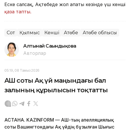
Еске салсақ, Ақтөбеде жол апаты кезінде үш кенші
қаза тапты.
Сот
Қылмыс
Кенші
Ақтөбе
Ақтөбе облысы
Алтынай Сағындықова
Авторлар
05:19, 08 Тамыз 2026
АҚШ соты Ақ үй маңындағы бал
залының құрылысын тоқтатты
АСТАНА. KAZINFORM — АҚШ-тың апелляциялық
соты Вашингтондағы Ақ үйдің бұзылған Шығыс