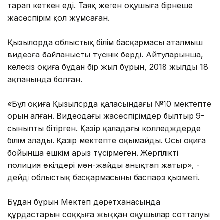
тарап кеткен еді. Таяқ жеген оқушыға бірнеше
жасөспірім қол жұмсаған.
Қызылорда облыстық білім басқармасы аталмыш
видеоға байланысты түсінік берді. Айтуларынша,
келеңсіз оқиға бұдан бір жыл бұрын, 2018 жылдың 18
ақпанында болған.
«Бұл оқиға Қызылорда қаласындағы №10 мектепте
орын алған. Видеодағы жасөспірімдер былтыр 9-
сыныпты бітірген. Қазір қаладағы колледждерде
білім алады. Қазір мектепте оқымайды. Осы оқиға
бойынша ешкім арыз түсірмеген. Жергілікті
полиция өкілдері мән-жайды анықтап жатыр», -
дейді облыстық басқармасының баспаөз қызметі.
Бұдан бұрын Мектеп дәретханасында
құрдастарын соққыға жыққан оқушылар сотталуы