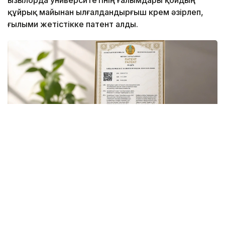
Қызылорда университетінің ғалымдары қойдың
құйрық майынан ылғалдандырғыш крем әзірлеп,
ғылыми жетістікке патент алды.
Фото Гүлмира Абызбекованың жеке архивінен
Бұл — университеттің Толыбек Қуанышбаев
атындағы химия-биологиялық зерттеу ғылыми-
білім беру орталығының қолданбалы ғылыми