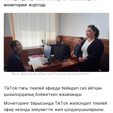
мониторинг жүргізді.
Фото: Қызылорда облыстық Полиция департаменті
TikТok-тағы тікелей эфирде бейәдеп сөз айтқан
қызылордалық бойжеткен жазаланды
Мониторинг барысында TikТok желісіндегі тікелей
эфир кезінде әлеуметтік желі қолданушыларының