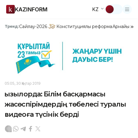
KAZINFORM
KZ
Сайлау-2026
Конституциялық реформа
Арнайы жо
Тренд:
05:05, 30 Қаңтар 2019
Қызылорда: Білім басқармасы
жасөспірімдердің төбелесі туралы
видеоға түсінік берді