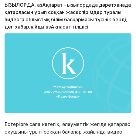
ҚЫЗЫЛОРДА. ҚазАқпарат - Қызылордада дәретханада
қатарласын ұрып соққан жасөспірімдер туралы
видеоға облыстық білім басқармасы түсінік берді,
деп хабарлайды ҚазАқпарат тілшісі.
Естеріңізге сала кетелік, әлеуметтік желіде қатарлас
оқушыны ұрып-соққан балалар жайында видео