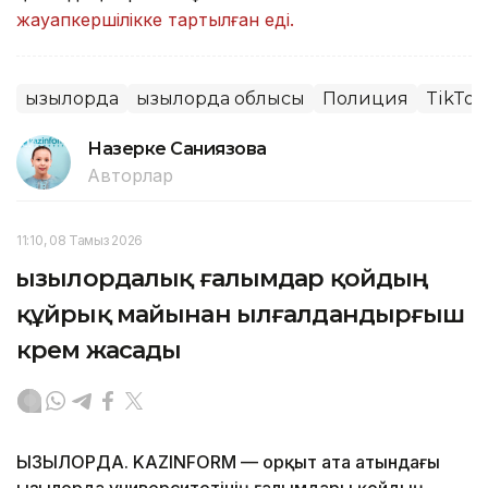
жауапкершілікке тартылған еді.
Қызылорда
Қызылорда облысы
Полиция
TikTok
Назерке Саниязова
Авторлар
11:10, 08 Тамыз 2026
Қызылордалық ғалымдар қойдың
құйрық майынан ылғалдандырғыш
крем жасады
ҚЫЗЫЛОРДА. KAZINFORM — Қорқыт ата атындағы