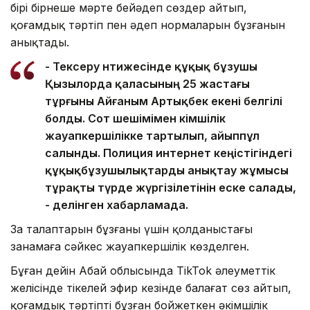
бірі бірнеше мәрте бейәдеп сөздер айтып,
қоғамдық тәртіп пен әдеп нормаларын бұзғанын
анықтады.
- Тексеру нәтижесінде құқық бұзушы
Қызылорда қаласының 25 жастағы
тұрғыны Айғаным Артықбек екені белгілі
болды. Сот шешімімен әкімшілік
жауапкершілікке тартылып, айыппұл
салынды. Полиция интернет кеңістігіндегі
құқықбұзушылықтарды анықтау жұмысы
тұрақты түрде жүргізілетінін еске салады,
- делінген хабарламада.
Заң талаптарын бұзғаны үшін қолданыстағы
заңнамаға сәйкес жауапкершілік көзделген.
Бұған дейін Абай облысында TikTok әлеуметтік
желісінде тікелей эфир кезінде балағат сөз айтып,
қоғамдық тәртіпті бұзған бойжеткен әкімшілік