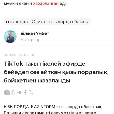
мүмкін екенін
хабарланған
еді.
Қызылорда
Оқиға
Қызылорда облысы
Әділжан Үмбет
Авторлар
04:11, 09 Тамыз 2026
TikТok-тағы тікелей эфирде
бейәдеп сөз айтқан қызылордалық
бойжеткен жазаланды
ҚЫЗЫЛОРДА. KAZINFORM – Қызылорда облыстық
Полиция департаменті әлеуметтік желілерге