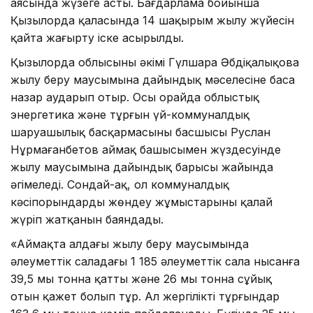
аясында жүзеге асты. Бағдарлама бойынша
Қызылорда қаласында 14 шақырым жылу жүйесін
қайта жаңғырту іске асырылды.
Қызылорда облысының әкімі Гүлшара Әбдіқалықова
жылу беру маусымына дайындық мәселесіне баса
назар аударып отыр. Осы орайда облыстық
энергетика және тұрғын үй-коммуналдық
шаруашылық басқармасының басшысы Руслан
Нұрмағанбетов аймақ башысымен жүздесуінде
жылу маусымына дайындық барысы жайында
әңгімеледі. Сондай-ақ, ол коммуналдық
кәсіпорындардың жөндеу жұмыстарының қалай
жүріп жатқанын баяндады.
«Аймақта алдағы жылу беру маусымында
әлеуметтік саладағы 1 185 әлеуметтік сала нысанға
39,5 мың тонна қатты және 26 мың тонна сұйық
отын қажет болып тұр. Ал жергілікті тұрғындар