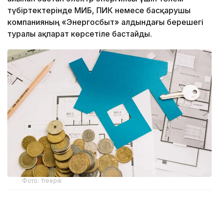
түбіртектерінде МИБ, ПИК немесе басқарушы
компанияның «Энергосбыт» алдындағы берешегі
туралы ақпарат көрсетіле бастайды.
Фото: freepik
Бұл жаңашылдық тек «Алатау Жарық Компаниясы»