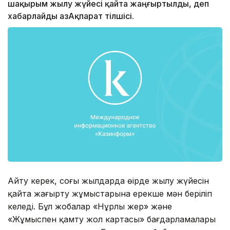
шақырым жылу жүйесі қайта жаңғыртылды, деп
хабарлайды ҚазАқпарат тілшісі.
Айту керек, соңғы жылдарда өңірде жылу жүйесін
қайта жаңғырту жұмыстарына ерекше мән беріліп
келеді. Бұл жобалар «Нұрлы жер» және
«Жұмыспен қамту жол картасы» бағдарламалары