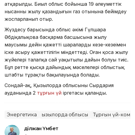
атқарылды. Биыл облыс бойынша 19 әлеуметтік
нысанның жылу қазандығын газ отынына бейімдеу
жоспарланып отыр.
Жүздесу барысында облыс әкімі Гүлшара
Әбдіқалықова басқарма басшысына жылу
маусымы дейін қажетті шараларды кезең-кезеңімен
іске асыру қажеттілігін міндеттеді. Оған қоса жылу
жүйелері талапқа сай уақытылы дайын болуы тиіс.
Бұл ретте қысқа дайындық мәселелері облыстық
штабтың тұрақты бақылауында болады.
Сондай-ақ, Қызылорда облысының Сырдария
ауданында 2
тұрғын үй
іргетасы қаланды.
Энергетика
Қызылорда облысы
Тұрғын үй-ком
Әділжан Үмбет