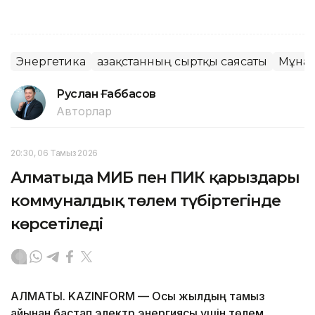
Энергетика
Қазақстанның сыртқы саясаты
Мұна
Руслан Ғаббасов
Авторлар
20:30, 06 Тамыз 2026
Алматыда МИБ пен ПИК қарыздары
коммуналдық төлем түбіртегінде
көрсетіледі
АЛМАТЫ. KAZINFORM — Осы жылдың тамыз
айынан бастап электр энергиясы үшін төлем