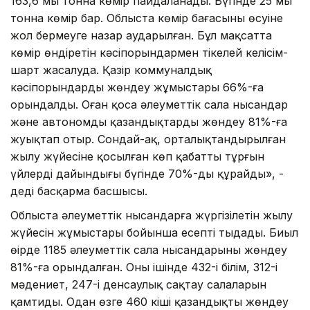
163,6 мың тонна көмір пайдаланады. Бүгінде 25 мың
тонна көмір бар. Облыста көмір бағасының өсуіне
жол бермеуге назар аударылған. Бұл мақсатта
көмір өндіретін кәсіпорындармен тікелей келісім-
шарт жасалуда. Қазір коммуналдық
кәсіпорындардың жөндеу жұмыстары 66%-ға
орындалды. Оған қоса әлеуметтік сала нысандар
және автономды қазандықтарды жөндеу 81%-ға
жуықтап отыр. Сондай-ақ, орталықтандырылған
жылу жүйесіне қосылған көп қабатты тұрғын
үйлердің дайындығы бүгінде 70%-ды құрайды», -
деді басқарма басшысы.
Облыста әлеуметтік нысандарға жүргізілетін жылу
жүйесін жұмыстары бойынша есепті тыңдады. Биыл
өңірде 1185 әлеуметтік сала нысандарының жөндеу
81%-ға орындалған. Оның ішінде 432-і білім, 312-і
мәдениет, 247-і денсаулық сақтау салаларын
қамтиды. Одан өзге 460 кіші қазандықты жөндеу