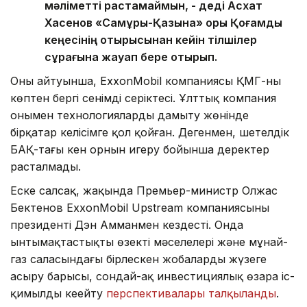
мәліметті растамаймын, - деді Асхат
Хасенов «Самұрық-Қазына» қоры Қоғамдық
кеңесінің отырысынан кейін тілшілер
сұрағына жауап бере отырып.
Оның айтуынша, ExxonMobil компаниясы ҚМГ-ның
көптен бергі сенімді серіктесі. Ұлттық компания
онымен технологияларды дамыту жөнінде
бірқатар келісімге қол қойған. Дегенмен, шетелдік
БАҚ-тағы кен орнын игеру бойынша деректер
расталмады.
Еске салсақ, жақында Премьер-министр Олжас
Бектенов ExxonMobil Upstream компаниясының
президенті Дэн Амманмен кездесті. Онда
ынтымақтастықтың өзекті мәселелері және мұнай-
газ саласындағы бірлескен жобаларды жүзеге
асыру барысы, сондай-ақ инвестициялық өзара іс-
қимылды кеңейту
перспективалары талқыланды
.