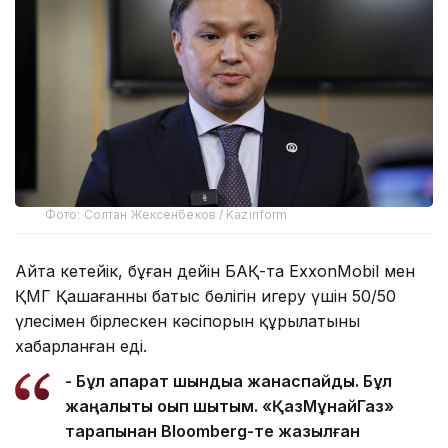
Фото: Солтан Жексенбеков / Kazinform
Айта кетейік, бұған дейін БАҚ-та ExxonMobil мен
ҚМГ Қашағанның батыс бөлігін игеру үшін 50/50
үлесімен бірлескен кәсіпорын құрылатыны
хабарланған еді.
- Бұл ақпарат шындыққа жанаспайды. Бұл
жаңалықты оқып шықтым. «ҚазМұнайГаз»
тарапынан Bloomberg-те жазылған