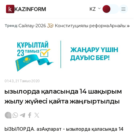
KAZINFORM
KZ
Сайлау-2026
Конституциялық реформа
Арнайы жо
Тренд:
01:43, 21 Тамыз 2020
Қызылорда қаласында 14 шақырым
жылу жүйесі қайта жаңғыртылды
ҚЫЗЫЛОРДА. ҚазАқпарат - Қызылорда қаласында 14