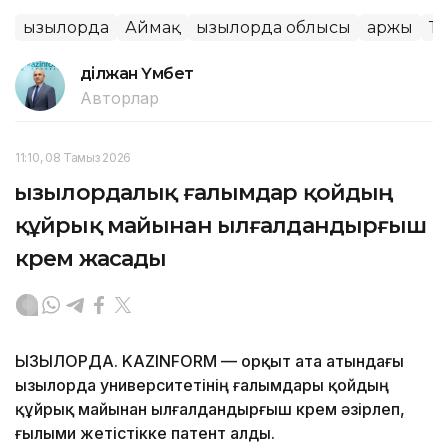
Қызылорда
Аймақ
Қызылорда облысы
Қаржы
Т
Әділжан Үмбет
Авторлар
11:10, 08 Тамыз 2026
Қызылордалық ғалымдар қойдың
құйрық майынан ылғалдандырғыш
крем жасады
ҚЫЗЫЛОРДА. KAZINFORM — Қорқыт ата атындағы
Қызылорда университетінің ғалымдары қойдың
құйрық майынан ылғалдандырғыш крем әзірлеп,
ғылыми жетістікке патент алды.