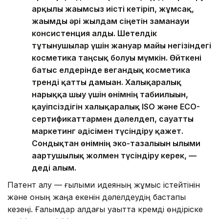
арқылы жағымсыз иісті кетіріп, жұмсақ,
жағымды әрі жылдам сіңетін заманауи
консистенция алды. Шетелдік
тұтынушылар үшін жануар майы негізіндегі
косметика таңсық болуы мүмкін. Өйткені
батыс елдерінде вегандық косметика
тренді қатты дамыған. Халықаралық
нарыққа шығу үшін өнімнің табиғилығын,
қауіпсіздігін халықаралық ISO және ECO-
сертификаттармен дәлелдеп, сауатты
маркетинг әдісімен түсіндіру қажет.
Сондықтан өнімнің эко-тазалығын ғылыми
ағартушылық жолмен түсіндіру керек, —
деді ғалым.
Патент алу — ғылыми идеяның жұмыс істейтінін
және оның жаңа екенін дәлелдеудің бастапқы
кезеңі. Ғалымдар алдағы уақытта кремді өндіріске