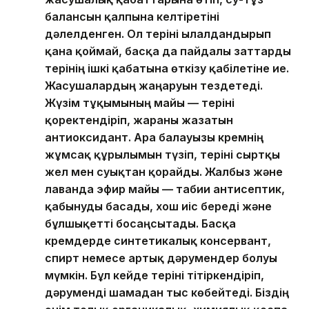
балансын қалпына келтіретіні
дәлелденген. Ол теріні ылғалдандырып
қана қоймай, басқа да пайдалы заттарды
терінің ішкі қабатына өткізу қабілетіне ие.
Жасушалардың жаңаруын тездетеді.
Жүзім тұқымының майы — теріні
қоректендіріп, жараны жазатын
антиоксидант. Ара балауызы кремнің
жұмсақ құрылымын түзіп, теріні сыртқы
жел мен суықтан қорғайды. Жалбыз және
лаванда эфир майы — табиғи антисептик,
қабынуды басады, хош иіс береді және
бұлшықетті босаңсытады. Басқа
кремдерде синтетикалық консервант,
спирт немесе артық дәрумендер болуы
мүмкін. Бұл кейде теріні тітіркендіріп,
дәруменді шамадан тыс көбейтеді. Біздің