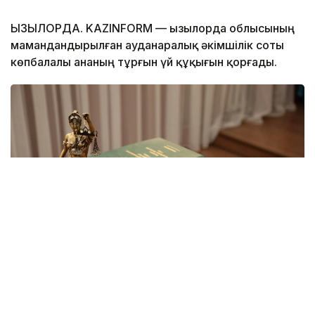
ҚЫЗЫЛОРДА. KAZINFORM — Қызылорда облысының
мамандандырылған ауданаралық әкімшілік соты
көпбалалы ананың тұрғын үй құқығын қорғады.
Фото: Қызылорда облысының мамандандырылған
ауданаралық әкімшілік соты