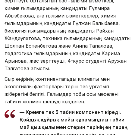
Зерттеуге орталықтың бас ғылыми қызметкері,
химия ғылымдарының кандидаты Гүлмира
Абызбекова, аға ғылыми қызметкерлер, химия
ғылымдарының кандидаты Гүлжан Балықбаева,
биология ғылымдарының кандидаты Райхан
Жандәулетова, техника ғылымдарының кандидаты
Шолпан Еспенбетова және Анипа Тапалова,
педагогика ғылымдарының кандидаты Карима
Арынова, жас зерттеуші, 4-курс студенті Аружан
Талғатова қатысты.
Сыр өңірінің континентальды климаты мен
экологиялық факторлары теріні тез құрғатып
жіберетіні белгілі. Ғалымдар тобы осы мәселені
табиғи жолмен шешуді көздеген.
— Кремге тек 5 табиғи компонент кіреді.
Қойдың құйрық майы құрамындағы табиғи
май қышқылы мен стерин терінің ең терең
жасушалық қабаттарына өтіп, су-тұз