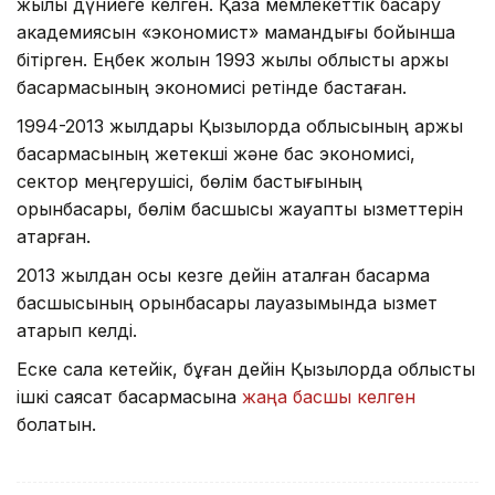
жылы дүниеге келген. Қазақ мемлекеттік басқару
академиясын «экономист» мамандығы бойынша
бітірген. Еңбек жолын 1993 жылы облыстық қаржы
басқармасының экономисі ретінде бастаған.
1994-2013 жылдары Қызылорда облысының қаржы
басқармасының жетекші және бас экономисі,
сектор меңгерушісі, бөлім бастығының
орынбасары, бөлім басшысы жауапты қызметтерін
атқарған.
2013 жылдан осы кезге дейін аталған басқарма
басшысының орынбасары лауазымында қызмет
атқарып келді.
Еске сала кетейік, бұған дейін Қызылорда облыстық
ішкі саясат басқармасына
жаңа басшы келген
болатын.