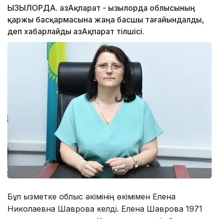
ҚЫЗЫЛОРДА. ҚазАқпарат - Қызылорда облысының
қаржы басқармасына жаңа басшы тағайындалды,
деп хабарлайды ҚазАқпарат тілшісі.
Бұл қызметке облыс әкімінің өкімімен Елена
Николаевна Шаврова келді. Елена Шаврова 1971