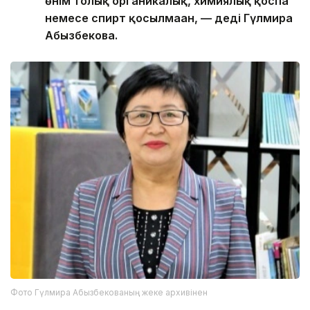
өнім толық органикалық, химиялық қоспа
немесе спирт қосылмаған, — деді Гүлмира
Абызбекова.
Фото Гүлмира Абызбекованың жеке архивінен