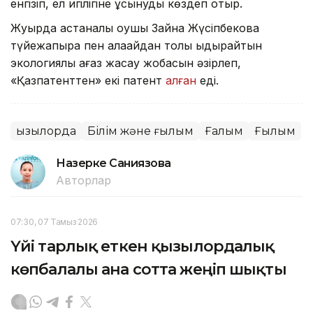
енгізіп, ел игілігіне ұсынуды көздеп отыр.
Жуырда астаналық оқушы Зайна Жүсіпбекова
түйежапырақ пен қалақайдан толық ыдырайтын
экологиялық қағаз жасау жобасын әзірлеп,
«Қазпатенттен» екі патент
алған
еді.
Қызылорда
Білім және ғылым
Ғалым
Ғылым
Назерке Саниязова
Авторлар
07:30, 07 Тамыз 2026
Үйі тарлық еткен қызылордалық
көпбалалы ана сотта жеңіп шықты