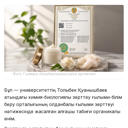
Фото Гүлмира Абызбекованың жеке архивінен
Бұл — университеттің Толыбек Қуанышбаев
атындағы химия-биологиялық зерттеу ғылыми-білім
беру орталығының қолданбалы ғылыми зерттеуі
нәтижесінде жасалған алғашқы табиғи органикалық
өнім.