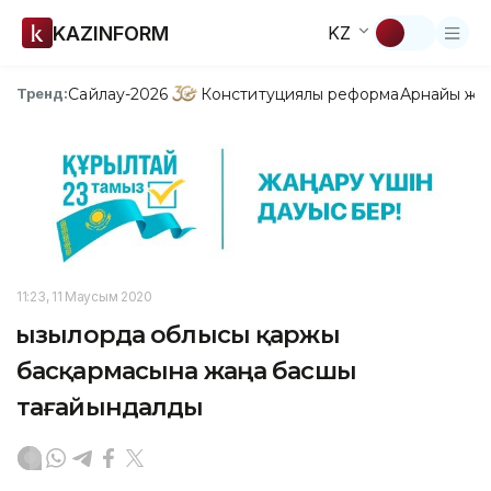
KAZINFORM
KZ
Сайлау-2026
Конституциялық реформа
Арнайы жо
Тренд:
11:23, 11 Маусым 2020
Қызылорда облысы қаржы
басқармасына жаңа басшы
тағайындалды