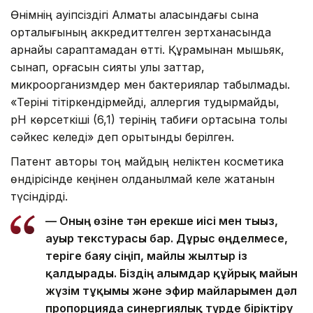
Өнімнің қауіпсіздігі Алматы қаласындағы сынақ
орталығының аккредиттелген зертханасында
арнайы сараптамадан өтті. Құрамынан мышьяк,
сынап, қорғасын сияқты улы заттар,
микроорганизмдер мен бактериялар табылмады.
«Теріні тітіркендірмейді, аллергия тудырмайды,
pH көрсеткіші (6,1) терінің табиғи ортасына толық
сәйкес келеді» деп қорытынды берілген.
Патент авторы тоң майдың неліктен косметика
өндірісінде кеңінен қолданылмай келе жатқанын
түсіндірді.
— Оның өзіне тән ерекше иісі мен тығыз,
ауыр текстурасы бар. Дұрыс өңделмесе,
теріге баяу сіңіп, майлы жылтыр із
қалдырады. Біздің ғалымдар құйрық майын
жүзім тұқымы және эфир майларымен дәл
пропорцияда синергиялық түрде біріктіру