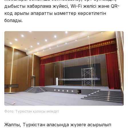
дыбыстық хабарлама жүйесі, Wi-Fi желісі және QR-
код арқылы ақпараттық қызметтер көрсетілетін
болады.
Фото: Түркістан қаласы әкімдігі
Жалпы, Түркістан қаласында жүзеге асырылып