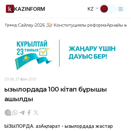
KAZINFORM
KZ
Сайлау-2026
Конституциялық реформа
Арнайы жо
Тренд:
23:36, 27 Қазан 2021
Қызылордада 100 кітап бұрышы
ашылды
ҚЫЗЫЛОРДА. ҚазАқпарат - Қызылордада жастар