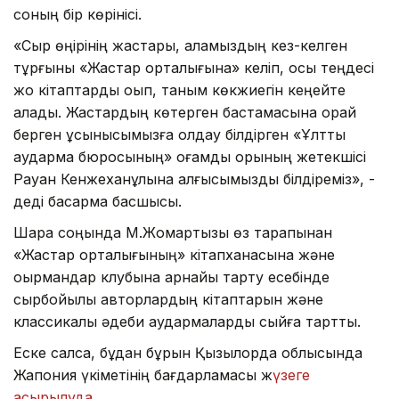
соның бір көрінісі.
«Сыр өңірінің жастары, қаламыздың кез-келген
тұрғыны «Жастар орталығына» келіп, осы теңдесі
жоқ кітаптарды оқып, таным көкжиегін кеңейте
алады. Жастардың көтерген бастамасына орай
берген ұсынысымызға қолдау білдірген «Ұлттық
аударма бюросының» қоғамдық қорының жетекшісі
Рауан Кенжеханұлына алғысымызды білдіреміз», -
деді басқарма басшысы.
Шара соңында М.Жомартқызы өз тарапынан
«Жастар орталығының» кітапханасына және
оқырмандар клубына арнайы тарту есебінде
сырбойылық авторлардың кітаптарын және
классикалық әдеби аудармаларды сыйға тартты.
Еске салсақ, бұдан бұрын Қызылорда облысында
Жапония үкіметінің бағдарламасы ж
үзеге
асырылуда.