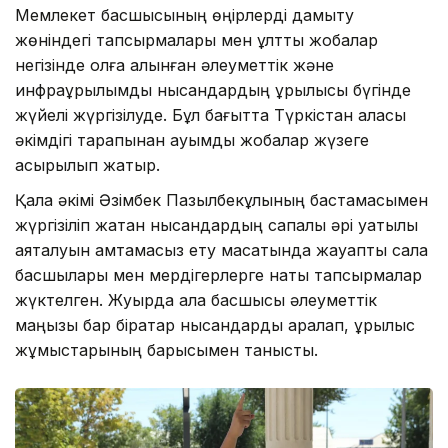
Мемлекет басшысының өңірлерді дамыту
жөніндегі тапсырмалары мен ұлттық жобалар
негізінде қолға алынған әлеуметтік және
инфрақұрылымдық нысандардың құрылысы бүгінде
жүйелі жүргізілуде. Бұл бағытта Түркістан қаласы
әкімдігі тарапынан ауқымды жобалар жүзеге
асырылып жатыр.
Қала әкімі Әзімбек Пазылбекұлының бастамасымен
жүргізіліп жатқан нысандардың сапалы әрі уақтылы
аяқталуын қамтамасыз ету мақсатында жауапты сала
басшылары мен мердігерлерге нақты тапсырмалар
жүктелген. Жуырда қала басшысы әлеуметтік
маңызы бар бірқатар нысандарды аралап, құрылыс
жұмыстарының барысымен танысты.