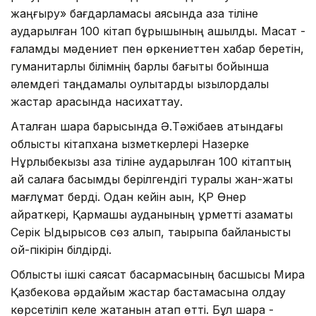
жаңғыру» бағдарламасы аясында қазақ тіліне
аударылған 100 кітап бұрышының ашылды. ​Мақсат -
ғаламдық мәдениет пен өркениеттен хабар беретін,
гуманитарлық білімнің барлық бағыты бойынша
әлемдегі таңдамалы оқулықтарды қызылордалық
жастар арасында насихаттау.
Аталған шара барысында Ә.Тәжібаев атындағы
облыстық кітапхана қызметкерлері Назерке
Нұрлыбекқызы қазақ тіліне аударылған 100 кітаптың
қай салаға басымдық берілгендігі туралы жан-жақты
мағлұмат берді. Одан кейін ақын, ҚР Өнер
қайраткері, Қармақшы ауданының құрметті азаматы
Серік Ыдырысов сөз алып, тақырыпқа байланысты
ой-пікірін білдірді.
Облыстық ішкі саясат басқармасының басшысы Мира
Қазбекова әрдайым жастар бастамасына қолдау
көрсетіліп келе жатқанын атап өтті. Бұл шара -