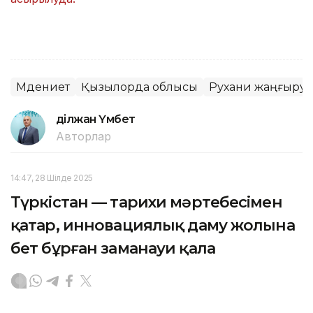
Мәдениет
Қызылорда облысы
Рухани жаңғыру
Әділжан Үмбет
Авторлар
14:47, 28 Шілде 2025
Түркістан — тарихи мәртебесімен
қатар, инновациялық даму жолына
бет бұрған заманауи қала