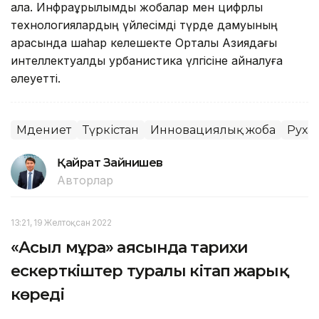
қала. Инфрақұрылымдық жобалар мен цифрлық
технологиялардың үйлесімді түрде дамуының
арқасында шаһар келешекте Орталық Азиядағы
интеллектуалды урбанистика үлгісіне айналуға
әлеуетті.
Мәдениет
Түркістан
Инновациялық жоба
Руха
Қайрат Зайнишев
Авторлар
13:21, 19 Желтоқсан 2022
«Асыл мұра» аясында тарихи
ескерткіштер туралы кітап жарық
көреді