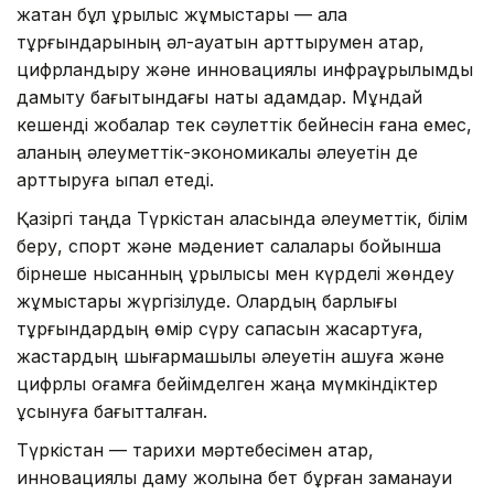
жатқан бұл құрылыс жұмыстары — қала
тұрғындарының әл-ауқатын арттырумен қатар,
цифрландыру және инновациялық инфрақұрылымды
дамыту бағытындағы нақты қадамдар. Мұндай
кешенді жобалар тек сәулеттік бейнесін ғана емес,
қаланың әлеуметтік-экономикалық әлеуетін де
арттыруға ықпал етеді.
Қазіргі таңда Түркістан қаласында әлеуметтік, білім
беру, спорт және мәдениет салалары бойынша
бірнеше нысанның құрылысы мен күрделі жөндеу
жұмыстары жүргізілуде. Олардың барлығы
тұрғындардың өмір сүру сапасын жақсартуға,
жастардың шығармашылық әлеуетін ашуға және
цифрлық қоғамға бейімделген жаңа мүмкіндіктер
ұсынуға бағытталған.
Түркістан — тарихи мәртебесімен қатар,
инновациялық даму жолына бет бұрған заманауи