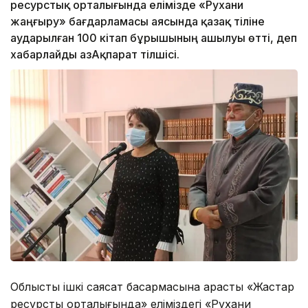
ресурстық орталығында елімізде «Рухани
жаңғыру» бағдарламасы аясында қазақ тіліне
аударылған 100 кітап бұрышының ашылуы өтті, деп
хабарлайды ҚазАқпарат тілшісі.
Облыстық ішкі саясат басқармасына қарасты «Жастар
ресурстық орталығында» еліміздегі «Рухани