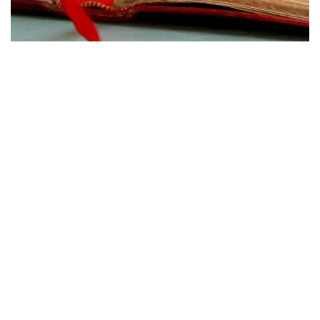
«Асыл мұра» деген бағдарламамыз бар. Соның
биыл бірінші томы шықты. Онда мемориалды
кешендер жарық көрді. Келесі жылы тарихи
ескерткіштер шығады. Үшінші жылы бізде мәдени
ескерткіштер бойынша үш томдық кәдімгі үлкен
кітап шығады», - деді орталық басшысы.
Оның айтуынша, келесі жылдан бастап бұл
бағдарлама бойынша қаржы игерудің тәсілдері
өзгеруі мүмкін.
«Келесі жылы заңның аясында басым бағыттарды
бекітеміз. Оны шешу жолдарын үкіметтік емес
ұйымдардың өздері береді», - деді Ғалым Құрман.