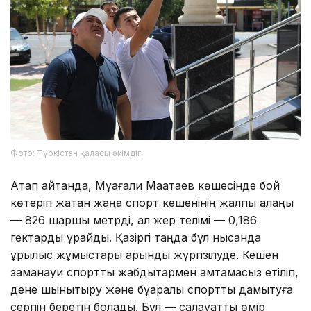
Фото: Түркістан қаласы әкімдігі
Атап айтқанда, Мұқағали Мақатаев көшесінде бой
көтеріп жатқан жаңа спорт кешенінің жалпы алаңы
— 826 шаршы метрді, ал жер телімі — 0,186
гектарды құрайды. Қазіргі таңда бұл нысанда
құрылыс жұмыстары қарқынды жүргізілуде. Кешен
заманауи спорттық жабдықтармен қамтамасыз етіліп,
дене шынықтыру және бұқаралық спортты дамытуға
серпін беретін болады. Бұл — салауатты өмір