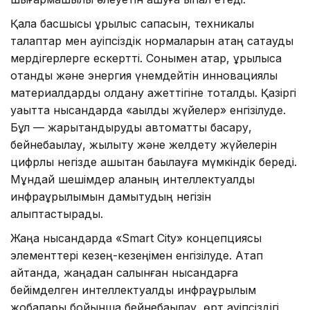
Қала басшысы құрылыс сапасын, техникалық
талаптар мен қауіпсіздік нормаларын қатаң сақтауды
мердігерлерге ескертті. Сонымен қатар, құрылысқа
отандық және энергия үнемдейтін инновациялық
материалдарды қолдану қажеттігіне тоқталды. Қазіргі
уақытта нысандарда «ақылды жүйелер» енгізілуде.
Бұл — жарықтандыруды автоматты басқару,
бейнебақылау, жылыту және желдету жүйелерін
цифрлық негізде қашықтан бақылауға мүмкіндік береді.
Мұндай шешімдер қаланың интеллектуалдық
инфрақұрылымын дамытудың негізін
қалыптастырады.
Жаңа нысандарда «Smart City» концепциясы
элементтері кезең-кезеңімен енгізілуде. Атап
айтқанда, жаңадан салынған нысандарға
бейімделген интеллектуалды инфрақұрылым
жобалары бойынша бейнебақылау, өрт қауіпсіздігі,