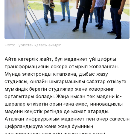
Фото: Түркістан қаласы әкімдігі
Айта кетерлік жайт, бұл мәдениет үйі цифрлық
трансформацияны ескере отырып жобаланған.
Мұнда электронды кітапхана, дыбыс жазу
студиясы, онлайн шығармашылық сабақтар өткізуге
мүмкіндік беретін студиялар және коворкинг
орталықтары болады. Жаңа нысан тек мәдени іс-
шаралар өткізетін орын ғана емес, инновациялық
мәдени кеңістік ретінде де қызмет атқарады.
Аталған инфрақұрылым мәдениет пен өнер саласын
цифрландыруға және жаңа буынның
шығармашылық әлеуетін ашуға ықпал етеді.