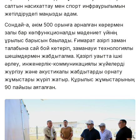
салтын насихаттау мен спорт инфрақұрылымын
жетілдірудегі маңызды қадам.
Сондай-ақ, әкім 500 орынға арналған көрермен
залы бар көпфункционалды мәдениет үйінің
құрылыс барысын бақылады. Ғимарат қазіргі заман
талабына сай бой көтеріп, заманауи технологиялық
шешімдермен жабдықталмақ. Қазіргі уақытта ішкі
әрлеу, инженерлік-коммуникациялық жүйелерді
жүргізу және акустикалық жабдықтарды орнату
жұмыстары жүріп жатыр. Құрылыс жұмыстарының
90 пайызы аяқталған.