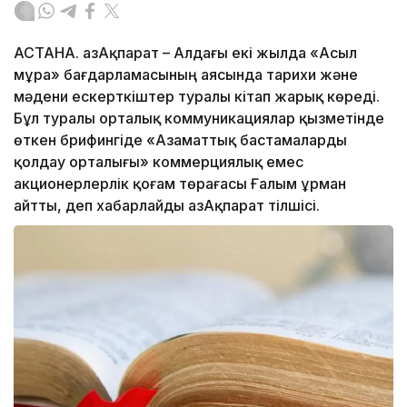
АСТАНА. ҚазАқпарат – Алдағы екі жылда «Асыл
мұра» бағдарламасының аясында тарихи және
мәдени ескерткіштер туралы кітап жарық көреді.
Бұл туралы орталық коммуникациялар қызметінде
өткен брифингіде «Азаматтық бастамаларды
қолдау орталығы» коммерциялық емес
акционерлерлік қоғам төрағасы Ғалым Құрман
айтты, деп хабарлайды ҚазАқпарат тілшісі.