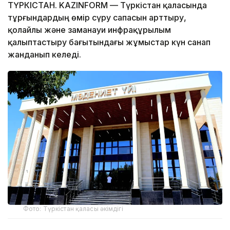
ТҮРКІСТАН. KAZINFORM — Түркістан қаласында
тұрғындардың өмір сүру сапасын арттыру,
қолайлы және заманауи инфрақұрылым
қалыптастыру бағытындағы жұмыстар күн санап
жанданып келеді.
Фото: Түркістан қаласы әкімдігі