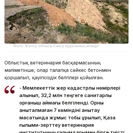
Фото: Жетісу облысы Көксу ауданының әкімдігі
Облыстық ветеринария басқармасының
мәліметінше, олар талапқа сәйкес бетонмен
қоршалып, қауіпсіздік белгілері қойылған.
- Мемлекеттік жер кадастрлық нөмірлері
алынып, 32,2 млн теңгеге санитарлық
қорғаныш аймағы белгіленді. Орны
анықталмаған 7 көміндіні анықтау
мақсатында жұмыс тобы құрылып, Қазақ
ғылыми-зерттеу ветеринария
институтының ғалымдарымен бірге тиісті