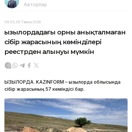
Авторлар
09:33, 05 Тамыз 2026
Қызылордадағы орны анықталмаған
сібір жарасының көмінділері
реестрден алынуы мүмкін
ҚЫЗЫЛОРДА. KAZINFORM – Қызылорда облысында
сібір жарасының 57 көміндісі бар.