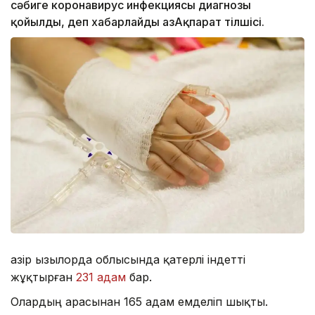
сәбиге коронавирус инфекциясы диагнозы
қойылды, деп хабарлайды ҚазАқпарат тілшісі.
Қазір Қызылорда облысында қатерлі індетті
жұқтырған
231 адам
бар.
Олардың арасынан 165 адам емделіп шықты.