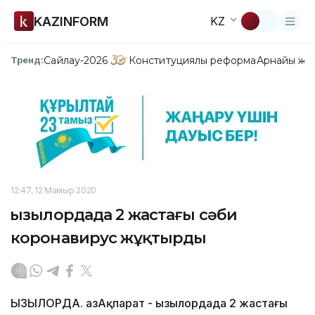
KAZINFORM
KZ
Сайлау-2026
Конституциялық реформа
Арнайы жо
Тренд:
12:47, 12 Мамыр 2020
Қызылордада 2 жастағы сәби
коронавирус жұқтырды
ҚЫЗЫЛОРДА. ҚазАқпарат - Қызылордада 2 жастағы