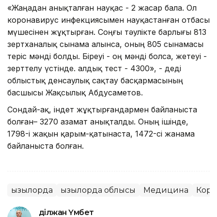
«Жаңадан анықталған науқас - 2 жасар бала. Ол
коронавирус инфекциясымен науқастанған отбасы
мүшесінен жұқтырған. Соңғы тәулікте барлығы 813
зертханалық сынама алынса, оның 805 сынамасы
теріс мәнді болды. Біреуі - оң мәнді болса, жетеуі -
зерттелу үстінде. Қалдық тест - 4300», - деді
облыстық денсаулық сақтау басқармасының
басшысы Жақсылық Абдусаметов.
Сондай-ақ, індет жұқтырғандармен байланыста
болған– 3270 азамат анықталды. Оның ішінде,
1798-і жақын қарым-қатынаста, 1472-сі жанама
байланыста болған.
Қызылорда
Қызылорда облысы
Медицина
Коро
Әділжан Үмбет