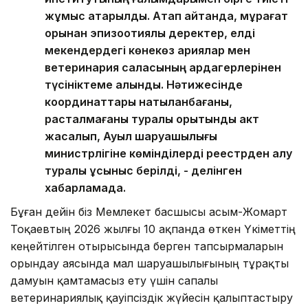
жұмыс атқарылды. Атап айтқанда, мұрағат
қорынан эпизоотиялық деректер, елді
мекендердегі көнекөз қариялар мен
ветеринария саласының ардагерлерінен
түсініктеме алынды. Нәтижесінде
координаттары нақтыланбағаны,
расталмағаны туралы қорытынды акт
жасалып, Ауыл шаруашылығы
министрлігіне көмінділерді реестрден алу
туралы ұсыныс берілді, - делінген
хабарламада.
Бұған дейін біз Мемлекет басшысы Қасым-Жомарт
Тоқаевтың 2026 жылғы 10 ақпанда өткен Үкіметтің
кеңейтілген отырысында берген тапсырмаларын
орындау аясында мал шаруашылығының тұрақты
дамуын қамтамасыз ету үшін сапалы
ветеринариялық қауіпсіздік жүйесін қалыптастыру