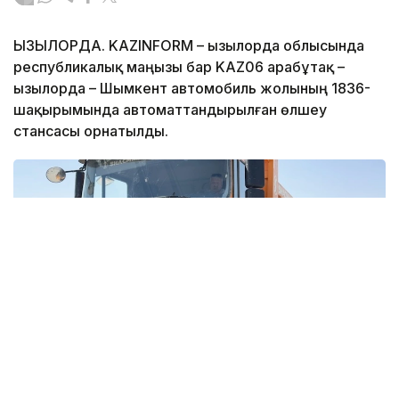
ҚЫЗЫЛОРДА. KAZINFORM – Қызылорда облысында
республикалық маңызы бар KAZ06 Қарабұтақ –
Қызылорда – Шымкент автомобиль жолының 1836-
шақырымында автоматтандырылған өлшеу
стансасы орнатылды.
Фото: Аягөз Ізбасарова \ Kazinform