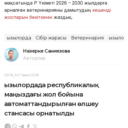
мақсатында ҚР Үкіметі 2026 – 2030 жылдарға
арналған ветеринарияны дамытудың
кешенді
жоспарын бекіткенін
жаздық.
Қызылорда
Сібір жарасы
Ветеринария
Қызылор
Назерке Саниязова
Авторлар
09:18, 04 Тамыз 2026
Қызылордада республикалық
маңыздағы жол бойына
автоматтандырылған өлшеу
стансасы орнатылды