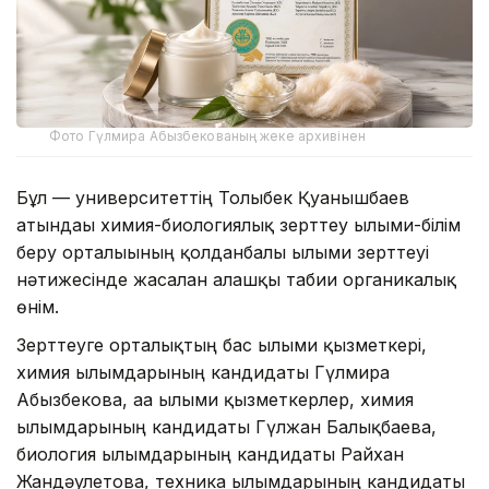
Фото Гүлмира Абызбекованың жеке архивінен
Бұл — университеттің Толыбек Қуанышбаев
атындағы химия-биологиялық зерттеу ғылыми-білім
беру орталығының қолданбалы ғылыми зерттеуі
нәтижесінде жасалған алғашқы табиғи органикалық
өнім.
Зерттеуге орталықтың бас ғылыми қызметкері,
химия ғылымдарының кандидаты Гүлмира
Абызбекова, аға ғылыми қызметкерлер, химия
ғылымдарының кандидаты Гүлжан Балықбаева,
биология ғылымдарының кандидаты Райхан
Жандәулетова, техника ғылымдарының кандидаты