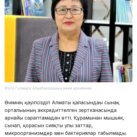
Фото Гүлмира Абызбекованың жеке архивінен
Өнімнің қауіпсіздігі Алматы қаласындағы сынақ
орталығының аккредиттелген зертханасында
арнайы сараптамадан өтті. Құрамынан мышьяк,
сынап, қорғасын сияқты улы заттар,
микроорганизмдер мен бактериялар табылмады.