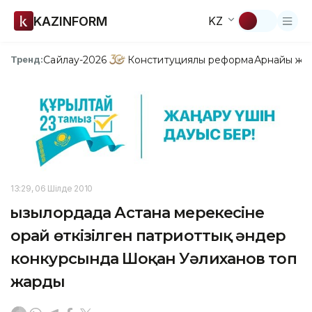
KAZINFORM
KZ
Сайлау-2026
Конституциялық реформа
Арнайы жо
Тренд:
13:29, 06 Шілде 2010
Қызылордада Астана мерекесіне
орай өткізілген патриоттық әндер
конкурсында Шоқан Уәлиханов топ
жарды