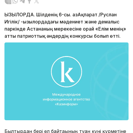
ҚЫЗЫЛОРДА. Шілденің 6-сы. ҚазАқпарат /Руслан
Игілік/ -Қызылордадағы мәдениет және демалыс
паркінде Астананың мерекесіне орай «Елім менің»
атты патриоттық әндердің конкурсы болып өтті.
Былтырдан бері ел байтағының туған күні құрметіне