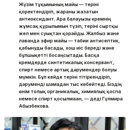
Жүзім тұқымының майы — теріні
қоректендіріп, жараны жазатын
антиоксидант. Ара балауызы кремнің
жұмсақ құрылымын түзіп, теріні сыртқы
жел мен суықтан қорғайды. Жалбыз және
лаванда эфир майы — табиғи антисептик,
қабынуды басады, хош иіс береді және
бұлшықетті босаңсытады. Басқа
кремдерде синтетикалық консервант,
спирт немесе артық дәрумендер болуы
мүмкін. Бұл кейде теріні тітіркендіріп,
дәруменді шамадан тыс көбейтеді. Біздің
өнім толық органикалық, химиялық қоспа
немесе спирт қосылмаған, — деді Гүлмира
Абызбекова.