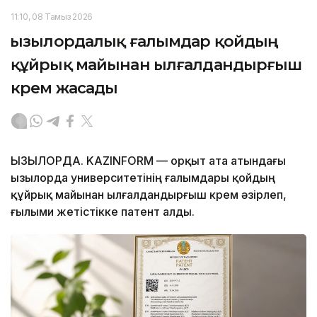
11:10, 08 Тамыз 2026
Қызылордалық ғалымдар қойдың
құйрық майынан ылғалдандырғыш
крем жасады
ҚЫЗЫЛОРДА. KAZINFORM — Қорқыт ата атындағы
Қызылорда университетінің ғалымдары қойдың
құйрық майынан ылғалдандырғыш крем әзірлеп,
ғылыми жетістікке патент алды.