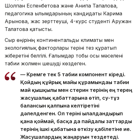
Шолпан Еспенбетова және Анипа Тапалова,
педагогика ғылымдарының кандидаты Карима
Арынова, жас зерттеуші, 4-курс студенті Аружан
Талғатова қатысты.
Сыр өңірінің континентальды климаты мен
экологиялық факторлары теріні тез құрғатып
жіберетіні белгілі. Ғалымдар тобы осы мәселені
табиғи жолмен шешуді көздеген.
— Кремге тек 5 табиғи компонент кіреді.
Қойдың құйрық майы құрамындағы табиғи
май қышқылы мен стерин терінің ең терең
жасушалық қабаттарына өтіп, су-тұз
балансын қалпына келтіретіні
дәлелденген. Ол теріні ылғалдандырып
қана қоймай, басқа да пайдалы заттарды
терінің ішкі қабатына өткізу қабілетіне ие.
Жасушалардың жаңаруын тездетеді.