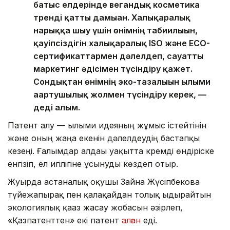
батыс елдерінде вегандық косметика
тренді қатты дамыған. Халықаралық
нарыққа шығу үшін өнімнің табиғилығын,
қауіпсіздігін халықаралық ISO және ECO-
сертификаттармен дәлелдеп, сауатты
маркетинг әдісімен түсіндіру қажет.
Сондықтан өнімнің эко-тазалығын ғылыми
ағартушылық жолмен түсіндіру керек, —
деді ғалым.
Патент алу — ғылыми идеяның жұмыс істейтінін
және оның жаңа екенін дәлелдеудің бастапқы
кезеңі. Ғалымдар алдағы уақытта кремді өндіріске
енгізіп, ел игілігіне ұсынуды көздеп отыр.
Жуырда астаналық оқушы Зайна Жүсіпбекова
түйежапырақ пен қалақайдан толық ыдырайтын
экологиялық қағаз жасау жобасын әзірлеп,
«Қазпатенттен» екі патент
алған
еді.