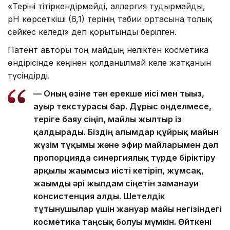
«Теріні тітіркендірмейді, аллергия тудырмайды,
pH көрсеткіші (6,1) терінің табиғи ортасына толық
сәйкес келеді» деп қорытынды берілген.
Патент авторы тоң майдың неліктен косметика
өндірісінде кеңінен қолданылмай келе жатқанын
түсіндірді.
— Оның өзіне тән ерекше иісі мен тығыз,
ауыр текстурасы бар. Дұрыс өңделмесе,
теріге баяу сіңіп, майлы жылтыр із
қалдырады. Біздің ғалымдар құйрық майын
жүзім тұқымы және эфир майларымен дәл
пропорцияда синергиялық түрде біріктіру
арқылы жағымсыз иісті кетіріп, жұмсақ,
жағымды әрі жылдам сіңетін заманауи
консистенция алды. Шетелдік
тұтынушылар үшін жануар майы негізіндегі
косметика таңсық болуы мүмкін. Өйткені