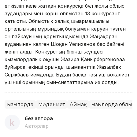
өткізіліп келе жатқан конкурсқа бұл жолы облыс
аудандары мен көрші облыстан 13 конкурсант
қатысты. Облыстық халық шығармашылығы
орталығының мұрындық болуымен керуен түзген
ән байқауының қорытындысында Жаңақорған
ауданынан келген Шоқан Уәлиханов бас бәйгені
жеңіп алды. Конкурстың бірінші жүлдесі
қызылордалық оқушы Жазира Қайырбергеноваға
бұйырса, екінші орынды шымкенттік Жазылбек
Серікбаев иемденді. Бұдан басқа тағы үш вокалист
үшінші орынның сый-сияпаттарына ие болды.
Қызылорда
Мәдениет
Аймақ
Қызылорда облыс
без автора
Авторлар