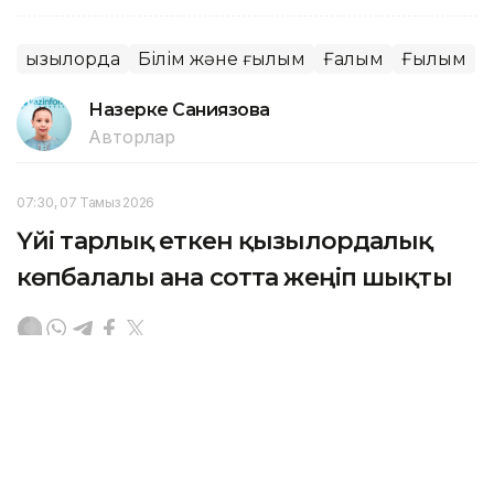
Қызылорда
Білім және ғылым
Ғалым
Ғылым
Назерке Саниязова
Авторлар
07:30, 07 Тамыз 2026
Үйі тарлық еткен қызылордалық
көпбалалы ана сотта жеңіп шықты
ҚЫЗЫЛОРДА. KAZINFORM — Қызылорда облысының
мамандандырылған ауданаралық әкімшілік соты
көпбалалы ананың тұрғын үй құқығын қорғады.