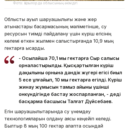
Фото: Қызылорда облысының әкімдігі
Облыстық ауыл шаруашылығы және жер
қатынастары басқармасының мәліметінше, су
ресурсын тиімді пайдалану үшін күріш егісінің
көлемі өткен жылмен салыстырғанда 10,9 мың
гектарға қысқарды.
- Осылайша 70,1 мың гектарға Сыр салысы
орналастырылды. Қысқартылған күріш
дақылының орнына дәндік жүгері егісі биыл
5 есе ұлғайып, 10 мың гектарға егілді. Күріш
жинау жұмысын тамыз айының үшінші
онкүндігінде бастау жоспарланған, - деді
басқарма басшысы Талғат Дүйсебаев.
Егін шаруашылықтарында су үнемдеу
технологияларын қолдану аясы кеңейіп келеді.
Былтыр 8 мың 100 гектар алқапта осындай