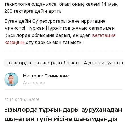
технология қолданылса, биыл оның көлемі 14 мың
200 гектарға дейін артты.
Бұған дейін Су ресурстары және ирригация
министрі Нұржан Нұржігітов жұмыс сапарымен
Қызылорда облысына барып, өңірдегі
вегетация
кезеңінің
өту барысымен танысты.
Қызылорда
Қызылорда облысы
Ауыл шаруашылы
Назерке Саниязова
Авторлар
20:48, 09 Тамыз 2026
Қызылорда тұрғындары ауруханадан
шығатын түтін иісіне шағымданды