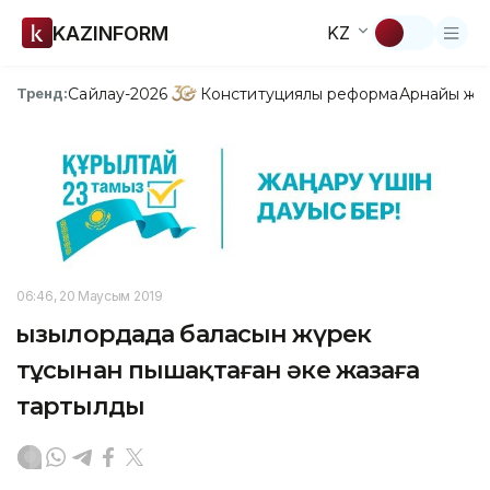
KAZINFORM
KZ
Сайлау-2026
Конституциялық реформа
Арнайы жо
Тренд:
06:46, 20 Маусым 2019
Қызылордада баласын жүрек
тұсынан пышақтаған әке жазаға
тартылды