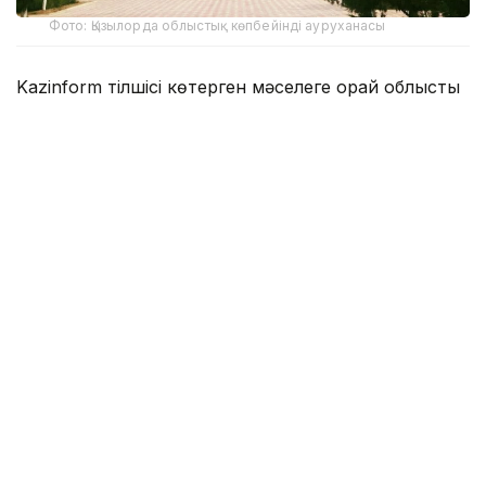
Фото: Қызылорда облыстық көпбейінді ауруханасы
Kazinform тілшісі көтерген мәселеге орай облыстық
Денсаулық сақтау басқармасының басшысы Алмас
Әбілпатта жауап берді.
- Облыстық көпбейінді медицина
орталығына қатысты бұған дейін де
проблема болды. Орталықта медициналық
қалдықты өртеуге арналған пеш бар. Соны
іске қосқан кезде жақын маңдағы
тұрғындар түтіннің иісі келетініне
шағымданып, арыз жолдап жүрді.
Аурухана медициналық қалдықты әлі күнге
дейін өртеу әдісімен жояды. Басқа
медициналық ұйымдарда мұндай пеш
қарастырылмаған. Әр аурухана жылдың
соңына қарай келесі жылға арнап