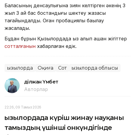
Баласының денсаулығына зиян келтірген әкенің 3
жыл 3 ай бас бостандығы шектеу жазасы
тағайындалды. Оған пробациялық бақылау
жасалады.
Бұдан бұрын Қызылордада қыз алып қашқан жігіттер
сотталғанын
хабарлаған едік.
Қызылорда
Оқиға
Сот
Қызылорда облысы
Әділжан Үмбет
Авторлар
22:26, 09 Тамыз 2026
Қызылордада күріш жинау науқаны
тамыздың үшінші онкүндігінде