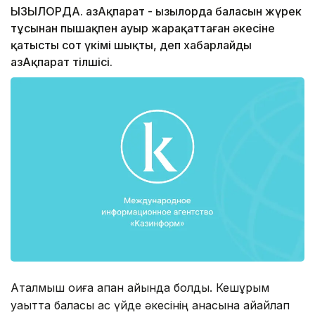
ҚЫЗЫЛОРДА. ҚазАқпарат - Қызылорда баласын жүрек
тұсынан пышақпен ауыр жарақаттаған әкесіне
қатысты сот үкімі шықты, деп хабарлайды
ҚазАқпарат тілшісі.
Аталмыш оқиға ақпан айында болды. Кешқұрым
уақытта баласы ас үйде әкесінің анасына айқайлап