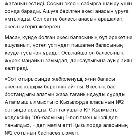
жатқанын естиді. Сосын әкесін сабырға шақыру үшін
сонда барады. Ашуға берілген әкесі анасын ұруға
ұмтылады. Сол сәтте баласы анасын арашалап,
әкесін итеріп жіберген.
Масаң күйде болған әкесі баласының бұл әрекетіне
ашуланып, үстел үстіндегі пышақпен баласының
кеуде тұсынан ұрады. Осылайша ол баласының
жүрек маңайын зақымдап, денсаулығына ауыр зиян
келтіреді.
«Сот отырысында жәбірленуші, яғни баласы
әкесіне кешірім беретінін айтты. Әкесінің бас
бостандығы қалатын жаза тағайындауды сұрады.
Аталмыш қылмыстық іс Қызылорда қаласының №2
сотында қаралды. Сотталушыға ҚР Қылмыстық
кодексінің 106-бабының 1-бөлігімен кінәлі деп
танылды», - деп мәлім етті Қызылорда қаласының
№2 сотының баспасөз қызметі.