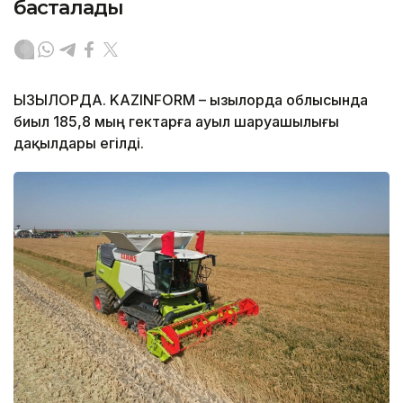
басталады
ҚЫЗЫЛОРДА. KAZINFORM – Қызылорда облысында
биыл 185,8 мың гектарға ауыл шаруашылығы
дақылдары егілді.