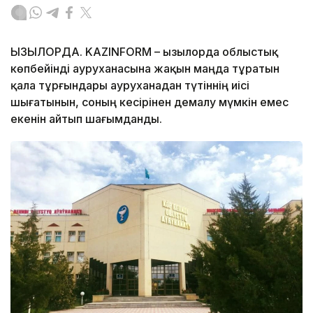
ҚЫЗЫЛОРДА. KAZINFORM – Қызылорда облыстық
көпбейінді ауруханасына жақын маңда тұратын
қала тұрғындары ауруханадан түтіннің иісі
шығатынын, соның кесірінен демалу мүмкін емес
екенін айтып шағымданды.