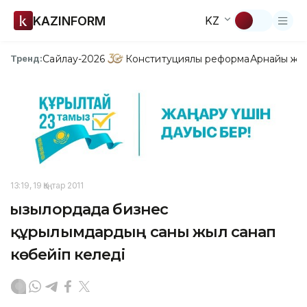
KAZINFORM
KZ
Сайлау-2026
Конституциялық реформа
Арнайы жо
Тренд:
13:19, 19 Қаңтар 2011
Қызылордада бизнес
құрылымдардың саны жыл санап
көбейіп келеді