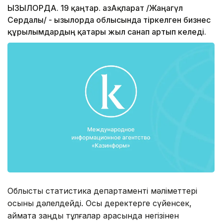
ҚЫЗЫЛОРДА. 19 қаңтар. ҚазАқпарат /Жаңагүл
Сердалы/ - Қызылорда облысында тіркелген бизнес
құрылымдардың қатары жыл санап артып келеді.
Облыстық статистика департаменті мәліметтері
осыны дәлелдейді. Осы деректерге сүйенсек,
аймақта заңды тұлғалар арасында негізінен