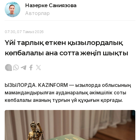
Назерке Саниязова
Авторлар
07:30, 07 Тамыз 2026
Үйі тарлық еткен қызылордалық
көпбалалы ана сотта жеңіп шықты
ҚЫЗЫЛОРДА. KAZINFORM — Қызылорда облысының
мамандандырылған ауданаралық әкімшілік соты
көпбалалы ананың тұрғын үй құқығын қорғады.