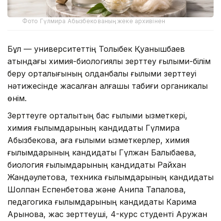
Фото Гүлмира Абызбекованың жеке архивінен
Бұл — университеттің Толыбек Қуанышбаев
атындағы химия-биологиялық зерттеу ғылыми-білім
беру орталығының қолданбалы ғылыми зерттеуі
нәтижесінде жасалған алғашқы табиғи органикалық
өнім.
Зерттеуге орталықтың бас ғылыми қызметкері,
химия ғылымдарының кандидаты Гүлмира
Абызбекова, аға ғылыми қызметкерлер, химия
ғылымдарының кандидаты Гүлжан Балықбаева,
биология ғылымдарының кандидаты Райхан
Жандәулетова, техника ғылымдарының кандидаты
Шолпан Еспенбетова және Анипа Тапалова,
педагогика ғылымдарының кандидаты Карима
Арынова, жас зерттеуші, 4-курс студенті Аружан