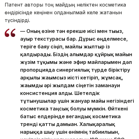
Патент авторы тоң майдың неліктен косметика
өндірісінде кеңінен қолданылмай келе жатқанын
түсіндірді.
— Оның өзіне тән ерекше иісі мен тығыз,
ауыр текстурасы бар. Дұрыс өңделмесе,
теріге баяу сіңіп, майлы жылтыр із
қалдырады. Біздің ғалымдар құйрық майын
жүзім тұқымы және эфир майларымен дәл
пропорцияда синергиялық түрде біріктіру
арқылы жағымсыз иісті кетіріп, жұмсақ,
жағымды әрі жылдам сіңетін заманауи
консистенция алды. Шетелдік
тұтынушылар үшін жануар майы негізіндегі
косметика таңсық болуы мүмкін. Өйткені
батыс елдерінде вегандық косметика
тренді қатты дамыған. Халықаралық
нарыққа шығу үшін өнімнің табиғилығын,