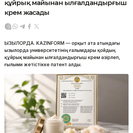
құйрық майынан ылғалдандырғыш
крем жасады
ҚЫЗЫЛОРДА. KAZINFORM — Қорқыт ата атындағы
Қызылорда университетінің ғалымдары қойдың
құйрық майынан ылғалдандырғыш крем әзірлеп,
ғылыми жетістікке патент алды.