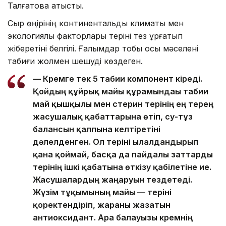
Талғатова қатысты.
Сыр өңірінің континентальды климаты мен
экологиялық факторлары теріні тез құрғатып
жіберетіні белгілі. Ғалымдар тобы осы мәселені
табиғи жолмен шешуді көздеген.
— Кремге тек 5 табиғи компонент кіреді.
Қойдың құйрық майы құрамындағы табиғи
май қышқылы мен стерин терінің ең терең
жасушалық қабаттарына өтіп, су-тұз
балансын қалпына келтіретіні
дәлелденген. Ол теріні ылғалдандырып
қана қоймай, басқа да пайдалы заттарды
терінің ішкі қабатына өткізу қабілетіне ие.
Жасушалардың жаңаруын тездетеді.
Жүзім тұқымының майы — теріні
қоректендіріп, жараны жазатын
антиоксидант. Ара балауызы кремнің