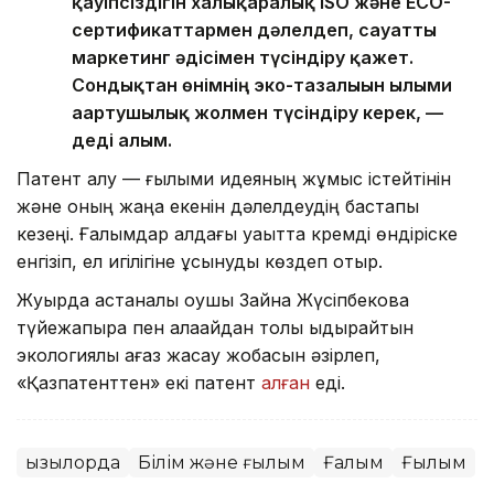
қауіпсіздігін халықаралық ISO және ECO-
сертификаттармен дәлелдеп, сауатты
маркетинг әдісімен түсіндіру қажет.
Сондықтан өнімнің эко-тазалығын ғылыми
ағартушылық жолмен түсіндіру керек, —
деді ғалым.
Патент алу — ғылыми идеяның жұмыс істейтінін
және оның жаңа екенін дәлелдеудің бастапқы
кезеңі. Ғалымдар алдағы уақытта кремді өндіріске
енгізіп, ел игілігіне ұсынуды көздеп отыр.
Жуырда астаналық оқушы Зайна Жүсіпбекова
түйежапырақ пен қалақайдан толық ыдырайтын
экологиялық қағаз жасау жобасын әзірлеп,
«Қазпатенттен» екі патент
алған
еді.
Қызылорда
Білім және ғылым
Ғалым
Ғылым