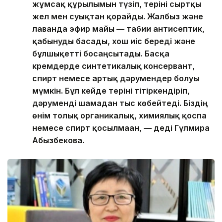
жұмсақ құрылымын түзіп, теріні сыртқы
жел мен суықтан қорғайды. Жалбыз және
лаванда эфир майы — табиғи антисептик,
қабынуды басады, хош иіс береді және
бұлшықетті босаңсытады. Басқа
кремдерде синтетикалық консервант,
спирт немесе артық дәрумендер болуы
мүмкін. Бұл кейде теріні тітіркендіріп,
дәруменді шамадан тыс көбейтеді. Біздің
өнім толық органикалық, химиялық қоспа
немесе спирт қосылмаған, — деді Гүлмира
Абызбекова.