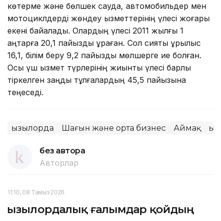
көтерме және бөлшек сауда, автомобильдер мен
мотоциклдерді жөндеу қызметтерінің үлесі жоғары
екені байқалады. Олардың үлесі 2011 жылғы 1
қаңтарға 20,1 пайызды құраған. Сол сияқты құрылыс
16,1, білім беру 9,2 пайыздық мөлшерге ие болған.
Осы үш қызмет түрлерінің жиынтық үлесі барлық
тіркелген заңды тұлғалардың 45,5 пайызына
теңеседі.
Қызылорда
Шағын және орта бизнес
Аймақ
Қы
без автора
Авторлар
11:10, 08 Тамыз 2026
Қызылордалық ғалымдар қойдың