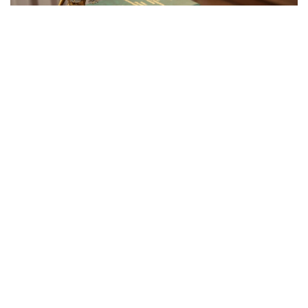
Фото: Қызылорда облысының мамандандырылған
ауданаралық әкімшілік соты
2024 жылы Қызылорда қаласының тұрғынына жетім
және ата-анасының қамқорлығынсыз қалған балалар
санаты бойынша есепте тұрғаны үшін мемлекеттік
тұрғын үй қорынан пәтер берілген.
— Талап қоюшы жалғызбасты ана ретінде
кәмелетке толмаған 4 баласымен бірге сол
үйге қоныстанған. Алайда, берілген тұрғын
үйдің нақты алаңы бес адамнан тұратын