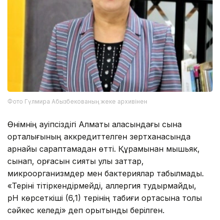
Фото Гүлмира Абызбекованың жеке архивінен
Өнімнің қауіпсіздігі Алматы қаласындағы сынақ
орталығының аккредиттелген зертханасында
арнайы сараптамадан өтті. Құрамынан мышьяк,
сынап, қорғасын сияқты улы заттар,
микроорганизмдер мен бактериялар табылмады.
«Теріні тітіркендірмейді, аллергия тудырмайды,
pH көрсеткіші (6,1) терінің табиғи ортасына толық
сәйкес келеді» деп қорытынды берілген.