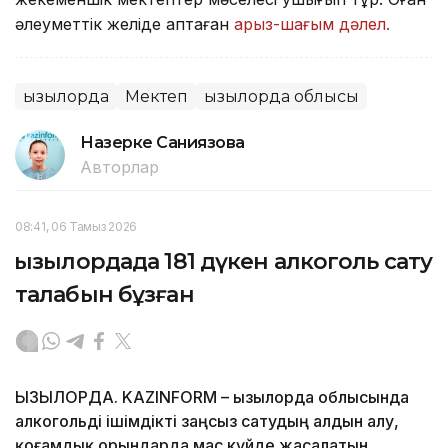
әлеуметтік желіде қаптаған
арыз-шағым дәлел.
Қызылорда
Мектеп
Қызылорда облысы
Назерке Саниязова
Авторлар
08:41, 06 Тамыз 2026
Қызылордада 181 дүкен алкоголь сату
талабын бұзған
ҚЫЗЫЛОРДА. KAZINFORM – Қызылорда облысында
алкогольді ішімдікті заңсыз сатудың алдын алу,
қоғамдық орындарда мас күйде жасалатын