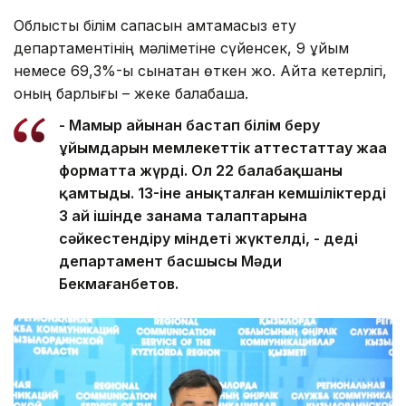
Облыстық білім сапасын қамтамасыз ету
департаментінің мәліметіне сүйенсек, 9 ұйым
немесе 69,3%-ы сынақтан өткен жоқ. Айта кетерлігі,
оның барлығы – жеке балабақша.
- Мамыр айынан бастап білім беру
ұйымдарын мемлекеттік аттестаттау жаңа
форматта жүрді. Ол 22 балабақшаны
қамтыды. 13-іне анықталған кемшіліктерді
3 ай ішінде заңнама талаптарына
сәйкестендіру міндеті жүктелді, - деді
департамент басшысы Мәди
Бекмағанбетов.