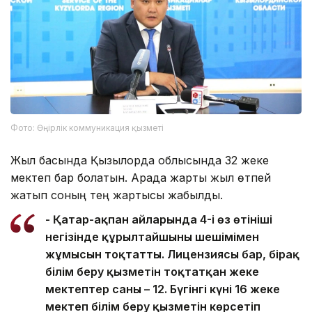
Фото: Өңірлік коммуникация қызметі
Жыл басында Қызылорда облысында 32 жеке
мектеп бар болатын. Арада жарты жыл өтпей
жатып соның тең жартысы жабылды.
- Қаңтар-ақпан айларында 4-і өз өтініші
негізінде құрылтайшының шешімімен
жұмысын тоқтатты. Лицензиясы бар, бірақ
білім беру қызметін тоқтатқан жеке
мектептер саны – 12. Бүгінгі күні 16 жеке
мектеп білім беру қызметін көрсетіп