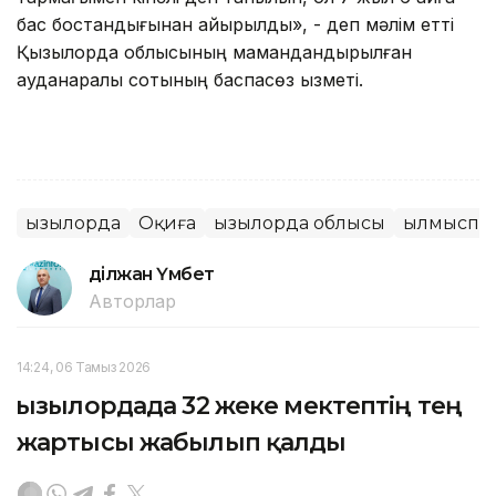
бас бостандығынан айырылды», - деп мәлім етті
Қызылорда облысының мамандандырылған
ауданаралық сотының баспасөз қызметі.
Қызылорда
Оқиға
Қызылорда облысы
Қылмыспе
Әділжан Үмбет
Авторлар
14:24, 06 Тамыз 2026
Қызылордада 32 жеке мектептің тең
жартысы жабылып қалды