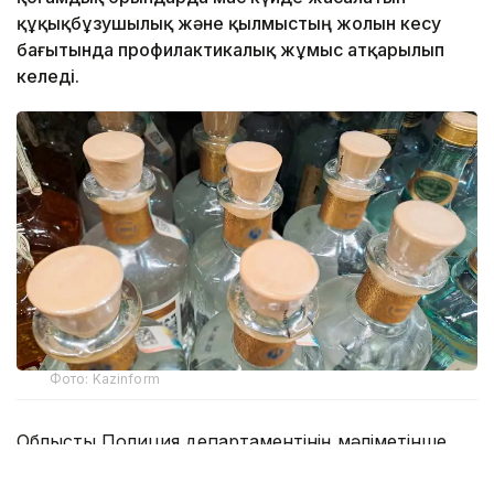
құқықбұзушылық және қылмыстың жолын кесу
бағытында профилактикалық жұмыс атқарылып
келеді.
Фото: Kazinform
Облыстық Полиция департаментінің мәліметінше,
жыл басынан бері 181 дүкен сатушысының