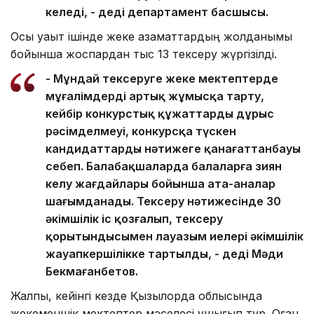
келеді, - деді департамент басшысы.
Осы уақыт ішінде жеке азаматтардың жолданымы
бойынша жоспардан тыс 13 тексеру жүргізілді.
- Мұндай тексеруге жеке мектептерде
мұғалімдерді артық жұмысқа тарту,
кейбір конкурстық құжаттардың дұрыс
рәсімделмеуі, конкурсқа түскен
кандидаттардың нәтижеге қанағаттанбауы
себеп. Балабақшаларда балаларға зиян
келу жағдайлары бойынша ата-аналар
шағымданады. Тексеру нәтижесінде 30
әкімшілік іс қозғалып, тексеру
қорытындысымен лауазым иелері әкімшілік
жауапкершілікке тартылды, - деді Мәди
Бекмағанбетов.
Жалпы, кейінгі кезде Қызылорда облысында
жекеменшік мектептер мәселесі ушығып тұр. Оған