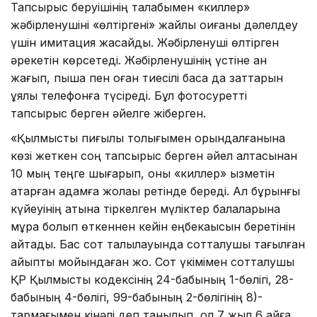
Тапсырыс беруішінің талабымен «киллер»
жәбірленушіні «өлтіргені» жайлы оқиғаны дәлелдеу
үшін имитация жасайды. Жәбірленуші өлтірген
әрекетін көрсетеді. Жәбірленушінің үстіне қан
жағып, пышақ пен оған тиесілі басқа да заттарын
ұялы телефонға түсіреді. Бұл фотосуретті
тапсырыс берген әйелге жіберген.
«Қылмыстық пиғылы толығымен орындалғанына
көзі жеткен соң тапсырыс берген әйел қалтасынан
10 мың теңге шығарып, оны «киллер» қызметін
атқарған адамға жолақы ретінде береді. Ал бұрынғы
күйеуінің атына тіркелген мүліктер балаларына
мұра болып өткеннен кейін еңбекақысын беретінін
айтады. Бас сот талқылауында сотталушы тағылған
айыпты мойындаған жоқ. Сот үкімімен сотталушы
ҚР Қылмыстық кодексінің 24-бабының 1-бөлігі, 28-
бабының 4-бөлігі, 99-бабының 2-бөлігінің 8)-
тармағымен кінәлі деп танылып, ол 7 жыл 6 айға