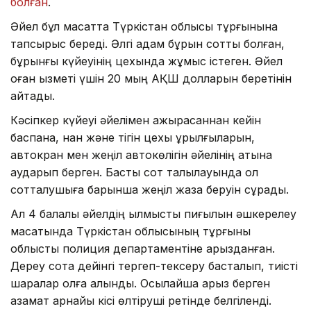
болған
.
Әйел бұл мақсатта Түркістан облысы тұрғынына
тапсырыс береді. Әлгі адам бұрын сотты болған,
бұрынғы күйеуінің цехында жұмыс істеген. Әйел
оған қызметі үшін 20 мың АҚШ долларын беретінін
айтады.
Кәсіпкер күйеуі әйелімен ажырасқаннан кейін
баспана, нан және тігін цехы құрылғыларын,
автокран мен жеңіл автокөлігін әйелінің атына
аударып берген. Басты сот талқылауында ол
сотталушыға барынша жеңіл жаза беруін сұрады.
Ал 4 балалы әйелдің қылмыстық пиғылын әшкерелеу
мақсатында Түркістан облысының тұрғыны
облыстық полиция департаментіне арызданған.
Дереу сотқа дейінгі тергеп-тексеру басталып, тиісті
шаралар қолға алынды. Осылайша арыз берген
азамат арнайы кісі өлтіруші ретінде белгіленді.