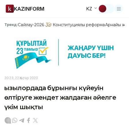
KAZINFORM
KZ
Сайлау-2026
Конституциялық реформа
Арнайы жо
Тренд:
20:23, 22 Қаңтар 2020
Қызылордада бұрынғы күйеуін
өлтіруге жендет жалдаған әйелге
үкім шықты