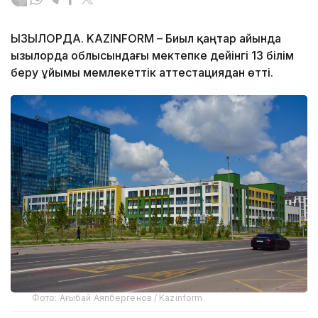
ҚЫЗЫЛОРДА. KAZINFORM – Биыл қаңтар айында
Қызылорда облысындағы мектепке дейінгі 13 білім
беру ұйымы мемлекеттік аттестациядан өтті.
Фото: Ағыбай Аяпбергенов / Kazinform