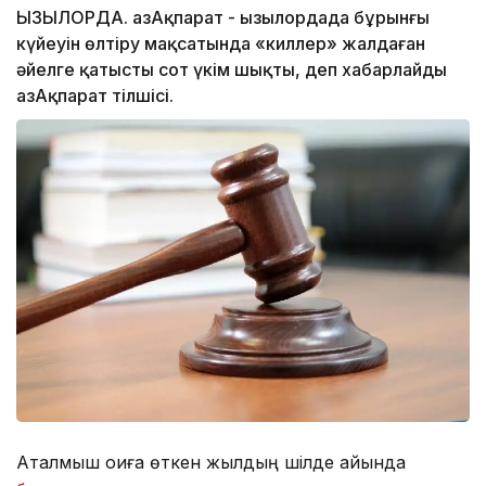
ҚЫЗЫЛОРДА. ҚазАқпарат - Қызылордада бұрынғы
күйеуін өлтіру мақсатында «киллер» жалдаған
әйелге қатысты сот үкім шықты, деп хабарлайды
ҚазАқпарат тілшісі.
Аталмыш оқиға өткен жылдың шілде айында