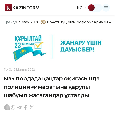
KAZINFORM
KZ
Сайлау-2026
Конституциялық реформа
Арнайы жо
Тренд:
11:40, 16 Мамыр 2022
Қызылордада қаңтар оқиғасында
полиция ғимаратына қарулы
шабуыл жасағандар ұсталды