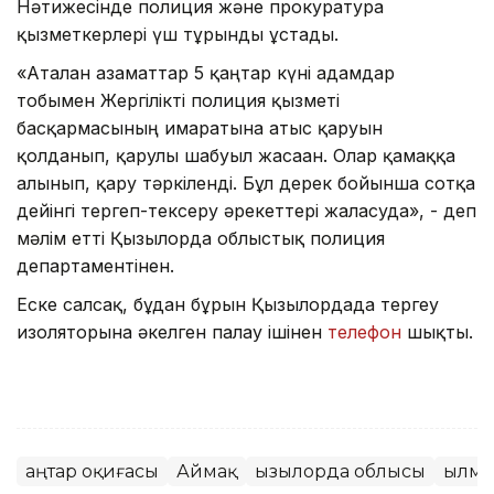
Нәтижесінде полиция және прокуратура
қызметкерлері үш тұрғынды ұстады.
«Аталған азаматтар 5 қаңтар күні адамдар
тобымен Жергілікті полиция қызметі
басқармасының ғимаратына атыс қаруын
қолданып, қарулы шабуыл жасаған. Олар қамаққа
алынып, қару тәркіленді. Бұл дерек бойынша сотқа
дейінгі тергеп-тексеру әрекеттері жалғасуда», - деп
мәлім етті Қызылорда облыстық полиция
департаментінен.
Еске салсақ, бұдан бұрын Қызылордада тергеу
изоляторына әкелген палау ішінен
телефон
шықты.
Қаңтар оқиғасы
Аймақ
Қызылорда облысы
Қылм