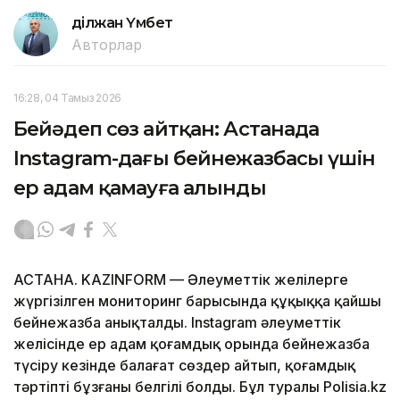
Әділжан Үмбет
Авторлар
16:28, 04 Тамыз 2026
Бейәдеп сөз айтқан: Астанада
Instagram-дағы бейнежазбасы үшін
ер адам қамауға алынды
АСТАНА. KAZINFORM — Әлеуметтік желілерге
жүргізілген мониторинг барысында құқыққа қайшы
бейнежазба анықталды. Instagram әлеуметтік
желісінде ер адам қоғамдық орында бейнежазба
түсіру кезінде балағат сөздер айтып, қоғамдық
тәртіпті бұзғаны белгілі болды. Бұл туралы Polisia.kz