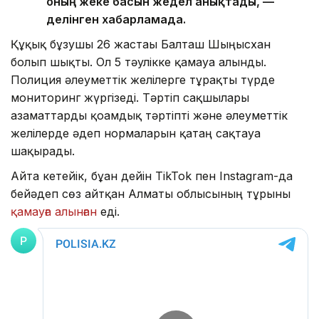
оның жеке басын жедел анықтады, —
делінген хабарламада.
Құқық бұзушы 26 жастағы Балташ Шыңғысхан
болып шықты. Ол 5 тәулікке қамауға алынды.
Полиция әлеуметтік желілерге тұрақты түрде
мониторинг жүргізеді. Тәртіп сақшылары
азаматтарды қоғамдық тәртіпті және әлеуметтік
желілерде әдеп нормаларын қатаң сақтауға
шақырады.
Айта кетейік, бұған дейін TikTok пен Instagram-да
бейәдеп сөз айтқан Алматы облысының тұрғыны
қамауға алынған
еді.