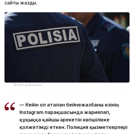
сайты жазды.
Фото: polisia.kz
— Кейін ол аталған бейнежазбаны өзінің
Instagram парақшасында жариялап,
құқыққа қайшы әрекетін көпшілікке
қолжетімді еткен. Полиция қызметкерлері