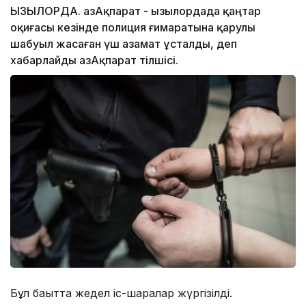
ҚЫЗЫЛОРДА. ҚазАқпарат - Қызылордада қаңтар
оқиғасы кезінде полиция ғимаратына қарулы
шабуыл жасаған үш азамат ұсталды, деп
хабарлайды ҚазАқпарат тілшісі.
Бұл бағытта жедел іс-шаралар жүргізілді.