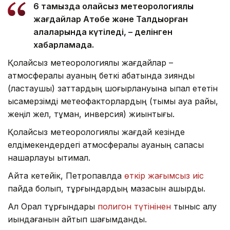
6 тамызда қолайсыз метеорологиялық
жағдайлар Ақтөбе және Талдықорған
қалаларында күтіледі, – делінген
хабарламада.
Қолайсыз метеорологиялық жағдайлар –
атмосфералық ауаның беткі қабатында зиянды
(ластаушы) заттардың шоғырлануына ықпал ететін
қысқамерзімді метеофакторлардың (тымық ауа райы,
жеңіл жел, тұман, инверсия) жиынтығы.
Қолайсыз метеорологиялық жағдай кезінде
елдімекендердегі атмосфералық ауаның сапасы
нашарлауы ықтимал.
Айта кетейік, Петропавлда
өткір жағымсыз иіс
пайда болып, тұрғындардың мазасын қашырды.
Ал Орал тұрғындары
полигон түтінінен
тыныс алу
қиындағанын айтып шағымданды.