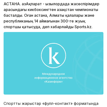
АСТАНА. ҚазАқпарат - Қызылордада жасөспірімдер
арасындағы кикбоксингтен Қазақстан чемпионаты
басталды. Оған астана, Алматы қалалары және
республиканың 14 аймағынан 300-ге жуық
спортшы қатысуда, деп хабарлайды Sports.kz.
Спорттық жарыстар «фулл-контакт» форматында