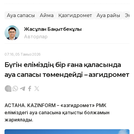
Ауа сапасы
Аймақ
Қазгидромет
Ауа райы
Эк
Жасұлан Бақытбекұлы
Авторлар
07:16, 05 Тамыз 2026
Бүгін еліміздің бір ғана қаласында
ауа сапасы төмендейді – Қазгидромет
АСТАНА. KAZINFORM – «Қазгидромет» РМК
еліміздегі ауа сапасына қатысты болжамын
жариялады.