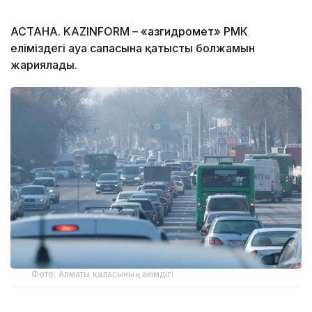
АСТАНА. KAZINFORM – «Қазгидромет» РМК
еліміздегі ауа сапасына қатысты болжамын
жариялады.
Фото: Алматы қаласының әкімдігі