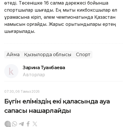
өтеді. Төсенішке 16 салмақ дәрежесі бойынша
спортшылар шығады. Ең мықты кикбоксшылар ел
құрамасына кіріп, әлем чемпионатында Қазақстан
намысын қорғайды. Жарыс қорытындылары ертең
шығарылады.
Аймақ
Қызылорда облысы
Спорт
Зарина Туғанбаева
Авторлар
07:30, 06 Тамыз 2026
Бүгін еліміздің екі қаласында ауа
сапасы нашарлайды