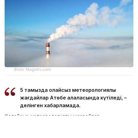
Фото: Magnific.com
5 тамызда қолайсыз метеорологиялық
жағдайлар Ақтөбе қалаласында күтіледі, –
делінген хабарламада.
Қолайсыз метеорологиялық жағдайлар –
атмосфералық ауаның беткі қабатында зиянды
(ластаушы) заттардың шоғырлануына ықпал ететін