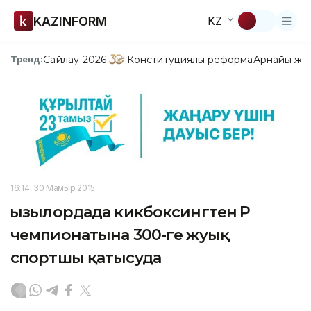
KAZINFORM
KZ
Сайлау-2026
Конституциялық реформа
Арнайы жо
Тренд:
16:14, 30 Мамыр 2015
Қызылордада кикбоксингтен ҚР
чемпионатына 300-ге жуық
спортшы қатысуда