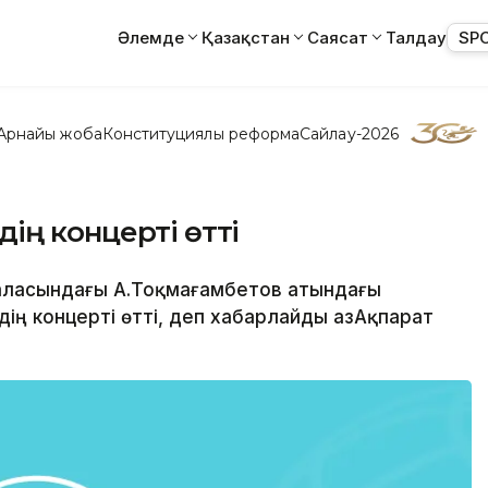
Әлемде
Қазақстан
Саясат
Талдау
SP
Арнайы жоба
Конституциялық реформа
Сайлау-2026
ің концерті өтті
қаласындағы А.Тоқмағамбетов атындағы
ң концерті өтті, деп хабарлайды ҚазАқпарат