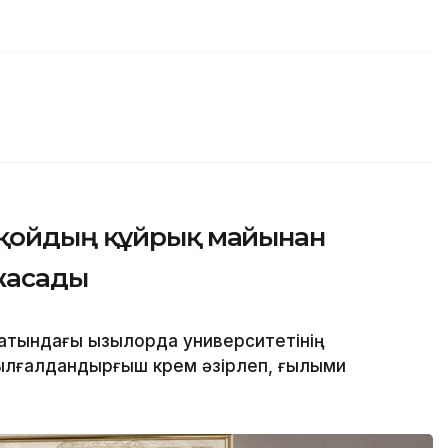
 қойдың құйрық майынан
жасады
атындағы Қызылорда университетінің
лғалдандырғыш крем әзірлеп, ғылыми