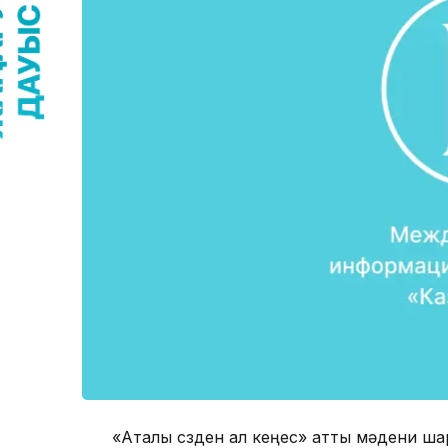
«Аталы сөзден ал кеңес» атты мәдени ш