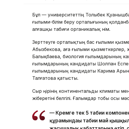
Бұл — университеттің Толыбек Қуанышб
ғылыми-білім беру орталығының қолданб
алғашқы табиғи органикалық өнім.
Зерттеуге орталықтың бас ғылыми қызм
Абызбекова, аға ғылыми қызметкерлер,
Балықбаева, биология ғылымдарының ка
ғылымдарының кандидаты Шолпан Еспен
ғылымдарының кандидаты Карима Арынов
Талғатова қатысты.
Сыр өңірінің континентальды климаты ме
жіберетіні белгілі. Ғалымдар тобы осы мә
— Кремге тек 5 табиғи компоне
құрамындағы табиғи май қышқыл
жасушалық қабаттарына өтіп, с