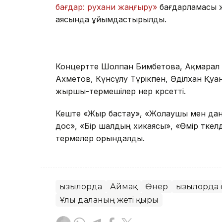
бағдар: рухани жаңғыру»
бағдарламасы 
аясында ұйымдастырылды.
Концертте Шолпан Бимбетова, Ақмарал 
Ахметов, Күнсұлу Түрікпен, Әділхан Қуан
жыршы-термешілер өнер көрсетті.
Кеште «Жыр бастау», «Жолаушы мен дана
дос», «Бір шалдың хикаясы», «Өмір өткел
термелер орындалды.
Қызылорда
Аймақ
Өнер
Қызылорда
Ұлы даланың жеті қыры