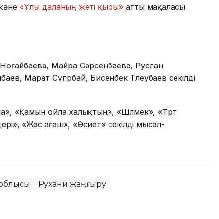
және
«Ұлы даланың жеті қыры»
атты мақаласы
Ноғайбаева, Майра Сәрсенбаева, Руслан
баев, Марат Сүгірбай, Бисенбек Төлеубаев секілді
», «Қамын ойла халықтың», «Шөлмек», «Төрт
дері», «Жас ағаш», «Өсиет» секілді мысал-
 облысы
Рухани жаңғыру