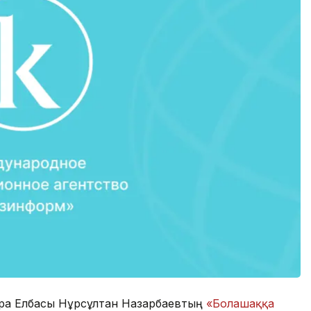
ара Елбасы Нұрсұлтан Назарбаевтың
«Болашаққа