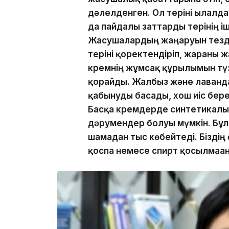
дәлелденген. Ол теріні ылғалд
да пайдалы заттарды терінің іш
Жасушалардың жаңаруын тезд
теріні қоректендіріп, жараны 
кремнің жұмсақ құрылымын түз
қорғайды. Жалбыз және лаванда
қабынуды басады, хош иіс бер
Басқа кремдерде синтетикалық
дәрумендер болуы мүмкін. Бұл к
шамадан тыс көбейтеді. Біздің
қоспа немесе спирт қосылмаға