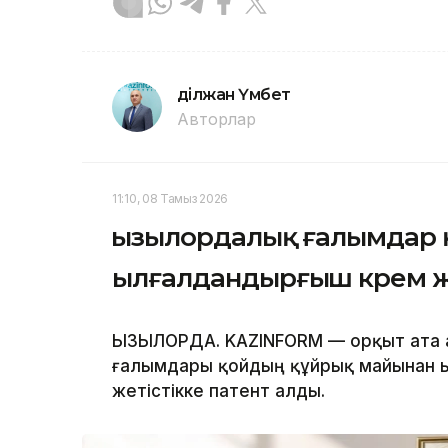
Әділжан Үмбет
Авторлар
11:10, 08 Тамыз 2026
Қызылордалық ғалымдар
ылғалдандырғыш крем 
ҚЫЗЫЛОРДА. KAZINFORM — Қорқыт ата 
ғалымдары қойдың құйрық майынан ы
жетістікке патент алды.