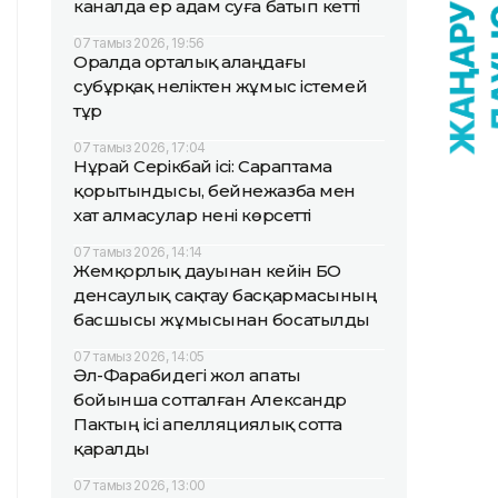
каналда ер адам суға батып кетті
07 тамыз 2026, 19:56
Оралда орталық алаңдағы
субұрқақ неліктен жұмыс істемей
тұр
07 тамыз 2026, 17:04
Нұрай Серікбай ісі: Сараптама
қорытындысы, бейнежазба мен
хат алмасулар нені көрсетті
07 тамыз 2026, 14:14
Жемқорлық дауынан кейін БҚО
денсаулық сақтау басқармасының
басшысы жұмысынан босатылды
07 тамыз 2026, 14:05
Әл-Фарабидегі жол апаты
бойынша сотталған Александр
Пактың ісі апелляциялық сотта
қаралды
07 тамыз 2026, 13:00