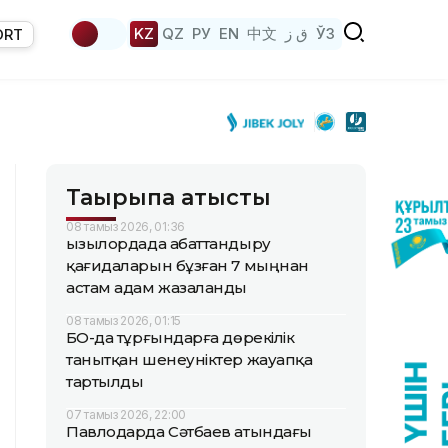
KZ
QZ
РУ
EN
中文
ق ز
ЎЗ
ORT
Тақырыпқа қатысты
08 тамыз 2026, 01:36
Қызылордада абаттандыру
қағидаларын бұзған 7 мыңнан
астам адам жазаланды
08 тамыз 2026, 01:15
БҚО-да тұрғындарға дөрекілік
танытқан шенеуніктер жауапқа
тартылды
07 тамыз 2026, 22:00
Павлодарда Сәтбаев атындағы