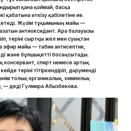
андырып қана қоймай, басқа
кі қабатына өткізу қабілетіне ие.
етеді. Жүзім тұқымының майы —
жазатын антиоксидант. Ара балауызы
іп, теріні сыртқы жел мен суықтан
 эфир майы — табиғи антисептик,
еді және бұлшықетті босаңсытады.
 консервант, спирт немесе артық
ейде теріні тітіркендіріп, дәруменді
 өнім толық органикалық, химиялық
н, — деді Гүлмира Абызбекова.