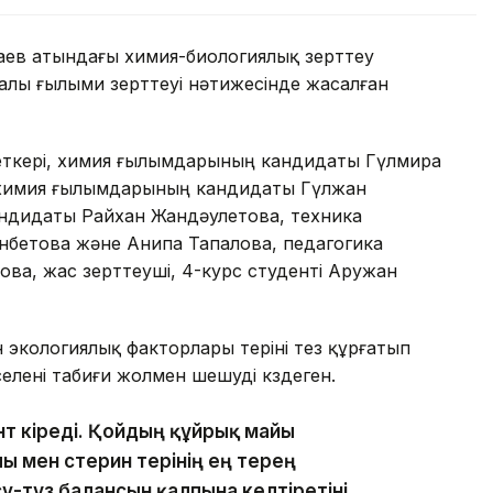
аев атындағы химия-биологиялық зерттеу
алы ғылыми зерттеуі нәтижесінде жасалған
еткері, химия ғылымдарының кандидаты Гүлмира
 химия ғылымдарының кандидаты Гүлжан
ндидаты Райхан Жандәулетова, техника
бетова және Анипа Тапалова, педагогика
а, жас зерттеуші, 4-курс студенті Аружан
н экологиялық факторлары теріні тез құрғатып
селені табиғи жолмен шешуді көздеген.
нт кіреді. Қойдың құйрық майы
ы мен стерин терінің ең терең
у-тұз балансын қалпына келтіретіні