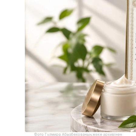
Фото Гүлмира Абызбекованың жеке архивінен