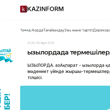
KAZINFORM
Ақорда
Тағайындау
Заң және тәртіп
Дерекқор
Тренд:
01:25, 08 Ақпан 2019
Қызылордада термешілерд
ҚЫЗЫЛОРДА. ҚазАқпарат - Қызылорда 
мәдениет үйінде жыршы-термешілерді
тілшісі.