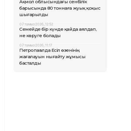
Ақмол облысындағы сенбілік
барысында 80 тоннаға жуық қоқыс
шығарылды
07 тамыз 2026, 12:52
Семейде бір күнде қайда аялдап,
не көруге болады
07 тамыз 2026, 11:17
Петропавлда Есіл өзенінің
жағалауын нығайту жұмысы
басталды