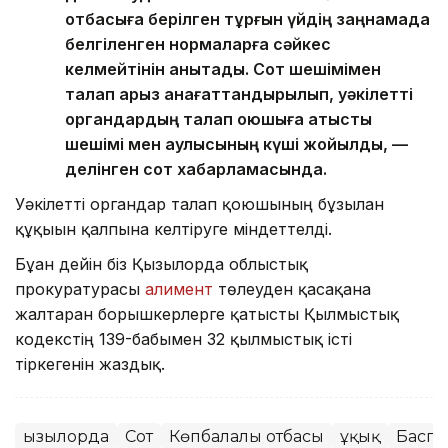
отбасыға берілген тұрғын үйдің заңнамада
белгіленген нормаларға сәйкес
келмейтінін анықтады. Сот шешімімен
талап арыз қанағаттандырылып, уәкілетті
органдардың талап қоюшыға қатысты
шешімі мен қаулысының күші жойылды, —
делінген сот хабарламасында.
Уәкілетті органдар талап қоюшының бұзылған
құқығын қалпына келтіруге міндеттелді.
Бұған дейін біз Қызылорда облыстық
прокуратурасы
алимент
төлеуден қасақана
жалтарған борышкерлерге қатысты Қылмыстық
кодекстің 139-бабымен 32 қылмыстық істі
тіркегенін жаздық.
Қызылорда
Сот
Көпбалалы отбасы
Құқық
Баспа