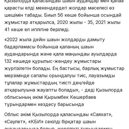
Қызылорда қаласындағы шағын аудандар мен қалаға
қарасты елді мекендердегі жолдар мәселесі өз
шешімін табады. Биыл 56 көше бойынша осындай
жұмыстар атқарылса, 2020 жылы - 35, 2021 жылы
41 көше ел игілігіне беріледі.
«2022 жылға дейін шағын жолдарды дамыту
бағдарламасы бойынша қаланың шағын
аудандарында және қала маңындағы ауылдарда
132 көшеде құрылыс-жөндеу жұмыстары
жүргізілетін болады. Ең бастысы, барлық жұмыстар
мерзімінде сапалы орындалуы тиіс, лауазымды
тұлғалар жұмыстардың тиісті деңгейде
атқарылуына жауапты болады», - деді Қызылорда
облысының әкімі Қырымбек Көшербаев
тұрғындармен кездесу барысында
Облыс әкімі Қызылорда қаласындағы «Саяхат»,
«Сәулет», «КБИ» секілді бірқатар шағын
аудандарында болып, жергілікті тұрғындармен