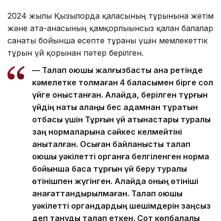
2024 жылы Қызылорда қаласының тұрғынына жетім
және ата-анасының қамқорлығынсыз қалған балалар
санаты бойынша есепте тұрғаны үшін мемлекеттік
тұрғын үй қорынан пәтер берілген.
— Талап қоюшы жалғызбасты ана ретінде
кәмелетке толмаған 4 баласымен бірге сол
үйге қоныстанған. Алайда, берілген тұрғын
үйдің нақты алаңы бес адамнан тұратын
отбасы үшін Тұрғын үй қатынастары туралы
заң нормаларына сәйкес келмейтіні
анықталған. Осыған байланысты талап
қоюшы уәкілетті органға белгіленген норма
бойынша басқа тұрғын үй беру туралы
өтінішпен жүгінген. Алайда оның өтініші
қанағаттандырылмаған. Талап қоюшы
уәкілетті органдардың шешімдерін заңсыз
деп тануды талап еткен. Сот көпбалалы