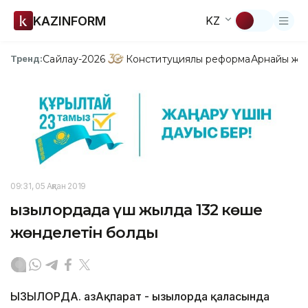
KAZINFORM
KZ
Сайлау-2026
Конституциялық реформа
Арнайы жо
Тренд:
09:31, 05 Ақпан 2019
Қызылордада үш жылда 132 көше
жөнделетін болды
ҚЫЗЫЛОРДА. ҚазАқпарат - Қызылорда қаласында