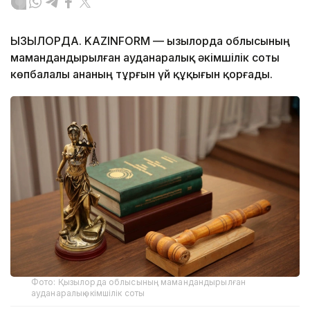
ҚЫЗЫЛОРДА. KAZINFORM — Қызылорда облысының
мамандандырылған ауданаралық әкімшілік соты
көпбалалы ананың тұрғын үй құқығын қорғады.
Фото: Қызылорда облысының мамандандырылған
ауданаралық әкімшілік соты