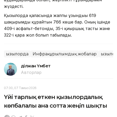
жүздесті.
Қызылорда қаласында жалпы ұзындығы 619
шақырымды құрайтын 766 көше бар. Оның ішінде
409-і асфальт-бетонды, 35-і қиыршық тасты және
322-і қара жол болып табылады.
Қызылорда
Инфрақұрылымдық жобалар
Қызыло
Әділжан Үмбет
Авторлар
07:30, 07 Тамыз 2026
Үйі тарлық еткен қызылордалық
көпбалалы ана сотта жеңіп шықты