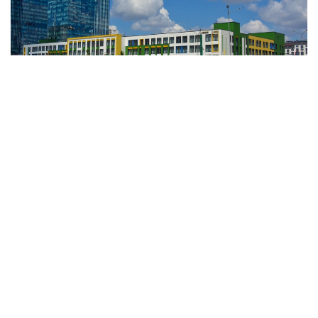
Фото: Ағыбай Аяпбергенов / Kazinform
Облыстық білім сапасын қамтамасыз ету
департаментінің мәліметіне сүйенсек, 9 ұйым
немесе 69,3%-ы сынақтан өткен жоқ. Айта
кетерлігі, оның барлығы – жеке балабақша.
- Мамыр айынан бастап білім беру
ұйымдарын мемлекеттік аттестаттау
жаңа форматта жүрді. Ол 22 балабақшаны