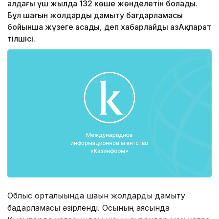
алдағы үш жылда 132 көше жөнделетін болады.
Бұл шағын жолдарды дамыту бағдарламасы
бойынша жүзеге асады, деп хабарлайды ҚазАқпарат
тілшісі.
Облыс орталығында шағын жолдарды дамыту
бағдарламасы әзірленді. Осының аясында