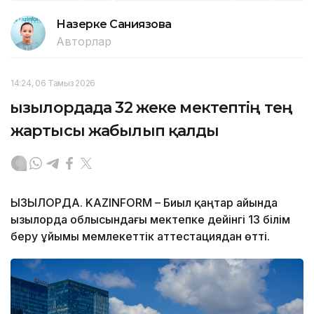
Назерке Саниязова
Авторлар
14:24, 06 Тамыз 2026
Қызылордада 32 жеке мектептің тең
жартысы жабылып қалды
ҚЫЗЫЛОРДА. KAZINFORM – Биыл қаңтар айында
Қызылорда облысындағы мектепке дейінгі 13 білім
беру ұйымы мемлекеттік аттестациядан өтті.