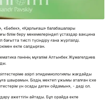
к», «Бөбек», «Қарлығаш» балабақшалары
ы білім беру мекемелеріндегі ұстаздар вакцина
 бағытта тиісті түсіндіру ғана жүргізілді.
ркімен екпе салдырған.
тематика пәнінің мұғалімі Алтынбек Жұмагелдиев
рды.
тестеріме қазіргі эпидемиологиялық жағдайды
уға шақырамын. Біздің мектеп ұжымы аталған іске
тестерім үн қосады деген ойдамын», - деді ол.
ару қажеттігін айтады. Бұл орайда екпе