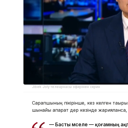
Jibek Joly телеарнасы эфирінен скрин
Сарапшының пікірінше, кез келген тақырып
шынайы ақпарат дер кезінде жарияланса, а
— Басты мәселе — қоғамның ақ