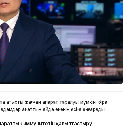
қа қатысты жалған ақпарат таралуы мүмкін, бірақ
дамдар ақиқаттың қайда екенін өзі-ақ аңғарады.
параттық иммунитетін қалыптастыру