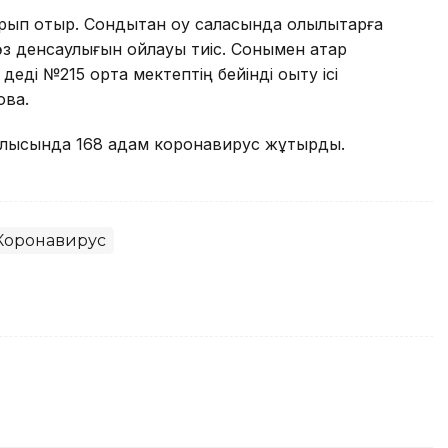
рып отыр. Сондықтан оқу саласында олқылықтарға
 өз денсаулығын ойлауы тиіс. Сонымен қатар
 деді №215 орта мектептің бейінді оқыту ісі
ова.
блысында 168 адам коронавирус жұқтырды.
Коронавирус