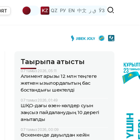
KZ
QZ
РУ
EN
中文
ق ز
ЎЗ
ORT
Тақырыпқа қатысты
07 тамыз 2026, 05:11
Алимент қарызы 12 млн теңгеге
жеткен қызылордалықтың бас
бостандығы шектелді
07 тамыз 2026, 01:49
ШҚО-дағы өзен-көлдер суын
заңсыз пайдаланудың 10 дерегі
анықталды
07 тамыз 2026, 00:09
Өскеменде дауылдан кейін