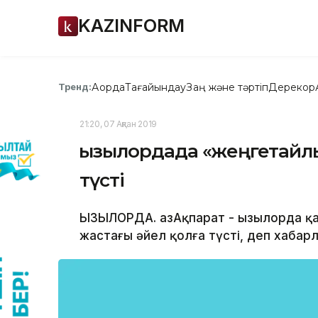
KAZINFORM
Ақорда
Тағайындау
Заң және тәртіп
Дерекқор
Тренд:
21:20, 07 Ақпан 2019
Қызылордада «жеңгетайл
түсті
ҚЫЗЫЛОРДА. ҚазАқпарат - Қызылорда 
жастағы әйел қолға түсті, деп хабарл