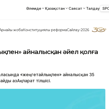
Әлемде
Қазақстан
Саясат
Талдау
SP
Арнайы жоба
Конституциялық реформа
Сайлау-2026
ықпен» айналысқан әйел қолға
қаласында «жеңгетайлықпен» айналысқан 35
айды ҚазАқпарат тілшісі.