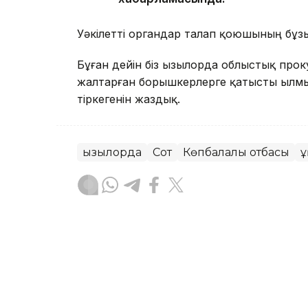
Уәкілетті органдар талап қоюшының бұзы
Бұған дейін біз Қызылорда облыстық про
жалтарған борышкерлерге қатысты Қылмы
тіркегенін жаздық.
Қызылорда
Сот
Көпбалалы отбасы
Қ
Назерке Саниязова
Авторлар