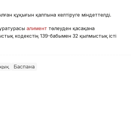
лған құқығын қалпына келтіруге міндеттелді.
куратурасы
алимент
төлеуден қасақана
стық кодекстің 139-бабымен 32 қылмыстық істі
ұқық
Баспана