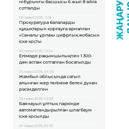
нің бұрынғы басшысы 6 жыл 8 айға
сотталды
06 тамыз 2026, 11:16
Прокуратура балалардың
құқықтарын қорғауға арналған
«Саналы ұрпақ» цифрлық жобасын
іске қосты
05 тамыз 2026, 13:54
Елімізде рақымшылықпен 1 300-
ден астам сотталған босатылды
05 тамыз 2026, 04:34
Жамбыл облысында сатып
алынған жер теліміне бөтен дүкен
рәсімделген
05 тамыз 2026, 02:59
Баянауыл ұлттық паркінде
автоматтандырылған шлагбаум
іске қосылды
05 тамыз 2026, 02:45