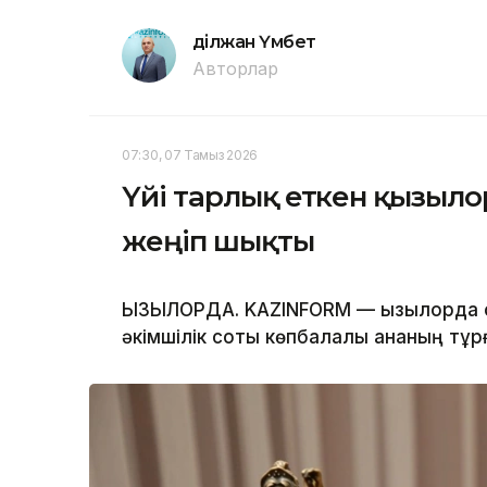
Әділжан Үмбет
Авторлар
07:30, 07 Тамыз 2026
Үйі тарлық еткен қызыло
жеңіп шықты
ҚЫЗЫЛОРДА. KAZINFORM — Қызылорда
әкімшілік соты көпбалалы ананың тұр