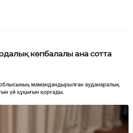
рдалық көпбалалы ана сотта
 облысының мамандандырылған ауданаралық
ғын үй құқығын қорғады.