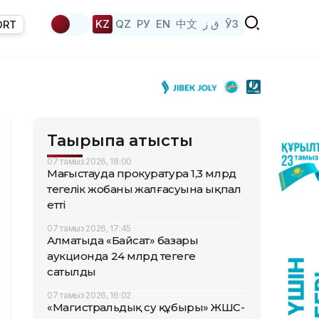
KZ
QZ
РУ
EN
中文
ق ز
ЎЗ
ORT
Тақырыпқа қатысты
07 тамыз 2026, 18:00
Маңғыстауда прокуратура 1,3 млрд
теңгелік жобаның жалғасуына ықпал
етті
07 тамыз 2026, 17:45
Алматыда «Байсат» базары
аукционда 24 млрд теңгеге
сатылды
07 тамыз 2026, 16:02
«Магистральдық су құбыры» ЖШС-