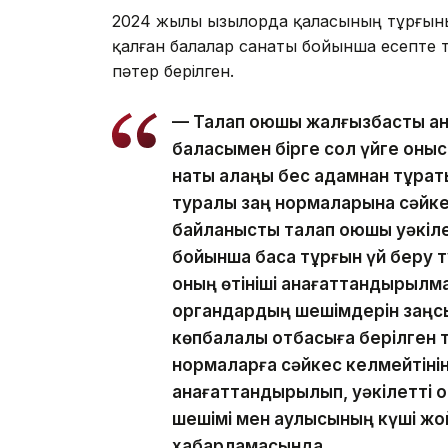
2024 жылы Қызылорда қаласының тұрғын
қалған балалар санаты бойынша есепте 
пәтер берілген.
— Талап қоюшы жалғызбасты ан
баласымен бірге сол үйге қоныс
нақты алаңы бес адамнан тұрат
туралы заң нормаларына сәйкес
байланысты талап қоюшы уәкіле
бойынша басқа тұрғын үй беру 
оның өтініші қанағаттандырылма
органдардың шешімдерін заңсы
көпбалалы отбасыға берілген т
нормаларға сәйкес келмейтінін
қанағаттандырылып, уәкілетті 
шешімі мен қаулысының күші жо
хабарламасында.