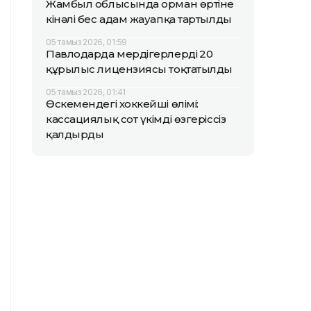
Жамбыл облысында орман өртіне
кінәлі бес адам жауапқа тартылды
05 тамыз 2026, 01:59
Павлодарда мердігерлердің 20
құрылыс лицензиясы тоқтатылды
05 тамыз 2026, 01:41
Өскемендегі хоккейші өлімі:
кассациялық сот үкімді өзгеріссіз
қалдырды