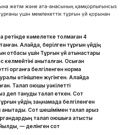
ына жетім және ата-анасының қамқорлығынсыз
тұрғаны үшін мемлекеттік тұрғын үй қорынан
а ретінде кәмелетке толмаған 4
танған. Алайда, берілген тұрғын үйдің
ын отбасы үшін Тұрғын үй қатынастары
 келмейтіні анықталған. Осыған
тті органға белгіленген норма
туралы өтінішпен жүгінген. Алайда
ған. Талап қоюшы уәкілетті
з деп тануды талап еткен. Сот
ұрғын үйдің заңнамада белгіленген
 анықтады. Сот шешімімен талап арыз
органдардың талап қоюшыға қатысты
йылды, — делінген сот