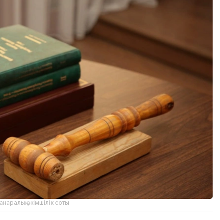
аралық әкімшілік соты