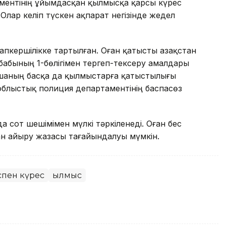
ментінің ұйымдасқан қылмысқа қарсы күрес
 Олар келіп түскен ақпарат негізінде жедел
кершілікке тартылған. Оған қатысты Қазақстан
бабының 1-бөлігімен тергеп-тексеру амалдары
матшаның басқа да қылмыстарға қатыстылығы
облыстық полиция департаментінің баспасөз
 сот шешімімен мүлкі тәркіленеді. Оған бес
ан айыру жазасы тағайындалуы мүмкін.
спен күрес
Қылмыс