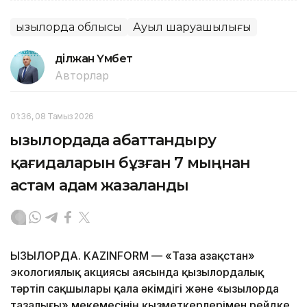
Қызылорда облысы
Ауыл шаруашылығы
Әділжан Үмбет
Авторлар
01:36, 08 Тамыз 2026
Қызылордада абаттандыру
қағидаларын бұзған 7 мыңнан
астам адам жазаланды
ҚЫЗЫЛОРДА. KAZINFORM — «Таза Қазақстан»
экологиялық акциясы аясында қызылордалық
тәртіп сақшылары қала әкімдігі және «Қызылорда
тазалығы» мекемесінің қызметкерлерімен рейдке