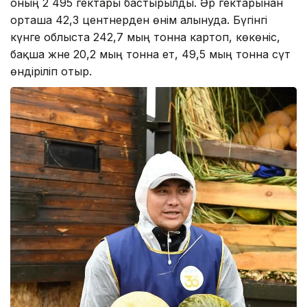
оның 2 495 гектары бастырылды. Әр гектарынан
орташа 42,3 центнерден өнім алынуда. Бүгінгі
күнге облыста 242,7 мың тонна картоп, көкөніс,
бақша және 20,2 мың тонна ет, 49,5 мың тонна сүт
өндіріліп отыр.