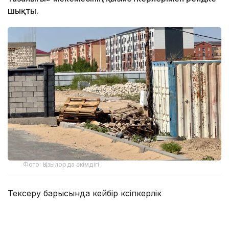
шықты.
Фото: Қызылорда әкімдігі
Тексеру барысында кейбір кәсіпкерлік
нысандарында абаттандыру және тазалық
талаптарының сақталмағаны анықталды. Осыған