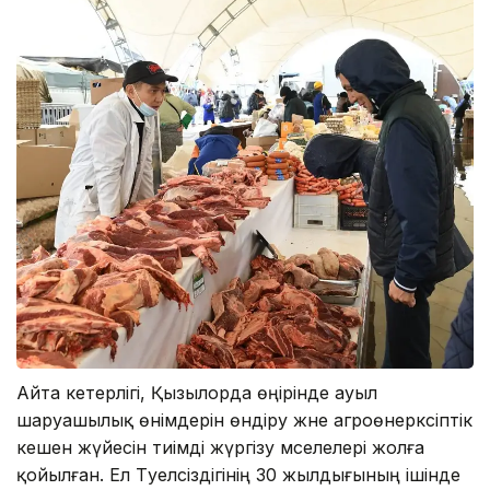
Айта кетерлігі, Қызылорда өңірінде ауыл
шаруашылық өнімдерін өндіру және агроөнеркәсіптік
кешен жүйесін тиімді жүргізу мәселелері жолға
қойылған. Ел Тәуелсіздігінің 30 жылдығының ішінде