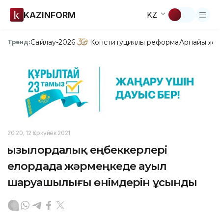
KAZINFORM
KZ
Сайлау-2026
Конституциялық реформа
Арнайы жо
Тренд:
20:20, 12 Қыркүйек 2021
Қызылордалық еңбеккерлері
елордада жәрмеңкеде ауыл
шаруашылығы өнімдерін ұсынды