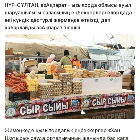
НҰР-СҰЛТАН. ҚазАқпарат - Қызылорда облысы ауыл
шаруашылығы саласының еңбеккерлері елордада
екі күндік дәстүрлі жәрмеңке өткізді, деп
хабарлайды ҚазАқпарат тілшісі.
Жәрмеңкеде қызылордалық еңбеккерлер «Хан
Шатыры» сауда орталығының жанында бас қала