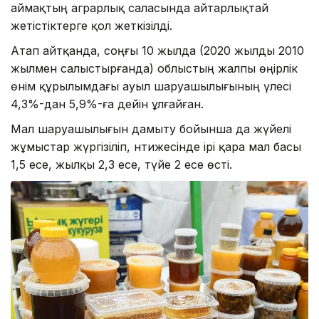
аймақтың аграрлық саласында айтарлықтай
жетістіктерге қол жеткізілді.
Атап айтқанда, соңғы 10 жылда (2020 жылды 2010
жылмен салыстырғанда) облыстың жалпы өңірлік
өнім құрылымдағы ауыл шаруашылығының үлесі
4,3%-дан 5,9%-ға дейін ұлғайған.
Мал шаруашылығын дамыту бойынша да жүйелі
жұмыстар жүргізіліп, нәтижесінде ірі қара мал басы
1,5 есе, жылқы 2,3 есе, түйе 2 есе өсті.