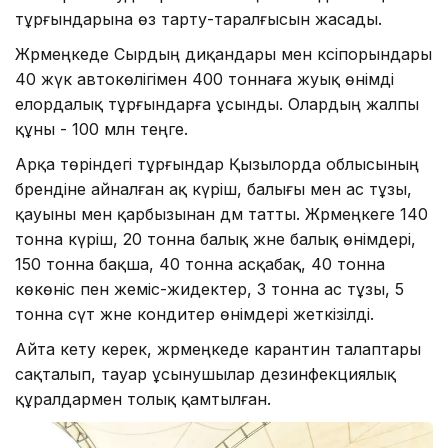
тұрғындарына өз тарту-таралғысын жасады.
Жәрмеңкеде Сырдың диқандары мен кәсіпорындары
40 жүк автокөлігімен 400 тоннаға жуық өнімді
елордалық тұрғындарға ұсынды. Олардың жалпы
құны - 100 млн теңге.
Арқа төріндегі тұрғындар Қызылорда облысының
брендіне айналған ақ күріш, балығы мен ас тұзы,
қауыны мен қарбызынан дәм татты. Жәрмеңкеге 140
тонна күріш, 20 тонна балық және балық өнімдері,
150 тонна бақша, 40 тонна асқабақ, 40 тонна
көкөніс пен жеміс-жидектер, 3 тонна ас тұзы, 5
тонна сүт және кондитер өнімдері жеткізілді.
Айта кету керек, жәрмеңкеде карантин талаптары
сақталып, тауар ұсынушылар дезинфекциялық
құралдармен толық қамтылған.