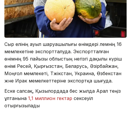
Сыр елінің ауыл шаруашылығы өнімдері әлемнің 16
мемлекетіне экспортталуда. Экспортталған
өнімнің 95 пайызы облыстың негізгі дақылы күріш
өнімі Ресей, Қырғызстан, Беларусь, Әзірбайжан,
Моңғол мемлекеті, Тәжікстан, Украина, Өзбекстан
және Ирак мемелкеттеріне экспортқа шығуда.
Еске салсақ, Қызылордада бес жылда Арал теңіз
ұлтанына
1,1 миллион гектар
сексеуіл
отырғызылады