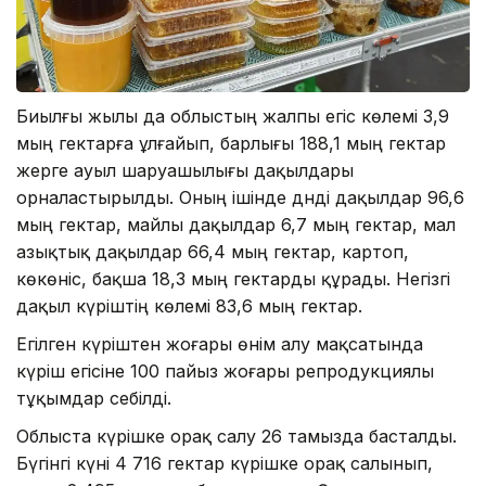
Биылғы жылы да облыстың жалпы егіс көлемі 3,9
мың гектарға ұлғайып, барлығы 188,1 мың гектар
жерге ауыл шаруашылығы дақылдары
орналастырылды. Оның ішінде дәндi дақылдар 96,6
мың гектар, майлы дақылдар 6,7 мың гектар, мал
азықтық дақылдар 66,4 мың гектар, картоп,
көкөнiс, бақша 18,3 мың гектарды құрады. Негізгі
дақыл күрiштің көлемі 83,6 мың гектар.
Егілген күріштен жоғары өнім алу мақсатында
күріш егісіне 100 пайыз жоғары репродукциялы
тұқымдар себілді.
Облыста күрішке орақ салу 26 тамызда басталды.
Бүгінгі күні 4 716 гектар күрішке орақ салынып,