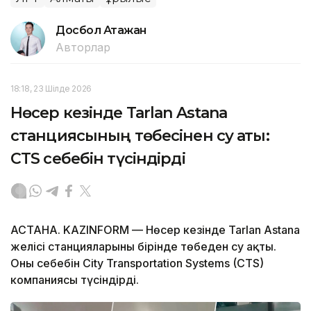
Досбол Атажан
Авторлар
18:18, 23 Шілде 2026
Нөсер кезінде Tarlan Astana
станциясының төбесінен су ақты:
CTS себебін түсіндірді
АСТАНА. KAZINFORM — Нөсер кезінде Tarlan Astana
желісі станцияларының бірінде төбеден су ақты.
Оның себебін City Transportation Systems (CTS)
компаниясы түсіндірді.