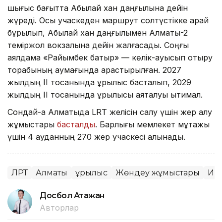
шығыс бағытта Абылай хан даңғылына дейін
жүреді. Осы учаскеден маршрут солтүстікке қарай
бұрылып, Абылай хан даңғылымен Алматы-2
теміржол вокзалына дейін жалғасады. Соңғы
аялдама «Райымбек батыр» — көлік-ауысып отыру
торабының аумағында қарастырылған. 2027
жылдың ІІ тоқсанында құрылыс басталып, 2029
жылдың ІІ тоқсанында құрылысы аяқталуы ықтимал.
Сондай-ақ Алматыда LRT желісін салу үшін жер алу
жұмыстары
басталды
. Барлығы мемлекет мұқтажы
үшін 4 ауданның 270 жер учаскесі алынады.
ЛРТ
Алматы
Құрылыс
Жөндеу жұмыстары
Ин
Досбол Атажан
Авторлар