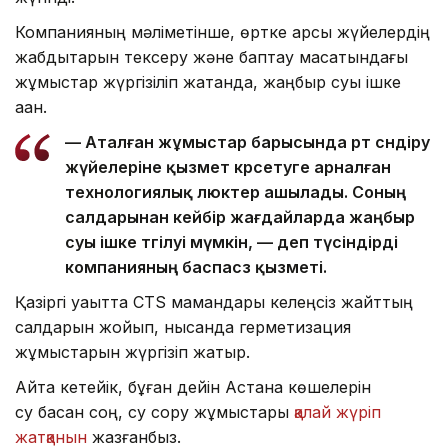
Компанияның мәліметінше, өртке қарсы жүйелердің
жабдықтарын тексеру және баптау мақсатындағы
жұмыстар жүргізіліп жатқанда, жаңбыр суы ішке
аққан.
— Аталған жұмыстар барысында өрт сөндіру
жүйелеріне қызмет көрсетуге арналған
технологиялық люктер ашылады. Соның
салдарынан кейбір жағдайларда жаңбыр
суы ішке төгілуі мүмкін, — деп түсіндірді
компанияның баспасөз қызметі.
Қазіргі уақытта CTS мамандары келеңсіз жайттың
салдарын жойып, нысанда герметизация
жұмыстарын жүргізіп жатыр.
Айта кетейік, бұған дейін Астана көшелерін
су басқан соң, су сору жұмыстары
қалай жүріп
жатқанын
жазғанбыз.