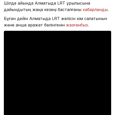
Шілде айында Алматыда LRT құрылысына
дайындықтың жаңа кезеңі басталғаны
хабарланды
.
Бұған дейін Алматыда LRT желісін кім салатынын
және қанша қаражат бөлінгенін
жазғанбыз
.