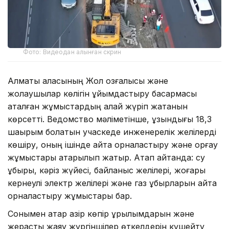
Фото: Видеодан алынған скрин
Алматы қаласының Жол қозғалысы және
жолаушылар көлігін ұйымдастыру басқармасы
аталған жұмыстардың қалай жүріп жатқанын
көрсетті. Ведомство мәліметінше, ұзындығы 18,3
шақырым болатын учаскеде инженерелік желілерді
көшіру, оның ішінде қайта орналастыру және қорғау
жұмыстары атқарылып жатыр. Атап айтқанда: су
құбыры, кәріз жүйесі, байланыс желілері, жоғары
кернеулі электр желілері және газ құбырларын қайта
орналастыру жұмыстары бар.
Сонымен қатар қазір көпір құрылымдарын және
жерасты жаяу жүргіншілер өткелдерін күшейту