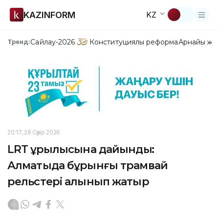
KAZINFORM
KZ
Сайлау-2026
Конституциялық реформа
Арнайы жо
Тренд:
20:17, 28 Сәуір 2026
LRT құрылысына дайындық:
Алматыда бұрынғы трамвай
рельстері алынып жатыр