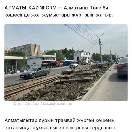
АЛМАТЫ. KAZINFORM — Алматының Төле би
көшесінде жол жұмыстары жүргізіліп жатыр.
Фото: Досбол Атажан/Kazinform
Алматылықтар бұрын трамвай жүрген көшенің
ортасында жұмысшылар ескі рельстерді алып