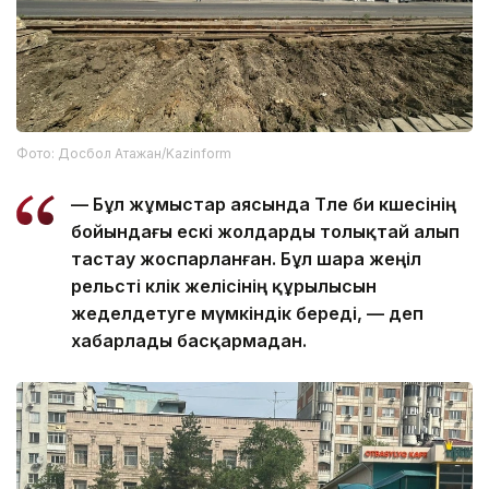
Фото: Досбол Атажан/Kazinform
— Бұл жұмыстар аясында Төле би көшесінің
бойындағы ескі жолдарды толықтай алып
тастау жоспарланған. Бұл шара жеңіл
рельсті көлік желісінің құрылысын
жеделдетуге мүмкіндік береді, — деп
хабарлады басқармадан.