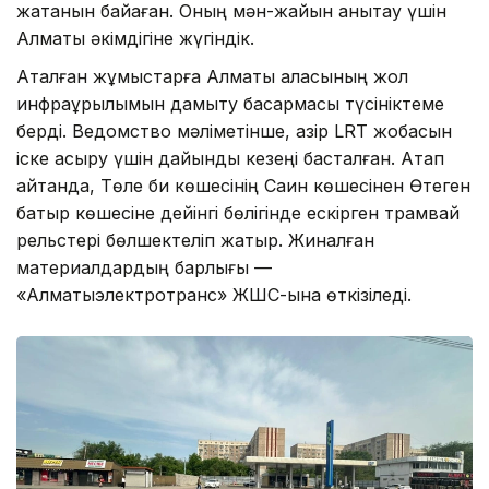
жатқанын байқаған. Оның мән-жайын анықтау үшін
Алматы әкімдігіне жүгіндік.
Аталған жұмыстарға Алматы қаласының жол
инфрақұрылымын дамыту басқармасы түсініктеме
берді. Ведомство мәліметінше, қазір LRT жобасын
іске асыру үшін дайындық кезеңі басталған. Атап
айтқанда, Төле би көшесінің Саин көшесінен Өтеген
батыр көшесіне дейінгі бөлігінде ескірген трамвай
рельстері бөлшектеліп жатыр. Жиналған
материалдардың барлығы —
«Алматыэлектротранс» ЖШС-ына өткізіледі.