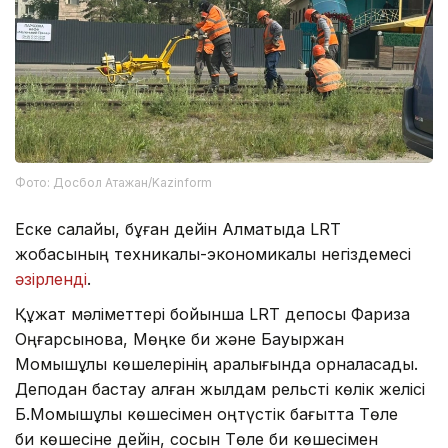
Фото: Досбол Атажан/Kazinform
Еске салайық, бұған дейін Алматыда LRT
жобасының техникалық-экономикалық негіздемесі
әзірленді
.
Құжат мәліметтері бойынша LRT депосы Фариза
Оңғарсынова, Мөңке би және Бауыржан
Момышұлы көшелерінің аралығында орналасады.
Деподан бастау алған жылдам рельсті көлік желісі
Б.Момышұлы көшесімен оңтүстік бағытта Төле
би көшесіне дейін, сосын Төле би көшесімен