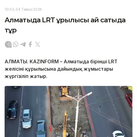
10:03, 04 Тамыз 2026
Алматыда LRT құрылысы қай сатыда
тұр
АЛМАТЫ. KAZINFORM – Алматыда бірінші LRT
желісінің құрылысына дайындық жұмыстары
жүргізіліп жатыр.