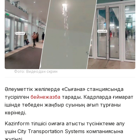
Фото: Видеодан скрин
Әлеуметтік желілерде «Сығанақ» станциясында
түсірілген
бейнежазба
тарады. Кадрларда ғимарат
ішінде төбеден жаңбыр суының ағып тұрғаны
көрінеді.
Kazinform тілшісі оқиғаға қатысты түсініктеме алу
үшін City Transportation Systems компаниясына
жүгінді.