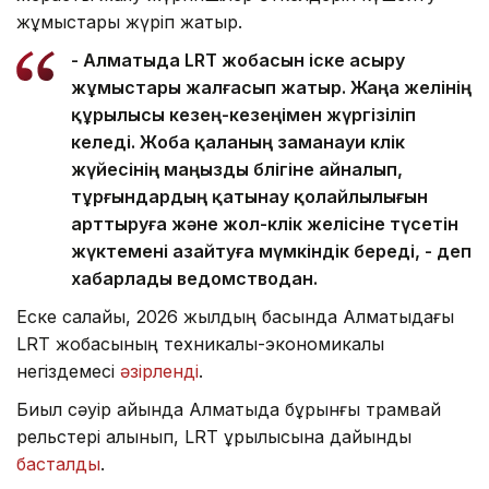
жұмыстары жүріп жатыр.
- Алматыда LRT жобасын іске асыру
жұмыстары жалғасып жатыр. Жаңа желінің
құрылысы кезең-кезеңімен жүргізіліп
келеді. Жоба қаланың заманауи көлік
жүйесінің маңызды бөлігіне айналып,
тұрғындардың қатынау қолайлылығын
арттыруға және жол-көлік желісіне түсетін
жүктемені азайтуға мүмкіндік береді, - деп
хабарлады ведомстводан.
Еске салайық, 2026 жылдың басында Алматыдағы
LRT жобасының техникалық-экономикалық
негіздемесі
әзірленді
.
Биыл сәуір айында Алматыда бұрынғы трамвай
рельстері алынып, LRT құрылысына дайындық
басталды
.