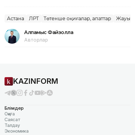
Астана
ЛРТ
Төтенше оқиғалар, апаттар
Жауын
Алпамыс Файзолла
Авторлар
KAZINFORM
Бөлімдер
Оқиға
Саясат
Талдау
Экономика