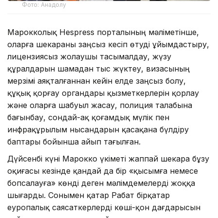
Фото: Анадолу
Марокколық Hespress порталының мәліметінше,
оларға шекараны заңсыз кесіп өтуді ұйымдастыру,
лицензиясыз жолаушы тасымалдау, жүзу
құралдарын шамадан тыс жүктеу, визасының
мерзімі аяқталғаннан кейін елде заңсыз болу,
құқық қорғау органдары қызметкерлерін қорлау
және оларға шабуыл жасау, полиция талабына
бағынбау, сондай-ақ қоғамдық мүлік пен
инфрақұрылым нысандарын қасақана бүлдіру
баптары бойынша айып тағылған.
Дүйсенбі күні Марокко үкіметі жаппай шекара бұзу
оқиғасы кезінде қандай да бір «қысымға немесе
бопсалауға» көнді деген мәлімдемелерді жоққа
шығарды. Сонымен қатар Рабат бірқатар
еуропалық саясаткерлерді көші-қон дағдарысын