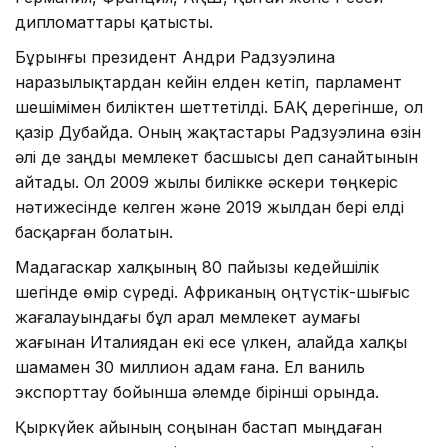
дипломаттары қатысты.
Бұрынғы президент Андри Радзуэлина
наразылықтардан кейін елден кетіп, парламент
шешімімен биліктен шеттетілді. БАҚ дерегінше, ол
қазір Дубайда. Оның жақтастары Радзуэлина өзін
әлі де заңды мемлекет басшысы деп санайтынын
айтады. Ол 2009 жылы билікке әскери төңкеріс
нәтижесінде келген және 2019 жылдан бері елді
басқарған болатын.
Мадагаскар халқының 80 пайызы кедейшілік
шегінде өмір сүреді. Африканың оңтүстік-шығыс
жағалауындағы бұл арал мемлекет аумағы
жағынан Италиядан екі есе үлкен, алайда халқы
шамамен 30 миллион адам ғана. Ел ваниль
экспорттау бойынша әлемде бірінші орында.
Қыркүйек айының соңынан бастап мыңдаған