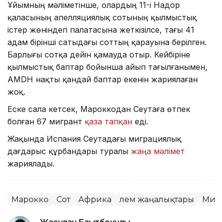
Ұйымның мәліметінше, олардың 11-і Надор
қаласының апелляциялық сотының қылмыстық
істер жөніндегі палатасына жеткізілсе, тағы 41
адам бірінші сатыдағы соттың қарауына берілген.
Барлығы сотқа дейін қамауда отыр. Кейбіріне
қылмыстық баптар бойынша айып тағылғанымен,
AMDH нақты қандай баптар екенін жариялаған
жоқ.
Еске сала кетсек, Мароккодан Сеутаға өтпек
болған 67 мигрант
қаза тапқан
еді.
Жақында Испания Сеутадағы миграциялық
дағдарыс құрбандары туралы
жаңа мәлімет
жариялады.
Марокко
Сот
Африка
Әлем жаңалықтары
Миг