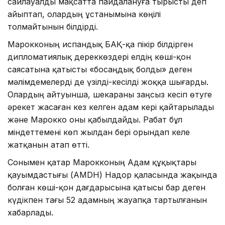
сайлауалды мақсатта пайдалануға тырысты деп
айыптап, олардың ұстанымына көңілі
толмайтынын білдірді.
Марокконың испандық БАҚ-қа пікір білдірген
дипломатиялық дереккөздері елдің көші-қон
саясатына қатысты «босаңдық болды» деген
мәлімдемелерді де үзілді-кесілді жоққа шығарды.
Олардың айтуынша, шекараны заңсыз кесіп өтуге
әрекет жасаған кез келген адам кері қайтарылады
және Марокко оны қабылдайды. Рабат бұл
міндеттемені көп жылдан бері орындап келе
жатқанын атап өтті.
Сонымен қатар Марокконың Адам құқықтары
қауымдастығы (AMDH) Надор қаласында жақында
болған көші-қон дағдарысына қатысы бар деген
күдікпен тағы 52 адамның жауапқа тартылғанын
хабарлады.