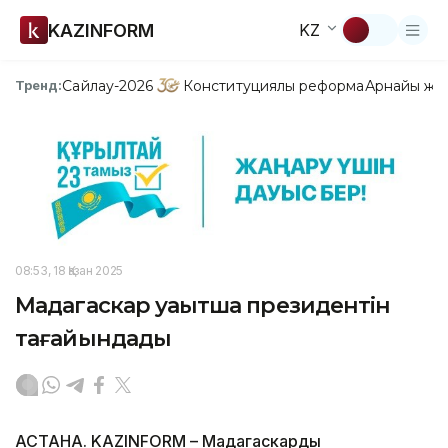
KAZINFORM
KZ
Сайлау-2026
Конституциялық реформа
Арнайы жо
Тренд:
08:53, 18 Қазан 2025
Мадагаскар уақытша президентін
тағайындады
АСТАНА. KAZINFORM – Мадагаскардың