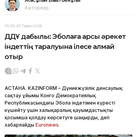
Жасұлан Бақытбекұлы
Авторлар
05:36, 05 Тамыз 2026
ДДҰ дабылы: Эболаға қарсы әрекет
індеттің таралуына ілесе алмай
отыр
АСТАНА. KAZINFORM – Дүниежүзілік денсаулық
сақтау ұйымы Конго Демократиялық
Республикасындағы Эбола індетімен күресті
күшейту үшін халықаралық қауымдастықты
қосымша қолдау көрсетуге шақырды, деп
хабарлайды
Еuronews
.