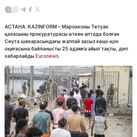
АСТАНА. KAZINFORM – Марокконың Тетуан
қаласының прокуратурасы өткен аптада болған
Сеута шекарасындағы жаппай заңсыз көші-қон
оқиғасына байланысты 25 адамға айып тақты, деп
хабарлайды
Еuronews
.