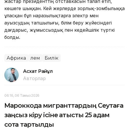
жастар президенттің отставкасын талап етіп,
көшеге шыққан. Кей жерлерде зорлық-зомбылыққа
ұласқан бұл наразылықтарға электр мен
ауызсудың тапшылығы, білім беру жүйесіндегі
дағдарыс, жұмыссыздық пен кедейшілік түрткі
болды.
Африка
Әлем
Билік
Асхат Райқұл
Авторлар
06:16, 06 Тамыз 2026
Мароккода мигранттардың Сеутаға
заңсыз кіру ісіне қатысты 25 адам
сотқа тартылды