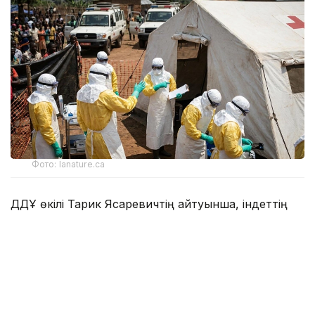
Фото: lanature.ca
ДДҰ өкілі Тарик Ясаревичтің айтуынша, індеттің
таралу қарқыны оған қарсы қабылданып жатқан
шаралардан асып түсіп отыр.
– Өкінішке қарай, індет әлі де кеңейіп жатыр
және қазіргі әрекет ету жүйесінің
мүмкіндігінен асып түсті. Бізге тек