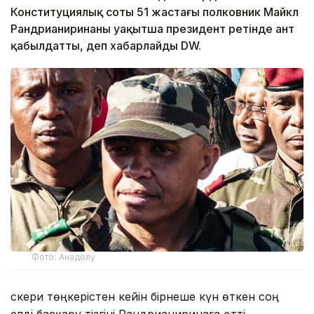
Конституциялық соты 51 жастағы полковник Майкл
Рандрианиринаны уақытша президент ретінде ант
қабылдатты, деп хабарлайды DW.
Фото: Анадолу
Әскери төңкерістен кейін бірнеше күн өткен соң
елді басқару тізгіні Рандрианиринаға өтті.