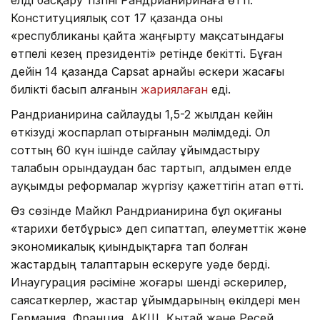
Конституциялық сот 17 қазанда оны
«республиканы қайта жаңғырту мақсатындағы
өтпелі кезең президенті» ретінде бекітті. Бұған
дейін 14 қазанда Capsat арнайы әскери жасағы
билікті басып алғанын
жариялаған
еді.
Рандрианирина сайлауды 1,5-2 жылдан кейін
өткізуді жоспарлап отырғанын мәлімдеді. Ол
соттың 60 күн ішінде сайлау ұйымдастыру
талабын орындаудан бас тартып, алдымен елде
ауқымды реформалар жүргізу қажеттігін атап өтті.
Өз сөзінде Майкл Рандрианирина бұл оқиғаны
«тарихи бетбұрыс» деп сипаттап, әлеуметтік және
экономикалық қиындықтарға тап болған
жастардың талаптарын ескеруге уәде берді.
Инаугурация рәсіміне жоғары шенді әскерилер,
саясаткерлер, жастар ұйымдарының өкілдері мен
Германия, Франция, АҚШ, Қытай және Ресей