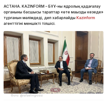
АСТАНА. KAZINFORM – БҰҰ-ның ядролық қадағалау
органының басшысы тараптар «өте маңызды кезеңде»
тұрғанын мәлімдеді, деп хабарлайды
Kazinform
агенттігінің меншікті тілшісі.
Фото: @rafaelmgrossi