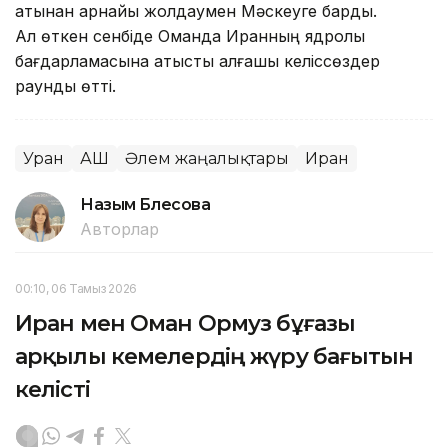
атынан арнайы жолдаумен Мәскеуге барды.
Ал өткен сенбіде Оманда Иранның ядролық
бағдарламасына қатысты алғашқы келіссөздер
раунды өтті.
Уран
АҚШ
Әлем жаңалықтары
Иран
Назым Бөлесова
Авторлар
00:10, 06 Тамыз 2026
Иран мен Оман Ормуз бұғазы
арқылы кемелердің жүру бағытын
келісті