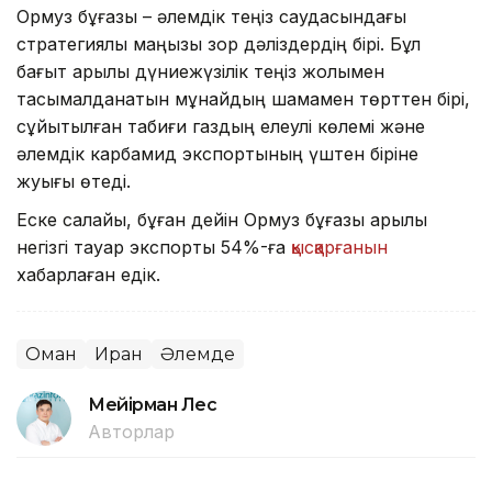
Ормуз бұғазы – әлемдік теңіз саудасындағы
стратегиялық маңызы зор дәліздердің бірі. Бұл
бағыт арқылы дүниежүзілік теңіз жолымен
тасымалданатын мұнайдың шамамен төрттен бірі,
сұйытылған табиғи газдың елеулі көлемі және
әлемдік карбамид экспортының үштен біріне
жуығы өтеді.
Еске салайық, бұған дейін Ормуз бұғазы арқылы
негізгі тауар экспорты 54%-ға
қысқарғанын
хабарлаған едік.
Оман
Иран
Әлемде
Мейірман Лес
Авторлар