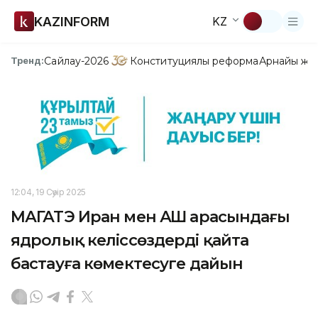
KAZINFORM
KZ
Сайлау-2026
Конституциялық реформа
Арнайы жо
Тренд:
12:04, 19 Сәуір 2025
МАГАТЭ Иран мен АҚШ арасындағы
ядролық келіссөздерді қайта
бастауға көмектесуге дайын