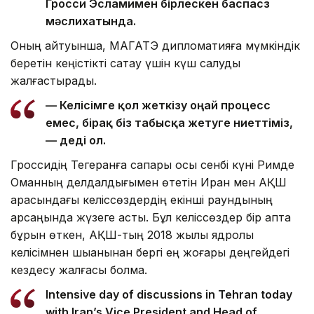
Гросси Эсламимен бірлескен баспасөз
мәслихатында.
Оның айтуынша, МАГАТЭ дипломатияға мүмкіндік
беретін кеңістікті сақтау үшін күш салуды
жалғастырады.
— Келісімге қол жеткізу оңай процесс
емес, бірақ біз табысқа жетуге ниеттіміз,
— деді ол.
Гроссидің Тегеранға сапары осы сенбі күні Римде
Оманның делдалдығымен өтетін Иран мен АҚШ
арасындағы келіссөздердің екінші раундының
қарсаңында жүзеге асты. Бұл келіссөздер бір апта
бұрын өткен, АҚШ-тың 2018 жылы ядролық
келісімнен шыққанынан бергі ең жоғары деңгейдегі
кездесу жалғасы болмақ.
Intensive day of discussions in Tehran today
with Iran’s Vice President and Head of