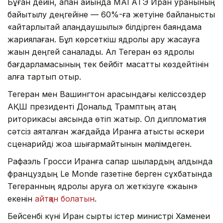
Бұған дейін, ақпан айында МАГАТЭ Иран уранының
байытылу деңгейіне — 60%-ға жетуіне байланысты
«айтарлықтай алаңдаушылық» білдірген баяндама
жариялаған. Бұл көрсеткіш ядролық қару жасауға
жақын деңгей саналады. Ал Тегеран өз ядролық
бағдарламасының тек бейбіт мақсатты көздейтінін
алға тартып отыр.
Тегеран мен Вашингтон арасындағы келіссөздер
АҚШ президенті Дональд Трамптың қатаң
риторикасы аясында өтіп жатыр. Ол дипломатия
сәтсіз аяқталған жағдайда Иранға қатысты әскери
сценарийді жоққа шығармайтынын мәлімдеген.
Рафаэль Гросси Иранға сапар шылардың алдында
француздың Le Monde газетіне берген сұхбатында
Тегеранның ядролық қаруға қол жеткізуге «жақын»
екенін
айтқан болатын
.
Бейсенбі күні Иран сыртқы істер министрі Хаменеи