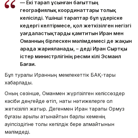
— Екі тарап ұсынған бағыттың
географиялық координаттары толық
келісілді. Үшінші тараптар бұл үдеріске
кедергі келтірмесе, қол жеткізілген негізгі
уағдаластықтарды қамтитын Иран мен
Оманның бірлескен мәлімдемесі де жақын
арада жарияланады, – деді Иран Сыртқы
істер министрлігінің ресми өкілі Эсмаил
Бағаи.
Бұл туралы Иранның мемлекеттік БАҚ-тары
хабарлады.
Оның сөзінше, Оманмен жүргізілген келіссөздер
кәсіби деңгейде өтіп, нақты нәтижелерге қол
жеткізіліп жатыр. Дегенмен Иран тарапы Ормуз
бұғазы арқылы қатынайтын барлық кеменің
қауіпсіздігіне толық кепілдік бере алмайтынын
мәлімдеді.