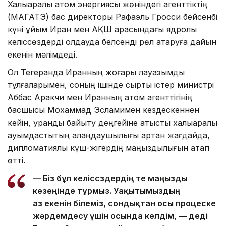
Халықаралық атом энергиясы жөніндегі агенттіктің
(МАГАТЭ) бас директоры Рафаэль Гросси бейсенбі
күні ұйым Иран мен АҚШ арасындағы ядролық
келіссөздерді қолдауда белсенді рөл атқаруға дайын
екенін мәлімдеді.
Ол Тегеранда Иранның жоғары лауазымды
тұлғаларымен, соның ішінде сыртқы істер министрі
Аббас Аракчи мен Иранның атом агенттігінің
басшысы Мохаммад Эсламимен кездескеннен
кейін, уранды байыту деңгейіне қатысты халықаралық
қауымдастықтың алаңдаушылығы артқан жағдайда,
дипломатиялық күш-жігердің маңыздылығын атап
өтті.
— Біз бұл келіссөздердің өте маңызды
кезеңінде тұрмыз. Уақытымыздың
аз екенін білеміз, сондықтан осы процеске
жәрдемдесу үшін осында келдім, — деді