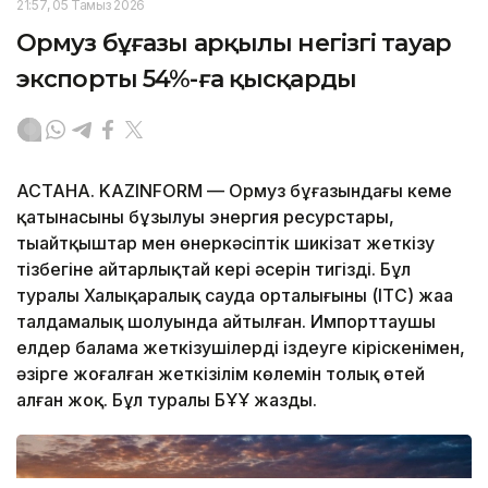
21:57, 05 Тамыз 2026
Ормуз бұғазы арқылы негізгі тауар
экспорты 54%-ға қысқарды
АСТАНА. KAZINFORM — Ормуз бұғазындағы кеме
қатынасының бұзылуы энергия ресурстары,
тыңайтқыштар мен өнеркәсіптік шикізат жеткізу
тізбегіне айтарлықтай кері әсерін тигізді. Бұл
туралы Халықаралық сауда орталығының (ITC) жаңа
талдамалық шолуында айтылған. Импорттаушы
елдер балама жеткізушілерді іздеуге кіріскенімен,
әзірге жоғалған жеткізілім көлемін толық өтей
алған жоқ. Бұл туралы БҰҰ жазды.