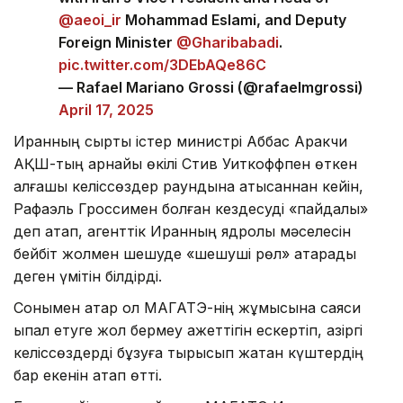
@aeoi_ir
Mohammad Eslami, and Deputy
Foreign Minister
@Gharibabadi
.
pic.twitter.com/3DEbAQe86C
— Rafael Mariano Grossi (@rafaelmgrossi)
April 17, 2025
Иранның сыртқы істер министрі Аббас Аракчи
АҚШ-тың арнайы өкілі Стив Уиткоффпен өткен
алғашқы келіссөздер раундына қатысқаннан кейін,
Рафаэль Гроссимен болған кездесуді «пайдалы»
деп атап, агенттік Иранның ядролық мәселесін
бейбіт жолмен шешуде «шешуші рөл» атқарады
деген үмітін білдірді.
Сонымен қатар ол МАГАТЭ-нің жұмысына саяси
ықпал етуге жол бермеу қажеттігін ескертіп, қазіргі
келіссөздерді бұзуға тырысып жатқан күштердің
бар екенін атап өтті.