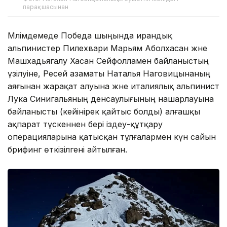
парақшасынан
Мәлімдемеде Победа шыңында ирандық
альпинистер Пилехвари Марьям Аболхасан және
Машхадьягалу Хасан Сейфолламен байланыстың
үзілуіне, Ресей азаматы Наталья Наговицынаның
аяғынан жарақат алуына және италиялық альпинист
Лука Синигальяның денсаулығының нашарлауына
байланысты (кейінірек қайтыс болды) алғашқы
ақпарат түскеннен бері іздеу-құтқару
операцияларына қатысқан тұлғалармен күн сайын
брифинг өткізілгені айтылған.