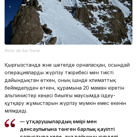
Фото: Ak-Sai Travel
Қырғызстанда және шетелде орналасқан, осындай
операцияларды жүргізу тәжірибесі мен тиісті
дайындықтан өткен, оның ішінде климаттық
бейімделуден өткен, құрамына 20 маман кіретін
альпинистер кеңесі биылғы маусымда іздеу-
құтқару жұмыстарын жүргізу мүмкін емес екенін
мәлімдеді.
— Құтқарушылардың өмірі мен
денсаулығына төнген барлық қауіпті
салыстыра келе, ауа райының күрделі