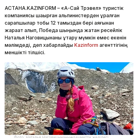
АСТАНА.KAZINFORM – «Ақ-Сай Трэвел» туристік
компаниясы шақырған альпинистерден құралған
сарапшылар тобы 12 тамыздан бері аяғынан
жарақат алып, Победа шыңында жатқан ресейлік
Наталья Наговицынаны құтқару мүмкін емес екенін
мәлімдеді, деп хабарлайды
Kazinform
агенттігінің
меншікті тілшісі.
Фото: Наталья Наговицынаның әлеуметтік желідегі