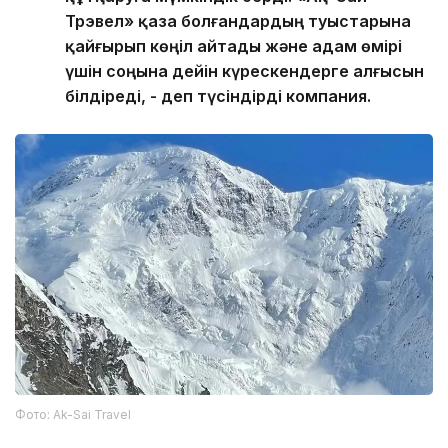
Трэвел» қаза болғандардың туыстарына
қайғырып көңіл айтады және адам өмірі
үшін соңына дейін күрескендерге алғысын
білдіреді, - деп түсіндірді компания.
Фото: Ak-Sai Travel