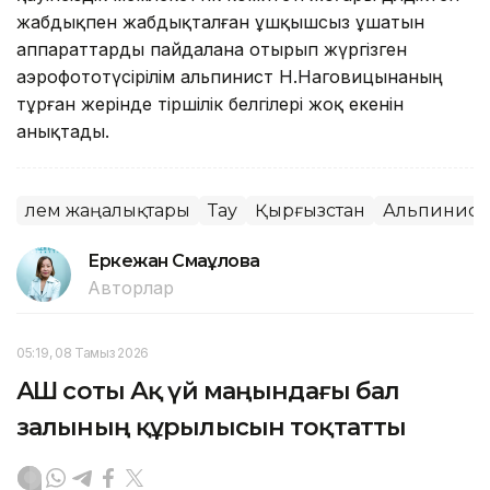
жабдықпен жабдықталған ұшқышсыз ұшатын
аппараттарды пайдалана отырып жүргізген
аэрофототүсірілім альпинист Н.Наговицынаның
тұрған жерінде тіршілік белгілері жоқ екенін
анықтады.
Әлем жаңалықтары
Тау
Қырғызстан
Альпинист
Еркежан Смағұлова
Авторлар
05:19, 08 Тамыз 2026
АҚШ соты Ақ үй маңындағы бал
залының құрылысын тоқтатты