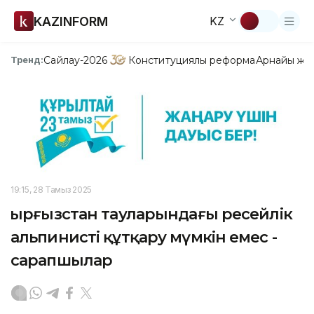
KAZINFORM
KZ
Сайлау-2026
Конституциялық реформа
Арнайы жо
Тренд:
19:15, 28 Тамыз 2025
Қырғызстан тауларындағы ресейлік
альпинисті құтқару мүмкін емес -
сарапшылар