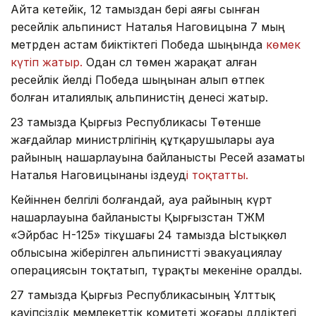
Айта кетейік, 12 тамыздан бері аяғы сынған
ресейлік альпинист Наталья Наговицына 7 мың
метрден астам биіктіктегі Победа шыңында
көмек
күтіп жатыр.
Одан сәл төмен жарақат алған
ресейлік әйелді Победа шыңынан алып өтпек
болған италиялық альпинистің денесі жатыр.
23 тамызда Қырғыз Республикасы Төтенше
жағдайлар министрлігінің құтқарушылары ауа
райының нашарлауына байланысты Ресей азаматы
Наталья Наговицынаны іздеуд
і тоқтатты.
Кейіннен белгілі болғандай, ауа райының күрт
нашарлауына байланысты Қырғызстан ТЖМ
«Эйрбас Н-125» тікұшағы 24 тамызда Ыстықкөл
облысына жіберілген альпинистті эвакуациялау
операциясын тоқтатып, тұрақты мекеніне оралды.
27 тамызда Қырғыз Республикасының Ұлттық
қауіпсіздік мемлекеттік комитеті жоғары дәлдіктегі