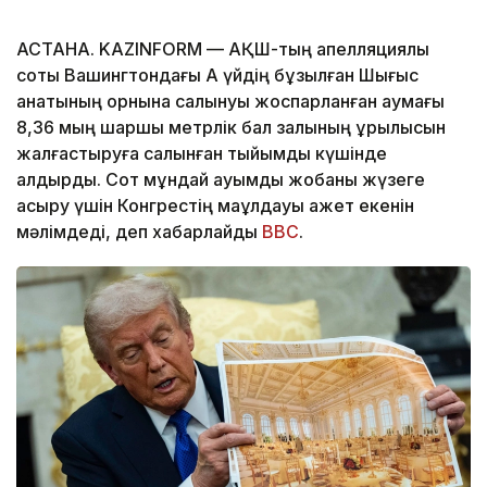
АСТАНА. KAZINFORM — АҚШ-тың апелляциялық
соты Вашингтондағы Ақ үйдің бұзылған Шығыс
қанатының орнына салынуы жоспарланған аумағы
8,36 мың шаршы метрлік бал залының құрылысын
жалғастыруға салынған тыйымды күшінде
қалдырды. Сот мұндай ауқымды жобаны жүзеге
асыру үшін Конгрестің мақұлдауы қажет екенін
мәлімдеді, деп хабарлайды
BBC
.