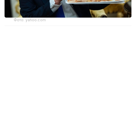
Фото: yahoo.com
Апелляциялық алқаның үш судьясының екеуі бұл
шешімді қолдады. Алайда тыйым тек жердің
үстіндегі жұмыстарға қатысты. Жобаның жерасты
бөлігінің құрылысы әзірге жалғаса береді. Онда
бомбадан қорғанатын баспана және басқа
да нысандар орналастырылмақ.
Дау Дональд Трамп әкімшілігі Ақ үйдің Шығыс
қанатын бұзып, Конгрестің алдын ала
мақұлдауынсыз құрылыс жұмыстарын бастағаннан
кейін туындады. Жобаға қарсы АҚШ-тың тарихи
мұрасын сақтау жөніндегі ұлттық қоры сотқа
шағым түсірді.
Бұған дейін федералдық сот жердің үстіндегі