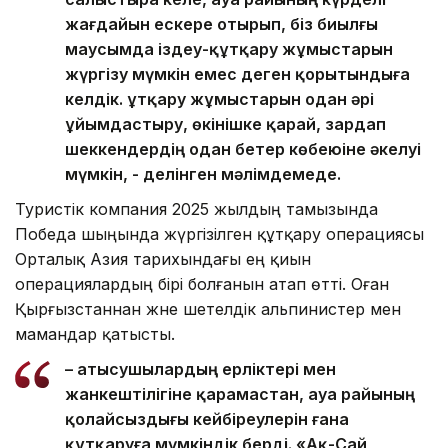
жағдайын ескере отырып, біз биылғы
маусымда іздеу-құтқару жұмыстарын
жүргізу мүмкін емес деген қорытындыға
келдік. Құтқару жұмыстарын одан әрі
ұйымдастыру, өкінішке қарай, зардап
шеккендердің одан бетер көбеюіне әкелуі
мүмкін, - делінген мәлімдемеде.
Туристік компания 2025 жылдың тамызында
Победа шыңында жүргізілген құтқару операциясы
Орталық Азия тарихындағы ең қиын
операциялардың бірі болғанын атап өтті. Оған
Қырғызстаннан және шетелдік альпинистер мен
мамандар қатысты.
– Қатысушылардың ерліктері мен
жанкештілігіне қарамастан, ауа райының
қолайсыздығы кейбіреулерін ғана
құтқаруға мүмкіндік берді. «Ақ-Сай