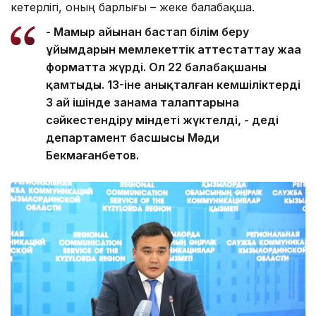
кетерлігі, оның барлығы – жеке балабақша.
- Мамыр айынан бастап білім беру
ұйымдарын мемлекеттік аттестаттау жаңа
форматта жүрді. Ол 22 балабақшаны
қамтыды. 13-іне анықталған кемшіліктерді
3 ай ішінде заңнама талаптарына
сәйкестендіру міндеті жүктелді, - деді
департамент басшысы Мәди
Бекмағанбетов.