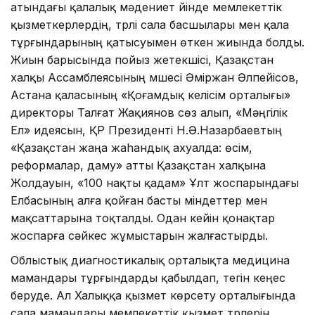
атындағы қалалық мәдениет үйінде мемлекеттік
қызметкерлердің, түрлі сала басшылары мен қала
тұрғындарының қатысуымен өткен жиында болды.
Жиын барысында пойыз жетекшісі, Қазақстан
халқы Ассамблеясының мүшесі Әміржан Әлпейісов,
Астана қаласының «Қоғамдық келісім орталығы»
директоры Талғат Жақиянов сөз алып, «Мәңгілік
Ел» идеясын, ҚР Президенті Н.Ә.Назарбаевтың
«Қазақстан жаңа жаhандық ахуалда: өсім,
реформалар, даму» атты Қазақстан халқына
Жолдауын, «100 нақты қадам» Ұлт жоспарындағы
Елбасының алға қойған басты міндеттер мен
мақсаттарына тоқталды. Одан кейін қонақтар
жоспарға сәйкес жұмыстарын жалғастырды.
Облыстық диагностикалық орталықта медицина
мамандары тұрғындарды қабылдап, тегін кеңес
беруде. Ал Халыққа қызмет көрсету орталығында
сала мамандары мемлекеттік қызмет түрлерін