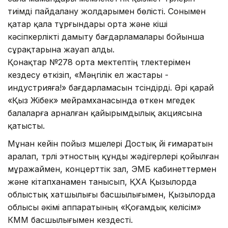
тиімді пайдалану жолдарымен бөлісті. Сонымен
қатар қала тұрғындары орта және кіші
кәсіпкерлікті дамыту бағдарламалары бойынша
сұрақтарына жауап алды.
Қонақтар №278 орта мектептің түлектерімен
кездесу өткізіп, «Мәңгілік ел жастары -
индустрияға!» бағдарламасын түсіндірді. Әрі қарай
«Қыз Жібек» мейрамханасында өткен мүгедек
балаларға арналған қайырымдылық акциясына
қатысты.
Мұнан кейін пойыз мүшелері Достық үйі ғимаратын
аралап, түрлі этностың құнды жәдігерлері қойылған
мұражаймен, концерттік зал, ЭМБ кабинеттермен
және кітапханамен танысып, ҚХА Қызылорда
облыстық хатшылығы басшылығымен, Қызылорда
облысы әкімі аппаратының «Қоғамдық келісім»
КММ басшылығымен кездесті.