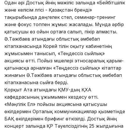
Одан әрі Достық үйінің мәжіліс залында «Бейбітшілік
және келісім үлгісі - Қазақстан бренді»
тақырыбында дөңгелек үстел, семинар-тренинг
және фокус топпен жұмыс жасалады. Мұнда әрбір
қатысушы өз ойын ортаға салып, пікір алмасты.
Ә.Тәжібаев атындағы облыстық әмбебап
кітапханасында Корей тілін оқыту кабинетінің
жұмысымен танысып, «Теңдессіз сыйлық»
акциясы өтті. Пойыз мүшелері этносаралық қарым-
қатынасқа арналған «Теңдессіз сыйлық» кітаптар
жинағын Ә.Тәжібаев атындағы облыстық әмбебап
кітапханасына сыйға берді.
Қорқыт Ата атындағы ҚМУ-дың ҚХА
кафедрасының ұжымымен кездесу өтті.
«Мәңгілік Ел» пойызы акциясына қатысушы
өкілдермен Орталық коммуникациялар қызметінде
БАҚ өкілдерімен брифинг өткізілді. Достық үйінің
концерт залында ҚР Тәуелсіздігінің 25 жылдығына