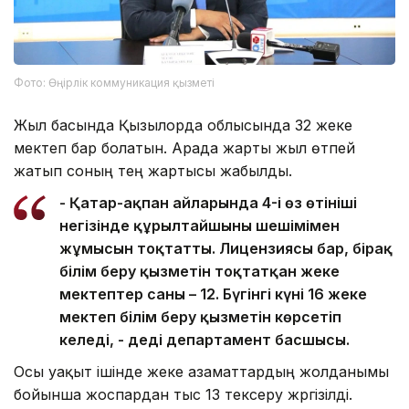
Фото: Өңірлік коммуникация қызметі
Жыл басында Қызылорда облысында 32 жеке
мектеп бар болатын. Арада жарты жыл өтпей
жатып соның тең жартысы жабылды.
- Қаңтар-ақпан айларында 4-і өз өтініші
негізінде құрылтайшының шешімімен
жұмысын тоқтатты. Лицензиясы бар, бірақ
білім беру қызметін тоқтатқан жеке
мектептер саны – 12. Бүгінгі күні 16 жеке
мектеп білім беру қызметін көрсетіп
келеді, - деді департамент басшысы.
Осы уақыт ішінде жеке азаматтардың жолданымы
бойынша жоспардан тыс 13 тексеру жүргізілді.