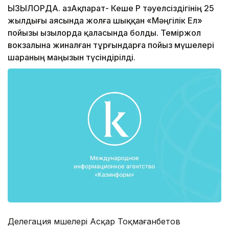
ҚЫЗЫЛОРДА. ҚазАқпарат- Кеше ҚР тәуелсіздігінің 25
жылдығы аясында жолға шыққан «Мәңгілік Ел»
пойызы Қызылорда қаласында болды. Теміржол
вокзалына жиналған тұрғындарға пойыз мүшелері
шараның маңызын түсіндірілді.
Делегация мүшелері Асқар Тоқмағанбетов