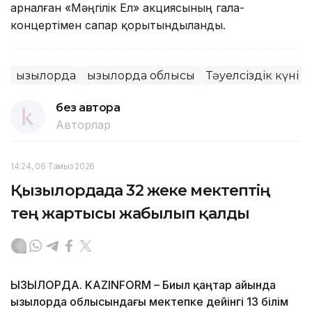
арналған «Мәңгілік Ел» акциясының гала-
концертімен сапар қорытындыланды.
Қызылорда
Қызылорда облысы
Тәуелсіздік күні
без автора
Авторлар
14:24, 06 Тамыз 2026
Қызылордада 32 жеке мектептің
тең жартысы жабылып қалды
ҚЫЗЫЛОРДА. KAZINFORM – Биыл қаңтар айында
Қызылорда облысындағы мектепке дейінгі 13 білім