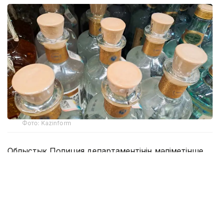
Фото: Kazinform
Облыстық Полиция департаментінің мәліметінше,
жыл басынан бері 181 дүкен сатушысының алкоголь
өнімін өткізу талаптарын бұзғаны анықталды.
Оларға қатысты әкімшілік хаттама толтырылып,
сот қаулысымен 10 айлық есептік көрсеткіш
мөлшерінде айыппұл салынды.