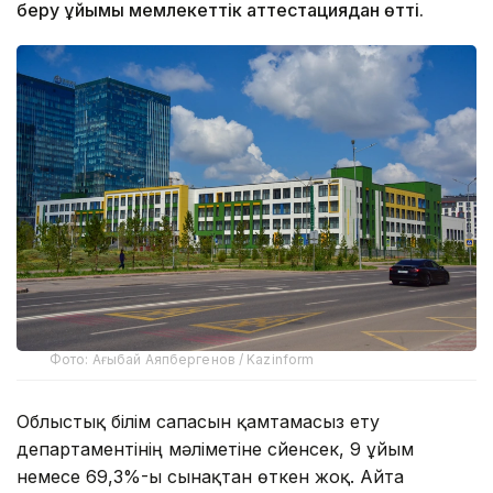
беру ұйымы мемлекеттік аттестациядан өтті.
Фото: Ағыбай Аяпбергенов / Kazinform
Облыстық білім сапасын қамтамасыз ету
департаментінің мәліметіне сүйенсек, 9 ұйым
немесе 69,3%-ы сынақтан өткен жоқ. Айта