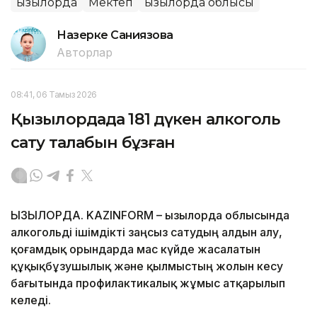
Қызылорда
Мектеп
Қызылорда облысы
Назерке Саниязова
Авторлар
08:41, 06 Тамыз 2026
Қызылордада 181 дүкен алкоголь
сату талабын бұзған
ҚЫЗЫЛОРДА. KAZINFORM – Қызылорда облысында
алкогольді ішімдікті заңсыз сатудың алдын алу,
қоғамдық орындарда мас күйде жасалатын
құқықбұзушылық және қылмыстың жолын кесу
бағытында профилактикалық жұмыс атқарылып
келеді.