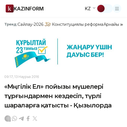
KAZINFORM
KZ
Сайлау-2026
Конституциялық реформа
Арнайы жо
Тренд:
09:17, 13 Наурыз 2016
«Мәңгілік Ел» пойызы мүшелері
тұрғындармен кездесіп, түрлі
шараларға қатысты - Қызылорда