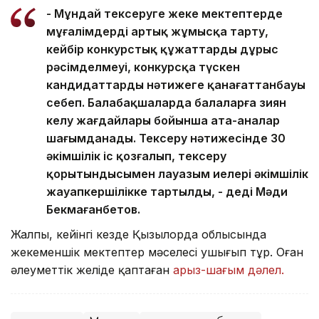
- Мұндай тексеруге жеке мектептерде
мұғалімдерді артық жұмысқа тарту,
кейбір конкурстық құжаттардың дұрыс
рәсімделмеуі, конкурсқа түскен
кандидаттардың нәтижеге қанағаттанбауы
себеп. Балабақшаларда балаларға зиян
келу жағдайлары бойынша ата-аналар
шағымданады. Тексеру нәтижесінде 30
әкімшілік іс қозғалып, тексеру
қорытындысымен лауазым иелері әкімшілік
жауапкершілікке тартылды, - деді Мәди
Бекмағанбетов.
Жалпы, кейінгі кезде Қызылорда облысында
жекеменшік мектептер мәселесі ушығып тұр. Оған
әлеуметтік желіде қаптаған
арыз-шағым дәлел.