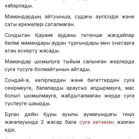
хабарлады.
Мамандардың айтуынша, судағы қауіпсіздік және
сақтық ережелері сақталмаған.
Сондықтан Қарақия ауданы төтенше жағдайлар
бөлімі мамандары аудан тұрғындары мен қонақтарға
қатаң ескерту жасады.
Мамандар шомылуға тыйым салынған жерлерде
суға түсуге болмайтынын айтады.
Сондай-ақ, көпірлерден және бөгеттерден суға
секірмеуге, балаларды қараусыз қалдырмауға, мас
болып шомылмауға, жабдықталмаған жерде суға
түспеуге шақырды.
Бұған дейін Құрық ауылы аумағындағы теңіз
жағалауында 2 жасар бала
суға кеткенін
жазған
едік.