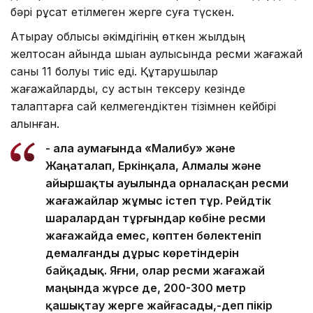
бәрі рұқсат етілмеген жерге суға түскен.
Атырау облысы әкімдігінің өткен жылдың
желтоқсан айында шыққан қаулысында ресми жағажай
саны 11 болуы тиіс еді. Құтқарушылар
жағажайларды, су астын тексеру кезінде
талаптарға сай келмегендіктен тізімнен кейбірі
алынған.
- Қала аумағында «Малибу» және
Жаңаталап, Еркінқала, Алмалы және
Қайыршақты ауылында орналасқан ресми
жағажайлар жұмыс істеп тұр. Рейдтік
шаралардан тұрғындар көбіне ресми
жағажайда емес, көптен бөлектеніп
демалғанды дұрыс көретіндерін
байқадық. Яғни, олар ресми жағажай
маңында жүрсе де, 200-300 метр
қашықтау жерге жайғасады,-деп пікір