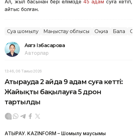
Ал, жыл басынан бері елімізде
45 адам
суға кетіп,
қайтыс болған.
Суға шомылу
Маңғыстау облысы
Оқиға
Бала
Суғ
Аягөз Ізбасарова
Авторлар
13:46, 06 Тамыз 2026
Атырауда 2 айда 9 адам суға кетті:
Жайықты бақылауға 5 дрон
тартылды
АТЫРАУ. KAZINFORM – Шомылу маусымы