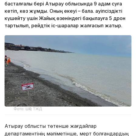
басталғалы бері Атырау облысында 9 адам суға
кетіп, көз жұмды. Оның екеуі – бала. Қауіпсіздікті
күшейту үшін Жайық өзеніндегі бақылауға 5 дрон
тартылып, рейдтік іс-шаралар жалғасып жатыр.
Фото: ШҚО ТЖД
Атырау облыстық төтенше жағдайлар
департаментінің мәліметінше, мерт болғандардың