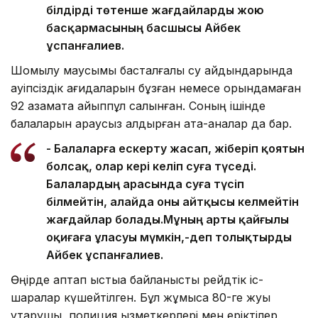
білдірді төтенше жағдайларды жою
басқармасының басшысы Айбек
Құспанғалиев.
Шомылу маусымы басталғалы су айдындарында
қауіпсіздік қағидаларын бұзған немесе орындамаған
92 азаматқа айыппұл салынған. Соның ішінде
балаларын қараусыз қалдырған ата-аналар да бар.
- Балаларға ескерту жасап, жіберіп қоятын
болсақ, олар кері келіп суға түседі.
Балалардың арасында суға түсіп
білмейтін, алайда оны айтқысы келмейтін
жағдайлар болады.Мұның арты қайғылы
оқиғаға ұласуы мүмкін,-деп толықтырды
Айбек Құспанғалиев.
Өңірде аптап ыстыққа байланысты рейдтік іс-
шаралар күшейтілген. Бұл жұмысқа 80-ге жуық
құтқарушы, полиция қызметкерлері мен еріктілер