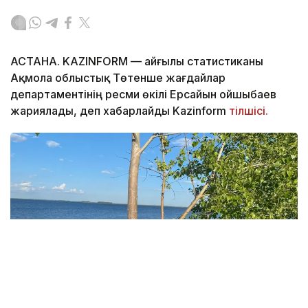
АСТАНА. KAZINFORM — Қайғылы статистиканы
Ақмола облыстық Төтенше жағдайлар
департаментінің ресми өкілі Ерсайын Қойшыбаев
жариялады, деп хабарлайды Kazinform
тілшісі.