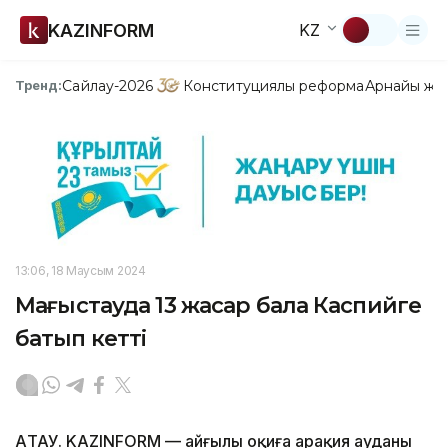
KAZINFORM
KZ
Сайлау-2026
Конституциялық реформа
Арнайы жо
Тренд:
13:06, 18 Маусым 2024
Маңғыстауда 13 жасар бала Каспийге
батып кетті
АҚТАУ. KAZINFORM — Қайғылы оқиға Қарақия ауданы