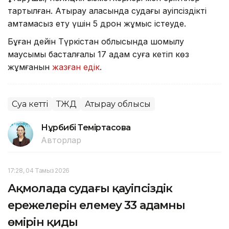
тартылған. Атырау қаласында судағы қауіпсіздікті
қамтамасыз ету үшін 5 дрон жұмыс істеуде.
Бұған дейін Түркістан облысында шомылу
маусымы басталғалы 17 адам суға кетіп көз
жұмғанын
жазған едік
.
Суға кетті
ТЖД
Атырау облысы
Нұрбибі Теміртасова
Авторлар
17:28, 04 Тамыз 2026
Ақмолада судағы қауіпсіздік
ережелерін елемеу 33 адамның
өмірін қиды