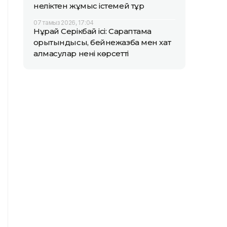
неліктен жұмыс істемей тұр
07 тамыз 2026, 17:04
Нұрай Серікбай ісі: Сараптама
қорытындысы, бейнежазба мен хат
алмасулар нені көрсетті