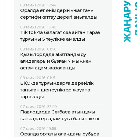
08 тамыз 2026, 17:44
Оралда ет өнімдерін «жалған»
сертификаттау дерегі анықталды
08 тамыз 2026, 15:46
TikTok-та балағат сөз айтқан Тараз
тұрғыны 5 тәулікке қамалды
08 тамыз 2026, 01:36
Қызылордада абаттандыру
қағидаларын бұзған 7 мыңнан
астам адам жазаланды
08 тамыз 2026, 01:15
БҚО-да тұрғындарға дөрекілік
танытқан шенеуніктер жауапқа
тартылды
07 тамыз 2026, 22:00
Павлодарда Сәтбаев атындағы
каналда ер адам суға батып кетті
07 тамыз 2026, 19:56
Оралда орталық алаңдағы субұрқақ