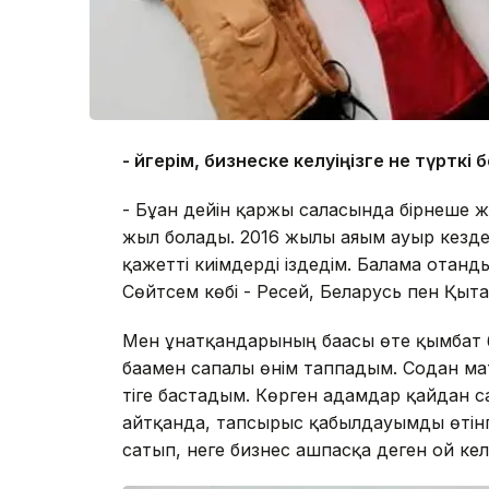
- Әйгерім, бизнеске келуіңізге не түрткі
- Бұған дейін қаржы саласында бірнеше ж
жыл болады. 2016 жылы аяғым ауыр кезде
қажетті киімдерді іздедім. Балама отанд
Сөйтсем көбі - Ресей, Беларусь пен Қыт
Мен ұнатқандарының бағасы өте қымбат 
бағамен сапалы өнім таппадым. Содан ма
тіге бастадым. Көрген адамдар қайдан са
айтқанда, тапсырыс қабылдауымды өтінг
сатып, неге бизнес ашпасқа деген ой кел