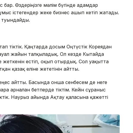
с бар. Өздеріңізге мәлім бүгінде адамдар
жұмыс істегендер жеке бизнес ашып кетіп жатады.
к туындайды.
ап тіктік. Қаңтарда досым Оңтүстік Кореядан
ахауал жайын талқыладық. Ол кезде Кытайда
де жеткенін естіп, оқып отырдық. Сол уақытта
қан қазақ еліне жететінін айтты.
н кеңес айтты. Басында онша сенбесем де неге
рға арналған бетперде тіктім. Кейін сұраныс
іктік. Наурыз айында Ақтау қаласына қажетті