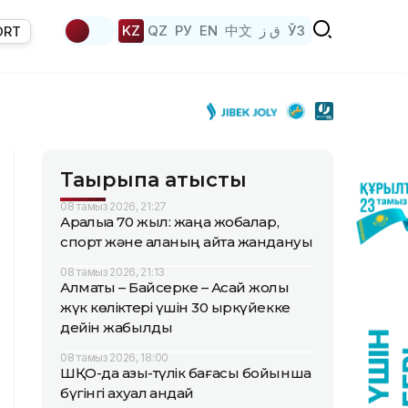
KZ
QZ
РУ
EN
中文
ق ز
ЎЗ
ORT
Тақырыпқа қатысты
08 тамыз 2026, 21:27
Арқалыққа 70 жыл: жаңа жобалар,
спорт және қаланың қайта жандануы
08 тамыз 2026, 21:13
Алматы – Байсерке – Ақсай жолы
жүк көліктері үшін 30 қыркүйекке
дейін жабылды
08 тамыз 2026, 18:00
ШҚО-да азық-түлік бағасы бойынша
бүгінгі ахуал қандай