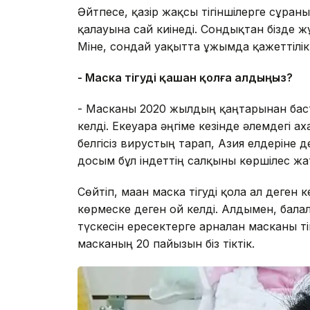
Әйтпесе, қазір жақсы тігіншілерге сұраны
қалауына сай киінеді. Сондықтан бізде 
Міне, сондай уақытта ұжымда қажеттілі
- Маска тігуді қашан қолға алдыңыз?
- Масканы 2020 жылдың қаңтарынан баст
келді. Екеуара әңгіме кезінде әлемдегі 
белгісіз вирустың тарап, Азия елдеріне 
досым бұл індеттің салқыны көршілес жат
Сөйтіп, маған маска тігуді қолға ал деге
көрмеске деген ой келді. Алдымен, балала
түскесін ересектерге арналған масканы т
масканың 20 пайызын біз тіктік.