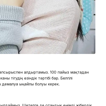
тапсырыспен алдыртамыз. 100 пайыз мақтадан
ны тігудің өзіндік тәртібі бар. Белгілі
 демалуға ыңғайлы болуы керек.
ылдаймыз. Шетелге де отандық өнімді жібердік.