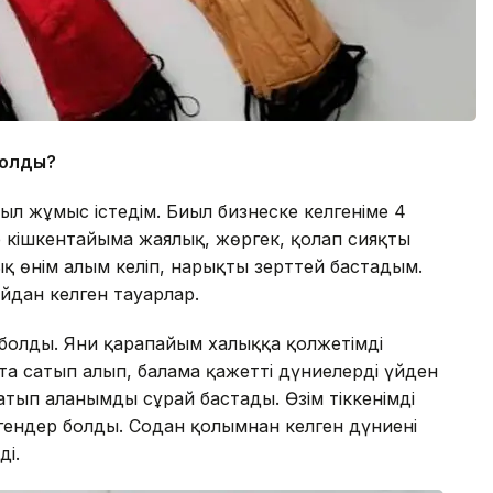
 болды?
ыл жұмыс істедім. Биыл бизнеске келгеніме 4
 кішкентайыма жаялық, жөргек, қолғап сияқты
ық өнім алғым келіп, нарықты зерттей бастадым.
айдан келген тауарлар.
болды. Яғни қарапайым халыққа қолжетімді
та сатып алып, балама қажетті дүниелерді үйден
тып алғанымды сұрай бастады. Өзім тіккенімді
ендер болды. Содан қолымнан келген дүниені
ді.