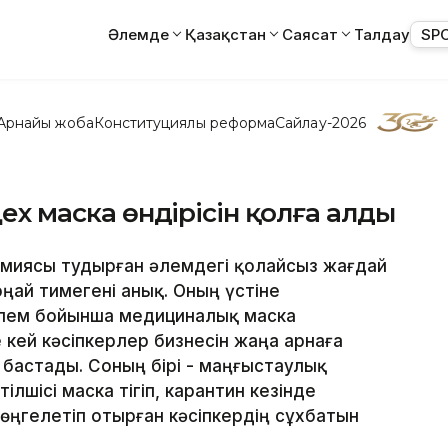
Әлемде
Қазақстан
Саясат
Талдау
SP
Арнайы жоба
Конституциялық реформа
Сайлау-2026
цех маска өндірісін қолға алды
демиясы тудырған әлемдегі қолайсыз жағдай
ңай тимегені анық. Оның үстіне
лем бойынша медициналық маска
е кей кәсіпкерлер бизнесін жаңа арнаға
 бастады. Соның бірі - маңғыстаулық
тілшісі маска тігіп, карантин кезінде
өңгелетіп отырған кәсіпкердің сұхбатын