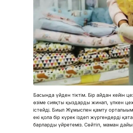
Басында үйден тіктім. Бір айдан кейін 
өзіме сияқты қыздарды жинап, үлкен це
істейді. Биыл Жұмыспен қамту орталығыме
екі қолға бір күрек іздеп жүргендерді қ
барларды үйретеміз. Сөйтіп, маман дай