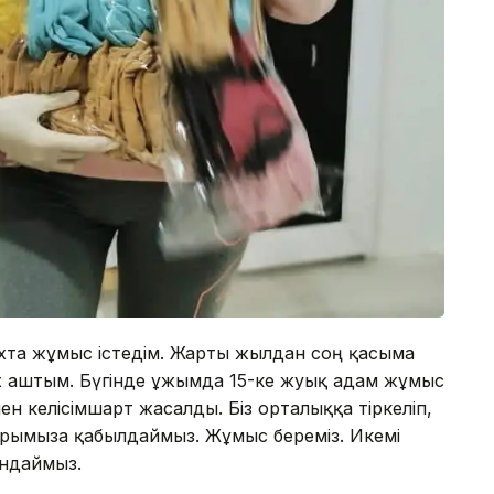
цехта жұмыс істедім. Жарты жылдан соң қасыма
х аштым. Бүгінде ұжымда 15-ке жуық адам жұмыс
н келісімшарт жасалды. Біз орталыққа тіркеліп,
атарымызға қабылдаймыз. Жұмыс береміз. Икемі
ындаймыз.