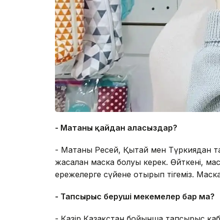
- Матаны қайдан аласыздар?
- Матаны Ресей, Қытай мен Түркиядан 
жасалған маска болуы керек. Өйткені, маска
ережелерге сүйене отырып тігеміз. Маска
- Тапсырыс беруші мекемелер бар ма?
- Қазір Қазақстан бойынша тапсырыс қаб