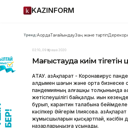
KAZINFORM
Ақорда
Тағайындау
Заң және тәртіп
Дерекқор
Тренд:
02:10, 09 Қараша 2020
Маңғыстауда киім тігетін 
АҚТАУ. ҚазАқпарат - Коронавирус пан
алдымен шағын және орта бизнеске о
пандемияның алғашқы толқынында ә
жетіспеушілігі байқалды. Қиын кезеңд
бұрып, карантин талабына бейімделе
кәсіпкер Әйгерім Ілиясова. ҚазАқпарат 
жұмысшыларын қысқартпай, кәсібін д
назарларыңызға ұсынады.