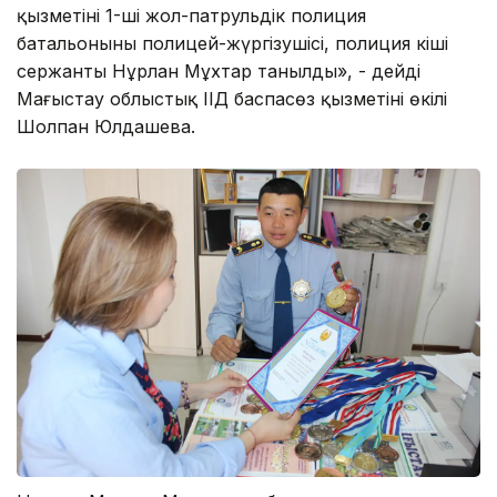
қызметінің 1-ші жол-патрульдік полиция
батальонының полицей-жүргізушісі, полиция кіші
сержанты Нұрлан Мұхтар танылды», - дейді
Маңғыстау облыстық ІІД баспасөз қызметінің өкілі
Шолпан Юлдашева.