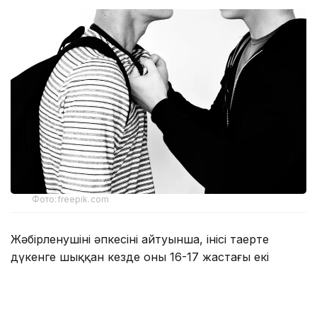
Фото:freepik.com
Жәбірленушінің әпкесінің айтуынша, інісі таңертең
дүкенге шыққан кезде оны 16-17 жастағы екі
жасөспірім күтіп тұрған. Олар мектеп оқушысын
танысына қоңырау шалып, сыртқа шақыруға
мәжбүрлеген. Алайда шақырылған жасөспірім