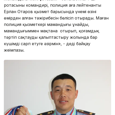
ротасының командирі, полиция аға лейтенанты
Ерлан Отаров қызмет барысында үнемі өзінің
өмірден алған тәжірибесін бөлісіп отырады. Маған
полиция қызметкері мамандығы ұнайды,
мамандығыммен мақтана отырып, қоғамдық
тәртіп сақтауды қалыптастыру жолында бар
күшімді сарп етуге әзірмін», - деді байқау
жеңімпазы.