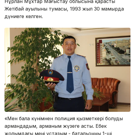
Нұрлан Мұхтар Маңғыстау облысына қарасты
Жетібай ауылының тумасы, 1993 жыл 30 мамырда
дүниеге келген.
«Мен бала күнімнен полиция қызметкері болуды
армандадым, арманым жүзеге асты. Еңбек
жолымдағы менің ұстазым - батальонның 1-ші