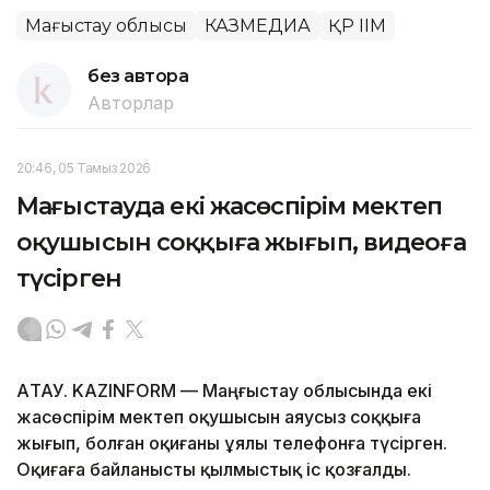
Маңғыстау облысы
КАЗМЕДИА
ҚР ІІМ
без автора
Авторлар
20:46, 05 Тамыз 2026
Маңғыстауда екі жасөспірім мектеп
оқушысын соққыға жығып, видеоға
түсірген
АҚТАУ. KAZINFORM — Маңғыстау облысында екі
жасөспірім мектеп оқушысын аяусыз соққыға
жығып, болған оқиғаны ұялы телефонға түсірген.
Оқиғаға байланысты қылмыстық іс қозғалды.