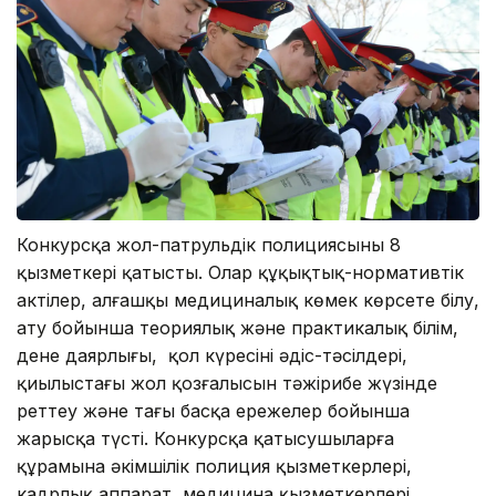
Конкурсқа жол-патрульдік полициясының 8
қызметкері қатысты. Олар құқықтық-нормативтік
актілер, алғашқы медициналық көмек көрсете білу,
ату бойынша теориялық және практикалық білім,
дене даярлығы, қол күресінің әдіс-тәсілдері,
қиылыстағы жол қозғалысын тәжірибе жүзінде
реттеу және тағы басқа ережелер бойынша
жарысқа түсті. Конкурсқа қатысушыларға
құрамына әкімшілік полиция қызметкерлері,
кадрлық аппарат, медицина қызметкерлері,