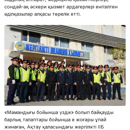
сондай-ақ әскери қызмет ардагерлері енгізілген
әділқазылар алқасы төрелік етті.
«Мамандығы бойынша үздік» болып байқаудың
барлық талаптары бойынша ең жоғары ұпай
жинаған, Ақтау қаласындағы жергілікті ІІБ