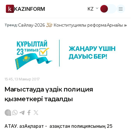
KAZINFORM
KZ
Сайлау-2026
Конституциялық реформа
Арнайы жо
Тренд:
15:45, 13 Мамыр 2017
Маңғыстауда үздік полиция
қызметкері таңдалды
АҚТАУ. ҚазАқпарат - Қазақстан полициясының 25