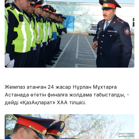
Жеңімпаз атанған 24 жасар Нұрлан Мұхтарға
Астанада өтетін финалға жолдама табысталды, -
дейді «ҚазАқпарат» ХАА тілшісі.