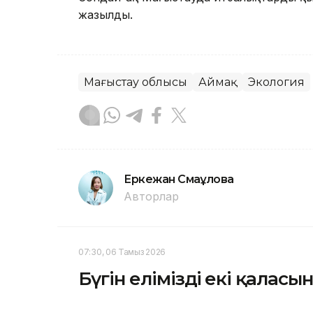
жазылды.
Маңғыстау облысы
Аймақ
Экология
Еркежан Смағұлова
Авторлар
07:30, 06 Тамыз 2026
Бүгін еліміздің екі қала