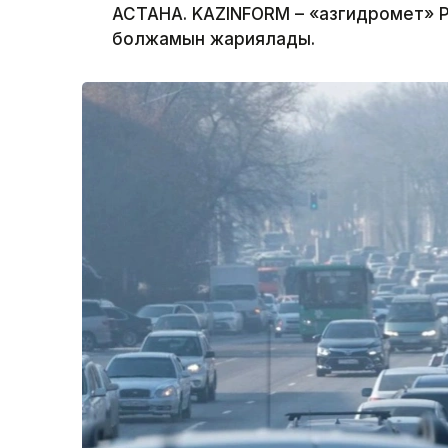
АСТАНА. KAZINFORM – «Қазгидромет» Р
болжамын жариялады.