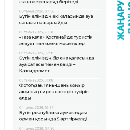
жаңа жерснаряд беріледі
06 тамыз 2026, 07:30
Бүгін еліміздің екі қаласында ауа
сапасы нашарлайды
05 тамыз 2026, 20:01
«Таза қала» Қостанайда: туристік
әлеует пен өзекті мәселелер
05 тамыз 2026, 07:16
Бүгін еліміздің бір ғана қаласында
ауа сапасы төмендейді –
Қазгидромет
05 тамыз 2026, 01:08
Фототұзақ Тянь-Шань қоңыр
аюының сирек сәттерін түсіріп
алды
04 тамыз 2026, 19:37
Бүгін республика аумағындағы
орман қорында 5 өрт тіркелді
04 тамыз 2026, 07:30