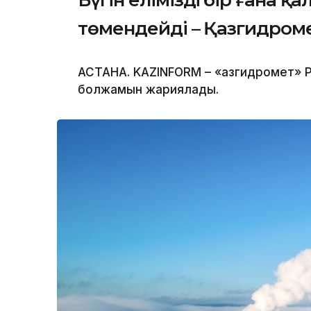
төмендейді – Қазгидром
АСТАНА. KAZINFORM – «Қазгидромет» Р
болжамын жариялады.