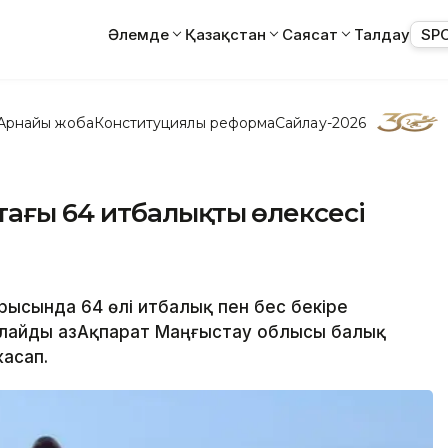
Әлемде
Қазақстан
Саясат
Талдау
SP
Арнайы жоба
Конституциялық реформа
Сайлау-2026
тағы 64 итбалықтың өлексесі
рысында 64 өлі итбалық пен бес бекіре
лайды ҚазАқпарат Маңғыстау облысы балық
асап.