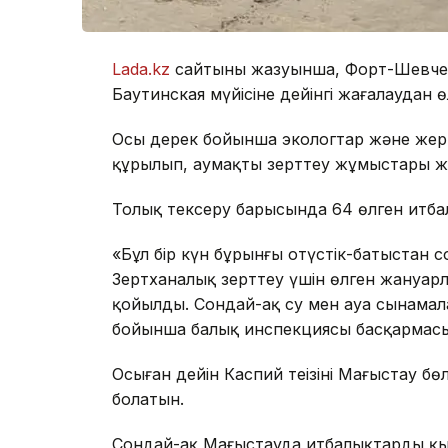
Lada.kz
сайтының жазуынша, Форт-Шевчен
Баутинская мүйісіне дейінгі жағалаудан 
Осы дерек бойынша экологтар және жергі
құрылып, аумақты зерттеу жұмыстары жүр
Толық тексеру барысында 64 өлген итба
«Бұл бір күн бұрынғы оңтүстік-батыстан с
Зертханалық зерттеу үшін өлген жануар
қойылды. Сондай-ақ су мен ауа сынамал
бойынша балық инспекциясы басқармасы
Осыған дейін Каспий теңізінің Маңғыстау бө
болатын.
Сондай-ақ Маңғыстауда итбалықтардың 