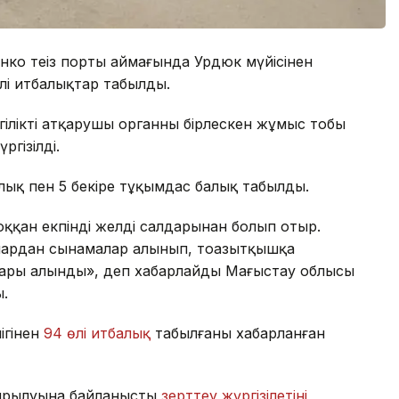
ко теңіз порты аймағында Урдюк мүйісінен
өлі итбалықтар табылды.
лікті атқарушы органның бірлескен жұмыс тобы
гізілді.
лық пен 5 бекіре тұқымдас балық табылды.
оққан екпінді желдің салдарынан болып отыр.
лардан сынамалар алынып, тоңазытқышқа
ары алынды», деп хабарлайды Маңғыстау облысы
.
лігінен
94 өлі итбалық
табылғаны хабарланған
қырылуына байланысты
зерттеу жүргізілетіні