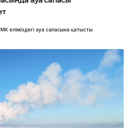
ет
МК еліміздегі ауа сапасына қатысты