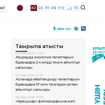
KZ
QZ
РУ
EN
中文
ق ز
ЎЗ
ORT
Тақырыпқа қатысты
06 тамыз 2026, 22:28
Атырауда экология талаптарын
бұзғандарға 2,4 млрд теңге айыппұл
салынды
06 тамыз 2026, 16:54
Астанада абаттандыру талаптарын
бұзғандарға 57 млн теңгеден астам
айыппұл салынды
06 тамыз 2026, 10:00
«Қазсушар» филиалдарына жеті