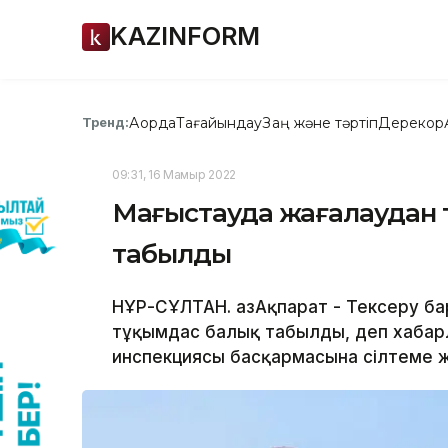
KAZINFORM
Ақорда
Тағайындау
Заң және тәртіп
Дерекқор
Тренд:
09:31, 16 Мамыр 2022
Маңғыстауда жағалаудан 
табылды
НҰР-СҰЛТАН. ҚазАқпарат - Тексеру ба
тұқымдас балық табылды, деп хабар
инспекциясы басқармасына сілтеме ж