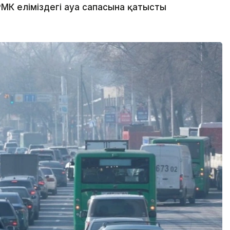
МК еліміздегі ауа сапасына қатысты