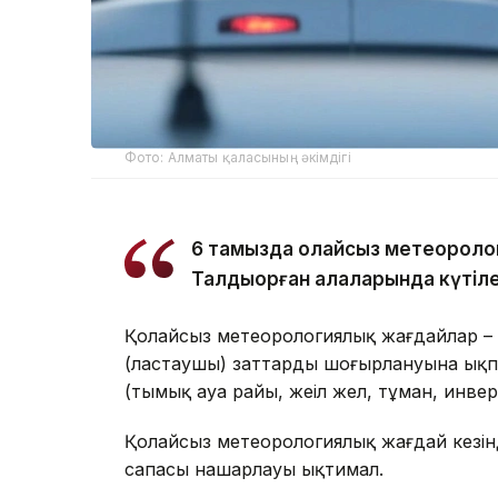
Фото: Алматы қаласының әкімдігі
6 тамызда қолайсыз метеороло
Талдықорған қалаларында күтіле
Қолайсыз метеорологиялық жағдайлар – 
(ластаушы) заттардың шоғырлануына ықп
(тымық ауа райы, жеңіл жел, тұман, инве
Қолайсыз метеорологиялық жағдай кезін
сапасы нашарлауы ықтимал.