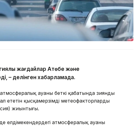
гиялық жағдайлар Ақтөбе және
ді, – делінген хабарламада.
атмосфералық ауаның беткі қабатында зиянды
ал ететін қысқамерзімді метеофакторлардың
рсия) жиынтығы.
де елдімекендердегі атмосфералық ауаның