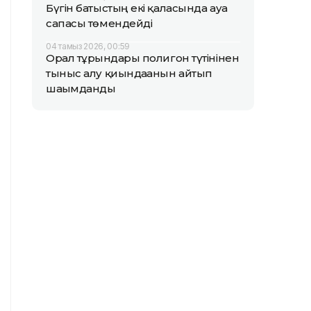
Бүгін батыстың екі қаласында ауа
сапасы төмендейді
04 тамыз 2026, 00:59
Орал тұрғындары полигон түтінінен
тыныс алу қиындағанын айтып
шағымданды