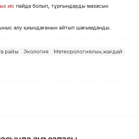
ыз иіс
пайда болып, тұрғындардың мазасын
ыныс алу қиындағанын айтып шағымданды.
уа райы
Экология
Метеорологиялық жағдай
қаласында ауа сапасы