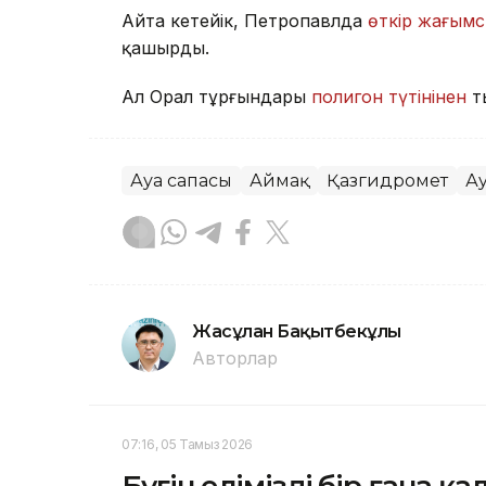
Айта кетейік, Петропавлда
өткір жағымс
қашырды.
Ал Орал тұрғындары
полигон түтінінен
т
Ауа сапасы
Аймақ
Қазгидромет
А
Жасұлан Бақытбекұлы
Авторлар
07:16, 05 Тамыз 2026
Бүгін еліміздің бір ғана 