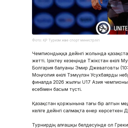
Фото: ҚР Туризм және спорт министрлігі
Чемпиондыққа дейінгі жолында қазақста
жетті. Іріктеу кезеңінде Тәжікстан өкілі 
Болгария балуаны Эмир Джеватовты (10:
Моңғолия өкілі Тэмүүлэн Усухбаярды небә
финалда 2026 жылғы U17 Азия чемпионы
есебімен басым түсті.
Қазақстан қоржынына тағы бір алтын мед
келіге дейінгі салмақта өнер көрсеткен Д
Турнирдің алғашқы белдесуінде ол Грекия