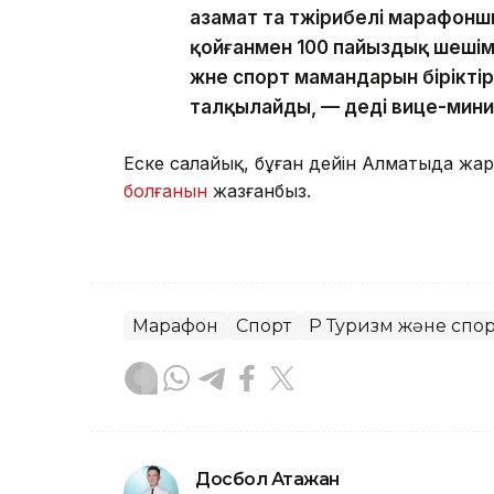
азамат та тәжірибелі марафонш
қойғанмен 100 пайыздық шешім
және спорт мамандарын бірікті
талқылайды, — деді вице-мини
Еске салайық, бұған дейін Алматыда жа
болғанын
жазғанбыз.
Марафон
Спорт
ҚР Туризм және спор
Досбол Атажан