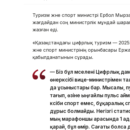
Туризм және спорт министрі Ербол Мыр
жағдайдан соң министрлік мұндай шарал
жазған еді.
«Қазақстандағы цифрлық туризм — 2025»
және спорт министрінің орынбасары Ерж
қабылданатынын сұрады.
— Біз бұл мәселені Цифрлық да
өнеркәсібі вице-министрімен 
да ұсыныстары бар. Мысалы, п
тағып, өзіне ыңғайлы пульс ай
кәсіби спорт емес, бұқаралық 
дұрыс болмайды. Негізгі стати
мың марафоншы арасында 1 ада
қарай, бұл өмір. Сағаты болса 