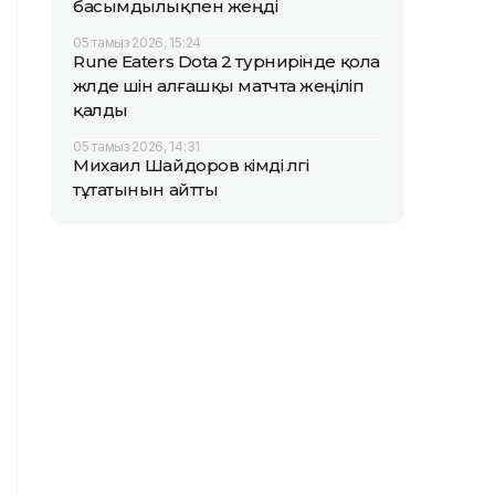
басымдылықпен жеңді
05 тамыз 2026, 15:24
Rune Eaters Dota 2 турнирінде қола
жүлде үшін алғашқы матчта жеңіліп
қалды
05 тамыз 2026, 14:31
Михаил Шайдоров кімді үлгі
тұтатынын айтты