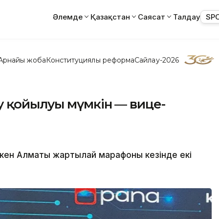
Әлемде
Қазақстан
Саясат
Талдау
SP
Арнайы жоба
Конституциялық реформа
Сайлау-2026
у қойылуы мүмкін — вице-
ткен Алматы жартылай марафоны кезінде екі