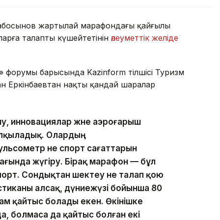
забосынов жартылай марафондағы қайғылы
арға талапты күшейтетінін
әлеуметтік желіде
 форумы барысында Kazinform тілшісі Туризм
ан Еркінбаевтан нақты қандай шаралар
му, инновациялар және аэроғарыш
талқыладық. Олардың
ульсометр не спорт сағаттарын
мағында жүгіру. Бірақ марафон — бұл
спорт. Сондықтан шектеу не талап қою
стиканы алсақ, дүниежүзі бойынша 80
м қайтыс болады екен. Өкінішке
да, болмаса да қайтыс болған екі