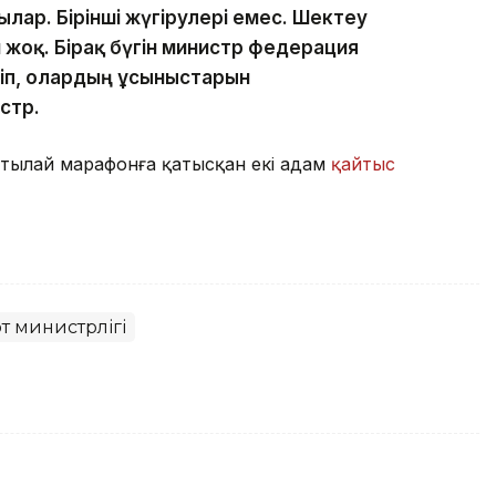
ылар. Бірінші жүгірулері емес. Шектеу
 жоқ. Бірақ бүгін министр федерация
ріп, олардың ұсыныстарын
стр.
ртылай марафонға қатысқан екі адам
қайтыс
т министрлігі