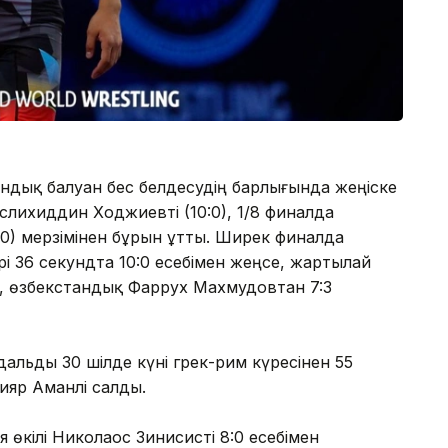
ндық балуан бес белдесудің барлығында жеңіске
Муслихиддин Ходжиевті (10:0), 1/8 финалда
0) мерзімінен бұрын ұтты. Ширек финалда
рі 36 секундта 10:0 есебімен жеңсе, жартылай
, өзбекстандық Фаррух Махмудовтан 7:3
альды 30 шілде күні грек-рим күресінен 55
ияр Аманәлі салды.
 өкілі Николаос Зинисисті 8:0 есебімен