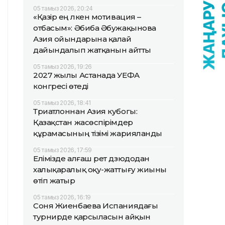
05 тамыз 2026, 20:24
«Қазір ең үлкен мотивация –
отбасым»: Әбиба Әбужақынова
Азия ойындарына қалай
дайындалып жатқанын айтты
05 тамыз 2026, 19:26
2027 жылы Астанада УЕФА
конгресі өтеді
05 тамыз 2026, 18:41
Триатлоннан Азия кубогы:
Қазақстан жасөспірімдер
құрамасының тізімі жарияланды
05 тамыз 2026, 17:59
Елімізде алғаш рет дзюдодан
халықаралық оқу-жаттығу жиыны
өтіп жатыр
05 тамыз 2026, 16:19
Соня Жиенбаева Испаниядағы
турнирде қарсыласын айқын