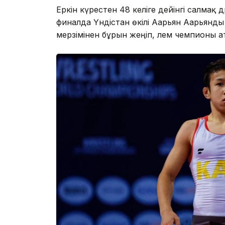
Еркін күрестен 48 келіге дейінгі салмақ 
финалда Үндістан өкілі Аарьян Аарьянд
мерзімінен бұрын жеңіп, әлем чемпионы а