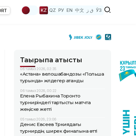
KZ
QZ
РУ
EN
中文
ق ز
ЎЗ
ORT
Тақырыпқа қатысты
06 тамыз 2026, 02:35
«Астана» велошабандозы «Польша
турында» жүлдегер атанды
06 тамыз 2026, 00:22
Елена Рыбакина Торонто
турниріндегі тартысты матчта
жеңіске жетті
05 тамыз 2026, 23:06
Денис Евсеев Түркиядағы
турнирдің ширек финалына өтті