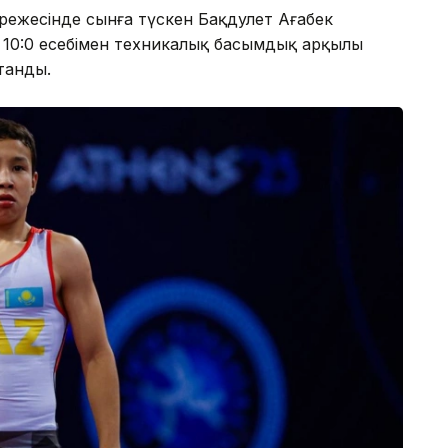
дәрежесінде сынға түскен Бақдәулет Ағабек
ы 10:0 есебімен техникалық басымдық арқылы
танды.