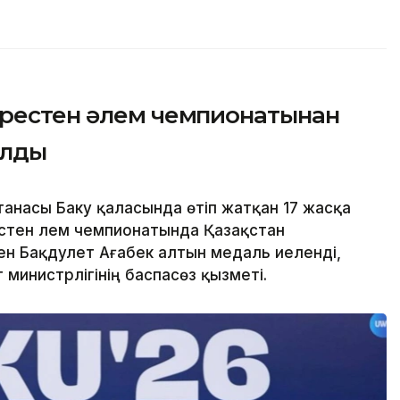
үрестен әлем чемпионатынан
алды
анасы Баку қаласында өтіп жатқан 17 жасқа
стен әлем чемпионатында Қазақстан
ен Бақдәулет Ағабек алтын медаль иеленді,
 министрлігінің баспасөз қызметі.