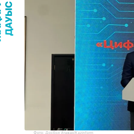
Фото: Досбол Атажан/Kazinform