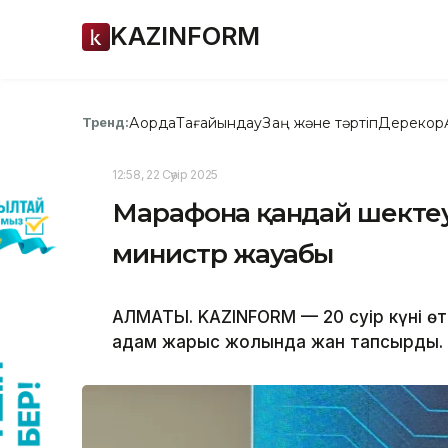
KAZINFORM
Ақорда
Тағайындау
Заң және тәртіп
Дерекқор
Тренд:
12:58, 22 Сәуір 2025
Марафонға қандай шекте
министр жауабы
АЛМАТЫ. KAZINFORM — 20 сәуір күні ө
адам жарыс жолында жан тапсырды.