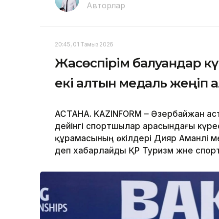
Авторлар
20:45, 01 Тамыз 2026
Жасөспірім балуандар к
екі алтын медаль жеңіп 
АСТАНА. KAZINFORM – Әзербайжан аст
дейінгі спортшылар арасындағы күре
құрамасының өкілдері Дияр Аманәлі м
деп хабарлайды ҚР Туризм және спорт