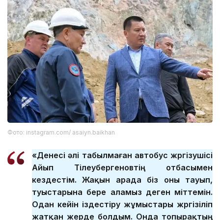
Фото: instagram.com/ asaiyn.baikhan
«Денесі әлі табылмаған автобус жүргізушісі
Айып Тілеубергеновтің отбасымен
кездестім. Жақын арада біз оны тауып,
туыстарына бере аламыз деген үміттемін.
Одан кейін іздестіру жұмыстары жүргізіліп
жатқан жерде болдым. Онда топырақтың