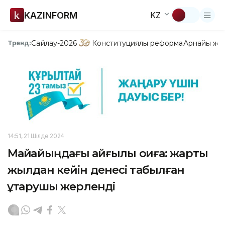
KAZINFORM
KZ
Сайлау-2026
Конституциялық реформа
Арнайы жо
Тренд:
14:51, 21 Шілде 2024
Майқайыңдағы қайғылы оқиға: жарты
жылдан кейін денесі табылған
құтқарушы жерленді