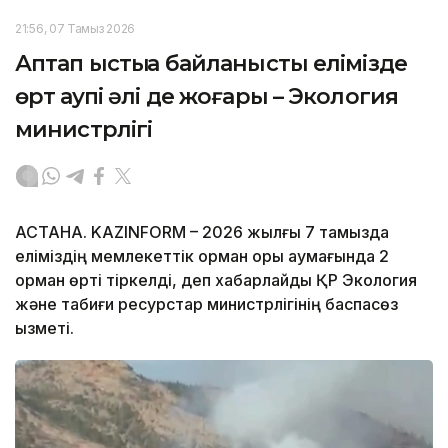
21:56, 07 Тамыз 2026
Аптап ыстыққа байланысты елімізде
өрт қаупі әлі де жоғары – Экология
министрлігі
АСТАНА. KAZINFORM – 2026 жылғы 7 тамызда
еліміздің мемлекеттік орман қоры аумағында 2
орман өрті тіркелді, деп хабарлайды ҚР Экология
және табиғи ресурстар министрлігінің баспасөз
қызметі.