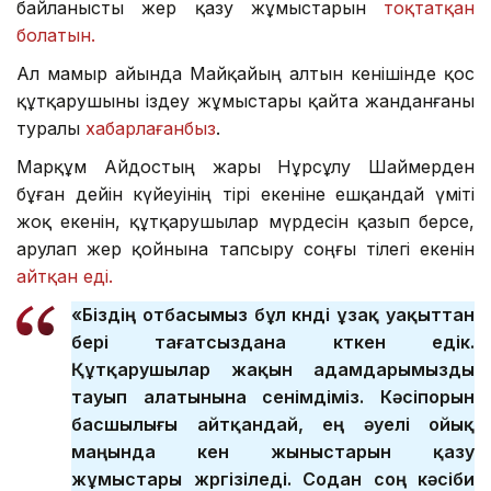
байланысты жер қазу жұмыстарын
тоқтатқан
болатын.
Ал мамыр айында Майқайың алтын кенішінде қос
құтқарушыны іздеу жұмыстары қайта жанданғаны
туралы
хабарлағанбыз
.
Марқұм Айдостың жары Нұрсұлу Шаймерден
бұған дейін күйеуінің тірі екеніне ешқандай үміті
жоқ екенін, құтқарушылар мүрдесін қазып берсе,
арулап жер қойнына тапсыру соңғы тілегі екенін
айтқан еді.
«Біздің отбасымыз бұл күнді ұзақ уақыттан
бері тағатсыздана күткен едік.
Құтқарушылар жақын адамдарымызды
тауып алатынына сенімдіміз. Кәсіпорын
басшылығы айтқандай, ең әуелі ойық
маңында кен жыныстарын қазу
жұмыстары жүргізіледі. Содан соң кәсіби