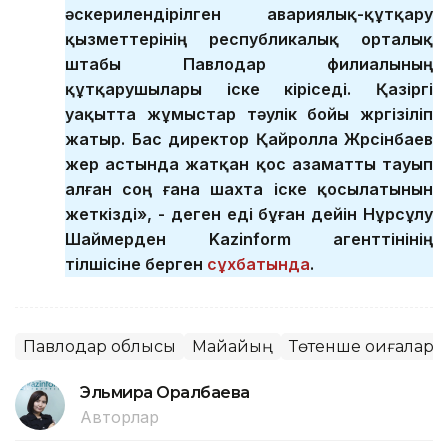
әскерилендірілген авариялық-құтқару
қызметтерінің республикалық орталық
штабы Павлодар филиалының
құтқарушылары іске кіріседі. Қазіргі
уақытта жұмыстар тәулік бойы жүргізіліп
жатыр. Бас директор Қайролла Жүрсінбаев
жер астында жатқан қос азаматты тауып
алған соң ғана шахта іске қосылатынын
жеткізді», - деген еді бұған дейін Нұрсұлу
Шаймерден Kazinform агенттінінің
тілшісіне берген
сұхбатында
.
Павлодар облысы
Майқайың
Төтенше оқиғалар, 
Эльмира Оралбаева
Авторлар