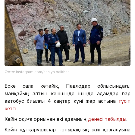
Фото: instagram.com/asaiyn.baikhan
Еске сала кетейік, Павлодар облысындағы
майқайың алтын кенішінде ішінде адамдар бар
автобус биылғы 4 қаңтар күні жер астына
түсіп
кетті
.
Кейін оқиға орнынан екі адамның
денесі табылды
.
Кейін құтқарушылар топырақтың жиі қозғалуына