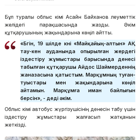
Бұл туралы облыс әкімі Асайн Байханов әлеуметтік
желідегі парақшасында жазды. Әкім
құтқарушының жақындарына көңіл айтты.
«Бүгін, 19 шілде күні «Майқайың-алтын» АҚ
тау-кен ауданында опырылған жердегі
іздестіру жұмыстары барысында денесі
табылған құтқарушы Айдос Шаймерденнің
жаназасына қатыстым. Марқұмның туған-
туыстары мен жақындарына көңіл
айтамын. Марқұмға иман байлығын
берсін», - деді әкім.
Облыс әкімі автобус жүргізушісінің денесін табу үшін
іздестіру жұмыстары жалғасып жатқанын
жеткізді.