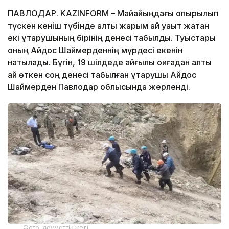
ПАВЛОДАР. KAZINFORM – Майқайыңдағы опырылып
түскен кеніш түбінде алты жарым ай уақыт жатқан
екі құтқарушының бірінің денесі табылды. Туыстары
оның Айдос Шаймерденнің мүрдесі екенін
нақтылады. Бүгін, 19 шілдеде қайғылы оқиғадан алты
ай өткен соң денесі табылған құтқарушы Айдос
Шаймерден Павлодар облысында жерленді.
Фото: әлеуметтік желі