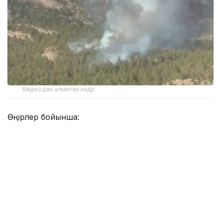
Видеодан алынған кадр
Өңірлер бойынша:
Батыс Қазақстан облысы -1өрт;
Ұлытау МҰТП - 1 өрт.
Батыс Қазақстан облысында тіркелген өрт ошағы
РМҚК «Қазавиаорманқорғау» кәсіпорнының әуе
патрульдеуі барысында анықталды. Өрт туралы
хабарлама түскен сәттен бастап орман
мекемелерінің күштері мен құралдары жедел