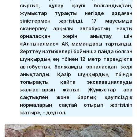
сырғып, құлау қаупі болғандықтан,
жұмыстар тұрақты негізде аздаған
үзілістермен жүргізілді. 17 маусымда
сканерлеу арқылы автобустың нақты
орналасқан жерін анықтау үшін
«Алтыналмас» АҚ мамандары тартылды.
Зерттеу нәтижелері бойынша пайда болған
шұңқырдың ең түбінен 12 метр тереңдікте
автобустың болжамды орналасқан жері
анықталды. Қазір шұңқырдың түбінде
топырақты қайта экскавациялауды
жалғастырып жатыр. Жұмыстар аса
сақтықпен және барлық қауіпсіздік
нормаларын сақтай отырып жүргізіліп
жатыр», - деді ол.