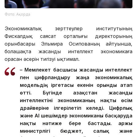
Фото: Ақорда
Экономикалық зерттеулер институтының
Фискалдық саясат орталығы директорының
орынбасары Эльмира Осипованың айтуынша,
болашақта жасанды интеллект экономикаға
орасан әсерін тигізуі ықтимал.
– Мемлекет басшысы жасанды интеллект
пен цифрландыру жаңа экономикалық
модельдің іргетасы екенін орынды атап
өтті. Бүгінде Қазақстан жасанды
интеллектіні экономиканың нақты өсім
драйверіне ілгерілетіп келеді.
Цифрлық
және AI шешімдер экономиканы басқаруда
нақты нәтиже бере бастады. Қаржы
министрлігі бюджет, салық және