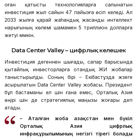
оған қатысты технологияларға салынатын
инвестиция жыл сайын 47 пайызға өсіп келеді. Ал
2033 жылға қарай жаһандық жасанды интеллект
нарығының көлемі шамамен 5 триллион долларға
жетуі мүмкін.
Data Center Valley – цифрлық келешек
Инвестиция дегеннен шығады, сапар барысында
қытайлық инвесторларға отандық ЖИ жобалар
таныстырылды. Соның бірі – Екібастұзда жүзеге
асырылатын Data Center Valley жобасы. Президент
бұл бастаманы ел үшін ғана емес, Орталық Азия
өңірі үшін де стратегиялық маңызы жоғары деп
атады.
– Аталған жоба Қазақстан мен бүкіл
Орталық Азия цифрлық
инфрақұрылымының негізгі тірегі болады