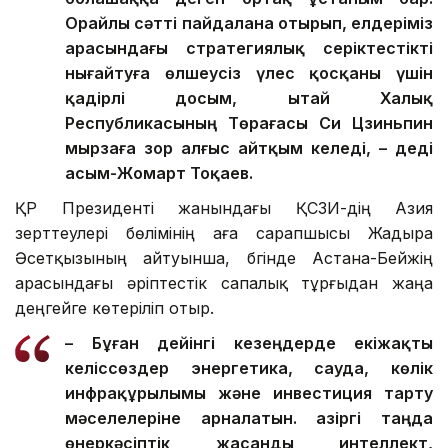
Орайлы сәтті пайдалана отырып, елдеріміз
арасындағы стратегиялық серіктестікті
нығайтуға өлшеусіз үлес қосқаны үшін
қадірлі досым, Қытай Халық
Республикасының Төрағасы Си Цзиньпин
мырзаға зор алғыс айтқым келеді, – деді
Қасым-Жомарт Тоқаев.
ҚР Президенті жанындағы ҚСЗИ-дің Азия
зерттеулері бөлімінің аға сарапшысы Жадыра
Әсетқызының айтуынша, бүгінде Астана-Бейжің
арасындағы әріптестік сапалық тұрғыдан жаңа
деңгейге көтеріліп отыр.
– Бұған дейінгі кезеңдерде екіжақты
келіссөздер энергетика, сауда, көлік
инфрақұрылымы және инвестиция тарту
мәселелеріне арналатын. Қазіргі таңда
өнеркәсіптік жасанды интеллект,