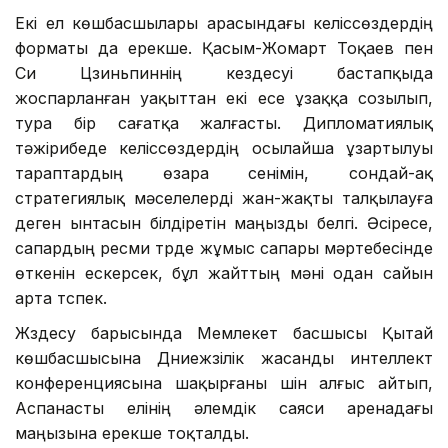
Екі ел көшбасшылары арасындағы келіссөздердің
форматы да ерекше. Қасым-Жомарт Тоқаев пен
Си Цзиньпиннің кездесуі бастапқыда
жоспарланған уақыттан екі есе ұзаққа созылып,
тура бір сағатқа жалғасты. Дипломатиялық
тәжірибеде келіссөздердің осылайша ұзартылуы
тараптардың өзара сенімін, сондай-ақ
стратегиялық мәселелерді жан-жақты талқылауға
деген ынтасын білдіретін маңызды белгі. Әсіресе,
сапардың ресми түрде жұмыс сапары мәртебесінде
өткенін ескерсек, бұл жайттың мәні одан сайын
арта түспек.
Жүздесу барысында Мемлекет басшысы Қытай
көшбасшысына Дүниежүзілік жасанды интеллект
конференциясына шақырғаны үшін алғыс айтып,
Аспанасты елінің әлемдік саяси аренадағы
маңызына ерекше тоқталды.