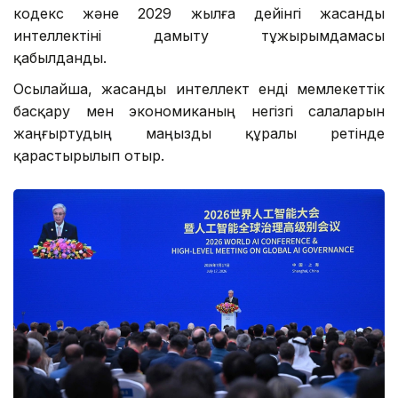
кодекс және 2029 жылға дейінгі жасанды
интеллектіні дамыту тұжырымдамасы
қабылданды.
Осылайша, жасанды интеллект енді мемлекеттік
басқару мен экономиканың негізгі салаларын
жаңғыртудың маңызды құралы ретінде
қарастырылып отыр.