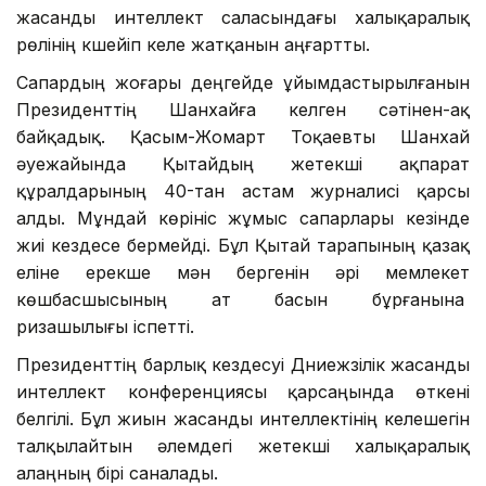
жасанды интеллект саласындағы халықаралық
рөлінің күшейіп келе жатқанын аңғартты.
Сапардың жоғары деңгейде ұйымдастырылғанын
Президенттің Шанхайға келген сәтінен-ақ
байқадық. Қасым-Жомарт Тоқаевты Шанхай
әуежайында Қытайдың жетекші ақпарат
құралдарының 40-тан астам журналисі қарсы
алды. Мұндай көрініс жұмыс сапарлары кезінде
жиі кездесе бермейді. Бұл Қытай тарапының қазақ
еліне ерекше мән бергенін әрі мемлекет
көшбасшысының ат басын бұрғанына
ризашылығы іспетті.
Президенттің барлық кездесуі Дүниежүзілік жасанды
интеллект конференциясы қарсаңында өткені
белгілі. Бұл жиын жасанды интеллектінің келешегін
талқылайтын әлемдегі жетекші халықаралық
алаңның бірі саналады.