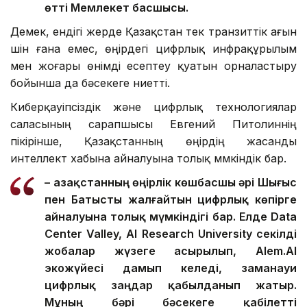
өтті Мемлекет басшысы.
Демек, ендігі жерде Қазақстан тек транзиттік ағын
үшін ғана емес, өңірдегі цифрлық инфрақұрылым
мен жоғары өнімді есептеу қуатын орналастыру
бойынша да бәсекеге ниетті.
Киберқауіпсіздік және цифрлық технологиялар
саласының сарапшысы Евгений Питолиннің
пікірінше, Қазақстанның өңірдің жасанды
интеллект хабына айналуына толық мүмкіндік бар.
– Қазақстанның өңірлік көшбасшы әрі Шығыс
пен Батысты жалғайтын цифрлық көпірге
айналуына толық мүмкіндігі бар. Елде Data
Center Valley, AI Research University секілді
жобалар жүзеге асырылып, Alem.AI
экожүйесі дамып келеді, заманауи
цифрлық заңдар қабылданып жатыр.
Мұның бәрі бәсекеге қабілетті