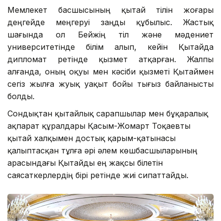
Мемлекет басшысының қытай тілін жоғары
деңгейде меңгеруі заңды құбылыс. Жастық
шағында ол Бейжің тіл және мәдениет
университетінде білім алып, кейін Қытайда
дипломат ретінде қызмет атқарған. Жалпы
алғанда, оның оқуы мен кәсіби қызметі Қытаймен
сегіз жылға жуық уақыт бойы тығыз байланысты
болды.
Сондықтан қытайлық сарапшылар мен бұқаралық
ақпарат құралдары Қасым-Жомарт Тоқаевты
қытай халқымен достық қарым-қатынасы
қалыптасқан тұлға әрі әлем көшбасшыларының
арасындағы Қытайды ең жақсы білетін
саясаткерлердің бірі ретінде жиі сипаттайды.