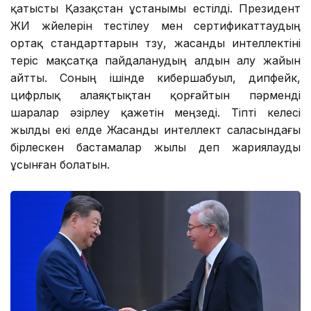
қатысты Қазақстан ұстанымы естілді. Президент
ЖИ жүйелерін тестілеу мен сертификаттаудың
ортақ стандарттарын түзу, жасанды интеллектіні
теріс мақсатқа пайдаланудың алдын алу жайын
айтты. Соның ішінде кибершабуыл, дипфейк,
цифрлық алаяқтықтан қорғайтын пәрменді
шаралар әзірлеу қажетін меңзеді. Тіпті келесі
жылды екі елде Жасанды интеллект саласындағы
бірлескен бастамалар жылы деп жариялауды
ұсынған болатын.