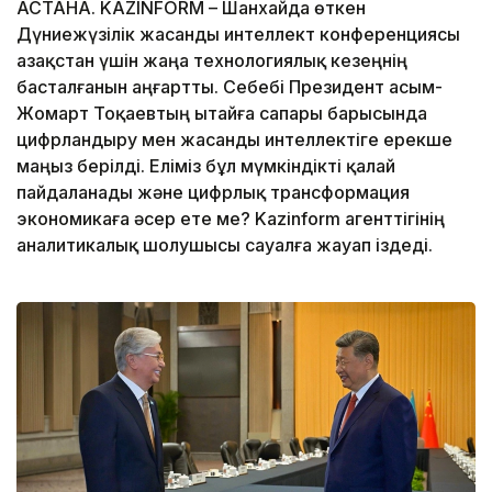
АСТАНА. KAZINFORM – Шанхайда өткен
Дүниежүзілік жасанды интеллект конференциясы
Қазақстан үшін жаңа технологиялық кезеңнің
басталғанын аңғартты. Себебі Президент Қасым-
Жомарт Тоқаевтың Қытайға сапары барысында
цифрландыру мен жасанды интеллектіге ерекше
маңыз берілді. Еліміз бұл мүмкіндікті қалай
пайдаланады және цифрлық трансформация
экономикаға әсер ете ме? Kazinform агенттігінің
аналитикалық шолушысы сауалға жауап іздеді.