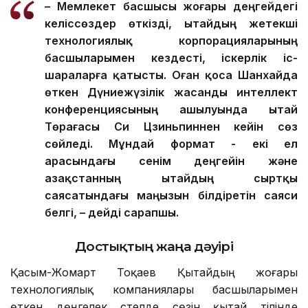
– Мемлекет басшысы жоғары деңгейдегі
келіссөздер өткізді, Қытайдың жетекші
технологиялық корпорацияларының
басшыларымен кездесті, іскерлік іс-
шараларға қатысты. Оған қоса Шанхайда
өткен Дүниежүзілік жасанды интеллект
конференциясының ашылуында Қытай
Төрағасы Си Цзиньпиннен кейін сөз
сөйледі. Мұндай формат - екі ел
арасындағы сенім деңгейін және
Қазақстанның Қытайдың сыртқы
саясатындағы маңызын білдіретін саяси
белгі, – дейді сарапшы.
Достықтың жаңа дәуірі
Қасым-Жомарт Тоқаев Қытайдың жоғары
технологиялық компаниялары басшыларымен
өткен дөңгелек үстелде сөзін қытай тілінде