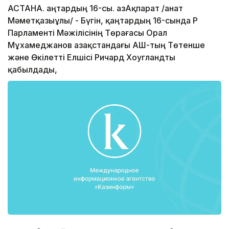
АСТАНА. Қаңтардың 16-сы. ҚазАқпарат /Қанат
Мәметқазыұлы/ - Бүгін, қаңтардың 16-сында ҚР
Парламенті Мәжілісінің Төрағасы Орал
Мұхамеджанов Қазақстандағы АҚШ-тың Төтенше
және Өкілетті Елшісі Ричард Хоугландты
қабылдады,