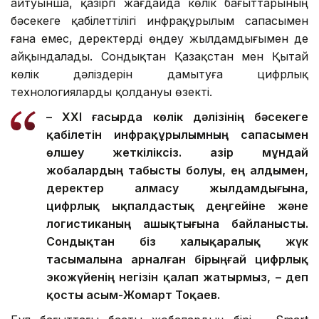
айтуынша, қазіргі жағдайда көлік бағыттарының
бәсекеге қабілеттілігі инфрақұрылым сапасымен
ғана емес, деректерді өңдеу жылдамдығымен де
айқындалады. Сондықтан Қазақстан мен Қытай
көлік дәліздерін дамытуға цифрлық
технологияларды қолдануы өзекті.
– XXI ғасырда көлік дәлізінің бәсекеге
қабілетін инфрақұрылымның сапасымен
өлшеу жеткіліксіз. Қазір мұндай
жобалардың табысты болуы, ең алдымен,
деректер алмасу жылдамдығына,
цифрлық ықпалдастық деңгейіне және
логистиканың ашықтығына байланысты.
Сондықтан біз халықаралық жүк
тасымалына арналған бірыңғай цифрлық
экожүйенің негізін қалап жатырмыз, – деп
қосты Қасым-Жомарт Тоқаев.