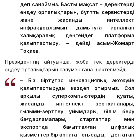
деп санаймыз. Басты мақсат – деректерді
өңдеу орталықтарын, бұлтты сервистерді
және жасанды интеллект
инфрақұрылымын дамытуға арналған
халықаралық деңгейдегі платформа
қалыптастыру, – дейді Қасым-Жомарт
Тоқаев.
Президенттің айтуынша, жоба тек деректерді
өңдеу орталықтарын салумен ғана шектелмейді.
– Біз біртұтас инновациялық экожүйе
қалыптастыруды көздеп отырмыз. Сол
арқылы суперкомпьютердің қуаты,
жасанды интеллект зертханалары,
ғылыми-зерттеу ұйымдары, білім беру
бағдарламалары, стартаптар мен
экспортқа бағытталған цифрлық
қызметтер бір арнаға тоғысады, – деп атап