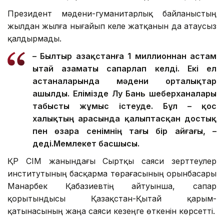
Президент мәдени-гуманитарлық байланыстың
жылдан жылға нығайып келе жатқанын да атаусыз
қалдырмады.
– Былтыр Қазақстанға 1 миллионнан астам
Қытай азаматы сапарлап келді. Екі ел
астаналарында мәдени орталықтар
ашылды. Елімізде Лу Бань шеберханалары
табысты жұмыс істеуде. Бұл – қос
халықтың арасында қалыптасқан достық
пен өзара сенімнің тағы бір айғағы, –
деді.
Мемлекет басшысы.
ҚР СІМ жанындағы Сыртқы саяси зерттеулер
институтының басқарма төрағасының орынбасары
Манарбек Қабазиевтің айтуынша, сапар
қорытындысы Қазақстан-Қытай қарым-
қатынасының жаңа саяси кезеңге өткенін көрсетті.