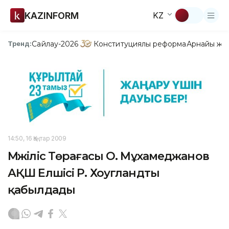
KAZINFORM
KZ
Сайлау-2026
Конституциялық реформа
Арнайы жо
Тренд:
14:50, 16 Қаңтар 2009
Мәжіліс Төрағасы О. Мұхамеджанов
АҚШ Елшісі Р. Хоугландты
қабылдады