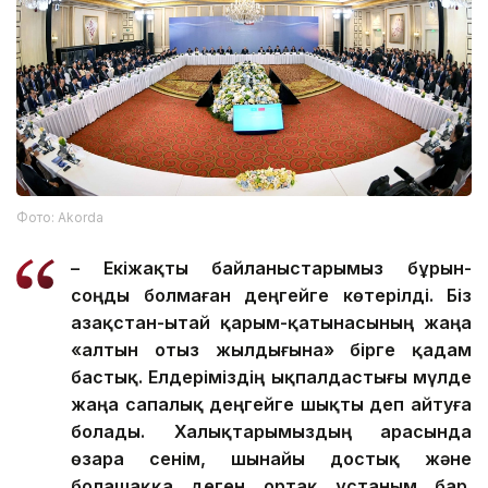
Фото: Аkorda
– Екіжақты байланыстарымыз бұрын-
соңды болмаған деңгейге көтерілді. Біз
Қазақстан-Қытай қарым-қатынасының жаңа
«алтын отыз жылдығына» бірге қадам
бастық. Елдеріміздің ықпалдастығы мүлде
жаңа сапалық деңгейге шықты деп айтуға
болады. Халықтарымыздың арасында
өзара сенім, шынайы достық және
болашаққа деген ортақ ұстаным бар.