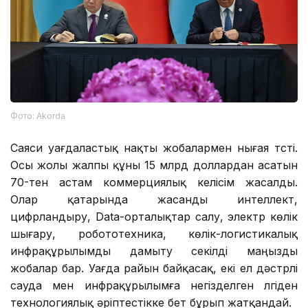
Фото: Аkorda
Саяси уағдаластық нақты жобалармен нығая түсті.
Осы жолы жалпы құны 15 млрд доллардан асатын
70-тен астам коммерциялық келісім жасалды.
Олар қатарында жасанды интеллект,
цифрландыру, Data-орталықтар салу, электр көлік
шығару, робототехника, көлік-логистикалық
инфрақұрылымды дамыту секілді маңызды
жобалар бар. Уағда райын байқасақ, екі ел дәстүрлі
сауда мен инфрақұрылымға негізделген үлгіден
технологиялық әріптестікке бет бұрып жатқандай.