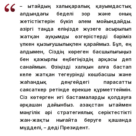
– Қытайдың халықаралық қауымдастық
алдындағы беделі зор және оның
жетістіктерін бүкіл әлем мойындайды.
Қазіргі таңда еліңізде жүзеге асырылып
жатқан ауқымды өзгерістерді бәріміз
үлкен қызығушылықпен қараймыз. Бұл, ең
алдымен, Сіздің көреген басшылығыңыз
бен қажырлы еңбегіңіздің арқасы деп
санаймын. Өзіңізді халқын алға бастап
келе жатқан тегеурінді көшбасшы және
жаһандық деңгейдегі парасатты
саясаткер ретінде ерекше құрметтеймін.
Сіз көтерген игі бастамаларды қолдауға
әрқашан дайынбыз. Қазақстан Қытаймен
мәңгілік әрі стратегиялық серіктестікті
жан-жақты нығайта беруге қашанда
мүдделі, – деді Президент.