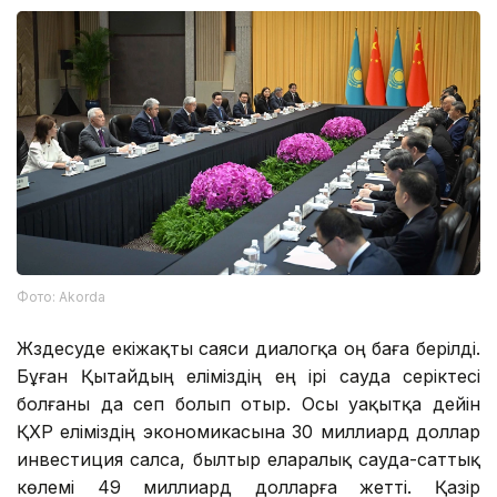
Фото: Аkorda
Жүздесуде екіжақты саяси диалогқа оң баға берілді.
Бұған Қытайдың еліміздің ең ірі сауда серіктесі
болғаны да сеп болып отыр. Осы уақытқа дейін
ҚХР еліміздің экономикасына 30 миллиард доллар
инвестиция салса, былтыр еларалық сауда-саттық
көлемі 49 миллиард долларға жетті. Қазір