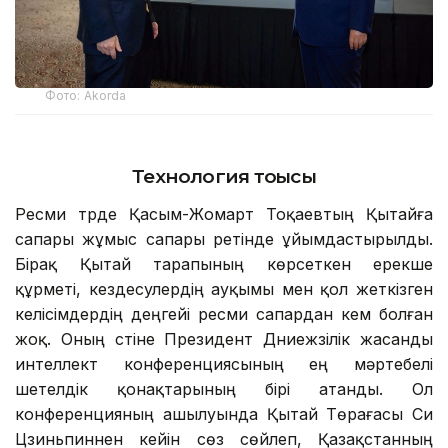
Фото: Аkorda
Технология тоғысы
Ресми түрде Қасым-Жомарт Тоқаевтың Қытайға
сапары жұмыс сапары ретінде ұйымдастырылды.
Бірақ Қытай тарапының көрсеткен ерекше
құрметі, кездесулердің ауқымы мен қол жеткізген
келісімдердің деңгейі ресми сапардан кем болған
жоқ. Оның үстіне Президент Дүниежүзілік жасанды
интеллект конференциясының ең мәртебелі
шетелдік қонақтарының бірі атанды. Ол
конференцияның ашылуында Қытай Төрағасы Си
Цзиньпиннен кейін сөз сөйлеп, Қазақстанның