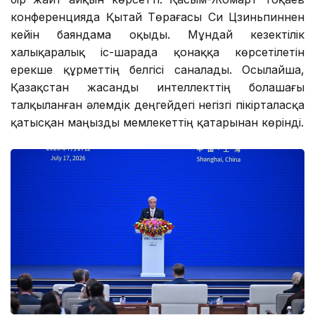
конференцияда Қытай Төрағасы Си Цзиньпиннен
кейін баяндама оқыды. Мұндай кезектілік
халықаралық іс-шарада қонаққа көрсетілетін
ерекше құрметтің белгісі саналады. Осылайша,
Қазақстан жасанды интеллекттің болашағы
талқыланған әлемдік деңгейдегі негізгі пікірталасқа
қатысқан маңызды мемлекеттің қатарынан көрінді.