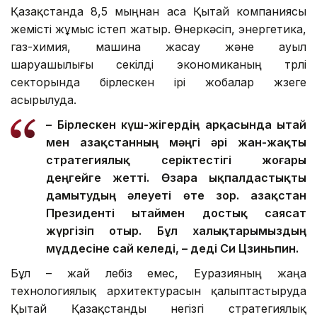
Қазақстанда 8,5 мыңнан аса Қытай компаниясы
жемісті жұмыс істеп жатыр. Өнеркәсіп, энергетика,
газ-химия, машина жасау және ауыл
шаруашылығы секілді экономиканың түрлі
секторында бірлескен ірі жобалар жүзеге
асырылуда.
– Бірлескен күш-жігердің арқасында Қытай
мен Қазақстанның мәңгі әрі жан-жақты
стратегиялық серіктестігі жоғары
деңгейге жетті. Өзара ықпалдастықты
дамытудың әлеуеті өте зор. Қазақстан
Президенті Қытаймен достық саясат
жүргізіп отыр. Бұл халықтарымыздың
мүддесіне сай келеді, – деді Си Цзиньпин.
Бұл – жай лебіз емес, Еуразияның жаңа
технологиялық архитектурасын қалыптастыруда
Қытай Қазақстанды негізгі стратегиялық