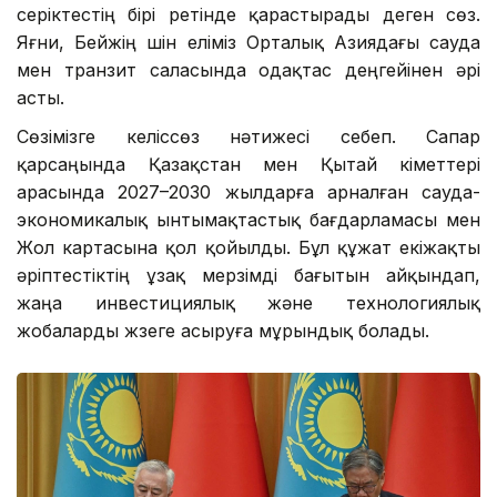
серіктестің бірі ретінде қарастырады деген сөз.
Яғни, Бейжің үшін еліміз Орталық Азиядағы сауда
мен транзит саласында одақтас деңгейінен әрі
асты.
Сөзімізге келіссөз нәтижесі себеп. Сапар
қарсаңында Қазақстан мен Қытай үкіметтері
арасында 2027–2030 жылдарға арналған сауда-
экономикалық ынтымақтастық бағдарламасы мен
Жол картасына қол қойылды. Бұл құжат екіжақты
әріптестіктің ұзақ мерзімді бағытын айқындап,
жаңа инвестициялық және технологиялық
жобаларды жүзеге асыруға мұрындық болады.