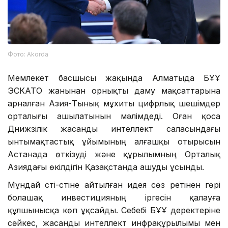
Фото: Аkorda
Мемлекет басшысы жақында Алматыда БҰҰ
ЭСКАТО жанынан орнықты даму мақсаттарына
арналған Азия-Тынық мұхиты цифрлық шешімдер
орталығы ашылатынын мәлімдеді. Оған қоса
Дүнижүзілік жасанды интеллект саласындағы
ынтымақтастық ұйымының алғашқы отырысын
Астанада өткізуді және құрылымның Орталық
Азиядағы өкілдігін Қазақстанда ашуды ұсынды.
Мұндай үсті-үстіне айтылған идея сөз ретінен гөрі
болашақ инвестицияның іргесін қалауға
құлшынысқа көп ұқсайды. Себебі БҰҰ деректеріне
сәйкес, жасанды интеллект инфрақұрылымы мен