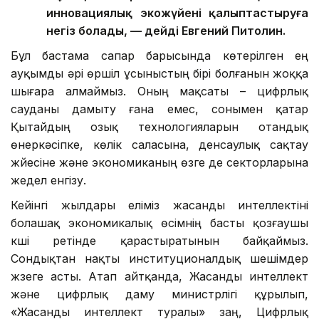
инновациялық экожүйені қалыптастыруға
негіз болады, — дейді Евгений Питолин.
Бұл бастама сапар барысында көтерілген ең
ауқымды әрі өршіл ұсыныстың бірі болғанын жоққа
шығара алмаймыз. Оның мақсаты – цифрлық
сауданы дамыту ғана емес, сонымен қатар
Қытайдың озық технологияларын отандық
өнеркәсіпке, көлік саласына, денсаулық сақтау
жүйесіне және экономиканың өзге де секторларына
жедел енгізу.
Кейінгі жылдары еліміз жасанды интеллектіні
болашақ экономикалық өсімнің басты қозғаушы
күші ретінде қарастыратынын байқаймыз.
Сондықтан нақты институционалдық шешімдер
жүзеге асты. Атап айтқанда, Жасанды интеллект
және цифрлық даму министрлігі құрылып,
«Жасанды интеллект туралы» заң, Цифрлық