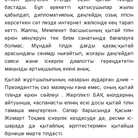
бастады. Бұл әрекетті қатысушылар жылы
қабылдап, дипломатиялық деңгейдің озық үлгісін
көрсеткен сәт лезде интернет желісінде кең тарап
кетті. Жалпы, Мемлекет басшысының қытай тілін
еркін меңгеруін тек білім санатында бағалауға
болмас. Мұндай тілдік дағды қазақ-қытай
арасындағы сенімді нығайтып, жоғары деңгейдегі
саяси және іскерлік диалогты тереңдететін
маңызды артықшылық екені анық.
Қытай жұртшылығының назарын аударған дүние –
Президенттің сөз мазмұны ғана емес, оның қытай
тілінде еркін сөйлеуі . Жергілікті БАҚ өкілдерінің
айтуынша, «аспанасты елінің ескі досы қытай тілін
тамаша меңгерген». Сапар барысында Қасым-
Жомарт Тоқаев іскерлік кездесуде де, ресми іс-
шарада да қытайлық әріптестерімен қытайша
бірнеше мәрте тілдесті.