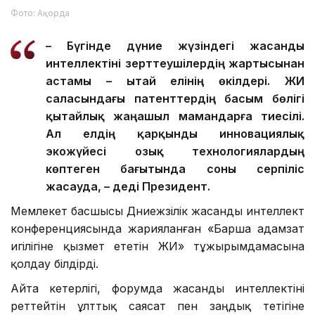
Фото: Ақорда
– Бүгінде дүние жүзіндегі жасанды
интеллектіні зерттеушілердің жартысынан
астамы – Қытай елінің өкілдері. ЖИ
саласындағы патенттердің басым бөлігі
қытайлық жаңашыл мамандарға тиесілі.
Ал елдің қарқынды инновациялық
экожүйесі озық технологиялардың
көптеген бағытында соны серпіліс
жасауда, – деді Президент.
Мемлекет басшысы Дүниежүзілік жасанды интеллект
конференциясында жарияланған «Барша адамзат
игілігіне қызмет ететін ЖИ» тұжырымдамасына
қолдау білдірді.
Айта кетерлігі, форумда жасанды интеллектіні
реттейтін ұлттық саясат пен заңдық тетігіне