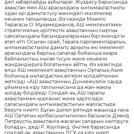
деп хабарлайды ҚазАқпарат. Жүздесу барысында
Қазақстан мен АҚШ арасындағы ынтымақтастықты
одан әрі дамыта түсу жөніндегі мәселелер
кеңінен талқыланды. Өз сөзінде Мәжіліс
Төрағасы О. Мұхамеджанов, АҚШ мемлекетімен
стратегиялық әріптестік Қазақстанның сыртқы
саясатындағы басымдықтарының бірі екендігін
атап өтті. Осыған орай, Төраға парламентаралық
ынтымақтастықты дамыту арқылы екі мемлекет
арасындағы барлық салалар бойынша өзара
байланыстың нығая түсуін және кеңеюін
жандандыруға болатынын айтты. Өз кезегінде
елші АҚШ мемлекеті Қазақстанның Орталық Азия
бойынша ықпалдастық жігерін қолдайтынын
жеткізді. «АҚШ Қазақстанның Дүниежүзілік сауда
ұйымына кіру талпынысына да жан-жақты
қолдау білдіреді. Сондай-ақ, АҚШ тарапы
Қазақстанмен қорғаныс және қауіпсіздік
саласындағы ынтымақтастығын жалғастыра
беруге ниетті. Бұған дәлел ретінде жақында ғана
АҚШ Орталық қолбасшылығының басшысы Дэвид
Петреустің Қазақстанға жасаған сапарын келтіруге
болады», деді Р. Хоугланд. Әңгіме барысында
сондай-ақ, Қазақстанның ДСҰ-ға кіру ниеті