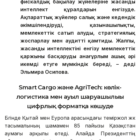
фискалдық бақылау жүйелеріне жасанды
интеллект құралдарын енгізуде.
Ақпараттық жүйелер салық және кедендік
әкімшілендіруді, қазынашылықты,
мемлекеттік сатып алуды, стратегиялық
жоспарлау мен аудит
ті қамтиды
. Жалпы,
жасанды интеллекті
ні
енгізу мемлекеттік
қаржыны басқаруды анағұрлым ашық әрі
икемді етуге мүмкіндік береді,
–
деді
Эльмира Осипова
.
Smart Cargo және AgriTech: көлік-
логистика мен ауыл шаруашылығы
цифрлық форматқа көшуде
Бүгінде Қытай мен Еуропа арасындағы теміржол жүк
тасымалының шамамен 85 пайызы Қазақстан
аумағы арқылы өтеді. Алайда Президенттің