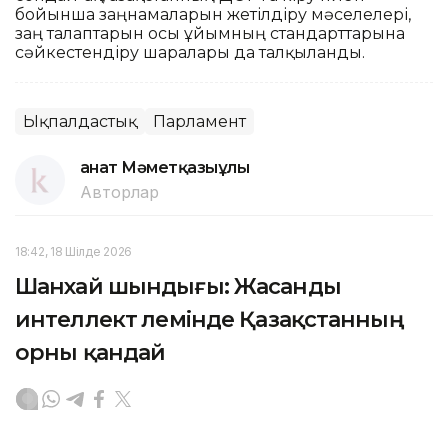
бойынша заңнамаларын жетілдіру мәселелері,
заң талаптарын осы ұйымның стандарттарына
сәйкестендіру шаралары да талқыланды.
Ықпалдастық
Парламент
Қанат Мәметқазыұлы
Авторлар
18:42, 18 Шілде 2026
Шанхай шындығы: Жасанды
интеллект әлемінде Қазақстанның
орны қандай