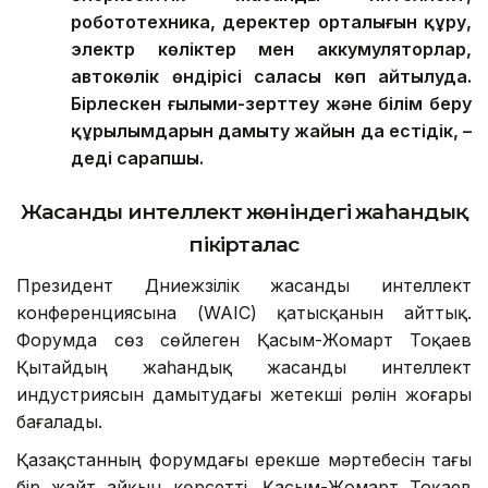
робототехника, деректер орталығын құру,
электр көліктер мен аккумуляторлар,
автокөлік өндірісі саласы көп айтылуда.
Бірлескен ғылыми-зерттеу және білім беру
құрылымдарын дамыту жайын да естідік, –
деді сарапшы.
Жасанды интеллект жөніндегі жаһандық
пікірталас
Президент Дүниежүзілік жасанды интеллект
конференциясына (WAIC) қатысқанын айттық.
Форумда сөз сөйлеген Қасым-Жомарт Тоқаев
Қытайдың жаһандық жасанды интеллект
индустриясын дамытудағы жетекші рөлін жоғары
бағалады.
Қазақстанның форумдағы ерекше мәртебесін тағы
бір жайт айқын көрсетті. Қасым-Жомарт Тоқаев