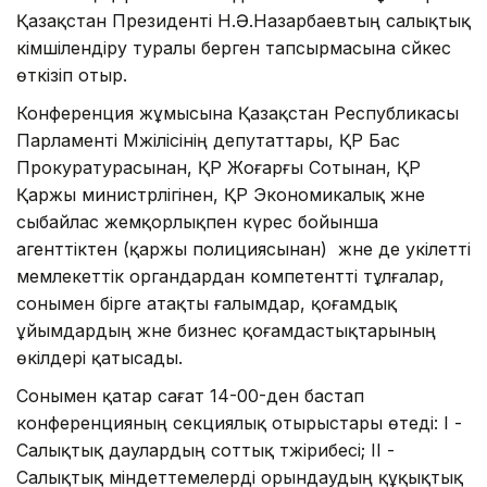
Қазақстан Президенті Н.Ә.Назарбаевтың салықтық
әкімшілендіру туралы берген тапсырмасына сәйкес
өткізіп отыр.
Конференция жұмысына Қазақстан Республикасы
Парламенті Мәжілісінің депутаттары, ҚР Бас
Прокуратурасынан, ҚР Жоғарғы Сотынан, ҚР
Қаржы министрлігінен, ҚР Экономикалық және
сыбайлас жемқорлықпен күрес бойынша
агенттіктен (қаржы полициясынан) және де уәкілетті
мемлекеттік органдардан компетентті тұлғалар,
сонымен бірге атақты ғалымдар, қоғамдық
ұйымдардың және бизнес қоғамдастықтарының
өкілдері қатысады.
Сонымен қатар сағат 14-00-ден бастап
конференцияның секциялық отырыстары өтеді: I -
Салықтық даулардың соттық тәжірибесі; II -
Салықтық міндеттемелерді орындаудың құқықтық