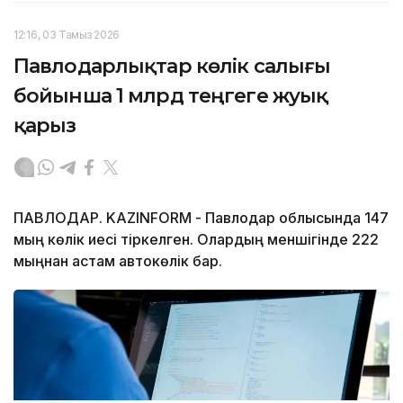
12:16, 03 Тамыз 2026
Павлодарлықтар көлік салығы
бойынша 1 млрд теңгеге жуық
қарыз
ПАВЛОДАР. KAZINFORM - Павлодар облысында 147
мың көлік иесі тіркелген. Олардың меншігінде 222
мыңнан астам автокөлік бар.