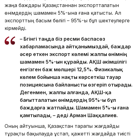
жаңа баждары Қазақстаннан экспортталатын
өнімдердің шамамен 5%-ына ғана қатысты. Ал
экспорттың басым бөлігі – 95%-ы бұл шектеулерге
кірмейді.
– Бүгінгі таңда біз ресми баспасөз
хабарламасында айтқанымыздай, баждар
әсер еткен экспорт көлемі жалпы өнімнің
шамамен 5%-ын құрайды. АҚШ әкімшілігі
енгізген баж мөлшері 12,5%. Физикалық
көлем бойынша нақты көрсеткіш тауар
позициясына байланысты өзгеріп отырады.
Дегенмен, жалпы алғанда, АҚШ-қа
бағытталатын өнімдердің 95%-ы бұл
баждарға жатпайды. Шамамен 5%-ы ғана
қамтылады, – деді Арман Шаққалиев.
Оның айтуынша, Қазақстан тарапы жағдайды
тұрақты бақылауда ұстап, қажетті жағдайда тиісті