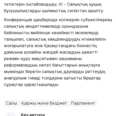
тетіктерін оңтайландыру; III - Салықтық құқық
бұзушылықтарды қылмыстық сипаттан арылту.
Конференция щеңберінде кәсіпкерлік субъектілерінің
салықтық міндеттемелерді орындауына
байланысты мейлінше көкейкесті мәселелерді
талқылап, салықтық әкімшілендірудің нәтижелілігін
жоғарылатуға және Қазақстандағы бизнестің
дамуына қолайлы жағдай жасаудың қажетті
режімін құру мақсатымен заңнаманы
реформалаудың негізгі бағыттарын анықтауға
мүмкіндік беретін салықтық дауларды реттеудің
анағұрлым тиімді тәсілдеріне қатысты бірқатар
сұрақтар қарастырылады.
Салық
Қаржы және бюджет
Парламент
без автора