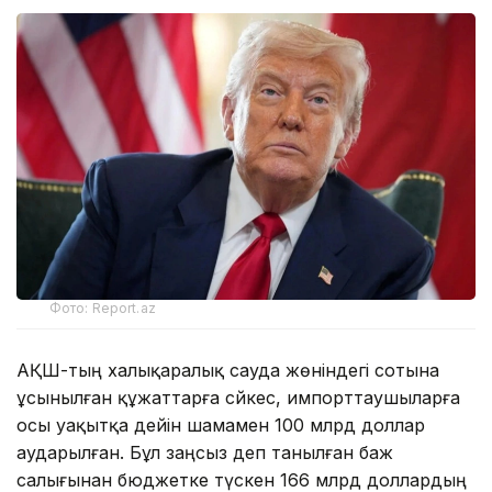
Фото: Report.az
АҚШ-тың халықаралық сауда жөніндегі сотына
ұсынылған құжаттарға сәйкес, импорттаушыларға
осы уақытқа дейін шамамен 100 млрд доллар
аударылған. Бұл заңсыз деп танылған баж
салығынан бюджетке түскен 166 млрд доллардың