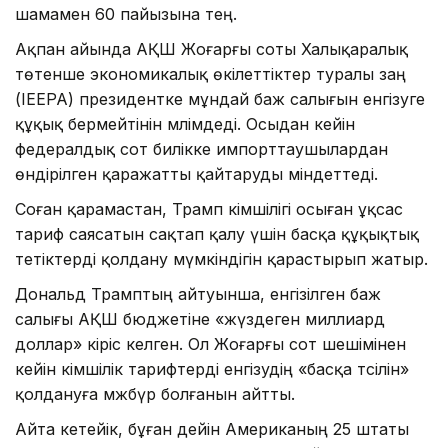
шамамен 60 пайызына тең.
Ақпан айында АҚШ Жоғарғы соты Халықаралық
төтенше экономикалық өкілеттіктер туралы заң
(IEEPA) президентке мұндай баж салығын енгізуге
құқық бермейтінін мәлімдеді. Осыдан кейін
федералдық сот билікке импорттаушылардан
өндірілген қаражатты қайтаруды міндеттеді.
Соған қарамастан, Трамп әкімшілігі осыған ұқсас
тариф саясатын сақтап қалу үшін басқа құқықтық
тетіктерді қолдану мүмкіндігін қарастырып жатыр.
Дональд Трамптың айтуынша, енгізілген баж
салығы АҚШ бюджетіне «жүздеген миллиард
доллар» кіріс әкелген. Ол Жоғарғы сот шешімінен
кейін әкімшілік тарифтерді енгізудің «басқа тәсілін»
қолдануға мәжбүр болғанын айтты.
Айта кетейік, бұған дейін Американың 25 штаты