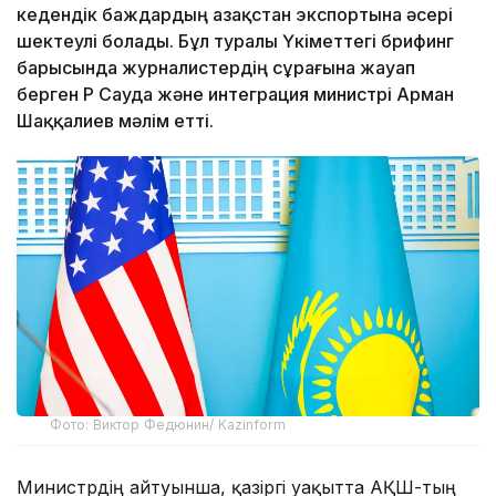
кедендік баждардың Қазақстан экспортына әсері
шектеулі болады. Бұл туралы Үкіметтегі брифинг
барысында журналистердің сұрағына жауап
берген ҚР Сауда және интеграция министрі Арман
Шаққалиев мәлім етті.
Фото: Виктор Федюнин/ Kazinform
Министрдің айтуынша, қазіргі уақытта АҚШ-тың