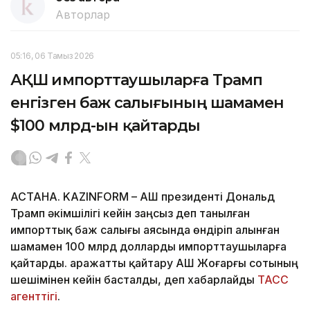
Авторлар
05:16, 06 Тамыз 2026
АҚШ импорттаушыларға Трамп
енгізген баж салығының шамамен
$100 млрд-ын қайтарды
АСТАНА. KAZINFORM – АҚШ президенті Дональд
Трамп әкімшілігі кейін заңсыз деп танылған
импорттық баж салығы аясында өндіріп алынған
шамамен 100 млрд долларды импорттаушыларға
қайтарды. Қаражатты қайтару АҚШ Жоғарғы сотының
шешімінен кейін басталды, деп хабарлайды
ТАСС
агенттігі
.