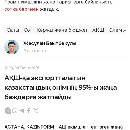
Трамп әкімшілігін жаңа тарифтерге байланысты
сотқа бергенін
жаздық.
Салық
Сот
Қаржы және бюджет
АҚШ
Әлем жа
Жасұлан Бақытбекұлы
Авторлар
12:08, 04 Тамыз 2026
АҚШ-қа экспортталатын
қазақстандық өнімнің 95%-ы жаңа
баждарға жатпайды
АСТАНА. KAZINFORM – АҚШ әкімшілігі енгізген жаңа