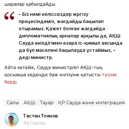
шаралар қабылдайды.
– Біз үнемі келіссөздер жүргізу
процесіндеміз, жағдайды бақылап
отырамыз. Қажет болған жағдайда
дипломатиялық арналар арқылы да, АҚШ
Сауда өкілдігімен өзара іс-қимыл аясында
да бұл мәселені бақылауда ұстаймыз, –
деді министр.
Айта кетейік, Сауда министрлігі АҚШ-тың
қосымша кедендік баж енгізуіне қатысты
түсінік
берді
.
Салық
АҚШ
Тауар
ҚР Сауда және интеграция м
Тастан Тоянов
Авторлар