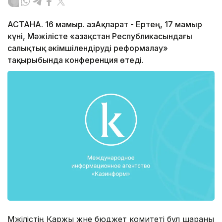
АСТАНА. 16 мамыр. ҚазАқпарат - Ертең, 17 мамыр
күні, Мәжілісте «Қазақстан Республикасындағы
салықтық әкімшілендіруді реформалау»
тақырыбында конференция өтеді.
Мәжілістің Қаржы және бюджет комитеті бұл шараны