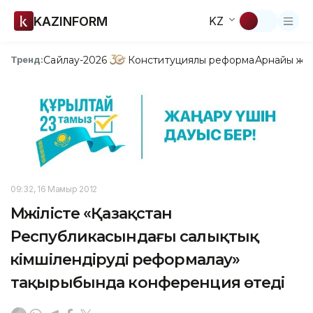
KAZINFORM
KZ
Сайлау-2026
Конституциялық реформа
Арнайы жо
Тренд:
09:32, 16 Мамыр 2012
Мәжілісте «Қазақстан
Республикасындағы салықтық
әкімшілендіруді реформалау»
тақырыбында конференция өтеді