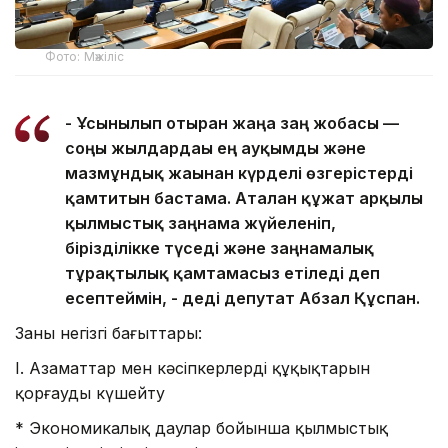
Фото: Мәжіліс
- Ұсынылып отырған жаңа заң жобасы —
соңғы жылдардағы ең ауқымды және
мазмұндық жағынан күрделі өзгерістерді
қамтитын бастама. Аталған құжат арқылы
қылмыстық заңнама жүйеленіп,
бірізділікке түседі және заңнамалық
тұрақтылық қамтамасыз етіледі деп
есептеймін, - деді депутат Абзал Құспан.
Заңның негізгі бағыттары:
I. Азаматтар мен кәсіпкерлердің құқықтарын
қорғауды күшейту
* Экономикалық даулар бойынша қылмыстық