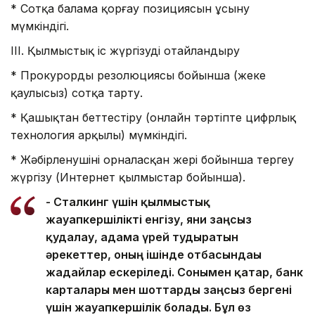
* Сотқа балама қорғау позициясын ұсыну
мүмкіндігі.
III. Қылмыстық іс жүргізуді оңтайландыру
* Прокурордың резолюциясы бойынша (жеке
қаулысыз) сотқа тарту.
* Қашықтан беттестіру (онлайн тәртіпте цифрлық
технология арқылы) мүмкіндігі.
* Жәбірленушінің орналасқан жері бойынша тергеу
жүргізу (Интернет қылмыстар бойынша).
- Сталкинг үшін қылмыстық
жауапкершілікті енгізу, яғни заңсыз
қудалау, адамға үрей тудыратын
әрекеттер, оның ішінде отбасындағы
жағдайлар ескеріледі. Сонымен қатар, банк
карталары мен шоттарды заңсыз бергені
үшін жауапкершілік болады. Бұл өз