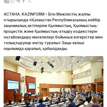
АСТАНА. KAZINFORM – Бүгін Мәжілістің жалпы
отырысында «Қазақстан Республикасының кейбір
заңнамалық актілеріне Қылмыстық, Қылмыстық-
процестік және Қылмыстық-атқару кодекстерін
оңтайландыру мәселелері бойынша өзгерістер мен
толықтырулар енгізу туралы» Заңы екінші
оқылымда қаралып, қабылданды.