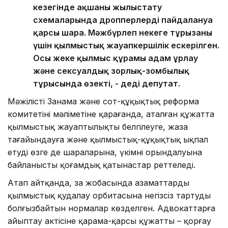
кезегінде ақшаны жылыстату
схемаларында дропперлерді пайдалануға
қарсы шара. Мәжбүрлеп некеге тұрғызғаны
үшін қылмыстық жауапкершілік ескерілген.
Осы жеке қылмыс құрамы адам ұрлау
және сексуалдық зорлық-зомбылық
тұрғысында өзекті, - деді депутат.
Мәжілістің Заңнама және сот-құқықтық реформа
комитетінің мәліметіне қарағанда, аталған құжатта
қылмыстық жауаптылықты белгілеуге, жаза
тағайындауға және қылмыстық-құқықтық ықпал
етудің өзге де шараларына, үкімнің орындалуына
байланысты қоғамдық қатынастар реттеледі.
Атап айтқанда, заң жобасында азаматтарды
қылмыстық қудалау орбитасына негізсіз тартуды
болғызбайтын нормалар көзделген. Адвокаттарға
айыптау актісіне қарама-қарсы құжатты – қорғау