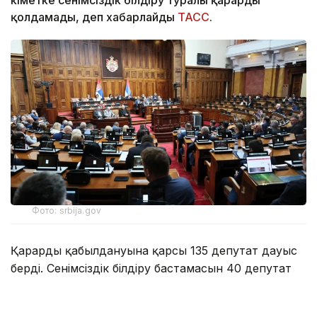
қолдамады, деп хабарлайды
ТАСС
.
Фото: srbija.gov
Қарардың қабылдануына қарсы 135 депутат дауыс
берді. Сенімсіздік білдіру бастамасын 40 депутат
қолдаса, бір депутат қалыс қалды.
Сербияның Халық скупщинасы – елдің бір палаталы