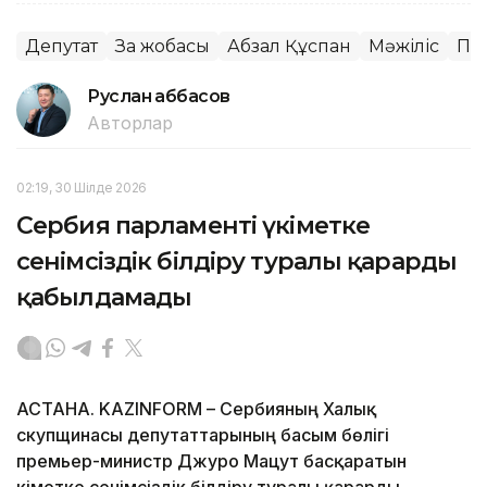
Депутат
Заң жобасы
Абзал Құспан
Мәжіліс
Па
Руслан Ғаббасов
Авторлар
02:19, 30 Шілде 2026
Сербия парламенті үкіметке
сенімсіздік білдіру туралы қарарды
қабылдамады
АСТАНА. KAZINFORM – Сербияның Халық
скупщинасы депутаттарының басым бөлігі
премьер-министр Джуро Мацут басқаратын
үкіметке сенімсіздік білдіру туралы қарарды