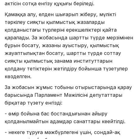
актісін сотқа енгізу құқығы беріледі.
Қамаққа алу, елден шығарып жіберу, мүлікті
тәркілеу сияқты қылмыстық жазалардың
қолданыстағы түрлерінің ерекшеліктері қайта
қаралады. Заң жобасында шартты түрде мерзімінен
бұрын босату, жазаны ауыстыру, қылмыстық
жауаптылықтан босату, шартты түрде соттау
сияқты қылмыстық заңнама институттарын
қолдану тетіктерін жетілдіру бойынша түзетулер
көзделген.
Заң жобасын жұмыс тобының отырыстарында қарау
барысында Парламент Мәжілісінің депутаттары
бірқатар түзету енгізді:
- өмір бойына бас бостандығынан айыру
қолданылмайтын адамдар санаттары кеңейтілді.
- некеге тұруға мәжбүрлегені үшін, сондай-ақ