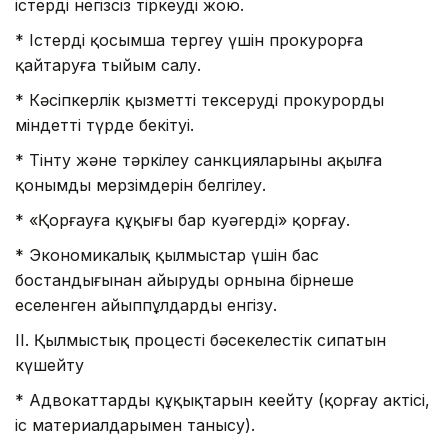
істерді негізсіз тіркеуді жою.
* Істерді қосымша тергеу үшін прокурорға
қайтаруға тыйым салу.
* Кәсіпкерлік қызметті тексеруді прокурордың
міндетті түрде бекітуі.
* Тінту және тәркілеу санкцияларының ақылға
қонымды мерзімдерін белгілеу.
* «Қорғауға құқығы бар куәгерді» қорғау.
* Экономикалық қылмыстар үшін бас
бостандығынан айырудың орнына бірнеше
еселенген айыппұлдарды енгізу.
II. Қылмыстық процестің бәсекелестік сипатын
күшейту
* Адвокаттардың құқықтарын кеңейту (қорғау актісі,
іс материалдарымен танысу).