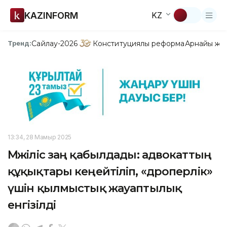
KAZINFORM
KZ
Сайлау-2026
Конституциялық реформа
Арнайы жо
Тренд:
13:34, 28 Мамыр 2025
Мәжіліс заң қабылдады: адвокаттың
құқықтары кеңейтіліп, «дроперлік»
үшін қылмыстық жауаптылық
енгізілді