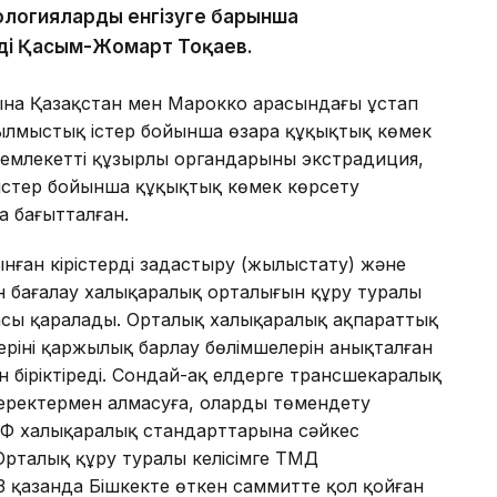
ологияларды енгізуге барынша
деді Қасым-Жомарт Тоқаев.
ына Қазақстан мен Марокко арасындағы ұстап
ылмыстық істер бойынша өзара құқықтық көмек
і мемлекеттің құзырлы органдарының экстрадиция,
істер бойынша құқықтық көмек көрсету
 бағытталған.
ан кірістерді заңдастыру (жылыстату) және
 бағалау халықаралық орталығын құру туралы
басы қаралады. Орталық халықаралық ақпараттық
ерінің қаржылық барлау бөлімшелерін анықталған
н біріктіреді. Сондай-ақ елдерге трансшекаралық
деректермен алмасуға, оларды төмендету
Ф халықаралық стандарттарына сәйкес
. Орталық құру туралы келісімге ТМД
3 қазанда Бішкекте өткен саммитте қол қойған