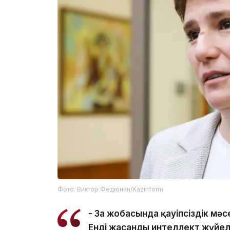
Фото: Виктор Федюнин/Kazinform
- Заң жобасында қауіпсіздік м
Енді жасанды интеллект жүйелер