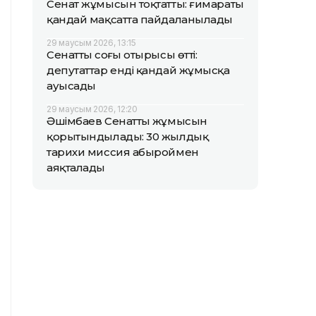
Сенат жұмысын тоқтатты: ғимараты
қандай мақсатта пайдаланылады
29 маусым 2026, 13:15
Сенаттың соңғы отырысы өтті:
депутаттар енді қандай жұмысқа
ауысады
29 маусым 2026, 12:20
Әшімбаев Сенаттың жұмысын
қорытындылады: 30 жылдық
тарихи миссия абыроймен
аяқталады