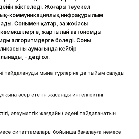
 дейін жіктеледі. Жоғары тәуекел
ттық-коммуникациялық инфрақұрылым
ады. Сонымен қатар, заң жобасы
 көмекшілерге, жартылай автономды
ды алгоритмдерге бөледі. Соның
ликасының аумағында кейбір
ынады, - деді ол.
ні пайдаланудың мына түрлеріне де тыйым салуды
құлқына әсер ететін жасанды интеллектіні
ігі, әлеуметтік жағдайы) әдейі пайдаланатын
месе сипаттамалары бойынша бағалауға немесе