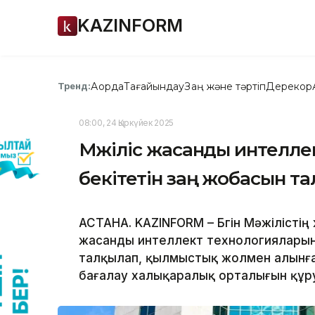
KAZINFORM
Ақорда
Тағайындау
Заң және тәртіп
Дерекқор
Тренд:
08:00, 24 Қыркүйек 2025
Мәжіліс жасанды интелле
бекітетін заң жобасын т
АСТАНА. KAZINFORM – Бүгін Мәжілісті
жасанды интеллект технологияларын
талқылап, қылмыстық жолмен алынған
бағалау халықаралық орталығын құру