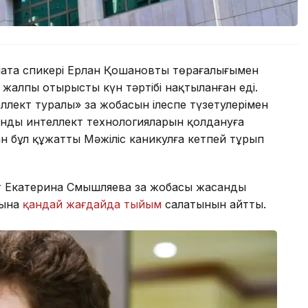
палата спикері Ерлан Қошановтың төрағалығымен
 жалпы отырыстың күн тәртібі нақтыланған еді.
лект туралы» заң жобасын ілеспе түзетулерімен
анды интеллект технологияларын қолдануға
ған бұл құжатты Мәжіліс каникулға кетпей тұрып
т Екатерина Смышляева заң жобасы жасанды
сына
қандай жағдайда тыйым
салатынын айтты.