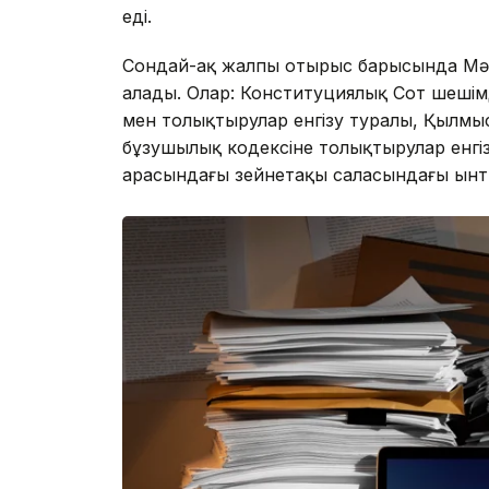
еді.
Сондай-ақ жалпы отырыс барысында Мәжі
алады. Олар: Конституциялық Сот шешім
мен толықтырулар енгізу туралы, Қылмыс
бұзушылық кодексіне толықтырулар енгіз
арасындағы зейнетақы саласындағы ынты