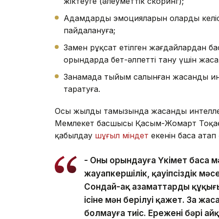
жіктеуге (әлеуметтік скоринг);
Адамдардың эмоцияларын олардың келіс
пайдалануға;
Заңмен рұқсат етілген жағдайлардан б
орындарда бет-әлпетті тану үшін жаса
Заңнамада тыйым салынған жасанды инт
таратуға.
Осы жылдың тамызында жасанды интеллект
Мемлекет басшысы Қасым-Жомарт Тоқаев
қабылдау
шұғыл міндет
екенін баса атап
- Оны орындауға Үкімет баса м
жауапкершілік, қауіпсіздік мәс
Сондай-ақ азаматтардың құқығы
ісіне мән берілуі қажет. Заң ж
болмауға тиіс. Ереженің бәрі айқ