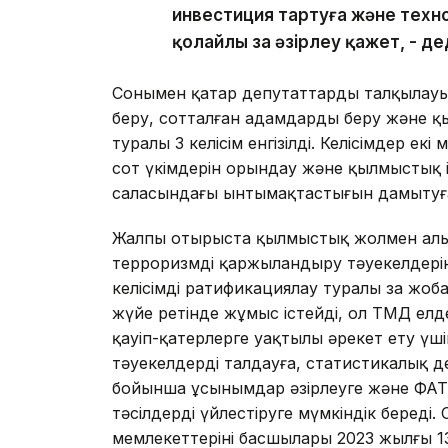
инвестиция тартуға және техн
қолайлы заң әзірлеу қажет, - 
Сонымен қатар депутаттардың талқылау
беру, сотталған адамдарды беру және қ
туралы 3 келісім енгізілді. Келісімдер ек
сот үкімдерін орындау және қылмыстық 
саласындағы ынтымақтастығын дамытуға
Жалпы отырыста қылмыстық жолмен алынғ
терроризмді қаржыландыру тәуекелдерін
келісімді ратификациялау туралы заң жо
жүйе ретінде жұмыс істейді, ол ТМД елд
қауіп-қатерлерге уақтылы әрекет ету үші
тәуекелдерді талдауға, статистикалық 
бойынша ұсынымдар әзірлеуге және ФАТ
тәсілдерді үйлестіруге мүмкіндік береді
мемлекеттерінің басшылары 2023 жылғы 1