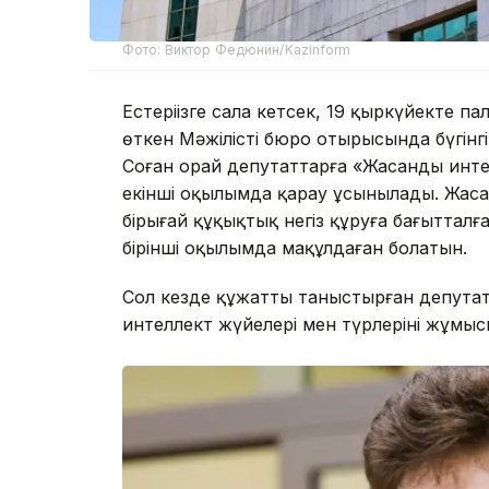
Фото: Виктор Федюнин/Kazinform
Естеріңізге сала кетсек, 19 қыркүйекте 
өткен Мәжілістің бюро отырысында бүгінгі
Соған орай депутаттарға «Жасанды интел
екінші оқылымда қарау ұсынылады. Жас
бірыңғай құқықтық негіз құруға бағыттал
бірінші оқылымда мақұлдаған болатын.
Сол кезде құжатты таныстырған депута
интеллект жүйелері мен түрлерінің жұмы