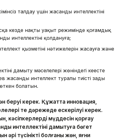
імінсіз талдау үшін жасанды интеллектіні
асқа кезде нақты уақыт режимінде қоғамдық
нды интеллектіні қолдануға;
еллект қызметінің нәтижелерін жасауға және
іні дамыту мәселелері жөніндегі кеңесте
 жасанды интеллект туралы тиісті заңды
 өткен болатын.
ән беруі керек. Құжатта инновация,
елелері тең дәрежеде ескерілуі керек.
н, кәсіпкерлердің мүддесін қорғау
асанды интеллектіні дамытуға бөгет
ын әрі түсінікті болғаны жөн, яғни