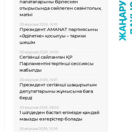
палаталарының бірлескен
отырысында сөйлеген сөзінің толық
мәтіні
30 маусым 2026, 14:10
Президент: AMANAT партиясының
«Әділетке» қосылуы – тарихи
шешім
30 маусым 2026, 14:09
Сегізінші сайланған ҚР
Парламентінің төртінші сессиясы
жабылды
30 маусым 2026, 14:01
Президент сегізінші шақырылым
депутаттарының жұмысына баға
берді
30 маусым 2026, 08:00
1 шілдеден бастап елімізде қандай
маңызды өзгерістер болады
29 маусым 2026, 13:26