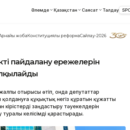
Әлемде
Қазақстан
Саясат
Талдау
SP
Арнайы жоба
Конституциялық реформа
Сайлау-2026
кті пайдалану ережелерін
алқылайды
ң жалпы отырысы өтіп, онда депутаттар
 қолдануға құқықтық негіз құратын құжатты
 кірістерді заңдастыру тәуекелдерін
 туралы келісімді қарастырады.