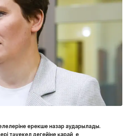
әселелеріне ерекше назар аударылады.
і тәуекел деңгейіне қарай, ең