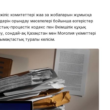
ліс комитеттері жаңа заң жобаларын жұмысқа
дерін орындау мәселелері бойынша өзгерістер
тық-процестік кодекс пен Әкімшілік құқық
у, сондай-ақ Қазақстан мен Моңғолия үкіметтері
мақтастық туралы келісім.