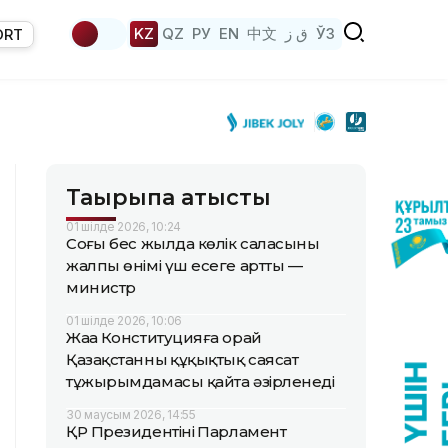
KZ
QZ
РУ
EN
中文
ق ز
ЎЗ
ORT
Тақырыпқа қатысты
01 шілде 2026, 10:24
Соңғы бес жылда көлік саласының
жалпы өнімі үш есеге артты —
министр
01 шілде 2026, 10:06
Жаңа Конституцияға орай
Қазақстанның құқықтық саясат
тұжырымдамасы қайта әзірленеді
30 маусым 2026, 14:55
ҚР Президентінің Парламент