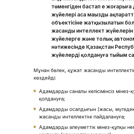
төменгіден бастап ең жоғарыға
жүйелері аса маңызды ақпара
объектісіне жатқызылатын бол
жасанды интеллект жүйелерін
жүйелерге және толық автоном
нәтижесінде Қазақстан Респуб
жүйелерді қолдануға тыйым сал
Мұнан бөлек, құжат жасанды интеллекті
көздейді:
Адамдардың саналы келісімінсіз мінез-
қолдануға;
Адамдардың осалдығын (жасы, мүгедект
жасанды интеллектіні пайдалануға;
Адамдарды әлеуметтік мінез-құлқы не