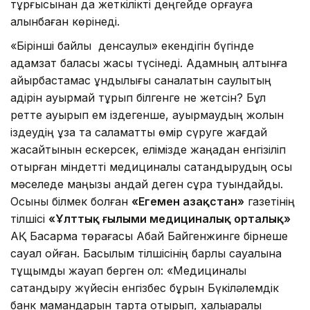
тұрғысынан да жеткілікті деңгейде қорғауға
алынбаған көрінеді.
«Бірінші байлық денсаулық» екендігін бүгінде
адамзат баласы жақсы түсінеді. Адамның алтынға
айырбастамас құндылығы саналатын саулықтың
қадірін ауырмай тұрып білгенге не жетсін? Бұл
ретте ауырып ем іздегенше, ауырмаудың жолын
іздеудің ұзақ та саламатты өмір сүруге жағдай
жасайтынын ескерсек, елімізде жаңадан енгізіліп
отырған міндетті медициналық сақтандырудың осы
мәселеде маңызы қандай деген сұрақ туындайды.
Осыны білмек болған
«Егемен Қазақстан»
газетінің
тілшісі
«Ұлттық ғылыми медициналық орталық»
АҚ Басқарма төрағасы Абай Байгенжинге бірнеше
сауал қойған. Басылым тілшісінің барлық сауалына
тұщымды жауап берген ол: «Медициналық
сақтандыру жүйесін енгізбес бұрын Бүкіләлемдік
банк мамандарын тарта отырып, халықаралық