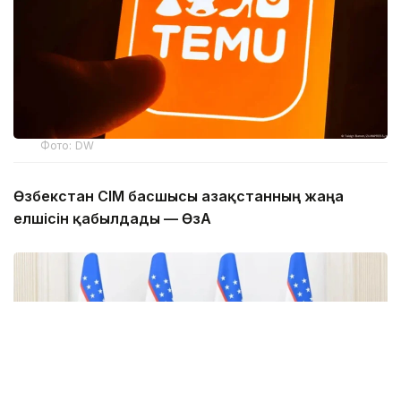
Фото: DW
Өзбекстан СІМ басшысы Қазақстанның жаңа
елшісін қабылдады — ӨзА