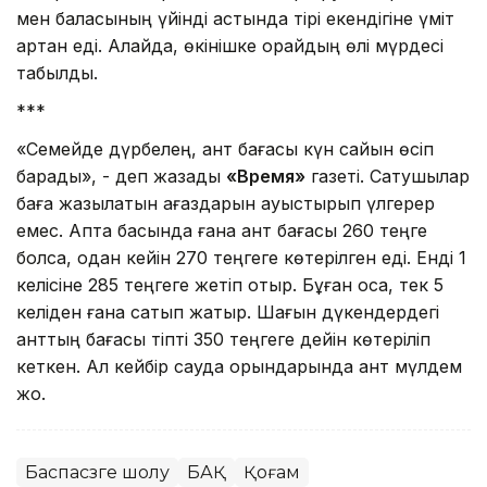
мен баласының үйінді астында тірі екендігіне үміт
артқан еді. Алайда, өкінішке орайдың өлі мүрдесі
табылды.
***
«Семейде дүрбелең, қант бағасы күн сайын өсіп
барады», - деп жазады
«Время»
газеті. Сатушылар
баға жазылатын қағаздарын ауыстырып үлгерер
емес. Апта басында ғана қант бағасы 260 теңге
болса, одан кейін 270 теңгеге көтерілген еді. Енді 1
келісіне 285 теңгеге жетіп отыр. Бұған қоса, тек 5
келіден ғана сатып жатыр. Шағын дүкендердегі
қанттың бағасы тіпті 350 теңгеге дейін көтеріліп
кеткен. Ал кейбір сауда орындарында қант мүлдем
жоқ.
Баспасөзге шолу
БАҚ
Қоғам