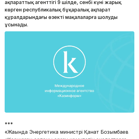
ақпараттық агенттігі 9 шілде, сенбі күні жарық
көрген республикалық бұқаралық ақпарат
құралдарындағы өзекті мақалаларға шолуды
ұсынады.
***
«Жақында Энергетика министрі Қанат Бозымбаев