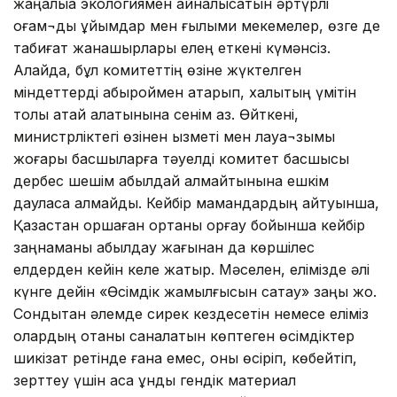
жаңалыққа экологиямен айналысатын әртүрлі
қоғам¬дық ұйымдар мен ғылыми мекемелер, өзге де
табиғат жанашырлары елең еткені күмәнсіз.
Алайда, бұл комитеттің өзіне жүктелген
міндеттерді абыроймен атқарып, халықтың үмітін
толық ақтай алатынына сенім аз. Өйткені,
министрліктегі өзінен қызметі мен лауа¬зымы
жоғары басшыларға тәуелді комитет басшысы
дербес шешім қабылдай алмайтынына ешкім
дауласа алмайды. Кейбір мамандардың айтуынша,
Қазақстан қоршаған ортаны қорғау бойынша кейбір
заңнаманы қабылдау жағынан да көршілес
елдерден кейін келе жатыр. Мәселен, елімізде әлі
күнге дейін «Өсімдік жамылғысын сақтау» заңы жоқ.
Сондықтан әлемде сирек кездесетін немесе еліміз
олардың отаны саналатын көптеген өсімдіктер
шикізат ретінде ғана емес, оны өсіріп, көбейтіп,
зерттеу үшін аса құнды гендік материал