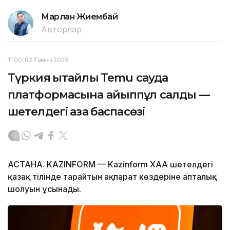
Марлан Жиембай
Авторлар
11:00, 02 Тамыз 2026
Түркия қытайлық Temu сауда
платформасына айыппұл салды —
шетелдегі қазақ баспасөзі
АСТАНА. KAZINFORM — Kazinform ХАА шетелдегі
қазақ тілінде тарайтын ақпарат көздеріне апталық
шолуын ұсынады.