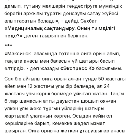
дамып, тұтыну мөлшерін теңдестіруге мүмкіндік
беретін қаржылық тұрақты денсаулық сақтау жүйесі
қалыптасатын болады», - дейді. Сұхбат
«Медициналық сақтандыру. Оның тиімділігі
неде?»
деген тақырыппен берілген.
***
«Максинск қаласында төтенше оқиға орын алып,
таң ата анасы мен баласын үй шатыры басып
өлтірді», - деп жазады
«Экспресс К»
басылымы.
Сол бір қайғылы оқиға орын алған түнде 50 жастағы
әйел мен 12 жастағы ұлы бір бөлмеде, ал 24
жастағы ұлы көрші бөлмеде ұйықтап жатқан. Таңғы
6-лар шамасын қатты дауыстан шошып оянған
үлкен ұлы жеке тұрғын үйлерінің шатыры
жартылай құлағанын көрген. Осыдан кейін ол
көршілеріне барып, көмекке жедел қызмет
шақырған. Оқиға орнына жеткен құтқарушылар анасы