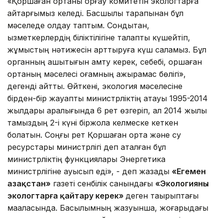
«Қоршаған ортаны қорғау комитетін экологтарға
қайтарғымыз келеді. Басшылық тарапынан бұл
мәселеде қолдау таптым. Сондықтан,
қызметкерлердің біліктілігіне талапты күшейтіп,
жұмыстың нәтижесін арттыруға күш саламыз. Бұл
органның ашықтығын қамту керек, себебі, қоршаған
ортаның мәселесі қоғамның ажырамас бөлігі»,
дегенді айтты. Өйткені, экология мәселесіне
бірден-бір жауапты министрліктің атауы 1995-2014
жылдары аралығында 6 рет өзгеріп, ал 2014 жылы
тамыздың 2-і күні біржола келмеске кеткен
болатын. Соңғы рет Қоршаған орта және су
ресурстары министрлігі деп аталған бұл
министрліктің функциялары Энергетика
министрлігіне ауысып еді», - деп жазады
«Егемен
Қазақстан»
газеті сенбілік санындағы
«Экологияны
экологтарға қайтару керек»
деген тақырыптағы
мақаласында. Басылымның жазуынша, жоғарыдағы