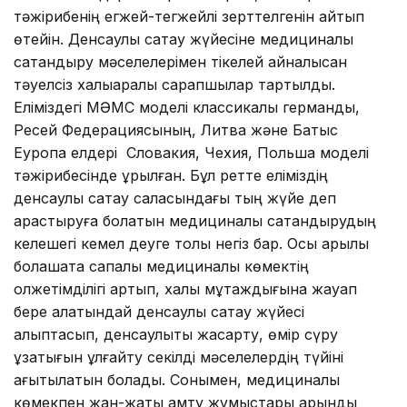
тәжірибенің егжей-тегжейлі зерттелгенін айтып
өтейін. Денсаулық сақтау жүйесіне медициналық
сақтандыру мәселелерімен тікелей айналысқан
тәуелсіз халықаралық сарапшылар тартылды.
Еліміздегі МӘМС моделі классикалық германдық,
Ресей Федерациясының, Литва және Батыс
Еуропа елдері Словакия, Чехия, Польша моделі
тәжірибесінде құрылған. Бұл ретте еліміздің
денсаулық сақтау саласындағы тың жүйе деп
қарастыруға болатын медициналық сақтандырудың
келешегі кемел деуге толық негіз бар. Осы арқылы
болашақта сапалы медициналық көмектің
қолжетімділігі артып, халық мұқтаждығына жауап
бере алатындай денсаулық сақтау жүйесі
қалыптасып, денсаулықты жақсарту, өмір сүру
ұзақтығын ұлғайту секілді мәселелердің түйіні
ағытылатын болады. Сонымен, медициналық
көмекпен жан-жақты қамту жұмыстары қарқынды