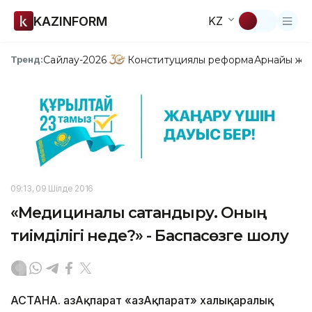
KAZINFORM
KZ
Сайлау-2026
Конституциялық реформа
Арнайы жо
Тренд:
09:13, 09 Шілде 2016
«Медициналық сақтандыру. Оның
тиімділігі неде?» - Баспасөзге шолу
АСТАНА. ҚазАқпарат «ҚазАқпарат» халықаралық