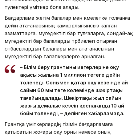
түлектері үміткер бола алады.
Бағдарлама жетім балалар мен кәмелетке толғанға
дейін ата-анасының қамқорлығынсыз қалған
азаматтарға, мүгедектігі бар тұлғаларға, сондай-ақ
мүгедектігі бар балаларды тәрбиелеп отырған
отбасылардың балалары мен ата-анасының
мүгедектігі бар талапкерлерге арналған.
– Білім беру грантының иегерлеріне оқу
ақысы жылына 1 миллион теңгеге дейін
төленеді. Сонымен қатар оқу кезеңінде ай
сайын 60 мың теңге көлемінде шәкіртақы
тағайындалады. Шәкіртақы жыл сайын
жазғы демалыс кезеңін қоспағанда 10 ай
бойы төленеді, – делінген хабарламада.
Грантқа үміткерлердің тізімін бағдарламаға
қатысатын жоғары оқу орны немесе оның