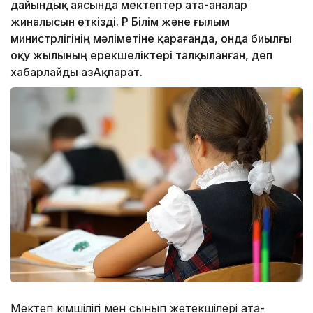
дайындық аясында мектептер ата-аналар
жиналысын өткізді. ҚР Білім және ғылым
министрлігінің мәліметіне қарағанда, онда биылғы
оқу жылының ерекшеліктері талқыланған, деп
хабарлайды ҚазАқпарат.
Мектеп әкімшілігі мен сынып жетекшілері ата-