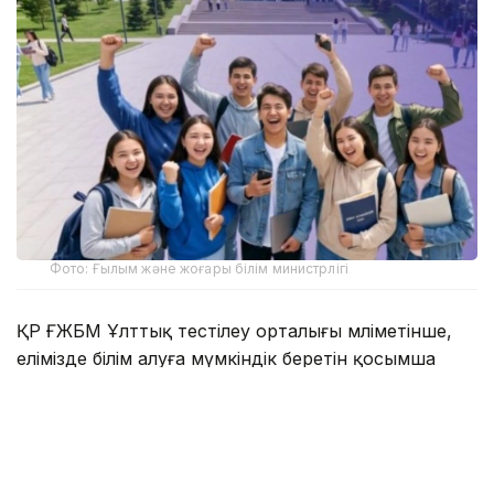
Фото: Ғылым және жоғары білім министрлігі
ҚР ҒЖБМ Ұлттық тестілеу орталығы мәліметінше,
елімізде білім алуға мүмкіндік беретін қосымша
қолдау түрлері бар:
2392 грант – жергілікті атқарушы органдардан;
2 мыңнан астам грант – қазақстандық жоғары оқу
орындарынан;