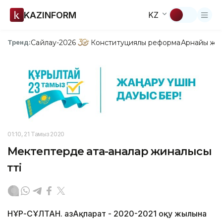
KAZINFORM
KZ
Сайлау-2026
Конституциялық реформа
Арнайы жо
Тренд:
01:10, 21 Тамыз 2020
Мектептерде ата-аналар жиналысы
өтті
НҰР-СҰЛТАН. ҚазАқпарат - 2020-2021 оқу жылына