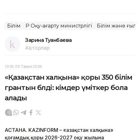
Білім
ҚР Оқу-ағарту министрлігі
Білім және ғыл
Зарина Туғанбаева
Авторлар
13:18, 09 Тамыз 2026
«Қазақстан халқына» қоры 350 білім
грантын бөлді: кімдер үміткер бола
алады
АСТАНА. KAZINFORM – «Қазақстан халқына»
қоғамдық қоры 2026-2027 оқу жылына