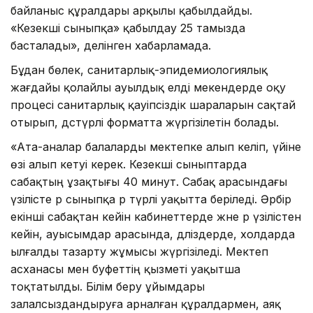
байланыс құралдары арқылы қабылдайды.
«Кезекші сыныпқа» қабылдау 25 тамызда
басталады», делінген хабарламада.
Бұдан бөлек, санитарлық-эпидемиологиялық
жағдайы қолайлы ауылдық елді мекендерде оқу
процесі санитарлық қауіпсіздік шараларын сақтай
отырып, дәстүрлі форматта жүргізілетін болады.
«Ата-аналар балаларды мектепке алып келіп, үйіне
өзі алып кетуі керек. Кезекші сыныптарда
сабақтың ұзақтығы 40 минут. Сабақ арасындағы
үзілісте әр сыныпқа әр түрлі уақытта беріледі. Әрбір
екінші сабақтан кейін кабинеттерде және әр үзілістен
кейін, ауысымдар арасында, дәліздерде, холдарда
ылғалды тазарту жұмысы жүргізіледі. Мектеп
асханасы мен буфеттің қызметі уақытша
тоқтатылды. Білім беру ұйымдары
залалсыздандыруға арналған құралдармен, аяқ