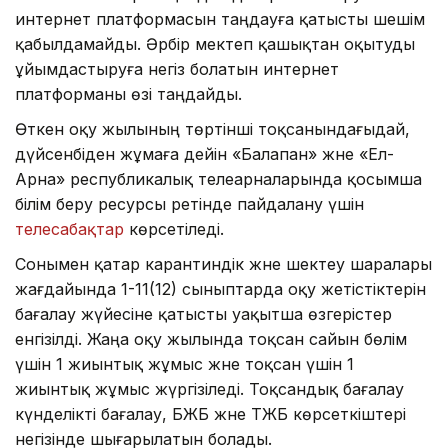
интернет платформасын таңдауға қатысты шешім
қабылдамайды. Әрбір мектеп қашықтан оқытуды
ұйымдастыруға негіз болатын интернет
платформаны өзі таңдайды.
Өткен оқу жылының төртінші тоқсанындағыдай,
дүйсенбіден жұмаға дейін «Балапан» және «Ел-
Арна» республикалық телеарналарында қосымша
білім беру ресурсы ретінде пайдалану үшін
телесабақтар
көрсетіледі.
Сонымен қатар карантиндік және шектеу шаралары
жағдайында 1-11(12) сыныптарда оқу жетістіктерін
бағалау жүйесіне қатысты уақытша өзгерістер
енгізілді. Жаңа оқу жылында тоқсан сайын бөлім
үшін 1 жиынтық жұмыс және тоқсан үшін 1
жиынтық жұмыс жүргізіледі. Тоқсандық бағалау
күнделікті бағалау, БЖБ және ТЖБ көрсеткіштері
негізінде шығарылатын болады.