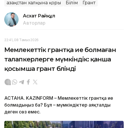
Қазақстан халқына қоры
Білім
Грант
Асхат Райқұл
Авторлар
22:41, 08 Тамыз 2026
Мемлекеттік грантқа ие болмаған
талапкерлерге мүмкіндік: қанша
қосымша грант бөлінді
АСТАНА. KAZINFORM – Мемлекеттік грантқа ие
болмадыңыз ба? Бұл – мүмкіндіктер аяқталды
деген сөз емес.