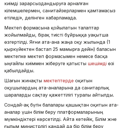
киімді зарарсыздандыруға арналған
кілемшелермен, санитайзерлармен қамтамасыз
етіледі», делінген хабарламада.
Мектеп формасына қойылатын талаптар
жойылмайды, бірақ тиісті бұйрыққа уақытша
өзгертілді. Яғни ата-ана жаңа оқу жылында (1
қыркүйектен бастап 25 мамырға дейін) баласын
мектепке мектеп формасымен немесе басқа
ыңғайлы киіммен жіберуге қатысты
шешімді
өзі
қабылдайды.
Шағын жинақты
мектептерде
оқитын
оқушылардың ата-аналарына да санитарлық
шараларды сақтау қажеттілігі туралы айтылды.
Сондай-ақ бүгін балалары қашықтан оқитын ата-
аналар үшін білім беру платформаларының
мүмкіндіктері көрсетілді. Айта кетейік, Білім және
ғылым министрлігі қандай да бір білім беру