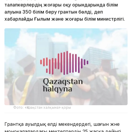
талапкерлердің жоғары оқу орындарында білім
алуына 350 білім беру грантын бөлді, деп
хабарлайды Ғылым және жоғары білім министрлігі.
Фото: «Қазақстан халқына» қоры
Грантқа ауылдық елді мекендердегі, шағын және
моноқалалардағы мектептердің 25 жасқа дейінгі