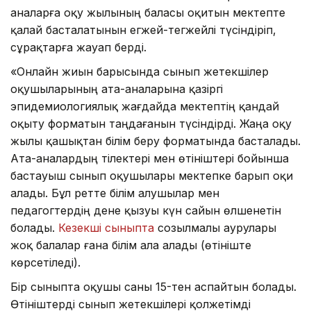
аналарға оқу жылының баласы оқитын мектепте
қалай басталатынын егжей-тегжейлі түсіндіріп,
сұрақтарға жауап берді.
«Онлайн жиын барысында сынып жетекшілер
оқушыларының ата-аналарына қазіргі
эпидемиологиялық жағдайда мектептің қандай
оқыту форматын таңдағанын түсіндірді. Жаңа оқу
жылы қашықтан білім беру форматында басталады.
Ата-аналардың тілектері мен өтініштері бойынша
бастауыш сынып оқушылары мектепке барып оқи
алады. Бұл ретте білім алушылар мен
педагогтердің дене қызуы күн сайын өлшенетін
болады.
Кезекші сыныпта
созылмалы аурулары
жоқ балалар ғана білім ала алады (өтініште
көрсетіледі).
Бір сыныпта оқушы саны 15-тен аспайтын болады.
Өтініштерді сынып жетекшілері қолжетімді