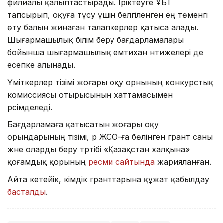
филиалы қалыптастырады. Іріктеуге ҰБТ
тапсырып, оқуға түсу үшін белгіленген ең төменгі
өту балын жинаған талапкерлер қатыса алады.
Шығармашылық білім беру бағдарламалары
бойынша шығармашылық емтихан нәтижелері де
есепке алынады.
Үміткерлер тізімі жоғары оқу орнының конкурстық
комиссиясы отырысының хаттамасымен
рәсімделеді.
Бағдарламаға қатысатын жоғары оқу
орындарының тізімі, әр ЖОО-ға бөлінген грант саны
және оларды беру тәртібі «Қазақстан халқына»
қоғамдық қорының
ресми сайтында
жарияланған.
Айта кетейік, әкімдік гранттарына құжат қабылдау
басталды
.