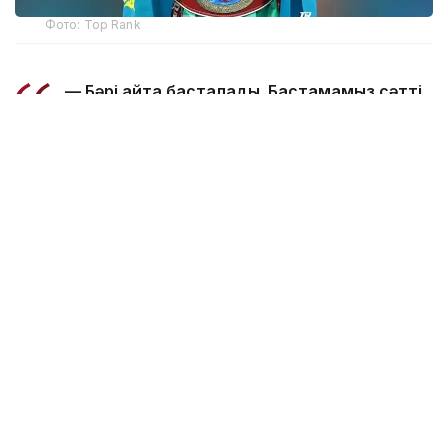
Фото: Top Rank
— Бәрі қайта басталады. Бастамамыз сәтті
болған сияқты. Құрметті жанкүйерлер,
қолдауларыңызға көп рақмет! Жерлестеріңіз
ретінде маған ерекше демеу көрсетіп
келесіздер. Қазір визаны күтіп отырмыз.
Егер бәрі ойдағыдай болса, жақын күндері
Америкаға аттанамыз, — делінген
хабарламада.
Бұған дейін Жәнібек Әлімханұлы жаңа салмақ
дәрежесінде
WBO рейтингінде
жекпе-жексіз-ақ
екінші орынға көтерілгені хабарланған болатын.
Әлімханұлы соңғы жекпе-жегін 2025 жылғы 5
сәуірде Астанада өткізіп, франциялық Анауэль
Нгамиссенгені нокаутпен жеңді. Сол кездесуде