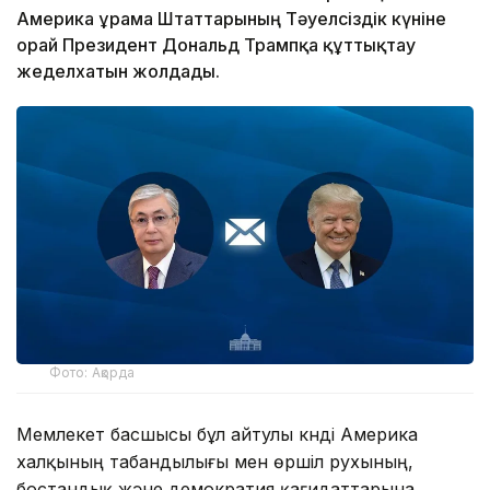
Америка Құрама Штаттарының Тәуелсіздік күніне
орай Президент Дональд Трампқа құттықтау
жеделхатын жолдады.
Фото: Ақорда
Мемлекет басшысы бұл айтулы күнді Америка
халқының табандылығы мен өршіл рухының,
бостандық және демократия қағидаттарына