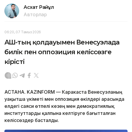
Асхат Райқұл
Авторлар
06:20, 07 Тамыз 2026
АҚШ-тың қолдауымен Венесуэлада
билік пен оппозиция келіссөзге
кірісті
АСТАНА. KAZINFORM — Каракаста Венесуэланың
уақытша үкіметі мен оппозиция өкілдері арасында
елдегі саяси өтпелі кезең мен демократиялық
институттарды қалпына келтіруге бағытталған
келіссөздер басталды.