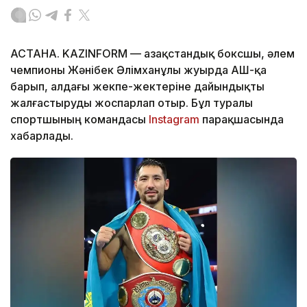
АСТАНА. KAZINFORM — Қазақстандық боксшы, әлем
чемпионы Жәнібек Әлімханұлы жуырда АҚШ-қа
барып, алдағы жекпе-жектеріне дайындықты
жалғастыруды жоспарлап отыр. Бұл туралы
спортшының командасы
Instagram
парақшасында
хабарлады.