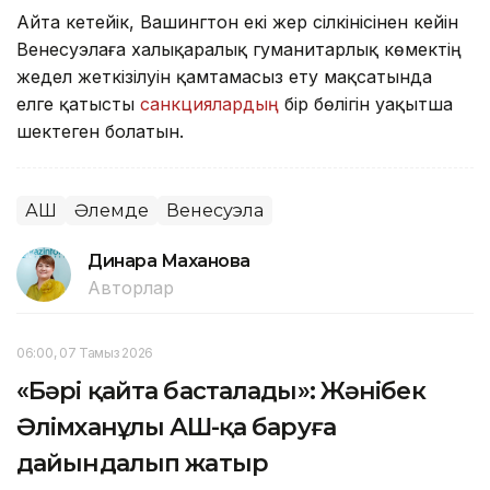
Айта кетейік, Вашингтон екі жер сілкінісінен кейін
Венесуэлаға халықаралық гуманитарлық көмектің
жедел жеткізілуін қамтамасыз ету мақсатында
елге қатысты
санкциялардың
бір бөлігін уақытша
шектеген болатын.
АҚШ
Әлемде
Венесуэла
Динара Маханова
Авторлар
06:00, 07 Тамыз 2026
«Бәрі қайта басталады»: Жәнібек
Әлімханұлы АҚШ-қа баруға
дайындалып жатыр