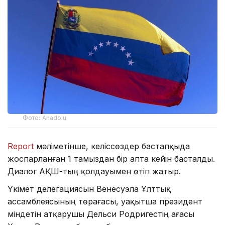
Фото: Anadolu
Report
мәліметінше, келіссөздер бастапқыда
жоспарланған 1 тамыздан бір апта кейін басталды.
Диалог АҚШ-тың қолдауымен өтіп жатыр.
Үкімет делегациясын Венесуэла Ұлттық
ассамблеясының төрағасы, уақытша президент
міндетін атқарушы Дельси Родригестің ағасы