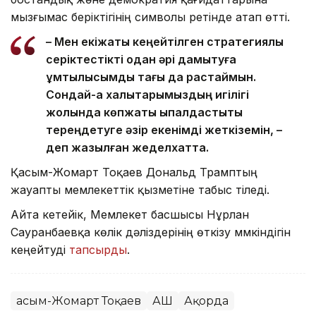
мызғымас беріктігінің символы ретінде атап өтті.
– Мен екіжақты кеңейтілген стратегиялық
серіктестікті одан әрі дамытуға
ұмтылысымды тағы да растаймын.
Сондай-ақ халықтарымыздың игілігі
жолында көпжақты ықпалдастықты
тереңдетуге әзір екенімді жеткіземін, –
деп жазылған жеделхатта.
Қасым-Жомарт Тоқаев Дональд Трамптың
жауапты мемлекеттік қызметіне табыс тіледі.
Айта кетейік, Мемлекет басшысы Нұрлан
Сауранбаевқа көлік дәліздерінің өткізу мүмкіндігін
кеңейтуді
тапсырды
.
Қасым-Жомарт Тоқаев
АҚШ
Ақорда