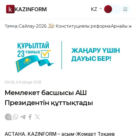
KAZINFORM
KZ
Сайлау-2026
Конституциялық реформа
Арнайы жо
Тренд:
09:28, 04 Шілде 2025
Мемлекет басшысы АҚШ
Президентін құттықтады
АСТАНА. KAZINFORM – Қасым-Жомарт Тоқаев