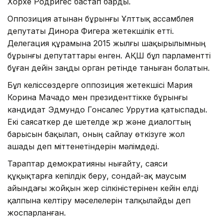
Хорхе Родригес бастап барды.
Оппозиция атынан бұрынғы Ұлттық ассамблея
депутаты Динора Фигера жетекшілік етті.
Делегация құрамына 2015 жылғы шақырылымның
бұрынғы депутаттары енген. АҚШ бұл парламентті
бұған дейін заңды орган ретінде таныған болатын.
Бұл келіссөздерге оппозиция жетекшісі Мария
Корина Мачадо мен президенттікке бұрынғы
кандидат Эдмундо Гонсалес Уррутиа қатыспады.
Екі саясаткер де шетелде жүр және диалогтың
барысын бақылап, оның сайлау өткізуге жол
ашады деп үміттенетіндерін мәлімдеді.
Тараптар демократияны нығайту, саяси
құқықтарға кепілдік беру, сондай-ақ маусым
айындағы жойқын жер сілкіністерінен кейін елді
қалпына келтіру мәселелерін талқылайды деп
жоспарланған.