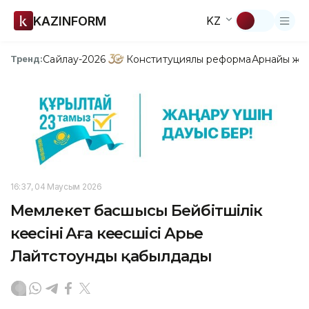
KAZINFORM
KZ
Сайлау-2026
Конституциялық реформа
Арнайы жо
Тренд:
16:37, 04 Маусым 2026
Мемлекет басшысы Бейбітшілік
кеңесінің Аға кеңесшісі Арье
Лайтстоунды қабылдады