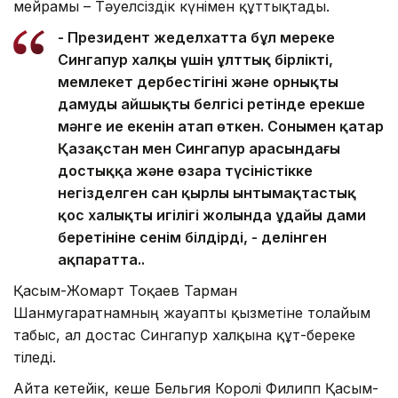
мейрамы – Тәуелсіздік күнімен құттықтады.
- Президент жеделхатта бұл мереке
Сингапур халқы үшін ұлттық бірліктің,
мемлекет дербестігінің және орнықты
дамудың айшықты белгісі ретінде ерекше
мәнге ие екенін атап өткен. Сонымен қатар
Қазақстан мен Сингапур арасындағы
достыққа және өзара түсіністікке
негізделген сан қырлы ынтымақтастық
қос халықтың игілігі жолында ұдайы дами
беретініне сенім білдірді, - делінген
ақпаратта..
Қасым-Жомарт Тоқаев Тарман
Шанмугаратнамның жауапты қызметіне толайым
табыс, ал достас Сингапур халқына құт-береке
тіледі.
Айта кетейік, кеше Бельгия Королі Филипп Қасым-