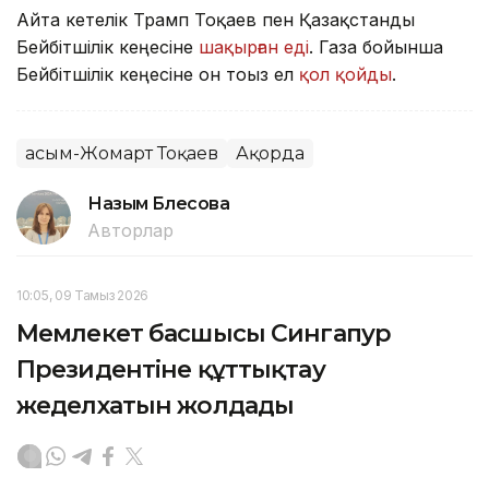
Айта кетелік Трамп Тоқаев пен Қазақстанды
Бейбітшілік кеңесіне
шақырған еді
. Газа бойынша
Бейбітшілік кеңесіне он тоғыз ел
қол қойды
.
Қасым-Жомарт Тоқаев
Ақорда
Назым Бөлесова
Авторлар
10:05, 09 Тамыз 2026
Мемлекет басшысы Сингапур
Президентіне құттықтау
жеделхатын жолдады