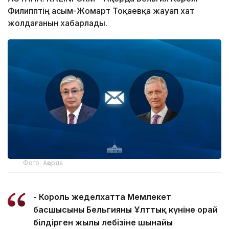
Филипптің Қасым-Жомарт Тоқаевқа жауап хат
жолдағанын хабарлады.
Фото: Ақорда
- Король жеделхатта Мемлекет
басшысының Бельгияның Ұлттық күніне орай
білдірген жылы лебізіне шынайы