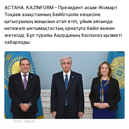
АСТАНА. KAZINFORM – Президент Қасым-Жомарт
Тоқаев Қазақстанның Бейбітшілік кеңесіне
қатысуының маңызын атап өтіп, ұйым аясында
нәтижелі ынтымақтастық орнатуға бейіл екенін
жеткізді. Бұл туралы Ақорданың баспасөз қызметі
хабарлады.
Фото: Ақорда