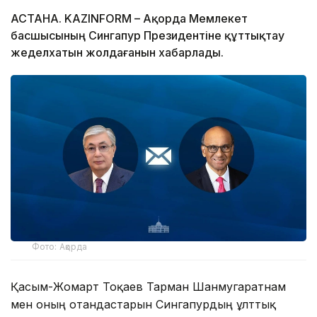
АСТАНА. KAZINFORM – Ақорда Мемлекет
басшысының Сингапур Президентіне құттықтау
жеделхатын жолдағанын хабарлады.
Фото: Ақорда
Қасым-Жомарт Тоқаев Тарман Шанмугаратнам
мен оның отандастарын Сингапурдың ұлттық