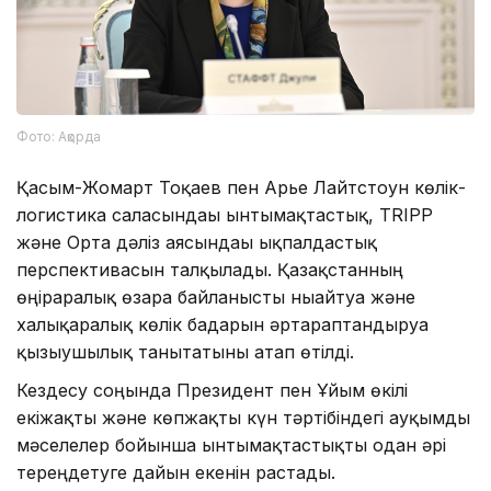
Фото: Ақорда
Қасым-Жомарт Тоқаев пен Арье Лайтстоун көлік-
логистика саласындағы ынтымақтастық, TRIPP
және Орта дәліз аясындағы ықпалдастық
перспективасын талқылады. Қазақстанның
өңіраралық өзара байланысты нығайтуға және
халықаралық көлік бағдарын әртараптандыруға
қызығушылық танытатыны атап өтілді.
Кездесу соңында Президент пен Ұйым өкілі
екіжақты және көпжақты күн тәртібіндегі ауқымды
мәселелер бойынша ынтымақтастықты одан әрі
тереңдетуге дайын екенін растады.