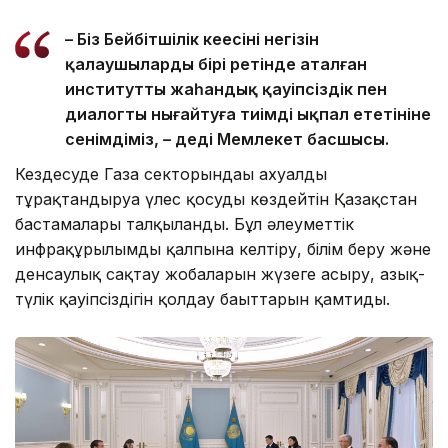
– Біз Бейбітшілік кеңесінің негізін
қалаушылардың бірі ретінде аталған
институттың жаһандық қауіпсіздік пен
диалогты нығайтуға тиімді ықпал ететініне
сенімдіміз, – деді Мемлекет басшысы.
Кездесуде Газа секторындағы ахуалды
тұрақтандыруға үлес қосуды көздейтін Қазақстан
бастамалары талқыланды. Бұл әлеуметтік
инфрақұрылымды қалпына келтіру, білім беру және
денсаулық сақтау жобаларын жүзеге асыру, азық-
түлік қауіпсіздігін қолдау бағыттарын қамтиды.