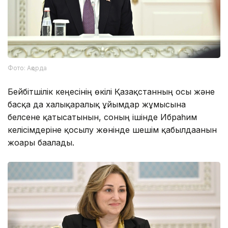
Фото: Ақорда
Бейбітшілік кеңесінің өкілі Қазақстанның осы және
басқа да халықаралық ұйымдар жұмысына
белсене қатысатынын, соның ішінде Ибраһим
келісімдеріне қосылу жөнінде шешім қабылдағанын
жоғары бағалады.