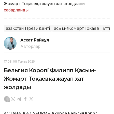
Жомарт Тоқаевқа жауап хат жолдағаны
хабарланды
.
Қазақстан Президенті
Қасым-Жомарт Тоқаев
Құтты
Асхат Райқұл
Авторлар
17:08, 08 Тамыз 2026
Бельгия Королі Филипп Қасым-
Жомарт Тоқаевқа жауап хат
жолдады
АСТАНА. KAZINFORM – Ақорда Бельгия Королі