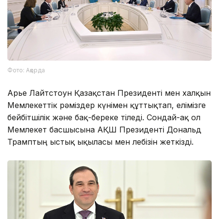
Фото: Ақорда
Арье Лайтстоун Қазақстан Президенті мен халқын
Мемлекеттік рәміздер күнімен құттықтап, елімізге
бейбітшілік және бақ-береке тіледі. Сондай-ақ ол
Мемлекет басшысына АҚШ Президенті Дональд
Трамптың ыстық ықыласы мен лебізін жеткізді.