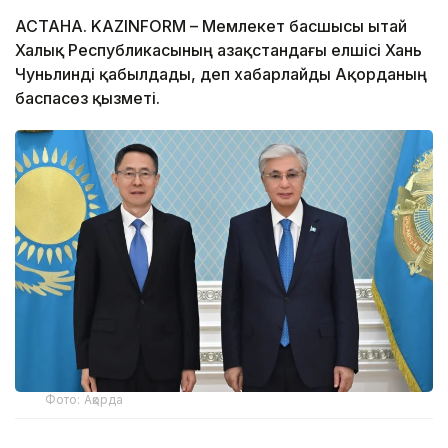
АСТАНА. KAZINFORM – Мемлекет басшысы Қытай
Халық Республикасының Қазақстандағы елшісі Хань
Чуньлинді қабылдады, деп хабарлайды Ақорданың
баспасөз қызметі.
Фото: Ақорда