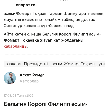
ақпаратта..
Қасым-Жомарт Тоқаев Тарман Шанмугаратнамның
жауапты қызметіне толайым табыс, ал достас
Сингапур халқына құт-береке тіледі.
Айта кетейік, кеше Бельгия Королі Филипп Қасым-
Жомарт Тоқаевқа жауап хат жолдағаны
хабарланды
.
Қазақстан Президенті
Қасым-Жомарт Тоқаев
Құтты
Асхат Райқұл
Авторлар
17:08, 08 Тамыз 2026
Бельгия Королі Филипп Қасым-