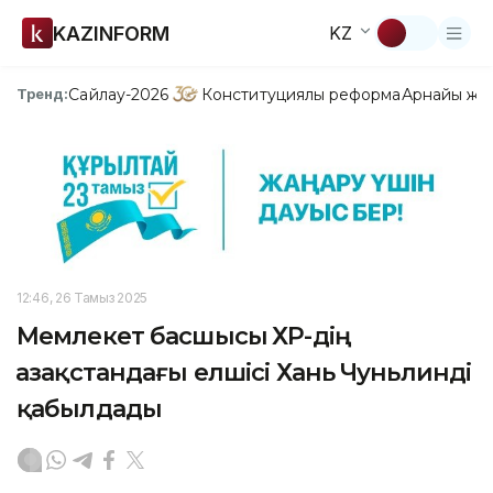
KAZINFORM
KZ
Сайлау-2026
Конституциялық реформа
Арнайы жо
Тренд:
12:46, 26 Тамыз 2025
Мемлекет басшысы ҚХР-дің
Қазақстандағы елшісі Хань Чуньлинді
қабылдады