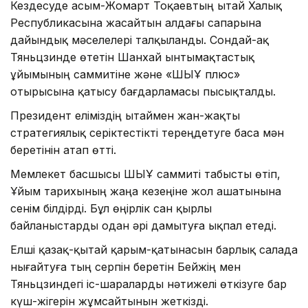
Кездесуде Қасым-Жомарт Тоқаевтың Қытай Халық
Республикасына жасайтын алдағы сапарына
дайындық мәселелері талқыланды. Сондай-ақ
Тяньцзинде өтетін Шанхай ынтымақтастық
ұйымының саммитіне және «ШЫҰ плюс»
отырысына қатысу бағдарламасы пысықталды.
Президент еліміздің Қытаймен жан-жақты
стратегиялық серіктестікті тереңдетуге баса мән
беретінін атап өтті.
Мемлекет басшысы ШЫҰ саммиті табысты өтіп,
Ұйым тарихының жаңа кезеңіне жол ашатынына
сенім білдірді. Бұл өңірлік сан қырлы
байланыстарды одан әрі дамытуға ықпал етеді.
Елші қазақ-қытай қарым-қатынасын барлық салада
нығайтуға тың серпін беретін Бейжің мен
Тяньцзиндегі іс-шараларды нәтижелі өткізуге бар
күш-жігерін жұмсайтынын жеткізді.