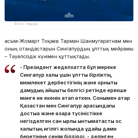
Фото: Ақорда
Қасым-Жомарт Тоқаев Тарман Шанмугаратнам мен
оның отандастарын Сингапурдың ұлттық мейрамы
– Тәуелсіздік күнімен құттықтады.
- Президент жеделхатта бұл мереке
Сингапур халқы үшін ұлттық бірліктің,
мемлекет дербестігінің және орнықты
дамудың айшықты белгісі ретінде ерекше
мәнге ие екенін атап өткен. Сонымен қатар
Қазақстан мен Сингапур арасындағы
достыққа және өзара түсіністікке
негізделген сан қырлы ынтымақтастық қос
халықтың игілігі жолында ұдайы дами
беретініне сенім білдірді, - делінген