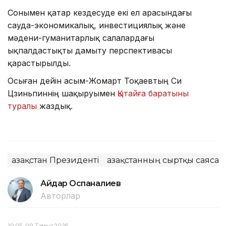
Сонымен қатар кездесуде екі ел арасындағы
сауда-экономикалық, инвестициялық және
мәдени-гуманитарлық салалардағы
ықпалдастықты дамыту перспективасы
қарастырылды.
Осыған дейін Қасым-Жомарт Тоқаевтың Си
Цзиньпиннің шақыруымен
Қытайға баратыны
туралы
жаздық.
Қазақстан Президенті
Қазақстанның сыртқы саясат
Айдар Оспаналиев
Авторлар
10:05, 09 Тамыз 2026