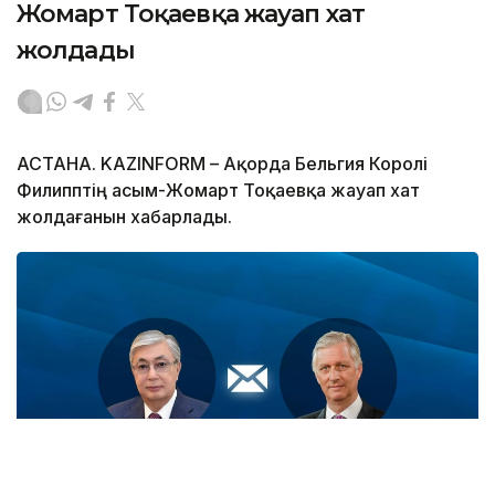
Жомарт Тоқаевқа жауап хат
жолдады
АСТАНА. KAZINFORM – Ақорда Бельгия Королі
Филипптің Қасым-Жомарт Тоқаевқа жауап хат
жолдағанын хабарлады.