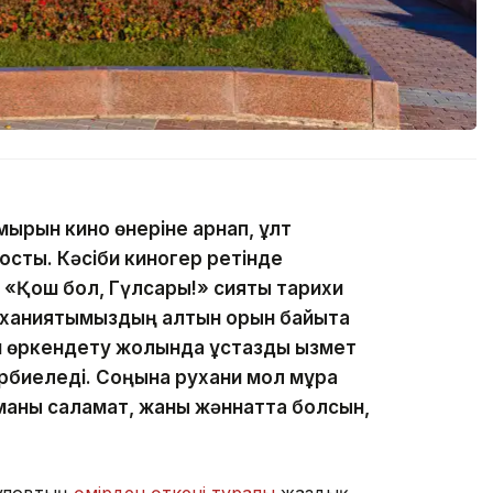
ұмырын кино өнеріне арнап, ұлт
қосты. Кәсіби киногер ретінде
«Қош бол, Гүлсары!» сияқты тарихи
уханиятымыздың алтын қорын байыта
н өркендету жолында ұстаздық қызмет
әрбиеледі. Соңына рухани мол мұра
иманы саламат, жаны жәннатта болсын,