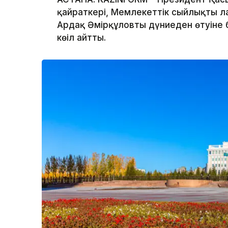
қайраткері, Мемлекеттік сыйлықтың л
Ардақ Әмірқұловтың дүниеден өтуіне
көңіл айтты.