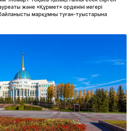
ауреаты және «Құрмет» орденінің иегері
 байланысты марқұмның туған-туыстарына