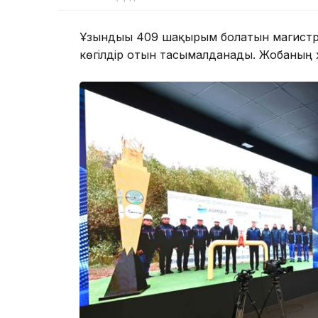
Ұзындығы 409 шақырым болатын магистра
көгілдір отын тасымалданады. Жобаның ж