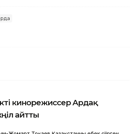
орда
кті кинорежиссер Ардақ
өңіл айтты
-Жомарт Тоқаев Қазақстанның еңбек сіңірген