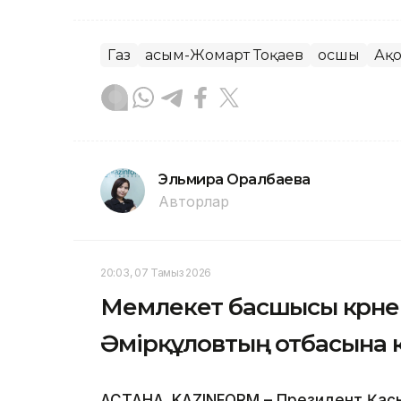
Газ
Қасым-Жомарт Тоқаев
Қосшы
Ақ
Эльмира Оралбаева
Авторлар
20:03, 07 Тамыз 2026
Мемлекет басшысы көрне
Әмірқұловтың отбасына к
АСТАНА. KAZINFORM – Президент Қасым