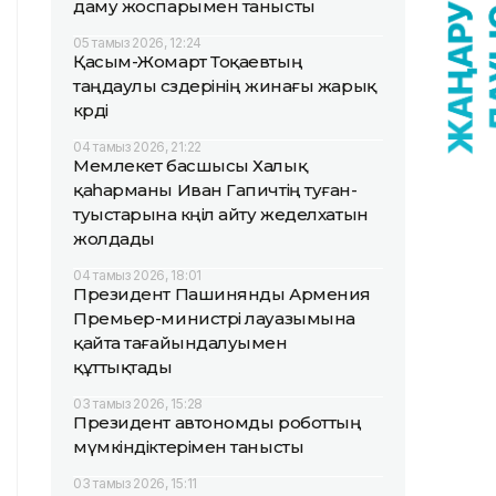
даму жоспарымен танысты
05 тамыз 2026, 12:24
Қасым-Жомарт Тоқаевтың
таңдаулы сөздерінің жинағы жарық
көрді
04 тамыз 2026, 21:22
Мемлекет басшысы Халық
қаһарманы Иван Гапичтің туған-
туыстарына көңіл айту жеделхатын
жолдады
04 тамыз 2026, 18:01
Президент Пашинянды Армения
Премьер-министрі лауазымына
қайта тағайындалуымен
құттықтады
03 тамыз 2026, 15:28
Президент автономды роботтың
мүмкіндіктерімен танысты
03 тамыз 2026, 15:11