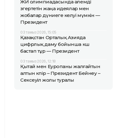
ЖИ олимпиадасында әлемді
өзгертетін жаңа идеялар мен
жобалар дүниеге келуі мүмкін —
Президент
03 тамыз 2026, 15:05
Қазақстан Орталық Азияда
цифрлық даму бойынша көш
бастап тұр — Президент
03 тамыз 2026, 12:18
Қытай мен Еуропаны жалғайтын
алтын көпір – Президент Бейнеу –
Сексеуіл жолы туралы