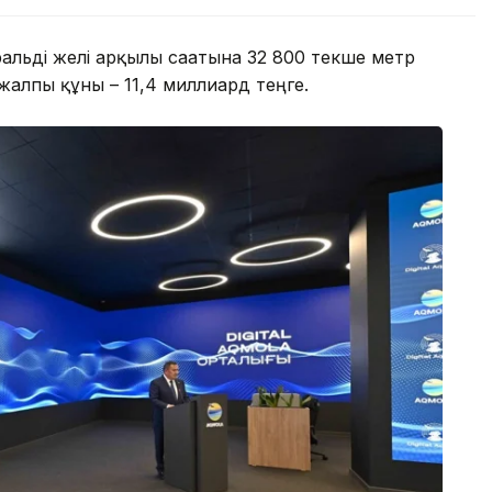
льді желі арқылы сағатына 32 800 текше метр
алпы құны – 11,4 миллиард теңге.