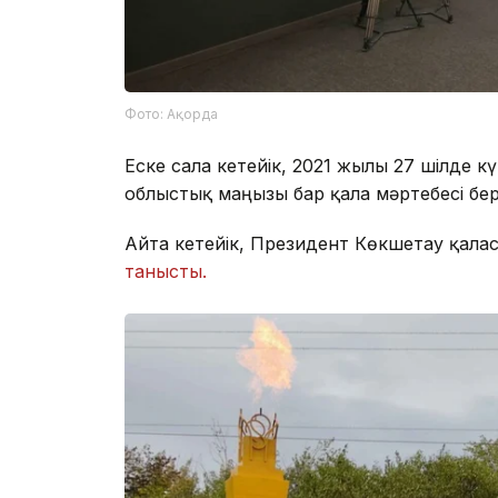
Фото: Ақорда
Еске сала кетейік, 2021 жылы 27 шілде
облыстық маңызы бар қала мәртебесі бер
Айта кетейік, Президент Көкшетау қала
танысты.