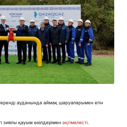
ренді ауданында аймақ шаруаларымен егін
і зиялы қауым өкілдерімен
әңгімелесті.