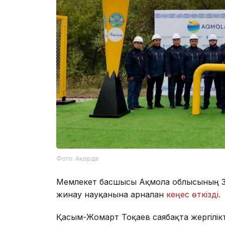
Фото: Ақорда
Мемлекет басшысы Ақмола облысының Зе
жинау науқанына арналған
кеңес өткізді.
Қасым-Жомарт Тоқаев саябақта жергілікт