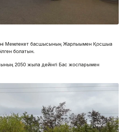
 күні Мемлекет басшысының Жарлығымен Қосшыға
ілген болатын.
сының 2050 жылға дейінгі Бас жоспарымен