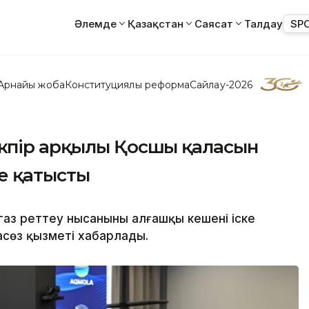
Әлемде
Қазақстан
Саясат
Талдау
SP
Арнайы жоба
Конституциялық реформа
Сайлау-2026
өпір арқылы Қосшы қаласын
не қатысты
газ реттеу нысанының алғашқы кешені іске
асөз қызметі хабарлады.