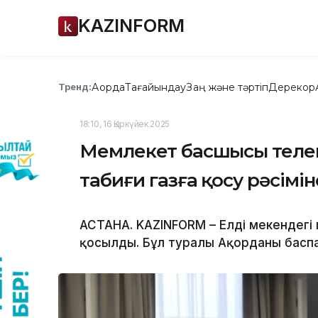
KAZINFORM
Ақорда
Тағайындау
Заң және тәртіп
Дерекқор
Тренд:
18:10, 16 Қыркүйек 2025
Мемлекет басшысы телек
табиғи газға қосу рәсімі
АСТАНА. KAZINFORM – Елді мекендегі 
қосылды. Бұл туралы Ақорданың басп