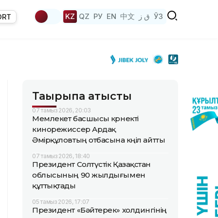
KZ
QZ
РУ
EN
中文
ق ز
ЎЗ
ORT
Тақырыпқа қатысты
07 тамыз 2026, 20:03
Мемлекет басшысы көрнекті
кинорежиссер Ардақ
Әмірқұловтың отбасына көңіл айтты
07 тамыз 2026, 18:40
Президент Солтүстік Қазақстан
облысының 90 жылдығымен
құттықтады
05 тамыз 2026, 17:07
Президент «Бәйтерек» холдингінің