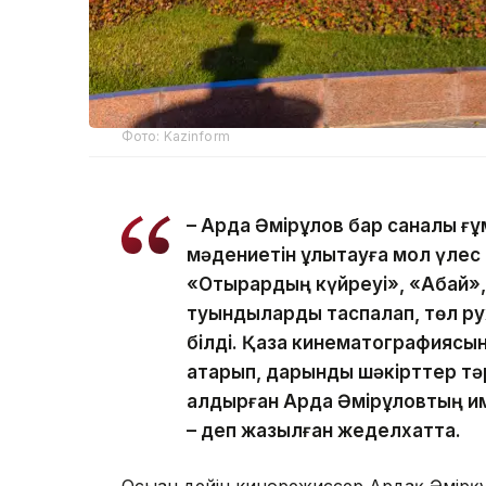
Фото: Kazinform
– Ардақ Әмірқұлов бар саналы ғ
мәдениетін ұлықтауға мол үлес 
«Отырардың күйреуі», «Абай», 
туындыларды таспалап, төл р
білді. Қазақ кинематографиясы
атқарып, дарынды шәкірттер т
қалдырған Ардақ Әмірқұловтың 
– деп жазылған жеделхатта.