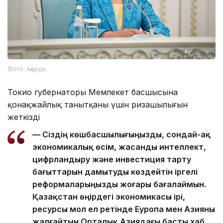
Фото: Ақорда
Токио губернаторы Мемлекет басшысына
қонақжайлық танытқаны үшін ризашылығын
жеткізді
— Сіздің көшбасшылығыңызды, сондай-ақ
экономикалық өсім, жасанды интеллект,
цифрландыру және инвестиция тарту
бағыттарын дамытуды көздейтін іргелі
реформаларыңызды жоғары бағалаймын.
Қазақстан өңірдегі экономикасы ірі,
ресурсы мол ел ретінде Еуропа мен Азияны
жалғайтын Орталық Азиядағы басты хаб