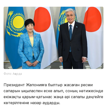
Фото: Ақорда
Президент Жапонияға былтыр жасаған ресми
сапарын ықыласпен еске алып, соның нәтижесінде
екіжақты қарым-қатынас жаңа әрі сапалы деңгейге
көтерілгеніне назар аударды.