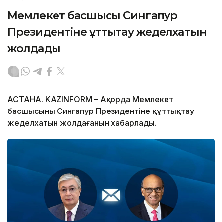
Мемлекет басшысы Сингапур
Президентіне құттықтау жеделхатын
жолдады
АСТАНА. KAZINFORM – Ақорда Мемлекет
басшысының Сингапур Президентіне құттықтау
жеделхатын жолдағанын хабарлады.