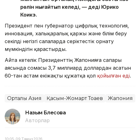
рөлін нығайтып келеді, — деді Юрико
Коикэ.
Президент пен губернатор цифрлық технология,
инновация, халықаралық қаржы және білім беру
секілді негізгі салаларда серіктестік орнату
мүмкіндігін қарастырды.
Айта кетелік Президенттің Жапонияға сапары
аясында сомасы 3,7 миллиард доллардан асатын
60-тан астам екіжақты құжатқа қол
қойылған еді
.
Орталық Азия
Қасым-Жомарт Тоқаев
Жапония
Назым Бөлесова
Авторлар
10:05, 09 Тамыз 2026