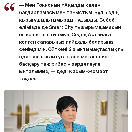
— Мен Токионың «Ақылды қала»
бағдарламасымен таныстым. Бұл біздің
қызығушылығымызды тудырды. Себебі
елімізде де Smart City тұжырымдамасын
ілгерілетіп отырмыз. Сіздің Астанаға
келген сапарыңыз пайдалы боларына
сенімдімін. Өйткені біз ынтымақтастықты
одан әрі нығайтуға және мегаполисті
басқару тәжірибесін зерделеуге
ынталымыз, — деді Қасым-Жомарт
Тоқаев.