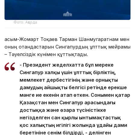
Фото: Ақорда
Қасым-Жомарт Тоқаев Тарман Шанмугаратнам мен
оның отандастарын Сингапурдың ұлттық мейрамы
– Тәуелсіздік күнімен құттықтады.
- Президент жеделхатта бұл мереке
Сингапур халқы үшін ұлттық бірліктің,
мемлекет дербестігінің және орнықты
дамудың айшықты белгісі ретінде ерекше
мәнге ие екенін атап өткен. Сонымен қатар
Қазақстан мен Сингапур арасындағы
достыққа және өзара түсіністікке
негізделген сан қырлы ынтымақтастық
қос халықтың игілігі жолында ұдайы дами
беретініне сенім білдірді, - делінген