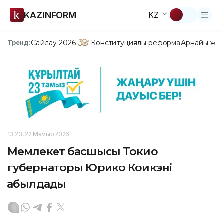
KAZINFORM
KZ
Сайлау-2026
Конституциялық реформа
Арнайы жо
Тренд:
13:23, 22 Мамыр 2026
Мемлекет басшысы Токио
губернаторы Юрико Коикэні
қабылдады