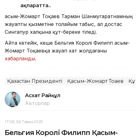
ақпаратта..
Қасым-Жомарт Тоқаев Тарман Шанмугаратнамның
жауапты қызметіне толайым табыс, ал достас
Сингапур халқына құт-береке тіледі.
Айта кетейік, кеше Бельгия Королі Филипп Қасым-
Жомарт Тоқаевқа жауап хат жолдағаны
хабарланды
.
Қазақстан Президенті
Қасым-Жомарт Тоқаев
Құтт
Асхат Райқұл
Авторлар
17:08, 08 Тамыз 2026
Бельгия Королі Филипп Қасым-