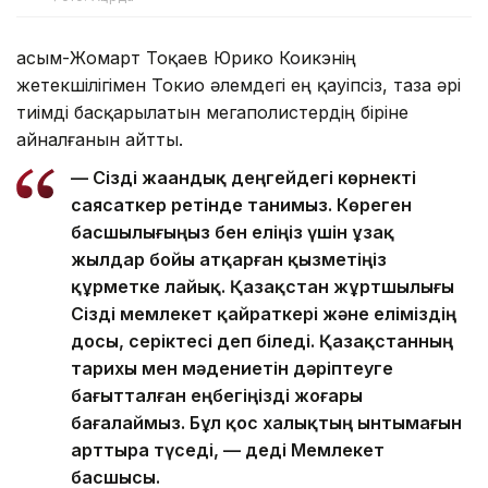
Қасым-Жомарт Тоқаев Юрико Коикэнің
жетекшілігімен Токио әлемдегі ең қауіпсіз, таза әрі
тиімді басқарылатын мегаполистердің біріне
айналғанын айтты.
— Сізді жаһандық деңгейдегі көрнекті
саясаткер ретінде танимыз. Көреген
басшылығыңыз бен еліңіз үшін ұзақ
жылдар бойы атқарған қызметіңіз
құрметке лайық. Қазақстан жұртшылығы
Сізді мемлекет қайраткері және еліміздің
досы, серіктесі деп біледі. Қазақстанның
тарихы мен мәдениетін дәріптеуге
бағытталған еңбегіңізді жоғары
бағалаймыз. Бұл қос халықтың ынтымағын
арттыра түседі, — деді Мемлекет
басшысы.