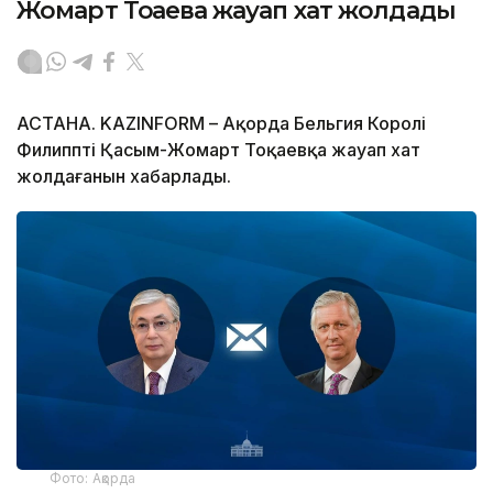
Жомарт Тоқаевқа жауап хат жолдады
АСТАНА. KAZINFORM – Ақорда Бельгия Королі
Филипптің Қасым-Жомарт Тоқаевқа жауап хат
жолдағанын хабарлады.
Фото: Ақорда