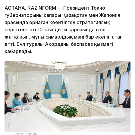
АСТАНА. KAZINFORM — Президент Токио
губернаторының сапары Қазақстан мен Жапония
арасында орнаған кеңейтілген стратегиялық
серіктестіктің 10 жылдығы қарсаңында өтіп
жатқанын, мұның символдық мәні бар екенін атап
өтті. Бұл туралы Ақорданың баспасөз қызметі
хабарлады.
Фото: Ақорда