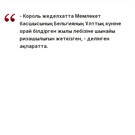
- Король жеделхатта Мемлекет
басшысының Бельгияның Ұлттық күніне
орай білдірген жылы лебізіне шынайы
ризашылығын жеткізген, - делінген
ақпаратта.
Сондай-ақ Король Филипп биыл Президенттің
шақыруы бойынша Қазақстанға жасайтын алдағы
мемлекеттік сапарына ерекше мән беріп
отырғанын атап өткен.
Айта кетейік, кеше Президент Солтүстік Қазақстан
облысының 90 жылдығымен
құттықтады
.
Қазақстан Президенті
Қасым-Жомарт Тоқаев
Бел
Асхат Райқұл