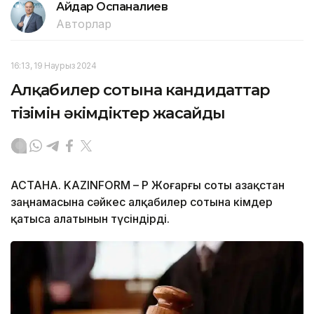
Айдар Оспаналиев
Авторлар
16:13, 19 Наурыз 2024
Алқабилер сотына кандидаттар
тізімін әкімдіктер жасайды
АСТАНА. KAZINFORM – ҚР Жоғарғы соты Қазақстан
заңнамасына сәйкес алқабилер сотына кімдер
қатыса алатынын түсіндірді.