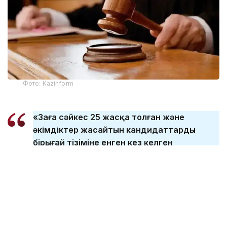
Фото: Kazinform
«Заңға сәйкес 25 жасқа толған және
әкімдіктер жасайтын кандидаттардың
бірыңғай тізіміне енген кез келген
Қазақстан азаматы алқаби бола алады.
Жас шегі белгіленді, оған жеткенде
адамның белгілі бір өмірлік тәжірибесі, білімі
бар және өз бетінше шешім қабылдай
алады. Заң аясында алқабиге қабылдау
кезінде ұлтына, әлеуметтік немесе