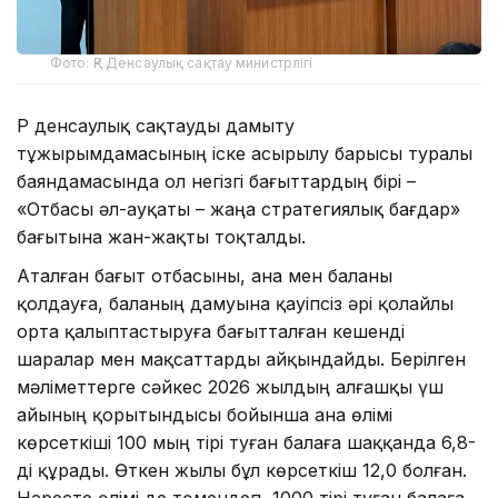
Фото: ҚР Денсаулық сақтау министрлігі
ҚР денсаулық сақтауды дамыту
тұжырымдамасының іске асырылу барысы туралы
баяндамасында ол негізгі бағыттардың бірі –
«Отбасы әл-ауқаты – жаңа стратегиялық бағдар»
бағытына жан-жақты тоқталды.
Аталған бағыт отбасыны, ана мен баланы
қолдауға, баланың дамуына қауіпсіз әрі қолайлы
орта қалыптастыруға бағытталған кешенді
шаралар мен мақсаттарды айқындайды. Берілген
мәліметтерге сәйкес 2026 жылдың алғашқы үш
айының қорытындысы бойынша ана өлімі
көрсеткіші 100 мың тірі туған балаға шаққанда 6,8-
ді құрады. Өткен жылы бұл көрсеткіш 12,0 болған.
Нәресте өлімі де төмендеп, 1000 тірі туған балаға