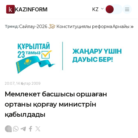
KAZINFORM
KZ
Сайлау-2026
Конституциялық реформа
Арнайы жо
Тренд:
20:07, 14 Қаңтар 2009
Мемлекет басшысы Қоршаған
ортаны қорғау министрін
қабылдады