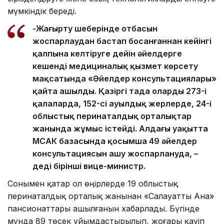
мүмкіндік береді.
-Жаңғырту шеңберінде отбасын
жоспарлаудан бастап босанғаннан кейінгі
қалпына келтіруге дейін әйелдерге
кешенді медициналық қызмет көрсету
мақсатында «Әйелдер консультациялары»
қайта ашылды. Қазіргі таңда олардың 273-і
қалаларда, 152-сі ауылдық жерлерде, 24-і
облыстық перинаталдық орталықтар
жанында жұмыс істейді. Алдағы уақытта
МСАК базасында қосымша 49 әйелдер
консультациясын ашу жоспарлануда, –
деді бірінші вице-министр.
Сонымен қатар ол өңірлерде 19 облыстық
перинаталдық орталық жанынан «Салауатты Ана»
пансионаттары ашылғанын хабарлады. Бүгінде
мұнда 89 төсек ұйымдастырылып, жоғары қауіп