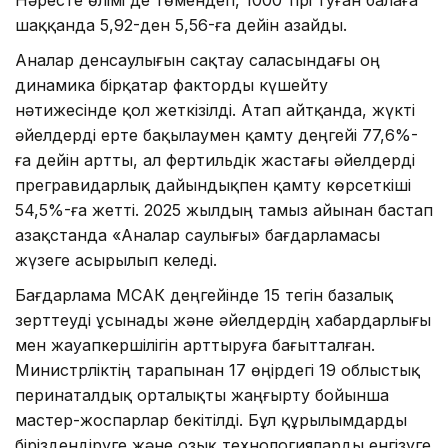
шаққанда 5,92-ден 5,56-ға дейін азайды.
Аналар денсаулығын сақтау саласындағы оң
динамика бірқатар факторды күшейту
нәтижесінде қол жеткізілді. Атап айтқанда, жүкті
әйелдерді ерте бақылаумен қамту деңгейі 77,6%-
ға дейін артты, ал фертильдік жастағы әйелдерді
прегравидарлық дайындықпен қамту көрсеткіші
54,5%-ға жетті. 2025 жылдың тамыз айынан бастап
Қазақстанда «Аналар саулығы» бағдарламасы
жүзеге асырылып келеді.
Бағдарлама МСАК деңгейінде 15 тегін базалық
зерттеуді ұсынады және әйелдердің хабардарлығы
мен жауапкершілігін арттыруға бағытталған.
Министрліктің тарапынан 17 өңірдегі 19 облыстық
перинаталдық орталықты жаңғырту бойынша
мастер-жоспарлар бекітілді. Бұл құрылымдарды
біріздендіруге және озық технологияларды енгізуге