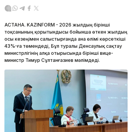
АСТАНА. KAZINFORM - 2026 жылдың бірінші
тоқсанының қорытындысы бойынша өткен жылдың
осы кезеңімен салыстырғанда ана өлімі көрсеткіші
43%-ға төмендеді, Бұл туралы Денсаулық сақтау
министрлігінің алқа отырысында бірінші вице-
министр Тимур Сұлтанғазиев мәлімдеді.