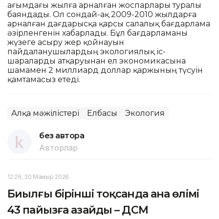
ағымдағы жылға арналған жоспарлары туралы
баяндады. Ол сондай-ақ 2009-2010 жылдарға
арналған дағдарысқа қарсы салалық бағдарлама
әзірленгенін хабарлады. Бұл бағдарламаны
жүзеге асыру жер қойнауын
пайдаланушылардың экологиялық іс-
шараларды атқаруынан ел экономикасына
шамамен 2 миллиард доллар қаржының түсуін
қамтамасыз етеді.
Алқа мәжілістері
Елбасы
Экология
без автора
Авторлар
12:26, 30 Мамыр 2026
Биылғы бірінші тоқсанда ана өлімі
43 пайызға азайды – ДСМ