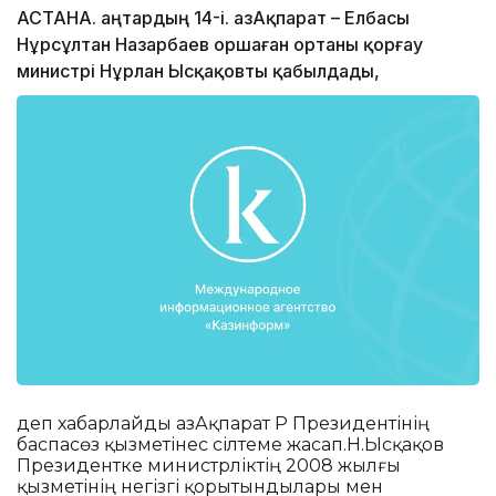
АСТАНА. Қаңтардың 14-і. ҚазАқпарат – Елбасы
Нұрсұлтан Назарбаев Қоршаған ортаны қорғау
министрі Нұрлан Ысқақовты қабылдады,
деп хабарлайды ҚазАқпарат ҚР Президентінің
баспасөз қызметінес сілтеме жасап.Н.Ысқақов
Президентке министрліктің 2008 жылғы
қызметінің негізгі қорытындылары мен