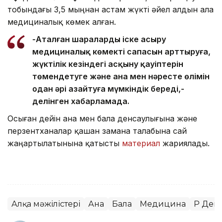
тобындағы 3,5 мыңнан астам жүкті әйел алдын ала
медициналық көмек алған.
-Аталған шараларды іске асыру
медициналық көмектің сапасын арттыруға,
жүктілік кезіндегі асқыну қауіптерін
төмендетуге және ана мен нәресте өлімін
одан әрі азайтуға мүмкіндік береді,-
делінген хабарламада.
Осыған дейін ана мен бала денсаулығына және
перзентханалар қашан замана талабына сай
жаңартылатынына қатысты
материал
жариялады.
Алқа мәжілістері
Ана
Бала
Медицина
ҚР Ден